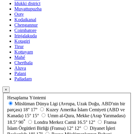
Idukki district
Muvattupuzha
Ooty
Kodaikanal
Chengannur
Coimbatore
Irinjalakuda
Kotagiri
Tirur
Kottayam
Mahé
Cherthala
Aluva
Palani
Palladam
×
Hesaplama Yöntemi
Müslüman Dünya Ligi (Avrupa, Uzak Doğu, ABD'nin bir
parçası)
18°
17°
Kuzey Amerika İslam Cemiyeti (ABD ve
Kanada)
15°
15°
Umm al-Qura, Mekke (Arap Yarımadası)
*
18.5°
90
Londra Merkez Camii
16.5°
12°
Fransa
İslam Örgütleri Birliği (Fransa)
12°
12°
Diyanet İşleri