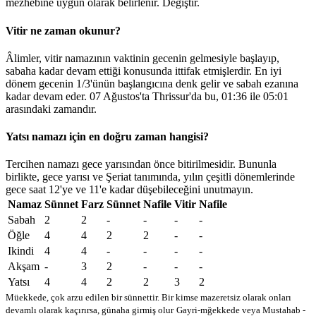
mezhebine uygun olarak belirlenir.
Değiştir
.
Vitir ne zaman okunur?
Âlimler, vitir namazının vaktinin gecenin gelmesiyle başlayıp,
sabaha kadar devam ettiği konusunda ittifak etmişlerdir. En iyi
dönem gecenin 1/3'ünün başlangıcına denk gelir ve sabah ezanına
kadar devam eder. 07 Ağustos'ta Thrissur'da bu,
01:36
ile
05:01
arasındaki zamandır.
Yatsı namazı için en doğru zaman hangisi?
Tercihen namazı gece yarısından önce bitirilmesidir. Bununla
birlikte, gece yarısı ve Şeriat tanımında, yılın çeşitli dönemlerinde
gece saat 12'ye ve 11'e kadar düşebileceğini unutmayın.
Namaz
Sünnet
Farz
Sünnet
Nafile
Vitir
Nafile
Sabah
2
2
-
-
-
-
Öğle
4
4
2
2
-
-
Ikindi
4
4
-
-
-
-
Akşam
-
3
2
-
-
-
Yatsı
4
4
2
2
3
2
Müekkede, çok arzu edilen bir sünnettir. Bir kimse mazeretsiz olarak onları
devamlı olarak kaçırırsa, günaha girmiş olur
Gayri-mğekkede veya Mustahab -