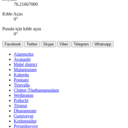
76.21667000
Kıble Açısı
0
°
Pusula için kıble açısı
0
°
Facebook
Twitter
Skype
Viber
Telegram
Whatsapp
Alappuzha
Avanashi
Mahé district
Malappuram
Kalpetta
Ponnani
Tiruvalla
Chittur-Thathamangalam
Wellington
Pollachi
Tirupur
Dharapuram
Guruvayur
Kodungallur
Perumbavoor