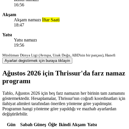
16:56
Akşam
Akşam namazı
İftar Saati
18:47
Yatsı
Yatsı namazı
19:56
Müslüman Dünya Ligi (Avrupa, Uzak Doğu, ABD'nin bir parçası), Hanefi
Ayarlari degistirmek için buraya tiklayin
Ağustos 2026 için Thrissur'da farz namaz
programı
Tablo, Ağustos 2026 için beş farz namazın her birinin tam zamanını
göstermektedir. Hesaplamalar, Thrissur'nın coğrafi koordinatları için
ilahiyat alimleri tarafından önerilen yönteme göre yapılmıştır.
Programın hangi yönteme göre yapıldığı ve mazhab ayarlardan
değiştirilebilir.
Gün
Sabah
Güneş
Öğle
Ikindi
Akşam
Yatsı