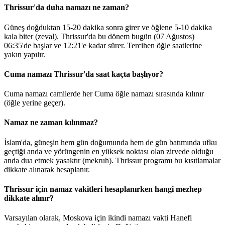
Thrissur'da duha namazı ne zaman?
Güneş doğduktan 15-20 dakika sonra girer ve öğlene 5-10 dakika
kala biter (zeval). Thrissur'da bu dönem bugün (07 Ağustos)
06:35
'de başlar ve
12:21
'e kadar sürer. Tercihen öğle saatlerine
yakın yapılır.
Cuma namazı Thrissur'da saat kaçta başlıyor?
Cuma namazı camilerde her Cuma öğle namazı sırasında kılınır
(öğle yerine geçer).
Namaz ne zaman kılınmaz?
İslam'da, güneşin hem gün doğumunda hem de gün batımında ufku
geçtiği anda ve yörüngenin en yüksek noktası olan zirvede olduğu
anda dua etmek yasaktır (mekruh). Thrissur programı bu kısıtlamalar
dikkate alınarak hesaplanır.
Thrissur için namaz vakitleri hesaplanırken hangi mezhep
dikkate alınır?
Varsayılan olarak, Moskova için ikindi namazı vakti Hanefi