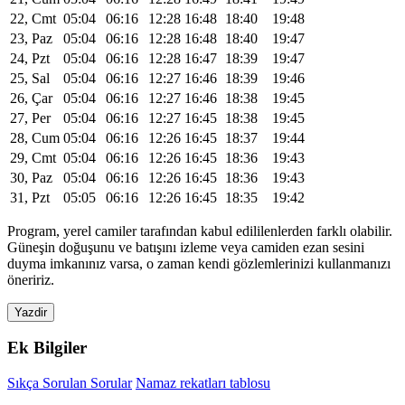
22, Cmt
05:04
06:16
12:28
16:48
18:40
19:48
23, Paz
05:04
06:16
12:28
16:48
18:40
19:47
24, Pzt
05:04
06:16
12:28
16:47
18:39
19:47
25, Sal
05:04
06:16
12:27
16:46
18:39
19:46
26, Çar
05:04
06:16
12:27
16:46
18:38
19:45
27, Per
05:04
06:16
12:27
16:45
18:38
19:45
28, Cum
05:04
06:16
12:26
16:45
18:37
19:44
29, Cmt
05:04
06:16
12:26
16:45
18:36
19:43
30, Paz
05:04
06:16
12:26
16:45
18:36
19:43
31, Pzt
05:05
06:16
12:26
16:45
18:35
19:42
Program, yerel camiler tarafından kabul edililenlerden farklı olabilir.
Güneşin doğuşunu ve batışını izleme veya camiden ezan sesini
duyma imkanınız varsa, o zaman kendi gözlemlerinizi kullanmanızı
öneririz.
Yazdir
Ek Bilgiler
Sıkça Sorulan Sorular
Namaz rekatları tablosu