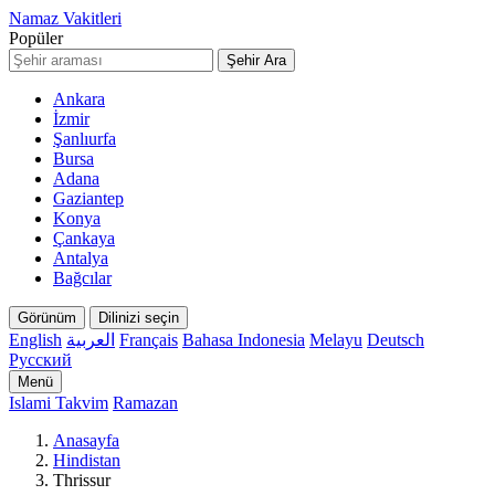
Namaz Vakitleri
Popüler
Şehir Ara
Ankara
İzmir
Şanlıurfa
Bursa
Adana
Gaziantep
Konya
Çankaya
Antalya
Bağcılar
Görünüm
Dilinizi seçin
English
العربية
Français
Bahasa Indonesia
Melayu
Deutsch
Русский
Menü
Islami Takvim
Ramazan
Anasayfa
Hindistan
Thrissur