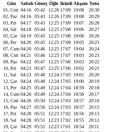
Gün
Sabah
Güneş
Öğle
Ikindi
Akşam
Yatsı
01, Cmt
04:16
05:42
12:26
17:09
19:08
20:30
02, Paz
04:16
05:43
12:26
17:09
19:08
20:29
03, Pzt
04:17
05:43
12:25
17:09
19:07
20:28
04, Sal
04:18
05:44
12:25
17:08
19:06
20:27
05, Çar
04:19
05:45
12:25
17:08
19:06
20:26
06, Per
04:20
05:45
12:25
17:08
19:05
20:25
07, Cum
04:20
05:46
12:25
17:07
19:04
20:24
08, Cmt
04:21
05:46
12:25
17:07
19:03
20:23
09, Paz
04:22
05:47
12:25
17:06
19:03
20:22
10, Pzt
04:23
05:47
12:25
17:06
19:02
20:21
11, Sal
04:23
05:48
12:24
17:05
19:01
20:20
12, Çar
04:24
05:48
12:24
17:05
19:00
20:19
13, Per
04:25
05:49
12:24
17:04
18:59
20:18
14, Cum
04:26
05:49
12:24
17:04
18:58
20:17
15, Cmt
04:26
05:50
12:24
17:03
18:57
20:16
16, Paz
04:27
05:50
12:24
17:03
18:57
20:15
17, Pzt
04:28
05:51
12:23
17:02
18:56
20:13
18, Sal
04:28
05:51
12:23
17:02
18:55
20:12
19, Çar
04:29
05:52
12:23
17:01
18:54
20:11