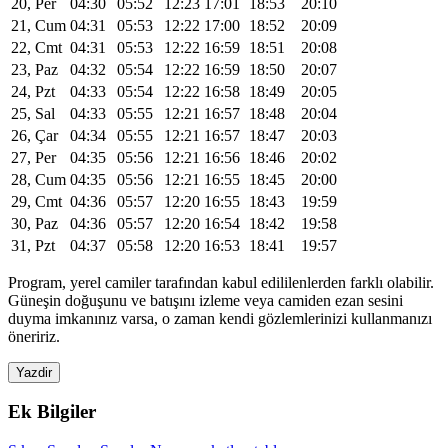
20, Per
04:30
05:52
12:23
17:01
18:53
20:10
21, Cum
04:31
05:53
12:22
17:00
18:52
20:09
22, Cmt
04:31
05:53
12:22
16:59
18:51
20:08
23, Paz
04:32
05:54
12:22
16:59
18:50
20:07
24, Pzt
04:33
05:54
12:22
16:58
18:49
20:05
25, Sal
04:33
05:55
12:21
16:57
18:48
20:04
26, Çar
04:34
05:55
12:21
16:57
18:47
20:03
27, Per
04:35
05:56
12:21
16:56
18:46
20:02
28, Cum
04:35
05:56
12:21
16:55
18:45
20:00
29, Cmt
04:36
05:57
12:20
16:55
18:43
19:59
30, Paz
04:36
05:57
12:20
16:54
18:42
19:58
31, Pzt
04:37
05:58
12:20
16:53
18:41
19:57
Program, yerel camiler tarafından kabul edililenlerden farklı olabilir.
Güneşin doğuşunu ve batışını izleme veya camiden ezan sesini
duyma imkanınız varsa, o zaman kendi gözlemlerinizi kullanmanızı
öneririz.
Yazdir
Ek Bilgiler