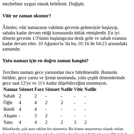
mezhebine uygun olarak belirlenir.
Değiştir
.
Vitir ne zaman okunur?
Âlimler, vitir namazının vaktinin gecenin gelmesiyle başlayıp,
sabaha kadar devam ettiği konusunda ittifak etmişlerdir. En iyi
dönem gecenin 1/3'ünün başlangıcına denk gelir ve sabah ezanına
kadar devam eder. 10 Ağustos'ta 'da bu,
01:16
ile
04:23
arasındaki
zamandır.
Yatsı namazı için en doğru zaman hangisi?
Tercihen namazı gece yarısından önce bitirilmesidir. Bununla
birlikte, gece yarısı ve Şeriat tanımında, yılın çeşitli dönemlerinde
gece saat 12'ye ve 11'e kadar düşebileceğini unutmayın.
Namaz
Sünnet
Farz
Sünnet
Nafile
Vitir
Nafile
Sabah
2
2
-
-
-
-
Öğle
4
4
2
2
-
-
Ikindi
4
4
-
-
-
-
Akşam
-
3
2
-
-
-
Yatsı
4
4
2
2
3
2
Müekkede, çok arzu edilen bir sünnettir. Bir kimse mazeretsiz olarak onları