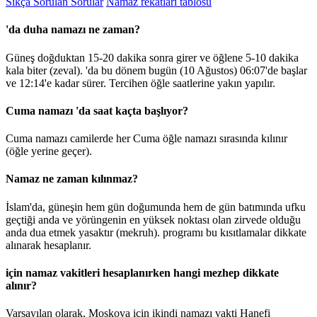
Sıkça Sorulan Sorular
Namaz rekatları tablosu
'da duha namazı ne zaman?
Güneş doğduktan 15-20 dakika sonra girer ve öğlene 5-10 dakika
kala biter (zeval). 'da bu dönem bugün (10 Ağustos)
06:07
'de başlar
ve
12:14
'e kadar sürer. Tercihen öğle saatlerine yakın yapılır.
Cuma namazı 'da saat kaçta başlıyor?
Cuma namazı camilerde her Cuma öğle namazı sırasında kılınır
(öğle yerine geçer).
Namaz ne zaman kılınmaz?
İslam'da, güneşin hem gün doğumunda hem de gün batımında ufku
geçtiği anda ve yörüngenin en yüksek noktası olan zirvede olduğu
anda dua etmek yasaktır (mekruh). programı bu kısıtlamalar dikkate
alınarak hesaplanır.
için namaz vakitleri hesaplanırken hangi mezhep dikkate
alınır?
Varsayılan olarak, Moskova için ikindi namazı vakti Hanefi