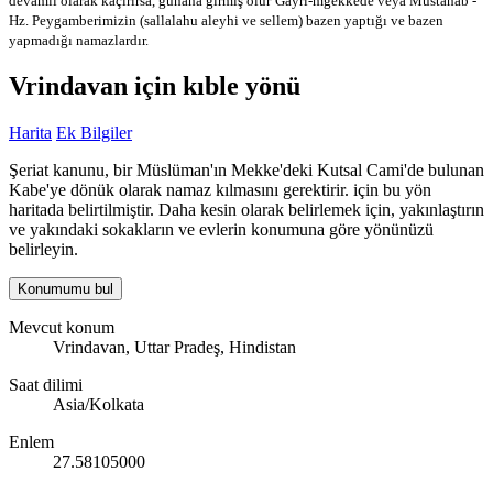
devamlı olarak kaçırırsa, günaha girmiş olur
Gayri-mğekkede veya Mustahab -
Hz. Peygamberimizin (sallalahu aleyhi ve sellem) bazen yaptığı ve bazen
yapmadığı namazlardır.
Vrindavan için kıble yönü
Harita
Ek Bilgiler
Şeriat kanunu, bir Müslüman'ın Mekke'deki Kutsal Cami'de bulunan
Kabe'ye dönük olarak namaz kılmasını gerektirir. için bu yön
haritada belirtilmiştir. Daha kesin olarak belirlemek için, yakınlaştırın
ve yakındaki sokakların ve evlerin konumuna göre yönünüzü
belirleyin.
Konumumu bul
Mevcut konum
Vrindavan, Uttar Pradeş, Hindistan
Saat dilimi
Asia/Kolkata
Enlem
27.58105000