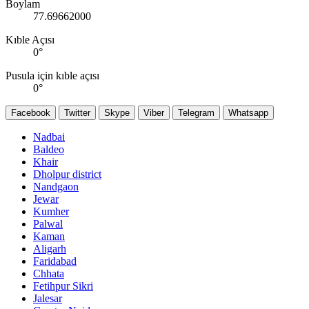
Boylam
77.69662000
Kıble Açısı
0
°
Pusula için kıble açısı
0
°
Facebook
Twitter
Skype
Viber
Telegram
Whatsapp
Nadbai
Baldeo
Khair
Dholpur district
Nandgaon
Jewar
Kumher
Palwal
Kaman
Aligarh
Faridabad
Chhata
Fetihpur Sikri
Jalesar