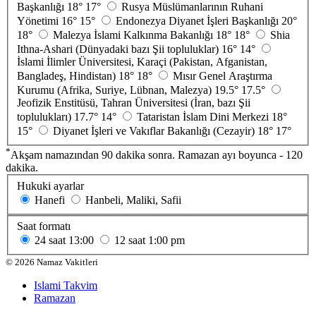
Başkanlığı
18°
17°
Rusya Müslümanlarının Ruhani
Yönetimi
16°
15°
Endonezya Diyanet İşleri Başkanlığı
20°
18°
Malezya İslami Kalkınma Bakanlığı
18°
18°
Shia
Ithna-Ashari (Dünyadaki bazı Şii topluluklar)
16°
14°
İslami İlimler Üniversitesi, Karaçi (Pakistan, Afganistan,
Bangladeş, Hindistan)
18°
18°
Mısır Genel Araştırma
Kurumu (Afrika, Suriye, Lübnan, Malezya)
19.5°
17.5°
Jeofizik Enstitüsü, Tahran Üniversitesi (İran, bazı Şii
toplulukları)
17.7°
14°
Tataristan İslam Dini Merkezi
18°
15°
Diyanet İşleri ve Vakıflar Bakanlığı (Cezayir)
18°
17°
*
Akşam namazından 90 dakika sonra. Ramazan ayı boyunca - 120
dakika.
Hukuki ayarlar
Hanefi
Hanbeli, Maliki, Safii
Saat formatı
24 saat
13:00
12 saat
1:00 pm
©
2026
Namaz Vakitleri
Islami Takvim
Ramazan