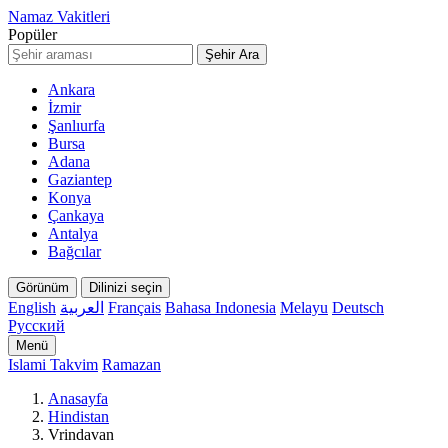
Namaz Vakitleri
Popüler
Şehir Ara
Ankara
İzmir
Şanlıurfa
Bursa
Adana
Gaziantep
Konya
Çankaya
Antalya
Bağcılar
Görünüm
Dilinizi seçin
English
العربية
Français
Bahasa Indonesia
Melayu
Deutsch
Русский
Menü
Islami Takvim
Ramazan
Anasayfa
Hindistan
Vrindavan