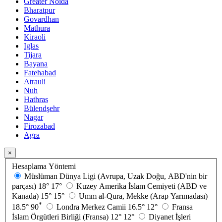
Greater Noida
Bharatpur
Govardhan
Mathura
Kiraoli
Iglas
Tijara
Bayana
Fatehabad
Atrauli
Nuh
Hathras
Bülendşehr
Nagar
Firozabad
Agra
×
Hesaplama Yöntemi
Müslüman Dünya Ligi (Avrupa, Uzak Doğu, ABD'nin bir
parçası)
18°
17°
Kuzey Amerika İslam Cemiyeti (ABD ve
Kanada)
15°
15°
Umm al-Qura, Mekke (Arap Yarımadası)
*
18.5°
90
Londra Merkez Camii
16.5°
12°
Fransa
İslam Örgütleri Birliği (Fransa)
12°
12°
Diyanet İşleri