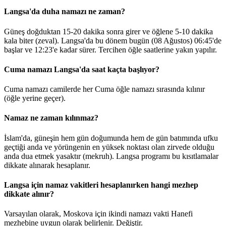
Langsa'da duha namazı ne zaman?
Güneş doğduktan 15-20 dakika sonra girer ve öğlene 5-10 dakika
kala biter (zeval). Langsa'da bu dönem bugün (08 Ağustos)
06:45
'de
başlar ve
12:23
'e kadar sürer. Tercihen öğle saatlerine yakın yapılır.
Cuma namazı Langsa'da saat kaçta başlıyor?
Cuma namazı camilerde her Cuma öğle namazı sırasında kılınır
(öğle yerine geçer).
Namaz ne zaman kılınmaz?
İslam'da, güneşin hem gün doğumunda hem de gün batımında ufku
geçtiği anda ve yörüngenin en yüksek noktası olan zirvede olduğu
anda dua etmek yasaktır (mekruh). Langsa programı bu kısıtlamalar
dikkate alınarak hesaplanır.
Langsa için namaz vakitleri hesaplanırken hangi mezhep
dikkate alınır?
Varsayılan olarak, Moskova için ikindi namazı vakti Hanefi
mezhebine uygun olarak belirlenir.
Değiştir
.