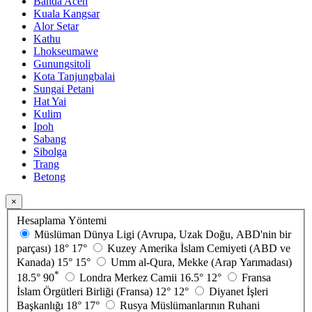
Banda Aceh
Kuala Kangsar
Alor Setar
Kathu
Lhokseumawe
Gunungsitoli
Kota Tanjungbalai
Sungai Petani
Hat Yai
Kulim
Ipoh
Sabang
Sibolga
Trang
Betong
×
Hesaplama Yöntemi
Müslüman Dünya Ligi (Avrupa, Uzak Doğu, ABD'nin bir
parçası)
18°
17°
Kuzey Amerika İslam Cemiyeti (ABD ve
Kanada)
15°
15°
Umm al-Qura, Mekke (Arap Yarımadası)
*
18.5°
90
Londra Merkez Camii
16.5°
12°
Fransa
İslam Örgütleri Birliği (Fransa)
12°
12°
Diyanet İşleri
Başkanlığı
18°
17°
Rusya Müslümanlarının Ruhani