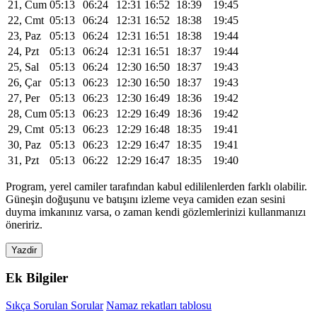
21, Cum
05:13
06:24
12:31
16:52
18:39
19:45
22, Cmt
05:13
06:24
12:31
16:52
18:38
19:45
23, Paz
05:13
06:24
12:31
16:51
18:38
19:44
24, Pzt
05:13
06:24
12:31
16:51
18:37
19:44
25, Sal
05:13
06:24
12:30
16:50
18:37
19:43
26, Çar
05:13
06:23
12:30
16:50
18:37
19:43
27, Per
05:13
06:23
12:30
16:49
18:36
19:42
28, Cum
05:13
06:23
12:29
16:49
18:36
19:42
29, Cmt
05:13
06:23
12:29
16:48
18:35
19:41
30, Paz
05:13
06:23
12:29
16:47
18:35
19:41
31, Pzt
05:13
06:22
12:29
16:47
18:35
19:40
Program, yerel camiler tarafından kabul edililenlerden farklı olabilir.
Güneşin doğuşunu ve batışını izleme veya camiden ezan sesini
duyma imkanınız varsa, o zaman kendi gözlemlerinizi kullanmanızı
öneririz.
Yazdir
Ek Bilgiler
Sıkça Sorulan Sorular
Namaz rekatları tablosu