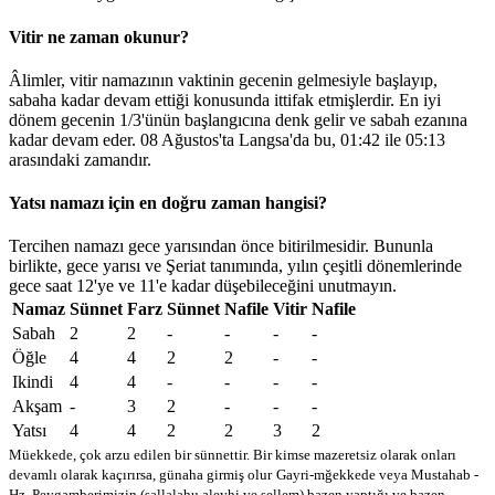
Vitir ne zaman okunur?
Âlimler, vitir namazının vaktinin gecenin gelmesiyle başlayıp,
sabaha kadar devam ettiği konusunda ittifak etmişlerdir. En iyi
dönem gecenin 1/3'ünün başlangıcına denk gelir ve sabah ezanına
kadar devam eder. 08 Ağustos'ta Langsa'da bu,
01:42
ile
05:13
arasındaki zamandır.
Yatsı namazı için en doğru zaman hangisi?
Tercihen namazı gece yarısından önce bitirilmesidir. Bununla
birlikte, gece yarısı ve Şeriat tanımında, yılın çeşitli dönemlerinde
gece saat 12'ye ve 11'e kadar düşebileceğini unutmayın.
Namaz
Sünnet
Farz
Sünnet
Nafile
Vitir
Nafile
Sabah
2
2
-
-
-
-
Öğle
4
4
2
2
-
-
Ikindi
4
4
-
-
-
-
Akşam
-
3
2
-
-
-
Yatsı
4
4
2
2
3
2
Müekkede, çok arzu edilen bir sünnettir. Bir kimse mazeretsiz olarak onları
devamlı olarak kaçırırsa, günaha girmiş olur
Gayri-mğekkede veya Mustahab -
Hz. Peygamberimizin (sallalahu aleyhi ve sellem) bazen yaptığı ve bazen