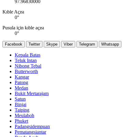
97.96830000
Kıble Açısı
0
°
Pusula için kıble açısı
0
°
Facebook
Twitter
Skype
Viber
Telegram
Whatsapp
Kepala Batas
Teluk Intan
Nibong Tebal
Butterworth
Kangar
Patong
Medan
Bukit Mertarajam
Satun
Binjai
Taiping
Meulaboh
Phuket
Padangsidempuan
Pematangsiantar