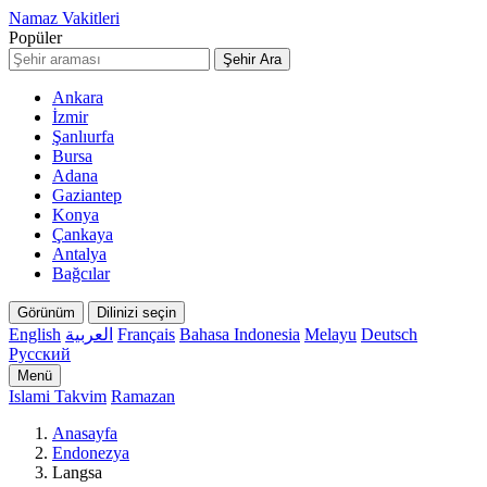
Namaz Vakitleri
Popüler
Şehir Ara
Ankara
İzmir
Şanlıurfa
Bursa
Adana
Gaziantep
Konya
Çankaya
Antalya
Bağcılar
Görünüm
Dilinizi seçin
English
العربية
Français
Bahasa Indonesia
Melayu
Deutsch
Русский
Menü
Islami Takvim
Ramazan
Anasayfa
Endonezya
Langsa