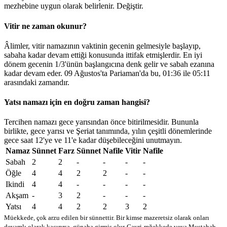
mezhebine uygun olarak belirlenir.
Değiştir
.
Vitir ne zaman okunur?
Âlimler, vitir namazının vaktinin gecenin gelmesiyle başlayıp,
sabaha kadar devam ettiği konusunda ittifak etmişlerdir. En iyi
dönem gecenin 1/3'ünün başlangıcına denk gelir ve sabah ezanına
kadar devam eder. 09 Ağustos'ta Pariaman'da bu,
01:36
ile
05:11
arasındaki zamandır.
Yatsı namazı için en doğru zaman hangisi?
Tercihen namazı gece yarısından önce bitirilmesidir. Bununla
birlikte, gece yarısı ve Şeriat tanımında, yılın çeşitli dönemlerinde
gece saat 12'ye ve 11'e kadar düşebileceğini unutmayın.
Namaz
Sünnet
Farz
Sünnet
Nafile
Vitir
Nafile
Sabah
2
2
-
-
-
-
Öğle
4
4
2
2
-
-
Ikindi
4
4
-
-
-
-
Akşam
-
3
2
-
-
-
Yatsı
4
4
2
2
3
2
Müekkede, çok arzu edilen bir sünnettir. Bir kimse mazeretsiz olarak onları
devamlı olarak kaçırırsa, günaha girmiş olur
Gayri-mğekkede veya Mustahab -