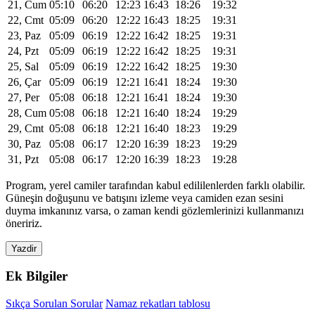
21, Cum
05:10
06:20
12:23
16:43
18:26
19:32
22, Cmt
05:09
06:20
12:22
16:43
18:25
19:31
23, Paz
05:09
06:19
12:22
16:42
18:25
19:31
24, Pzt
05:09
06:19
12:22
16:42
18:25
19:31
25, Sal
05:09
06:19
12:22
16:42
18:25
19:30
26, Çar
05:09
06:19
12:21
16:41
18:24
19:30
27, Per
05:08
06:18
12:21
16:41
18:24
19:30
28, Cum
05:08
06:18
12:21
16:40
18:24
19:29
29, Cmt
05:08
06:18
12:21
16:40
18:23
19:29
30, Paz
05:08
06:17
12:20
16:39
18:23
19:29
31, Pzt
05:08
06:17
12:20
16:39
18:23
19:28
Program, yerel camiler tarafından kabul edililenlerden farklı olabilir.
Güneşin doğuşunu ve batışını izleme veya camiden ezan sesini
duyma imkanınız varsa, o zaman kendi gözlemlerinizi kullanmanızı
öneririz.
Yazdir
Ek Bilgiler
Sıkça Sorulan Sorular
Namaz rekatları tablosu