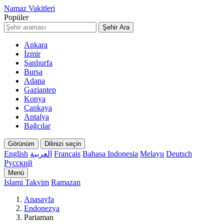
Namaz Vakitleri
Popüler
Şehir Ara
Ankara
İzmir
Şanlıurfa
Bursa
Adana
Gaziantep
Konya
Çankaya
Antalya
Bağcılar
Görünüm
Dilinizi seçin
English
العربية
Français
Bahasa Indonesia
Melayu
Deutsch
Русский
Menü
Islami Takvim
Ramazan
Anasayfa
Endonezya
Pariaman