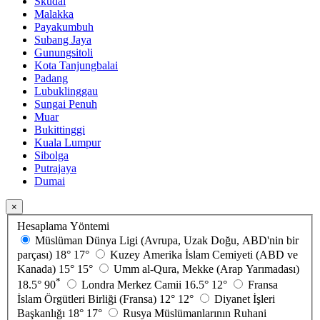
Skudai
Malakka
Payakumbuh
Subang Jaya
Gunungsitoli
Kota Tanjungbalai
Padang
Lubuklinggau
Sungai Penuh
Muar
Bukittinggi
Kuala Lumpur
Sibolga
Putrajaya
Dumai
×
Hesaplama Yöntemi
Müslüman Dünya Ligi (Avrupa, Uzak Doğu, ABD'nin bir
parçası)
18°
17°
Kuzey Amerika İslam Cemiyeti (ABD ve
Kanada)
15°
15°
Umm al-Qura, Mekke (Arap Yarımadası)
*
18.5°
90
Londra Merkez Camii
16.5°
12°
Fransa
İslam Örgütleri Birliği (Fransa)
12°
12°
Diyanet İşleri
Başkanlığı
18°
17°
Rusya Müslümanlarının Ruhani