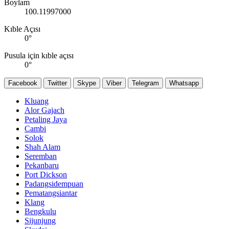
Boylam
100.11997000
Kıble Açısı
0
°
Pusula için kıble açısı
0
°
Facebook
Twitter
Skype
Viber
Telegram
Whatsapp
Kluang
Alor Gajach
Petaling Jaya
Cambi
Solok
Shah Alam
Seremban
Pekanbaru
Port Dickson
Padangsidempuan
Pematangsiantar
Klang
Bengkulu
Sijunjung