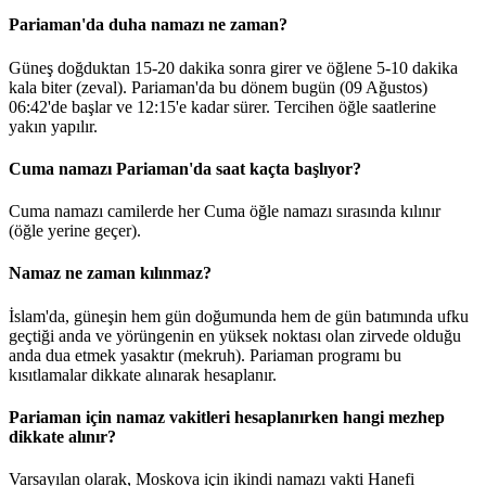
Pariaman'da duha namazı ne zaman?
Güneş doğduktan 15-20 dakika sonra girer ve öğlene 5-10 dakika
kala biter (zeval). Pariaman'da bu dönem bugün (09 Ağustos)
06:42
'de başlar ve
12:15
'e kadar sürer. Tercihen öğle saatlerine
yakın yapılır.
Cuma namazı Pariaman'da saat kaçta başlıyor?
Cuma namazı camilerde her Cuma öğle namazı sırasında kılınır
(öğle yerine geçer).
Namaz ne zaman kılınmaz?
İslam'da, güneşin hem gün doğumunda hem de gün batımında ufku
geçtiği anda ve yörüngenin en yüksek noktası olan zirvede olduğu
anda dua etmek yasaktır (mekruh). Pariaman programı bu
kısıtlamalar dikkate alınarak hesaplanır.
Pariaman için namaz vakitleri hesaplanırken hangi mezhep
dikkate alınır?
Varsayılan olarak, Moskova için ikindi namazı vakti Hanefi