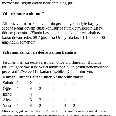
mezhebine uygun olarak belirlenir.
Değiştir
.
Vitir ne zaman okunur?
Âlimler, vitir namazının vaktinin gecenin gelmesiyle başlayıp,
sabaha kadar devam ettiği konusunda ittifak etmişlerdir. En iyi
dönem gecenin 1/3'ünün başlangıcına denk gelir ve sabah ezanına
kadar devam eder. 08 Ağustos'ta Urmiye'da bu,
01:10
ile
04:00
arasındaki zamandır.
Yatsı namazı için en doğru zaman hangisi?
Tercihen namazı gece yarısından önce bitirilmesidir. Bununla
birlikte, gece yarısı ve Şeriat tanımında, yılın çeşitli dönemlerinde
gece saat 12'ye ve 11'e kadar düşebileceğini unutmayın.
Namaz
Sünnet
Farz
Sünnet
Nafile
Vitir
Nafile
Sabah
2
2
-
-
-
-
Öğle
4
4
2
2
-
-
Ikindi
4
4
-
-
-
-
Akşam
-
3
2
-
-
-
Yatsı
4
4
2
2
3
2
Müekkede, çok arzu edilen bir sünnettir. Bir kimse mazeretsiz olarak onları
devamlı olarak kaçırırsa, günaha girmiş olur
Gayri-mğekkede veya Mustahab -