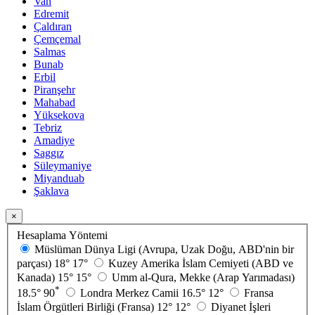
Van
Edremit
Çaldıran
Çemçemal
Salmas
Bunab
Erbil
Piranşehr
Mahabad
Yüksekova
Tebriz
Amadiye
Saggız
Süleymaniye
Miyanduab
Şaklava
×
Hesaplama Yöntemi
Müslüman Dünya Ligi (Avrupa, Uzak Doğu, ABD'nin bir
parçası)
18°
17°
Kuzey Amerika İslam Cemiyeti (ABD ve
Kanada)
15°
15°
Umm al-Qura, Mekke (Arap Yarımadası)
*
18.5°
90
Londra Merkez Camii
16.5°
12°
Fransa
İslam Örgütleri Birliği (Fransa)
12°
12°
Diyanet İşleri