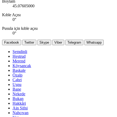
Boylam
45.07605000
Kıble Açısı
0
°
Pusula için kıble açısı
0
°
Facebook
Twitter
Skype
Viber
Telegram
Whatsapp
Şemdinli
Heştrud
Merend
Köysancak
Başkale
Özalp
Cəhri
Uşnu
Bane
Nekede
Bukan
Hakkâri
Ain Sifni
Nahçıvan