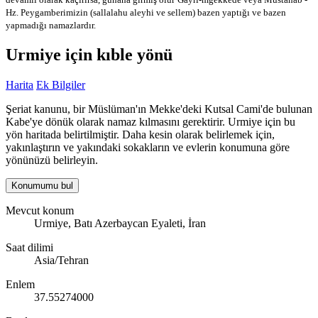
Hz. Peygamberimizin (sallalahu aleyhi ve sellem) bazen yaptığı ve bazen
yapmadığı namazlardır.
Urmiye için kıble yönü
Harita
Ek Bilgiler
Şeriat kanunu, bir Müslüman'ın Mekke'deki Kutsal Cami'de bulunan
Kabe'ye dönük olarak namaz kılmasını gerektirir. Urmiye için bu
yön haritada belirtilmiştir. Daha kesin olarak belirlemek için,
yakınlaştırın ve yakındaki sokakların ve evlerin konumuna göre
yönünüzü belirleyin.
Konumumu bul
Mevcut konum
Urmiye, Batı Azerbaycan Eyaleti, İran
Saat dilimi
Asia/Tehran
Enlem
37.55274000