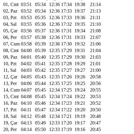
01, Cmt
03:51
05:34
12:36
17:34
19:38
21:14
02, Paz
03:52
05:34
12:36
17:33
19:37
21:13
03, Pzt
03:53
05:35
12:36
17:33
19:36
21:11
04, Sal
03:55
05:36
12:36
17:32
19:35
21:10
05, Çar
03:56
05:37
12:36
17:31
19:34
21:08
06, Per
03:57
05:38
12:36
17:31
19:33
21:07
07, Cum
03:58
05:39
12:36
17:30
19:32
21:06
08, Cmt
04:00
05:39
12:35
17:29
19:31
21:04
09, Paz
04:01
05:40
12:35
17:29
19:30
21:03
10, Pzt
04:02
05:41
12:35
17:28
19:29
21:01
11, Sal
04:03
05:42
12:35
17:27
19:27
21:00
12, Çar
04:05
05:43
12:35
17:26
19:26
20:58
13, Per
04:06
05:44
12:35
17:25
19:25
20:56
14, Cum
04:07
05:45
12:34
17:25
19:24
20:55
15, Cmt
04:08
05:45
12:34
17:24
19:22
20:53
16, Paz
04:10
05:46
12:34
17:23
19:21
20:52
17, Pzt
04:11
05:47
12:34
17:22
19:20
20:50
18, Sal
04:12
05:48
12:34
17:21
19:19
20:48
19, Çar
04:13
05:49
12:33
17:20
19:17
20:47
20, Per
04:14
05:50
12:33
17:19
19:16
20:45