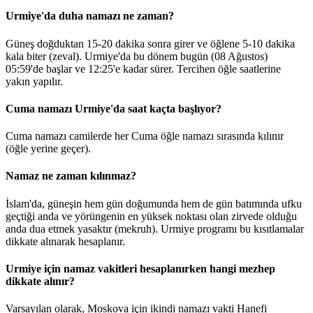
Urmiye'da duha namazı ne zaman?
Güneş doğduktan 15-20 dakika sonra girer ve öğlene 5-10 dakika
kala biter (zeval). Urmiye'da bu dönem bugün (08 Ağustos)
05:59
'de başlar ve
12:25
'e kadar sürer. Tercihen öğle saatlerine
yakın yapılır.
Cuma namazı Urmiye'da saat kaçta başlıyor?
Cuma namazı camilerde her Cuma öğle namazı sırasında kılınır
(öğle yerine geçer).
Namaz ne zaman kılınmaz?
İslam'da, güneşin hem gün doğumunda hem de gün batımında ufku
geçtiği anda ve yörüngenin en yüksek noktası olan zirvede olduğu
anda dua etmek yasaktır (mekruh). Urmiye programı bu kısıtlamalar
dikkate alınarak hesaplanır.
Urmiye için namaz vakitleri hesaplanırken hangi mezhep
dikkate alınır?
Varsayılan olarak, Moskova için ikindi namazı vakti Hanefi