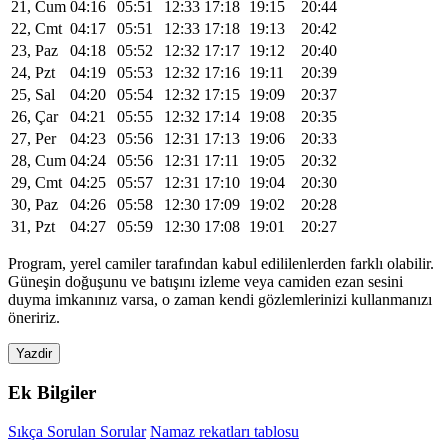
21, Cum
04:16
05:51
12:33
17:18
19:15
20:44
22, Cmt
04:17
05:51
12:33
17:18
19:13
20:42
23, Paz
04:18
05:52
12:32
17:17
19:12
20:40
24, Pzt
04:19
05:53
12:32
17:16
19:11
20:39
25, Sal
04:20
05:54
12:32
17:15
19:09
20:37
26, Çar
04:21
05:55
12:32
17:14
19:08
20:35
27, Per
04:23
05:56
12:31
17:13
19:06
20:33
28, Cum
04:24
05:56
12:31
17:11
19:05
20:32
29, Cmt
04:25
05:57
12:31
17:10
19:04
20:30
30, Paz
04:26
05:58
12:30
17:09
19:02
20:28
31, Pzt
04:27
05:59
12:30
17:08
19:01
20:27
Program, yerel camiler tarafından kabul edililenlerden farklı olabilir.
Güneşin doğuşunu ve batışını izleme veya camiden ezan sesini
duyma imkanınız varsa, o zaman kendi gözlemlerinizi kullanmanızı
öneririz.
Yazdir
Ek Bilgiler
Sıkça Sorulan Sorular
Namaz rekatları tablosu