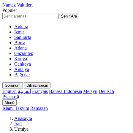
Namaz Vakitleri
Popüler
Şehir Ara
Ankara
İzmir
Şanlıurfa
Bursa
Adana
Gaziantep
Konya
Çankaya
Antalya
Bağcılar
Görünüm
Dilinizi seçin
English
العربية
Français
Bahasa Indonesia
Melayu
Deutsch
Русский
Menü
Islami Takvim
Ramazan
Anasayfa
İran
Urmiye