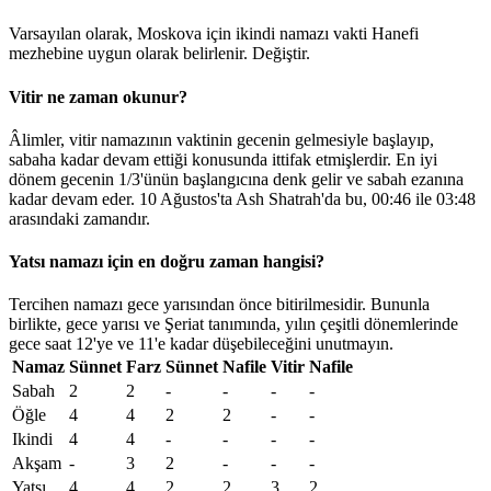
Varsayılan olarak, Moskova için ikindi namazı vakti Hanefi
mezhebine uygun olarak belirlenir.
Değiştir
.
Vitir ne zaman okunur?
Âlimler, vitir namazının vaktinin gecenin gelmesiyle başlayıp,
sabaha kadar devam ettiği konusunda ittifak etmişlerdir. En iyi
dönem gecenin 1/3'ünün başlangıcına denk gelir ve sabah ezanına
kadar devam eder. 10 Ağustos'ta Ash Shatrah'da bu,
00:46
ile
03:48
arasındaki zamandır.
Yatsı namazı için en doğru zaman hangisi?
Tercihen namazı gece yarısından önce bitirilmesidir. Bununla
birlikte, gece yarısı ve Şeriat tanımında, yılın çeşitli dönemlerinde
gece saat 12'ye ve 11'e kadar düşebileceğini unutmayın.
Namaz
Sünnet
Farz
Sünnet
Nafile
Vitir
Nafile
Sabah
2
2
-
-
-
-
Öğle
4
4
2
2
-
-
Ikindi
4
4
-
-
-
-
Akşam
-
3
2
-
-
-
Yatsı
4
4
2
2
3
2