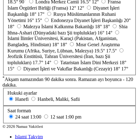
*
18.5°
90
Londra Merkez Camii
16.5°
12°
Fransa
İslam Örgütleri Birliği (Fransa)
12°
12°
Diyanet İşleri
Başkanlığı
18°
17°
Rusya Müslümanlarının Ruhani
Yönetimi
16°
15°
Endonezya Diyanet İşleri Başkanlığı
20°
18°
Malezya İslami Kalkınma Bakanlığı
18°
18°
Shia
Ithna-Ashari (Dünyadaki bazı Şii topluluklar)
16°
14°
İslami İlimler Üniversitesi, Karaçi (Pakistan, Afganistan,
Bangladeş, Hindistan)
18°
18°
Mısır Genel Araştırma
Kurumu (Afrika, Suriye, Lübnan, Malezya)
19.5°
17.5°
Jeofizik Enstitüsü, Tahran Üniversitesi (İran, bazı Şii
toplulukları)
17.7°
14°
Tataristan İslam Dini Merkezi
18°
15°
Diyanet İşleri ve Vakıflar Bakanlığı (Cezayir)
18°
17°
*
Akşam namazından 90 dakika sonra. Ramazan ayı boyunca - 120
dakika.
Hukuki ayarlar
Hanefi
Hanbeli, Maliki, Safii
Saat formatı
24 saat
13:00
12 saat
1:00 pm
©
2026
Namaz Vakitleri
Islami Takvim