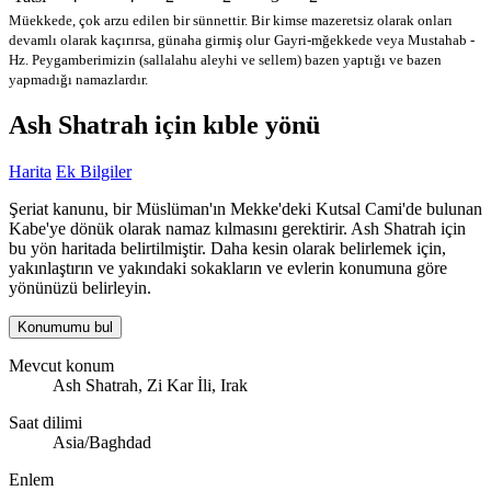
Müekkede, çok arzu edilen bir sünnettir. Bir kimse mazeretsiz olarak onları
devamlı olarak kaçırırsa, günaha girmiş olur
Gayri-mğekkede veya Mustahab -
Hz. Peygamberimizin (sallalahu aleyhi ve sellem) bazen yaptığı ve bazen
yapmadığı namazlardır.
Ash Shatrah için kıble yönü
Harita
Ek Bilgiler
Şeriat kanunu, bir Müslüman'ın Mekke'deki Kutsal Cami'de bulunan
Kabe'ye dönük olarak namaz kılmasını gerektirir. Ash Shatrah için
bu yön haritada belirtilmiştir. Daha kesin olarak belirlemek için,
yakınlaştırın ve yakındaki sokakların ve evlerin konumuna göre
yönünüzü belirleyin.
Konumumu bul
Mevcut konum
Ash Shatrah, Zi Kar İli, Irak
Saat dilimi
Asia/Baghdad
Enlem