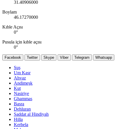
31.40906000
Boylam
46.17270000
Kıble Açısı
0
°
Pusula için kıble açısı
0
°
Facebook
Twitter
Skype
Viber
Telegram
Whatsapp
Şuş
Um Kasr
Ahvaz
Andimeşk
Kut
Nasiriye
Ghammas
Basra
Dehluran
Saddat al Hindiyah
Hilla
Kerbela