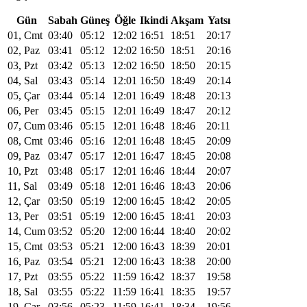
Gün
Sabah
Güneş
Öğle
Ikindi
Akşam
Yatsı
01, Cmt
03:40
05:12
12:02
16:51
18:51
20:17
02, Paz
03:41
05:12
12:02
16:50
18:51
20:16
03, Pzt
03:42
05:13
12:02
16:50
18:50
20:15
04, Sal
03:43
05:14
12:01
16:50
18:49
20:14
05, Çar
03:44
05:14
12:01
16:49
18:48
20:13
06, Per
03:45
05:15
12:01
16:49
18:47
20:12
07, Cum
03:46
05:15
12:01
16:48
18:46
20:11
08, Cmt
03:46
05:16
12:01
16:48
18:45
20:09
09, Paz
03:47
05:17
12:01
16:47
18:45
20:08
10, Pzt
03:48
05:17
12:01
16:46
18:44
20:07
11, Sal
03:49
05:18
12:01
16:46
18:43
20:06
12, Çar
03:50
05:19
12:00
16:45
18:42
20:05
13, Per
03:51
05:19
12:00
16:45
18:41
20:03
14, Cum
03:52
05:20
12:00
16:44
18:40
20:02
15, Cmt
03:53
05:21
12:00
16:43
18:39
20:01
16, Paz
03:54
05:21
12:00
16:43
18:38
20:00
17, Pzt
03:55
05:22
11:59
16:42
18:37
19:58
18, Sal
03:55
05:22
11:59
16:41
18:35
19:57
19, Çar
03:56
05:23
11:59
16:41
18:34
19:56