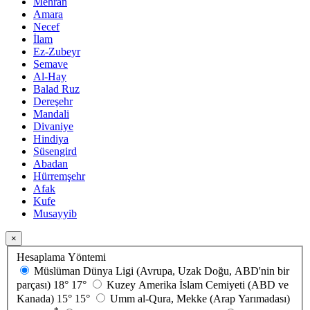
Mehran
Amara
Necef
İlam
Ez-Zubeyr
Semave
Al-Hay
Balad Ruz
Dereşehr
Mandali
Divaniye
Hindiya
Süsengird
Abadan
Hürremşehr
Afak
Kufe
Musayyib
×
Hesaplama Yöntemi
Müslüman Dünya Ligi (Avrupa, Uzak Doğu, ABD'nin bir
parçası)
18°
17°
Kuzey Amerika İslam Cemiyeti (ABD ve
Kanada)
15°
15°
Umm al-Qura, Mekke (Arap Yarımadası)