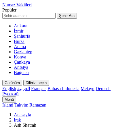
Namaz Vakitleri
Popüler
Şehir Ara
Ankara
İzmir
Şanlıurfa
Bursa
Adana
Gaziantep
Konya
Çankaya
Antalya
Bağcılar
Görünüm
Dilinizi seçin
English
العربية
Français
Bahasa Indonesia
Melayu
Deutsch
Русский
Menü
Islami Takvim
Ramazan
Anasayfa
Irak
Ash Shatrah