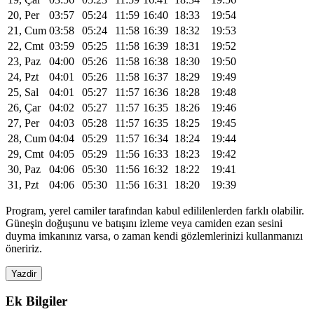
20, Per
03:57
05:24
11:59
16:40
18:33
19:54
21, Cum
03:58
05:24
11:58
16:39
18:32
19:53
22, Cmt
03:59
05:25
11:58
16:39
18:31
19:52
23, Paz
04:00
05:26
11:58
16:38
18:30
19:50
24, Pzt
04:01
05:26
11:58
16:37
18:29
19:49
25, Sal
04:01
05:27
11:57
16:36
18:28
19:48
26, Çar
04:02
05:27
11:57
16:35
18:26
19:46
27, Per
04:03
05:28
11:57
16:35
18:25
19:45
28, Cum
04:04
05:29
11:57
16:34
18:24
19:44
29, Cmt
04:05
05:29
11:56
16:33
18:23
19:42
30, Paz
04:06
05:30
11:56
16:32
18:22
19:41
31, Pzt
04:06
05:30
11:56
16:31
18:20
19:39
Program, yerel camiler tarafından kabul edililenlerden farklı olabilir.
Güneşin doğuşunu ve batışını izleme veya camiden ezan sesini
duyma imkanınız varsa, o zaman kendi gözlemlerinizi kullanmanızı
öneririz.
Yazdir
Ek Bilgiler