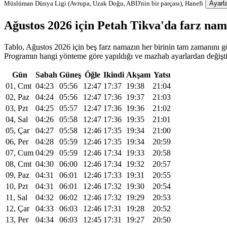
Müslüman Dünya Ligi (Avrupa, Uzak Doğu, ABD'nin bir parçası), Hanefi
Ayarla
Ağustos 2026 için Petah Tikva'da farz na
Tablo, Ağustos 2026 için beş farz namazın her birinin tam zamanını gös
Programın hangi yönteme göre yapıldığı ve mazhab ayarlardan değiştiri
Gün
Sabah
Güneş
Öğle
Ikindi
Akşam
Yatsı
01, Cmt
04:23
05:56
12:47
17:37
19:38
21:04
02, Paz
04:24
05:56
12:47
17:36
19:37
21:03
03, Pzt
04:25
05:57
12:47
17:36
19:36
21:02
04, Sal
04:26
05:58
12:47
17:36
19:35
21:01
05, Çar
04:27
05:58
12:46
17:35
19:34
21:00
06, Per
04:28
05:59
12:46
17:35
19:34
20:59
07, Cum
04:29
05:59
12:46
17:34
19:33
20:58
08, Cmt
04:30
06:00
12:46
17:34
19:32
20:57
09, Paz
04:31
06:01
12:46
17:33
19:31
20:55
10, Pzt
04:31
06:01
12:46
17:32
19:30
20:54
11, Sal
04:32
06:02
12:46
17:32
19:29
20:53
12, Çar
04:33
06:03
12:46
17:31
19:28
20:52
13, Per
04:34
06:03
12:45
17:31
19:27
20:50