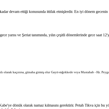
 kadar devam ettiği konusunda ittifak etmişlerdir. En iyi dönem geceni
 gece yarısı ve Şeriat tanımında, yılın çeşitli dönemlerinde gece saat 12
lı olarak kaçırırsa, günaha girmiş olur
Gayri-mğekkede veya Mustahab - Hz. Peygam
'ye dönük olarak namaz kılmasını gerektirir. Petah Tikva için bu yön h