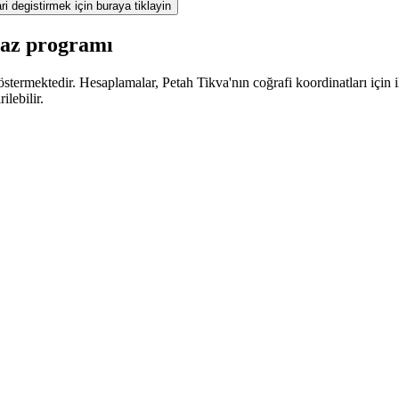
ri degistirmek için buraya tiklayin
maz programı
termektedir. Hesaplamalar, Petah Tikva'nın coğrafi koordinatları için il
lebilir.