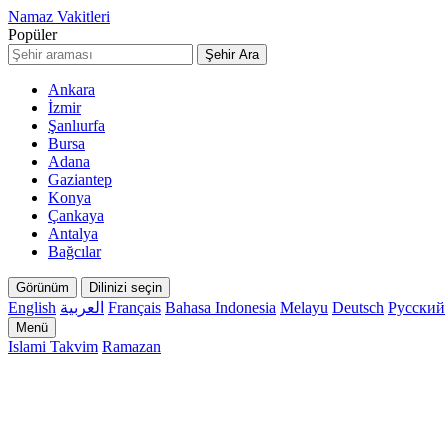
Namaz Vakitleri
Popüler
Şehir Ara
Ankara
İzmir
Şanlıurfa
Bursa
Adana
Gaziantep
Konya
Çankaya
Antalya
Bağcılar
Görünüm
Dilinizi seçin
English
العربية
Français
Bahasa Indonesia
Melayu
Deutsch
Русский
Menü
Islami Takvim
Ramazan