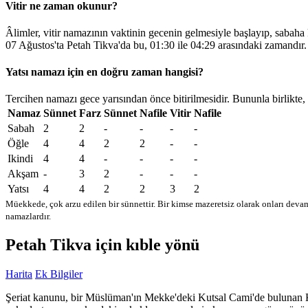
Vitir ne zaman okunur?
Âlimler, vitir namazının vaktinin gecenin gelmesiyle başlayıp, sabaha
07 Ağustos'ta Petah Tikva'da bu,
01:30
ile
04:29
arasındaki zamandır.
Yatsı namazı için en doğru zaman hangisi?
Tercihen namazı gece yarısından önce bitirilmesidir. Bununla birlikte,
Namaz
Sünnet
Farz
Sünnet
Nafile
Vitir
Nafile
Sabah
2
2
-
-
-
-
Öğle
4
4
2
2
-
-
Ikindi
4
4
-
-
-
-
Akşam
-
3
2
-
-
-
Yatsı
4
4
2
2
3
2
Müekkede, çok arzu edilen bir sünnettir. Bir kimse mazeretsiz olarak onları devam
namazlardır.
Petah Tikva için kıble yönü
Harita
Ek Bilgiler
Şeriat kanunu, bir Müslüman'ın Mekke'deki Kutsal Cami'de bulunan Kabe