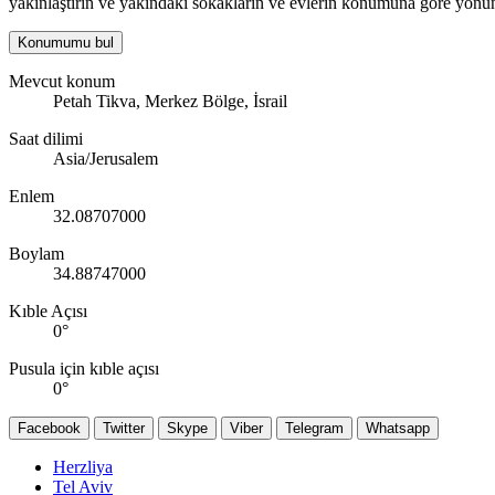
yakınlaştırın ve yakındaki sokakların ve evlerin konumuna göre yönün
Konumumu bul
Mevcut konum
Petah Tikva, Merkez Bölge, İsrail
Saat dilimi
Asia/Jerusalem
Enlem
32.08707000
Boylam
34.88747000
Kıble Açısı
0
°
Pusula için kıble açısı
0
°
Facebook
Twitter
Skype
Viber
Telegram
Whatsapp
Herzliya
Tel Aviv