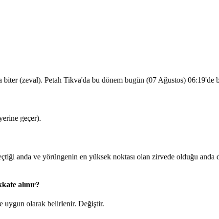
a biter (zeval). Petah Tikva'da bu dönem bugün (07 Ağustos)
06:19
'de 
erine geçer).
iği anda ve yörüngenin en yüksek noktası olan zirvede olduğu anda du
kate alınır?
 uygun olarak belirlenir.
Değiştir
.