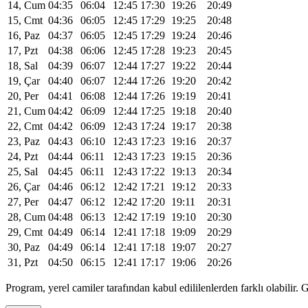
14, Cum
04:35
06:04
12:45
17:30
19:26
20:49
15, Cmt
04:36
06:05
12:45
17:29
19:25
20:48
16, Paz
04:37
06:05
12:45
17:29
19:24
20:46
17, Pzt
04:38
06:06
12:45
17:28
19:23
20:45
18, Sal
04:39
06:07
12:44
17:27
19:22
20:44
19, Çar
04:40
06:07
12:44
17:26
19:20
20:42
20, Per
04:41
06:08
12:44
17:26
19:19
20:41
21, Cum
04:42
06:09
12:44
17:25
19:18
20:40
22, Cmt
04:42
06:09
12:43
17:24
19:17
20:38
23, Paz
04:43
06:10
12:43
17:23
19:16
20:37
24, Pzt
04:44
06:11
12:43
17:23
19:15
20:36
25, Sal
04:45
06:11
12:43
17:22
19:13
20:34
26, Çar
04:46
06:12
12:42
17:21
19:12
20:33
27, Per
04:47
06:12
12:42
17:20
19:11
20:31
28, Cum
04:48
06:13
12:42
17:19
19:10
20:30
29, Cmt
04:49
06:14
12:41
17:18
19:09
20:29
30, Paz
04:49
06:14
12:41
17:18
19:07
20:27
31, Pzt
04:50
06:15
12:41
17:17
19:06
20:26
Program, yerel camiler tarafından kabul edililenlerden farklı olabili