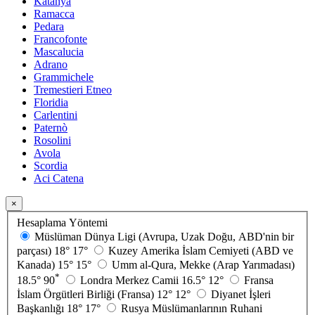
Katanya
Ramacca
Pedara
Francofonte
Mascalucia
Adrano
Grammichele
Tremestieri Etneo
Floridia
Carlentini
Paternò
Rosolini
Avola
Scordia
Aci Catena
×
Hesaplama Yöntemi
Müslüman Dünya Ligi (Avrupa, Uzak Doğu, ABD'nin bir
parçası)
18°
17°
Kuzey Amerika İslam Cemiyeti (ABD ve
Kanada)
15°
15°
Umm al-Qura, Mekke (Arap Yarımadası)
*
18.5°
90
Londra Merkez Camii
16.5°
12°
Fransa
İslam Örgütleri Birliği (Fransa)
12°
12°
Diyanet İşleri
Başkanlığı
18°
17°
Rusya Müslümanlarının Ruhani