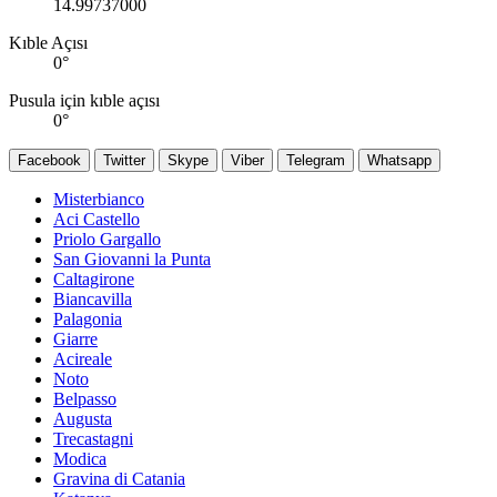
14.99737000
Kıble Açısı
0
°
Pusula için kıble açısı
0
°
Facebook
Twitter
Skype
Viber
Telegram
Whatsapp
Misterbianco
Aci Castello
Priolo Gargallo
San Giovanni la Punta
Caltagirone
Biancavilla
Palagonia
Giarre
Acireale
Noto
Belpasso
Augusta
Trecastagni
Modica
Gravina di Catania