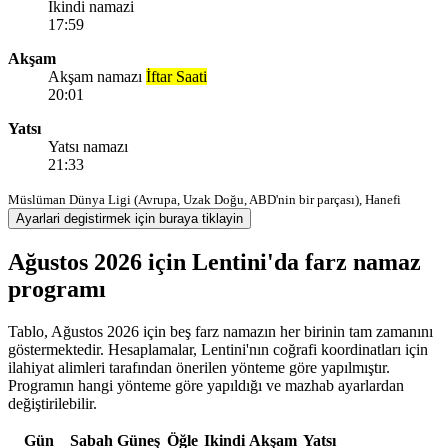
Ikindi namazi
17:59
Akşam
Akşam namazı
İftar Saati
20:01
Yatsı
Yatsı namazı
21:33
Müslüman Dünya Ligi (Avrupa, Uzak Doğu, ABD'nin bir parçası), Hanefi
Ayarlari degistirmek için buraya tiklayin
Ağustos 2026 için Lentini'da farz namaz
programı
Tablo, Ağustos 2026 için beş farz namazın her birinin tam zamanını
göstermektedir. Hesaplamalar, Lentini'nın coğrafi koordinatları için
ilahiyat alimleri tarafından önerilen yönteme göre yapılmıştır.
Programın hangi yönteme göre yapıldığı ve mazhab ayarlardan
değiştirilebilir.
Gün
Sabah
Güneş
Öğle
Ikindi
Akşam
Yatsı