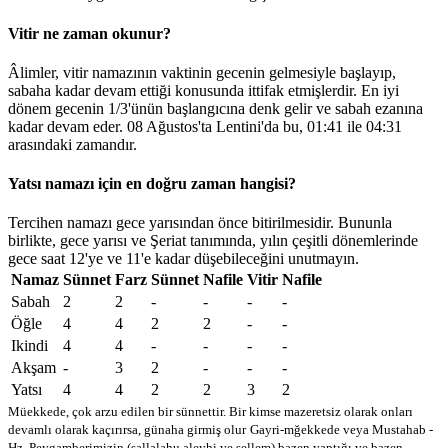
Vitir ne zaman okunur?
Âlimler, vitir namazının vaktinin gecenin gelmesiyle başlayıp,
sabaha kadar devam ettiği konusunda ittifak etmişlerdir. En iyi
dönem gecenin 1/3'ünün başlangıcına denk gelir ve sabah ezanına
kadar devam eder. 08 Ağustos'ta Lentini'da bu,
01:41
ile
04:31
arasındaki zamandır.
Yatsı namazı için en doğru zaman hangisi?
Tercihen namazı gece yarısından önce bitirilmesidir. Bununla
birlikte, gece yarısı ve Şeriat tanımında, yılın çeşitli dönemlerinde
gece saat 12'ye ve 11'e kadar düşebileceğini unutmayın.
Namaz
Sünnet
Farz
Sünnet
Nafile
Vitir
Nafile
Sabah
2
2
-
-
-
-
Öğle
4
4
2
2
-
-
Ikindi
4
4
-
-
-
-
Akşam
-
3
2
-
-
-
Yatsı
4
4
2
2
3
2
Müekkede, çok arzu edilen bir sünnettir. Bir kimse mazeretsiz olarak onları
devamlı olarak kaçırırsa, günaha girmiş olur
Gayri-mğekkede veya Mustahab -
Hz. Peygamberimizin (sallalahu aleyhi ve sellem) bazen yaptığı ve bazen