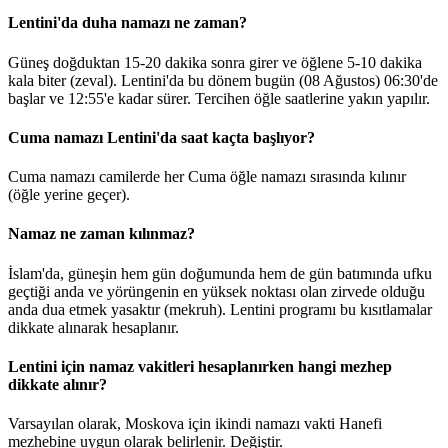
Lentini'da duha namazı ne zaman?
Güneş doğduktan 15-20 dakika sonra girer ve öğlene 5-10 dakika
kala biter (zeval). Lentini'da bu dönem bugün (08 Ağustos)
06:30
'de
başlar ve
12:55
'e kadar sürer. Tercihen öğle saatlerine yakın yapılır.
Cuma namazı Lentini'da saat kaçta başlıyor?
Cuma namazı camilerde her Cuma öğle namazı sırasında kılınır
(öğle yerine geçer).
Namaz ne zaman kılınmaz?
İslam'da, güneşin hem gün doğumunda hem de gün batımında ufku
geçtiği anda ve yörüngenin en yüksek noktası olan zirvede olduğu
anda dua etmek yasaktır (mekruh). Lentini programı bu kısıtlamalar
dikkate alınarak hesaplanır.
Lentini için namaz vakitleri hesaplanırken hangi mezhep
dikkate alınır?
Varsayılan olarak, Moskova için ikindi namazı vakti Hanefi
mezhebine uygun olarak belirlenir.
Değiştir
.