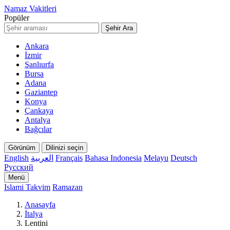
Namaz Vakitleri
Popüler
Şehir Ara
Ankara
İzmir
Şanlıurfa
Bursa
Adana
Gaziantep
Konya
Çankaya
Antalya
Bağcılar
Görünüm
Dilinizi seçin
English
العربية
Français
Bahasa Indonesia
Melayu
Deutsch
Русский
Menü
Islami Takvim
Ramazan
Anasayfa
İtalya
Lentini