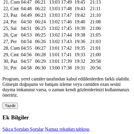
21, Cum
04:47
06:21
13:03
17:49
19:45
21:13
22, Cmt
04:48
06:22
13:03
17:48
19:43
21:11
23, Paz
04:49
06:23
13:03
17:47
19:42
21:10
24, Pzt
04:50
06:24
13:02
17:46
19:40
21:08
25, Sal
04:51
06:25
13:02
17:45
19:39
21:06
26, Çar
04:53
06:25
13:02
17:44
19:38
21:05
27, Per
04:54
06:26
13:02
17:43
19:36
21:03
28, Cum
04:55
06:27
13:01
17:42
19:35
21:01
29, Cmt
04:56
06:28
13:01
17:41
19:33
21:00
30, Paz
04:57
06:29
13:01
17:39
19:32
20:58
31, Pzt
04:58
06:30
13:00
17:38
19:31
20:56
Program, yerel camiler tarafından kabul edililenlerden farklı olabilir.
Güneşin doğuşunu ve batışını izleme veya camiden ezan sesini
duyma imkanınız varsa, o zaman kendi gözlemlerinizi kullanmanızı
öneririz.
Yazdir
Ek Bilgiler
Sıkça Sorulan Sorular
Namaz rekatları tablosu