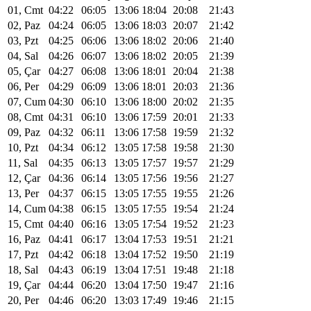
01, Cmt
04:22
06:05
13:06
18:04
20:08
21:43
02, Paz
04:24
06:05
13:06
18:03
20:07
21:42
03, Pzt
04:25
06:06
13:06
18:02
20:06
21:40
04, Sal
04:26
06:07
13:06
18:02
20:05
21:39
05, Çar
04:27
06:08
13:06
18:01
20:04
21:38
06, Per
04:29
06:09
13:06
18:01
20:03
21:36
07, Cum
04:30
06:10
13:06
18:00
20:02
21:35
08, Cmt
04:31
06:10
13:06
17:59
20:01
21:33
09, Paz
04:32
06:11
13:06
17:58
19:59
21:32
10, Pzt
04:34
06:12
13:05
17:58
19:58
21:30
11, Sal
04:35
06:13
13:05
17:57
19:57
21:29
12, Çar
04:36
06:14
13:05
17:56
19:56
21:27
13, Per
04:37
06:15
13:05
17:55
19:55
21:26
14, Cum
04:38
06:15
13:05
17:55
19:54
21:24
15, Cmt
04:40
06:16
13:05
17:54
19:52
21:23
16, Paz
04:41
06:17
13:04
17:53
19:51
21:21
17, Pzt
04:42
06:18
13:04
17:52
19:50
21:19
18, Sal
04:43
06:19
13:04
17:51
19:48
21:18
19, Çar
04:44
06:20
13:04
17:50
19:47
21:16
20, Per
04:46
06:20
13:03
17:49
19:46
21:15