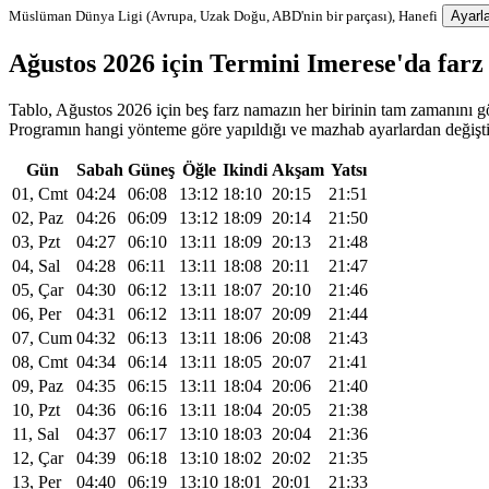
Müslüman Dünya Ligi (Avrupa, Uzak Doğu, ABD'nin bir parçası), Hanefi
Ayarla
Ağustos 2026 için Termini Imerese'da far
Tablo, Ağustos 2026 için beş farz namazın her birinin tam zamanını gös
Programın hangi yönteme göre yapıldığı ve mazhab ayarlardan değiştiri
Gün
Sabah
Güneş
Öğle
Ikindi
Akşam
Yatsı
01, Cmt
04:24
06:08
13:12
18:10
20:15
21:51
02, Paz
04:26
06:09
13:12
18:09
20:14
21:50
03, Pzt
04:27
06:10
13:11
18:09
20:13
21:48
04, Sal
04:28
06:11
13:11
18:08
20:11
21:47
05, Çar
04:30
06:12
13:11
18:07
20:10
21:46
06, Per
04:31
06:12
13:11
18:07
20:09
21:44
07, Cum
04:32
06:13
13:11
18:06
20:08
21:43
08, Cmt
04:34
06:14
13:11
18:05
20:07
21:41
09, Paz
04:35
06:15
13:11
18:04
20:06
21:40
10, Pzt
04:36
06:16
13:11
18:04
20:05
21:38
11, Sal
04:37
06:17
13:10
18:03
20:04
21:36
12, Çar
04:39
06:18
13:10
18:02
20:02
21:35
13, Per
04:40
06:19
13:10
18:01
20:01
21:33