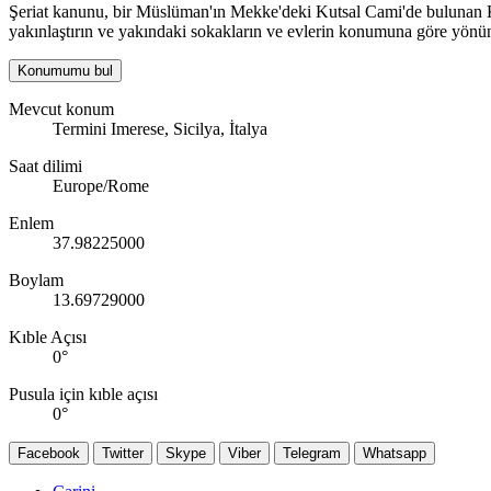
Şeriat kanunu, bir Müslüman'ın Mekke'deki Kutsal Cami'de bulunan Kabe
yakınlaştırın ve yakındaki sokakların ve evlerin konumuna göre yönün
Konumumu bul
Mevcut konum
Termini Imerese, Sicilya, İtalya
Saat dilimi
Europe/Rome
Enlem
37.98225000
Boylam
13.69729000
Kıble Açısı
0
°
Pusula için kıble açısı
0
°
Facebook
Twitter
Skype
Viber
Telegram
Whatsapp