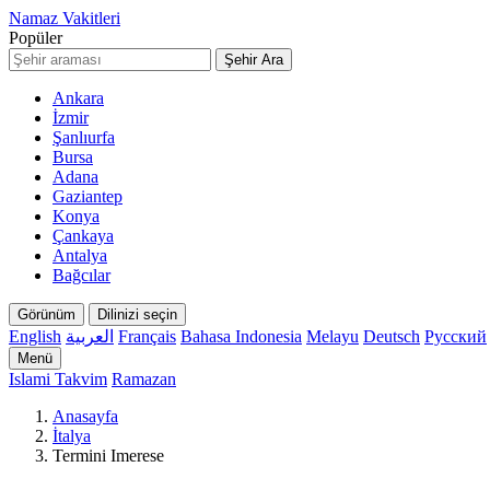
Namaz Vakitleri
Popüler
Şehir Ara
Ankara
İzmir
Şanlıurfa
Bursa
Adana
Gaziantep
Konya
Çankaya
Antalya
Bağcılar
Görünüm
Dilinizi seçin
English
العربية
Français
Bahasa Indonesia
Melayu
Deutsch
Русский
Menü
Islami Takvim
Ramazan
Anasayfa
İtalya
Termini Imerese