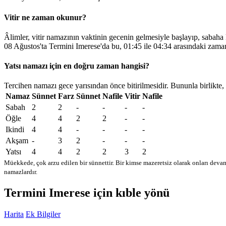
Vitir ne zaman okunur?
Âlimler, vitir namazının vaktinin gecenin gelmesiyle başlayıp, sabaha
08 Ağustos'ta Termini Imerese'da bu,
01:45
ile
04:34
arasındaki zaman
Yatsı namazı için en doğru zaman hangisi?
Tercihen namazı gece yarısından önce bitirilmesidir. Bununla birlikte,
Namaz
Sünnet
Farz
Sünnet
Nafile
Vitir
Nafile
Sabah
2
2
-
-
-
-
Öğle
4
4
2
2
-
-
Ikindi
4
4
-
-
-
-
Akşam
-
3
2
-
-
-
Yatsı
4
4
2
2
3
2
Müekkede, çok arzu edilen bir sünnettir. Bir kimse mazeretsiz olarak onları devam
namazlardır.
Termini Imerese için kıble yönü
Harita
Ek Bilgiler