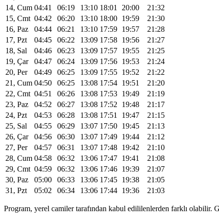
14, Cum
04:41
06:19
13:10
18:01
20:00
21:32
15, Cmt
04:42
06:20
13:10
18:00
19:59
21:30
16, Paz
04:44
06:21
13:10
17:59
19:57
21:28
17, Pzt
04:45
06:22
13:09
17:58
19:56
21:27
18, Sal
04:46
06:23
13:09
17:57
19:55
21:25
19, Çar
04:47
06:24
13:09
17:56
19:53
21:24
20, Per
04:49
06:25
13:09
17:55
19:52
21:22
21, Cum
04:50
06:25
13:08
17:54
19:51
21:20
22, Cmt
04:51
06:26
13:08
17:53
19:49
21:19
23, Paz
04:52
06:27
13:08
17:52
19:48
21:17
24, Pzt
04:53
06:28
13:08
17:51
19:47
21:15
25, Sal
04:55
06:29
13:07
17:50
19:45
21:13
26, Çar
04:56
06:30
13:07
17:49
19:44
21:12
27, Per
04:57
06:31
13:07
17:48
19:42
21:10
28, Cum
04:58
06:32
13:06
17:47
19:41
21:08
29, Cmt
04:59
06:32
13:06
17:46
19:39
21:07
30, Paz
05:00
06:33
13:06
17:45
19:38
21:05
31, Pzt
05:02
06:34
13:06
17:44
19:36
21:03
Program, yerel camiler tarafından kabul edililenlerden farklı olabili