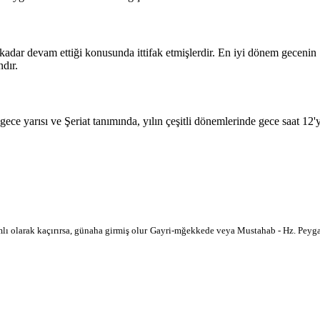
 kadar devam ettiği konusunda ittifak etmişlerdir. En iyi dönem geceni
dır.
 gece yarısı ve Şeriat tanımında, yılın çeşitli dönemlerinde gece saat 12
lı olarak kaçırırsa, günaha girmiş olur
Gayri-mğekkede veya Mustahab - Hz. Peygam