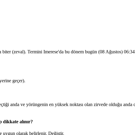
a biter (zeval). Termini Imerese'da bu dönem bugün (08 Ağustos)
06:34
erine geçer).
tiği anda ve yörüngenin en yüksek noktası olan zirvede olduğu anda d
 dikkate alınır?
 uygun olarak belirlenir.
Değiştir
.