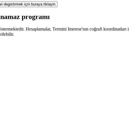
ri degistirmek için buraya tiklayin
z namaz programı
termektedir. Hesaplamalar, Termini Imerese'nın coğrafi koordinatları içi
lebilir.