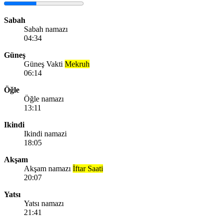
Sabah
Sabah namazı
04:34
Güneş
Güneş Vakti
Mekruh
06:14
Öğle
Öğle namazı
13:11
Ikindi
Ikindi namazi
18:05
Akşam
Akşam namazı
İftar Saati
20:07
Yatsı
Yatsı namazı
21:41