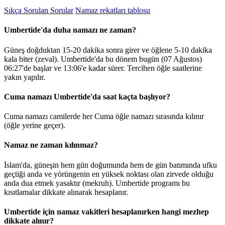
Sıkça Sorulan Sorular
Namaz rekatları tablosu
Umbertide'da duha namazı ne zaman?
Güneş doğduktan 15-20 dakika sonra girer ve öğlene 5-10 dakika
kala biter (zeval). Umbertide'da bu dönem bugün (07 Ağustos)
06:27
'de başlar ve
13:06
'e kadar sürer. Tercihen öğle saatlerine
yakın yapılır.
Cuma namazı Umbertide'da saat kaçta başlıyor?
Cuma namazı camilerde her Cuma öğle namazı sırasında kılınır
(öğle yerine geçer).
Namaz ne zaman kılınmaz?
İslam'da, güneşin hem gün doğumunda hem de gün batımında ufku
geçtiği anda ve yörüngenin en yüksek noktası olan zirvede olduğu
anda dua etmek yasaktır (mekruh). Umbertide programı bu
kısıtlamalar dikkate alınarak hesaplanır.
Umbertide için namaz vakitleri hesaplanırken hangi mezhep
dikkate alınır?