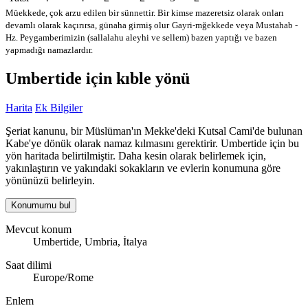
Müekkede, çok arzu edilen bir sünnettir. Bir kimse mazeretsiz olarak onları
devamlı olarak kaçırırsa, günaha girmiş olur
Gayri-mğekkede veya Mustahab -
Hz. Peygamberimizin (sallalahu aleyhi ve sellem) bazen yaptığı ve bazen
yapmadığı namazlardır.
Umbertide için kıble yönü
Harita
Ek Bilgiler
Şeriat kanunu, bir Müslüman'ın Mekke'deki Kutsal Cami'de bulunan
Kabe'ye dönük olarak namaz kılmasını gerektirir. Umbertide için bu
yön haritada belirtilmiştir. Daha kesin olarak belirlemek için,
yakınlaştırın ve yakındaki sokakların ve evlerin konumuna göre
yönünüzü belirleyin.
Konumumu bul
Mevcut konum
Umbertide, Umbria, İtalya
Saat dilimi
Europe/Rome
Enlem