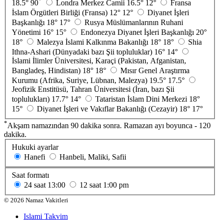
*
18.5°
90
Londra Merkez Camii
16.5°
12°
Fransa
İslam Örgütleri Birliği (Fransa)
12°
12°
Diyanet İşleri
Başkanlığı
18°
17°
Rusya Müslümanlarının Ruhani
Yönetimi
16°
15°
Endonezya Diyanet İşleri Başkanlığı
20°
18°
Malezya İslami Kalkınma Bakanlığı
18°
18°
Shia
Ithna-Ashari (Dünyadaki bazı Şii topluluklar)
16°
14°
İslami İlimler Üniversitesi, Karaçi (Pakistan, Afganistan,
Bangladeş, Hindistan)
18°
18°
Mısır Genel Araştırma
Kurumu (Afrika, Suriye, Lübnan, Malezya)
19.5°
17.5°
Jeofizik Enstitüsü, Tahran Üniversitesi (İran, bazı Şii
toplulukları)
17.7°
14°
Tataristan İslam Dini Merkezi
18°
15°
Diyanet İşleri ve Vakıflar Bakanlığı (Cezayir)
18°
17°
*
Akşam namazından 90 dakika sonra. Ramazan ayı boyunca - 120
dakika.
Hukuki ayarlar
Hanefi
Hanbeli, Maliki, Safii
Saat formatı
24 saat
13:00
12 saat
1:00 pm
©
2026
Namaz Vakitleri
Islami Takvim