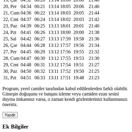
20, Per
04:34
06:21
13:14
18:05
20:06
21:46
21, Cum
04:36
06:22
13:14
18:03
20:05
21:44
22, Cmt
04:37
06:24
13:14
18:02
20:03
21:42
23, Paz
04:39
06:25
13:13
18:01
20:01
21:40
24, Pzt
04:41
06:26
13:13
18:00
20:00
21:38
25, Sal
04:42
06:27
13:13
17:59
19:58
21:36
26, Çar
04:44
06:28
13:12
17:57
19:56
21:34
27, Per
04:45
06:29
13:12
17:56
19:55
21:32
28, Cum
04:47
06:30
13:12
17:55
19:53
21:30
29, Cmt
04:48
06:31
13:12
17:54
19:51
21:27
30, Paz
04:50
06:32
13:11
17:52
19:50
21:25
31, Pzt
04:51
06:33
13:11
17:51
19:48
21:23
Program, yerel camiler tarafından kabul edililenlerden farklı olabilir.
Güneşin doğuşunu ve batışını izleme veya camiden ezan sesini
duyma imkanınız varsa, o zaman kendi gözlemlerinizi kullanmanızı
öneririz.
Yazdir
Ek Bilgiler