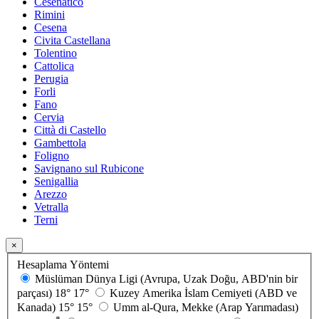
Cesenatico
Rimini
Cesena
Civita Castellana
Tolentino
Cattolica
Perugia
Forli
Fano
Cervia
Città di Castello
Gambettola
Foligno
Savignano sul Rubicone
Senigallia
Arezzo
Vetralla
Terni
×
Hesaplama Yöntemi
Müslüman Dünya Ligi (Avrupa, Uzak Doğu, ABD'nin bir
parçası)
18°
17°
Kuzey Amerika İslam Cemiyeti (ABD ve
Kanada)
15°
15°
Umm al-Qura, Mekke (Arap Yarımadası)