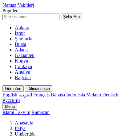
Namaz Vakitleri
Popüler
Şehir Ara
Ankara
İzmir
Şanlıurfa
Bursa
Adana
Gaziantep
Konya
Çankaya
Antalya
Bağcılar
Görünüm
Dilinizi seçin
English
العربية
Français
Bahasa Indonesia
Melayu
Deutsch
Русский
Menü
Islami Takvim
Ramazan
Anasayfa
İtalya
Umbertide