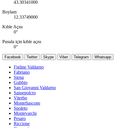
43.30341000
Boylam
12.33749000
Kıble Açısı
0
°
Pusula için kıble açısı
0
°
Facebook
Twitter
Skype
Viber
Telegram
Whatsapp
Figline Valdarno
Fabriano
Siena
Gubbio
San Giovanni Valdarno
Sansepolcro
Viterbo
Montefiascone
Spoleto
Montevarchi
Pesaro
Riccione