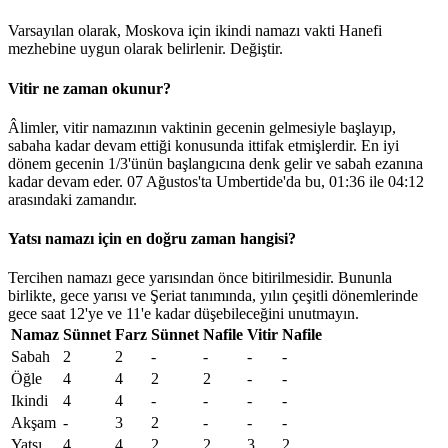
Varsayılan olarak, Moskova için ikindi namazı vakti Hanefi
mezhebine uygun olarak belirlenir.
Değiştir
.
Vitir ne zaman okunur?
Âlimler, vitir namazının vaktinin gecenin gelmesiyle başlayıp,
sabaha kadar devam ettiği konusunda ittifak etmişlerdir. En iyi
dönem gecenin 1/3'ünün başlangıcına denk gelir ve sabah ezanına
kadar devam eder. 07 Ağustos'ta Umbertide'da bu,
01:36
ile
04:12
arasındaki zamandır.
Yatsı namazı için en doğru zaman hangisi?
Tercihen namazı gece yarısından önce bitirilmesidir. Bununla
birlikte, gece yarısı ve Şeriat tanımında, yılın çeşitli dönemlerinde
gece saat 12'ye ve 11'e kadar düşebileceğini unutmayın.
Namaz
Sünnet
Farz
Sünnet
Nafile
Vitir
Nafile
Sabah
2
2
-
-
-
-
Öğle
4
4
2
2
-
-
Ikindi
4
4
-
-
-
-
Akşam
-
3
2
-
-
-
Yatsı
4
4
2
2
3
2