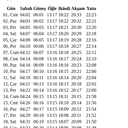
Gün
Sabah
Güneş
Öğle
Ikindi
Akşam
Yatsı
01, Cmt
04:02
06:01
13:17
18:22
20:33
22:23
02, Paz
04:03
06:02
13:17
18:22
20:32
22:21
03, Pzt
04:05
06:03
13:17
18:21
20:30
22:20
04, Sal
04:07
06:04
13:17
18:20
20:29
22:18
05, Çar
04:09
06:05
13:17
18:19
20:28
22:16
06, Per
04:10
06:06
13:17
18:18
20:27
22:14
07, Cum
04:12
06:07
13:16
18:18
20:25
22:12
08, Cmt
04:14
06:08
13:16
18:17
20:24
22:10
09, Paz
04:16
06:09
13:16
18:16
20:23
22:08
10, Pzt
04:17
06:10
13:16
18:15
20:21
22:06
11, Sal
04:19
06:11
13:16
18:14
20:20
22:04
12, Çar
04:21
06:13
13:16
18:13
20:18
22:02
13, Per
04:22
06:14
13:16
18:12
20:17
22:00
14, Cum
04:24
06:15
13:15
18:11
20:15
21:58
15, Cmt
04:26
06:16
13:15
18:10
20:14
21:56
16, Paz
04:27
06:17
13:15
18:09
20:12
21:54
17, Pzt
04:29
06:18
13:15
18:08
20:11
21:52
18, Sal
04:31
06:19
13:15
18:07
20:09
21:50
19, Çar
04:32
06:20
13:14
18:06
20:08
21:48