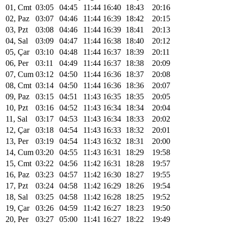
01, Cmt
03:05
04:45
11:44
16:40
18:43
20:16
02, Paz
03:07
04:46
11:44
16:39
18:42
20:15
03, Pzt
03:08
04:46
11:44
16:39
18:41
20:13
04, Sal
03:09
04:47
11:44
16:38
18:40
20:12
05, Çar
03:10
04:48
11:44
16:37
18:39
20:11
06, Per
03:11
04:49
11:44
16:37
18:38
20:09
07, Cum
03:12
04:50
11:44
16:36
18:37
20:08
08, Cmt
03:14
04:50
11:44
16:36
18:36
20:07
09, Paz
03:15
04:51
11:43
16:35
18:35
20:05
10, Pzt
03:16
04:52
11:43
16:34
18:34
20:04
11, Sal
03:17
04:53
11:43
16:34
18:33
20:02
12, Çar
03:18
04:54
11:43
16:33
18:32
20:01
13, Per
03:19
04:54
11:43
16:32
18:31
20:00
14, Cum
03:20
04:55
11:43
16:31
18:29
19:58
15, Cmt
03:22
04:56
11:42
16:31
18:28
19:57
16, Paz
03:23
04:57
11:42
16:30
18:27
19:55
17, Pzt
03:24
04:58
11:42
16:29
18:26
19:54
18, Sal
03:25
04:58
11:42
16:28
18:25
19:52
19, Çar
03:26
04:59
11:42
16:27
18:23
19:50
20, Per
03:27
05:00
11:41
16:27
18:22
19:49