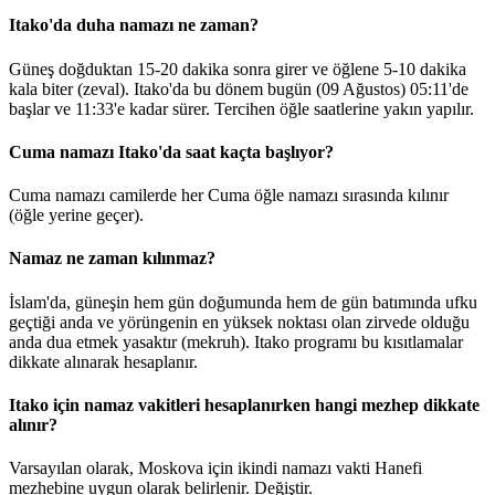
Itako'da duha namazı ne zaman?
Güneş doğduktan 15-20 dakika sonra girer ve öğlene 5-10 dakika
kala biter (zeval). Itako'da bu dönem bugün (09 Ağustos)
05:11
'de
başlar ve
11:33
'e kadar sürer. Tercihen öğle saatlerine yakın yapılır.
Cuma namazı Itako'da saat kaçta başlıyor?
Cuma namazı camilerde her Cuma öğle namazı sırasında kılınır
(öğle yerine geçer).
Namaz ne zaman kılınmaz?
İslam'da, güneşin hem gün doğumunda hem de gün batımında ufku
geçtiği anda ve yörüngenin en yüksek noktası olan zirvede olduğu
anda dua etmek yasaktır (mekruh). Itako programı bu kısıtlamalar
dikkate alınarak hesaplanır.
Itako için namaz vakitleri hesaplanırken hangi mezhep dikkate
alınır?
Varsayılan olarak, Moskova için ikindi namazı vakti Hanefi
mezhebine uygun olarak belirlenir.
Değiştir
.