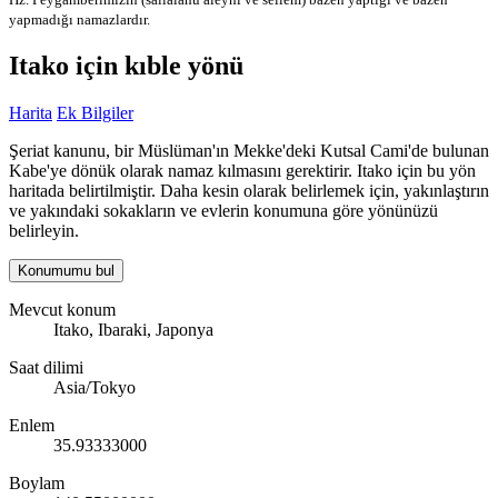
yapmadığı namazlardır.
Itako için kıble yönü
Harita
Ek Bilgiler
Şeriat kanunu, bir Müslüman'ın Mekke'deki Kutsal Cami'de bulunan
Kabe'ye dönük olarak namaz kılmasını gerektirir. Itako için bu yön
haritada belirtilmiştir. Daha kesin olarak belirlemek için, yakınlaştırın
ve yakındaki sokakların ve evlerin konumuna göre yönünüzü
belirleyin.
Konumumu bul
Mevcut konum
Itako, Ibaraki, Japonya
Saat dilimi
Asia/Tokyo
Enlem
35.93333000
Boylam