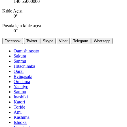
140.55000000
Kıble Açısı
0
°
Pusula için kıble açısı
0
°
Facebook
Twitter
Skype
Viber
Telegram
Whatsapp
Oamishirasato
Sakura
Sanmu
Hitachinaka
Oarai
Ryūgasaki
Omitama
Yachiyo
Sanmu
Inashiki
Katori
Toride
Ami
Kashima
Ishioka