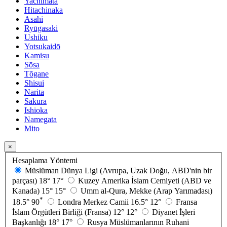
Yachimata
Hitachinaka
Asahi
Ryūgasaki
Ushiku
Yotsukaidō
Kamisu
Sōsa
Tōgane
Shisui
Narita
Sakura
Ishioka
Namegata
Mito
×
Hesaplama Yöntemi
Müslüman Dünya Ligi (Avrupa, Uzak Doğu, ABD'nin bir
parçası)
18°
17°
Kuzey Amerika İslam Cemiyeti (ABD ve
Kanada)
15°
15°
Umm al-Qura, Mekke (Arap Yarımadası)
*
18.5°
90
Londra Merkez Camii
16.5°
12°
Fransa
İslam Örgütleri Birliği (Fransa)
12°
12°
Diyanet İşleri
Başkanlığı
18°
17°
Rusya Müslümanlarının Ruhani