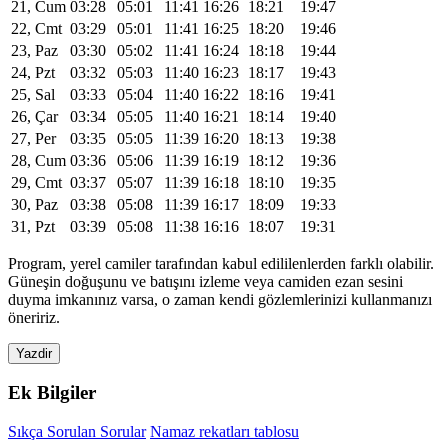
21, Cum
03:28
05:01
11:41
16:26
18:21
19:47
22, Cmt
03:29
05:01
11:41
16:25
18:20
19:46
23, Paz
03:30
05:02
11:41
16:24
18:18
19:44
24, Pzt
03:32
05:03
11:40
16:23
18:17
19:43
25, Sal
03:33
05:04
11:40
16:22
18:16
19:41
26, Çar
03:34
05:05
11:40
16:21
18:14
19:40
27, Per
03:35
05:05
11:39
16:20
18:13
19:38
28, Cum
03:36
05:06
11:39
16:19
18:12
19:36
29, Cmt
03:37
05:07
11:39
16:18
18:10
19:35
30, Paz
03:38
05:08
11:39
16:17
18:09
19:33
31, Pzt
03:39
05:08
11:38
16:16
18:07
19:31
Program, yerel camiler tarafından kabul edililenlerden farklı olabilir.
Güneşin doğuşunu ve batışını izleme veya camiden ezan sesini
duyma imkanınız varsa, o zaman kendi gözlemlerinizi kullanmanızı
öneririz.
Yazdir
Ek Bilgiler
Sıkça Sorulan Sorular
Namaz rekatları tablosu