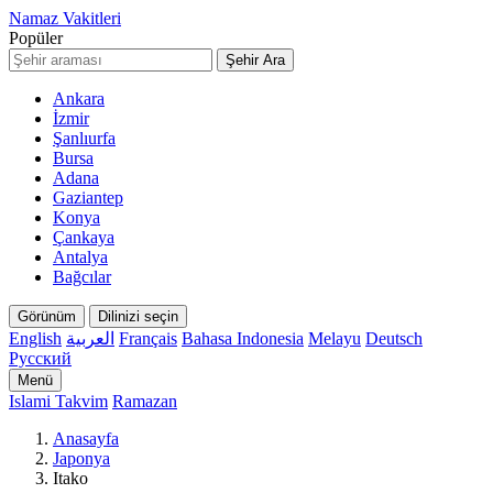
Namaz Vakitleri
Popüler
Şehir Ara
Ankara
İzmir
Şanlıurfa
Bursa
Adana
Gaziantep
Konya
Çankaya
Antalya
Bağcılar
Görünüm
Dilinizi seçin
English
العربية
Français
Bahasa Indonesia
Melayu
Deutsch
Русский
Menü
Islami Takvim
Ramazan
Anasayfa
Japonya
Itako