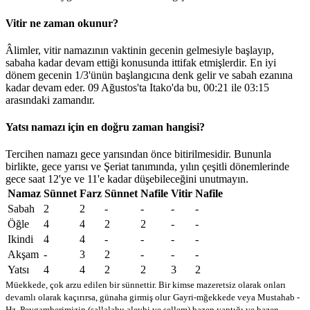
Vitir ne zaman okunur?
Âlimler, vitir namazının vaktinin gecenin gelmesiyle başlayıp,
sabaha kadar devam ettiği konusunda ittifak etmişlerdir. En iyi
dönem gecenin 1/3'ünün başlangıcına denk gelir ve sabah ezanına
kadar devam eder. 09 Ağustos'ta Itako'da bu,
00:21
ile
03:15
arasındaki zamandır.
Yatsı namazı için en doğru zaman hangisi?
Tercihen namazı gece yarısından önce bitirilmesidir. Bununla
birlikte, gece yarısı ve Şeriat tanımında, yılın çeşitli dönemlerinde
gece saat 12'ye ve 11'e kadar düşebileceğini unutmayın.
Namaz
Sünnet
Farz
Sünnet
Nafile
Vitir
Nafile
Sabah
2
2
-
-
-
-
Öğle
4
4
2
2
-
-
Ikindi
4
4
-
-
-
-
Akşam
-
3
2
-
-
-
Yatsı
4
4
2
2
3
2
Müekkede, çok arzu edilen bir sünnettir. Bir kimse mazeretsiz olarak onları
devamlı olarak kaçırırsa, günaha girmiş olur
Gayri-mğekkede veya Mustahab -
Hz. Peygamberimizin (sallalahu aleyhi ve sellem) bazen yaptığı ve bazen