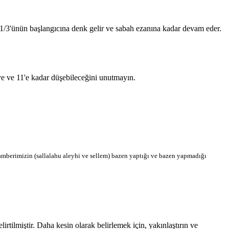
n 1/3'ünün başlangıcına denk gelir ve sabah ezanına kadar devam eder.
'ye ve 11'e kadar düşebileceğini unutmayın.
berimizin (sallalahu aleyhi ve sellem) bazen yaptığı ve bazen yapmadığı
tilmiştir. Daha kesin olarak belirlemek için, yakınlaştırın ve