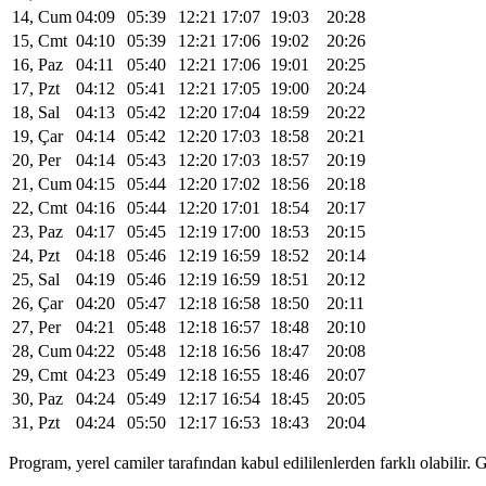
14, Cum
04:09
05:39
12:21
17:07
19:03
20:28
15, Cmt
04:10
05:39
12:21
17:06
19:02
20:26
16, Paz
04:11
05:40
12:21
17:06
19:01
20:25
17, Pzt
04:12
05:41
12:21
17:05
19:00
20:24
18, Sal
04:13
05:42
12:20
17:04
18:59
20:22
19, Çar
04:14
05:42
12:20
17:03
18:58
20:21
20, Per
04:14
05:43
12:20
17:03
18:57
20:19
21, Cum
04:15
05:44
12:20
17:02
18:56
20:18
22, Cmt
04:16
05:44
12:20
17:01
18:54
20:17
23, Paz
04:17
05:45
12:19
17:00
18:53
20:15
24, Pzt
04:18
05:46
12:19
16:59
18:52
20:14
25, Sal
04:19
05:46
12:19
16:59
18:51
20:12
26, Çar
04:20
05:47
12:18
16:58
18:50
20:11
27, Per
04:21
05:48
12:18
16:57
18:48
20:10
28, Cum
04:22
05:48
12:18
16:56
18:47
20:08
29, Cmt
04:23
05:49
12:18
16:55
18:46
20:07
30, Paz
04:24
05:49
12:17
16:54
18:45
20:05
31, Pzt
04:24
05:50
12:17
16:53
18:43
20:04
Program, yerel camiler tarafından kabul edililenlerden farklı olabili