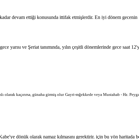
 kadar devam ettiği konusunda ittifak etmişlerdir. En iyi dönem geceni
 gece yarısı ve Şeriat tanımında, yılın çeşitli dönemlerinde gece saat 12
lı olarak kaçırırsa, günaha girmiş olur
Gayri-mğekkede veya Mustahab - Hz. Peygam
'ye dönük olarak namaz kılmasını gerektirir. için bu yön haritada belir