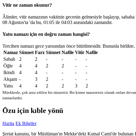
Vitir ne zaman okunur?
Âlimler, vitir namazının vaktinin gecenin gelmesiyle başlayıp, sabaha
08 Ağustos'ta 'da bu,
01:05
ile
04:03
arasındaki zamandır.
Yatsı namazı için en doğru zaman hangisi?
Tercihen namazı gece yarısından önce bitirilmesidir. Bununla birlikte,
Namaz
Sünnet
Farz
Sünnet
Nafile
Vitir
Nafile
Sabah
2
2
-
-
-
-
Öğle
4
4
2
2
-
-
Ikindi
4
4
-
-
-
-
Akşam
-
3
2
-
-
-
Yatsı
4
4
2
2
3
2
Müekkede, çok arzu edilen bir sünnettir. Bir kimse mazeretsiz olarak onları devam
namazlardır.
Ōzu için kıble yönü
Harita
Ek Bilgiler
Şeriat kanunu, bir Müslüman'ın Mekke'deki Kutsal Cami'de bulunan Kabe