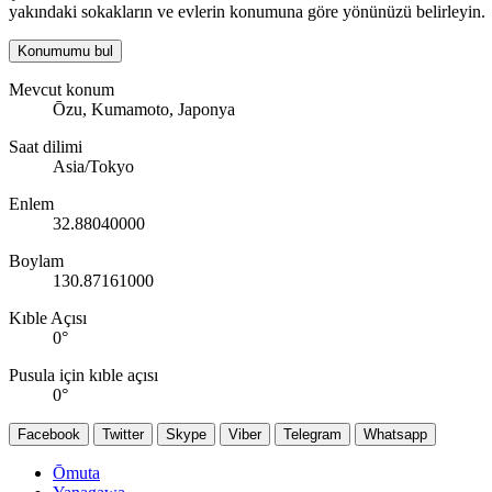
yakındaki sokakların ve evlerin konumuna göre yönünüzü belirleyin.
Konumumu bul
Mevcut konum
Ōzu, Kumamoto, Japonya
Saat dilimi
Asia/Tokyo
Enlem
32.88040000
Boylam
130.87161000
Kıble Açısı
0
°
Pusula için kıble açısı
0
°
Facebook
Twitter
Skype
Viber
Telegram
Whatsapp
Ōmuta