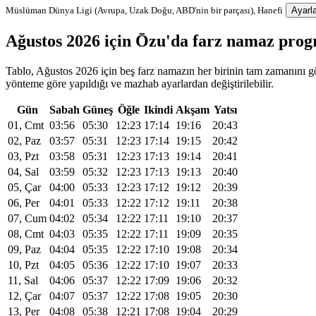
Müslüman Dünya Ligi (Avrupa, Uzak Doğu, ABD'nin bir parçası), Hanefi
Ayarla
Ağustos 2026 için Ōzu'da farz namaz pro
Tablo, Ağustos 2026 için beş farz namazın her birinin tam zamanını gös
yönteme göre yapıldığı ve mazhab ayarlardan değiştirilebilir.
Gün
Sabah
Güneş
Öğle
Ikindi
Akşam
Yatsı
01, Cmt
03:56
05:30
12:23
17:14
19:16
20:43
02, Paz
03:57
05:31
12:23
17:14
19:15
20:42
03, Pzt
03:58
05:31
12:23
17:13
19:14
20:41
04, Sal
03:59
05:32
12:23
17:13
19:13
20:40
05, Çar
04:00
05:33
12:23
17:12
19:12
20:39
06, Per
04:01
05:33
12:22
17:12
19:11
20:38
07, Cum
04:02
05:34
12:22
17:11
19:10
20:37
08, Cmt
04:03
05:35
12:22
17:11
19:09
20:35
09, Paz
04:04
05:35
12:22
17:10
19:08
20:34
10, Pzt
04:05
05:36
12:22
17:10
19:07
20:33
11, Sal
04:06
05:37
12:22
17:09
19:06
20:32
12, Çar
04:07
05:37
12:22
17:08
19:05
20:30
13, Per
04:08
05:38
12:21
17:08
19:04
20:29