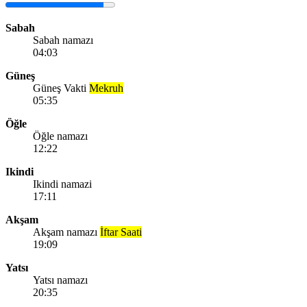
Sabah
Sabah namazı
04:03
Güneş
Güneş Vakti
Mekruh
05:35
Öğle
Öğle namazı
12:22
Ikindi
Ikindi namazi
17:11
Akşam
Akşam namazı
İftar Saati
19:09
Yatsı
Yatsı namazı
20:35