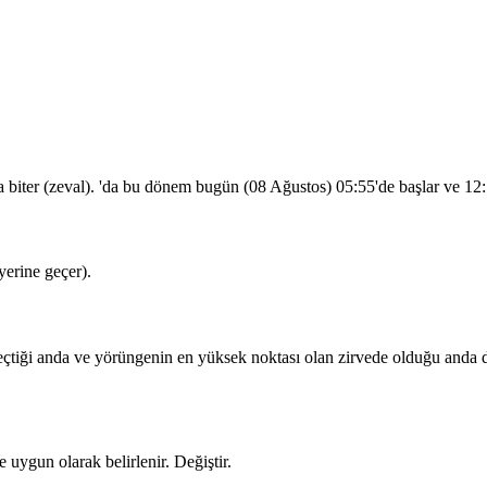
a biter (zeval). 'da bu dönem bugün (08 Ağustos)
05:55
'de başlar ve
12
erine geçer).
iği anda ve yörüngenin en yüksek noktası olan zirvede olduğu anda dua
 uygun olarak belirlenir.
Değiştir
.