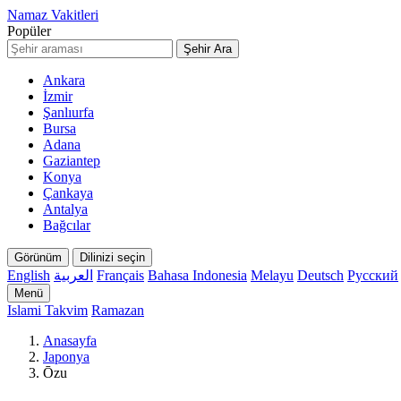
Namaz Vakitleri
Popüler
Şehir Ara
Ankara
İzmir
Şanlıurfa
Bursa
Adana
Gaziantep
Konya
Çankaya
Antalya
Bağcılar
Görünüm
Dilinizi seçin
English
العربية
Français
Bahasa Indonesia
Melayu
Deutsch
Русский
Menü
Islami Takvim
Ramazan
Anasayfa
Japonya
Ōzu