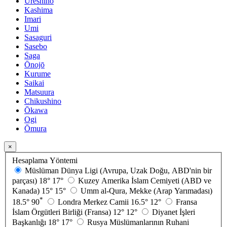
Ureshino
Kashima
Imari
Umi
Sasaguri
Sasebo
Saga
Ōnojō
Kurume
Saikai
Matsuura
Chikushino
Ōkawa
Ogi
Ōmura
×
Hesaplama Yöntemi
Müslüman Dünya Ligi (Avrupa, Uzak Doğu, ABD'nin bir
parçası)
18°
17°
Kuzey Amerika İslam Cemiyeti (ABD ve
Kanada)
15°
15°
Umm al-Qura, Mekke (Arap Yarımadası)
*
18.5°
90
Londra Merkez Camii
16.5°
12°
Fransa
İslam Örgütleri Birliği (Fransa)
12°
12°
Diyanet İşleri
Başkanlığı
18°
17°
Rusya Müslümanlarının Ruhani