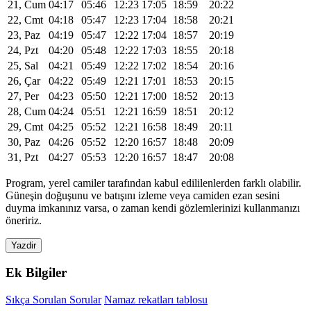
21, Cum
04:17
05:46
12:23
17:05
18:59
20:22
22, Cmt
04:18
05:47
12:23
17:04
18:58
20:21
23, Paz
04:19
05:47
12:22
17:04
18:57
20:19
24, Pzt
04:20
05:48
12:22
17:03
18:55
20:18
25, Sal
04:21
05:49
12:22
17:02
18:54
20:16
26, Çar
04:22
05:49
12:21
17:01
18:53
20:15
27, Per
04:23
05:50
12:21
17:00
18:52
20:13
28, Cum
04:24
05:51
12:21
16:59
18:51
20:12
29, Cmt
04:25
05:52
12:21
16:58
18:49
20:11
30, Paz
04:26
05:52
12:20
16:57
18:48
20:09
31, Pzt
04:27
05:53
12:20
16:57
18:47
20:08
Program, yerel camiler tarafından kabul edililenlerden farklı olabilir.
Güneşin doğuşunu ve batışını izleme veya camiden ezan sesini
duyma imkanınız varsa, o zaman kendi gözlemlerinizi kullanmanızı
öneririz.
Yazdir
Ek Bilgiler
Sıkça Sorulan Sorular
Namaz rekatları tablosu