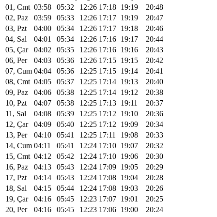
01, Cmt
03:58
05:32
12:26
17:18
19:19
20:48
02, Paz
03:59
05:33
12:26
17:17
19:19
20:47
03, Pzt
04:00
05:34
12:26
17:17
19:18
20:46
04, Sal
04:01
05:34
12:26
17:16
19:17
20:44
05, Çar
04:02
05:35
12:26
17:16
19:16
20:43
06, Per
04:03
05:36
12:26
17:15
19:15
20:42
07, Cum
04:04
05:36
12:25
17:15
19:14
20:41
08, Cmt
04:05
05:37
12:25
17:14
19:13
20:40
09, Paz
04:06
05:38
12:25
17:14
19:12
20:38
10, Pzt
04:07
05:38
12:25
17:13
19:11
20:37
11, Sal
04:08
05:39
12:25
17:12
19:10
20:36
12, Çar
04:09
05:40
12:25
17:12
19:09
20:34
13, Per
04:10
05:41
12:25
17:11
19:08
20:33
14, Cum
04:11
05:41
12:24
17:10
19:07
20:32
15, Cmt
04:12
05:42
12:24
17:10
19:06
20:30
16, Paz
04:13
05:43
12:24
17:09
19:05
20:29
17, Pzt
04:14
05:43
12:24
17:08
19:04
20:28
18, Sal
04:15
05:44
12:24
17:08
19:03
20:26
19, Çar
04:16
05:45
12:23
17:07
19:01
20:25
20, Per
04:16
05:45
12:23
17:06
19:00
20:24