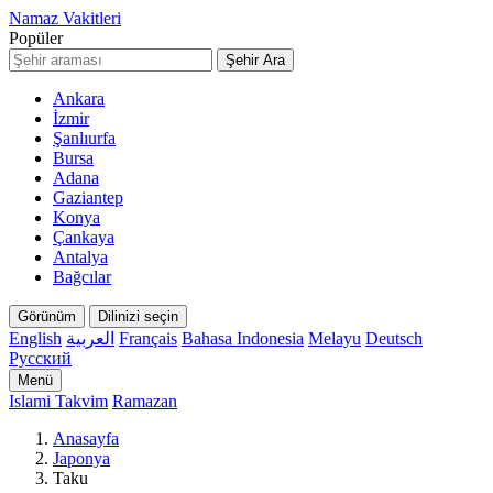
Namaz Vakitleri
Popüler
Şehir Ara
Ankara
İzmir
Şanlıurfa
Bursa
Adana
Gaziantep
Konya
Çankaya
Antalya
Bağcılar
Görünüm
Dilinizi seçin
English
العربية
Français
Bahasa Indonesia
Melayu
Deutsch
Русский
Menü
Islami Takvim
Ramazan
Anasayfa
Japonya
Taku