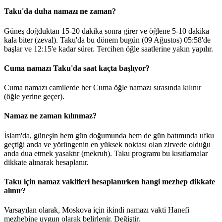
Taku'da duha namazı ne zaman?
Güneş doğduktan 15-20 dakika sonra girer ve öğlene 5-10 dakika
kala biter (zeval). Taku'da bu dönem bugün (09 Ağustos)
05:58
'de
başlar ve
12:15
'e kadar sürer. Tercihen öğle saatlerine yakın yapılır.
Cuma namazı Taku'da saat kaçta başlıyor?
Cuma namazı camilerde her Cuma öğle namazı sırasında kılınır
(öğle yerine geçer).
Namaz ne zaman kılınmaz?
İslam'da, güneşin hem gün doğumunda hem de gün batımında ufku
geçtiği anda ve yörüngenin en yüksek noktası olan zirvede olduğu
anda dua etmek yasaktır (mekruh). Taku programı bu kısıtlamalar
dikkate alınarak hesaplanır.
Taku için namaz vakitleri hesaplanırken hangi mezhep dikkate
alınır?
Varsayılan olarak, Moskova için ikindi namazı vakti Hanefi
mezhebine uygun olarak belirlenir.
Değiştir
.