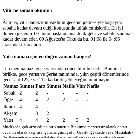
Vitir ne zaman okunur?
Âlimler, vitir namazının vaktinin gecenin gelmesiyle başlayıp,
sabaha kadar devam ettiği konusunda ittifak etmişlerdir. En iyi
dönem gecenin 1/3'ünün başlangıcına denk gelir ve sabah ezanına
kadar devam eder. 09 Ağustos'ta Taku'da bu,
01:08
ile
04:06
arasındaki zamandır.
Yatsı namazı için en doğru zaman hangisi?
Tercihen namazı gece yarısından önce bitirilmesidir. Bununla
birlikte, gece yarısı ve Şeriat tanımında, yılın çeşitli dönemlerinde
gece saat 12'ye ve 11'e kadar düşebileceğini unutmayın.
Namaz
Sünnet
Farz
Sünnet
Nafile
Vitir
Nafile
Sabah
2
2
-
-
-
-
Öğle
4
4
2
2
-
-
Ikindi
4
4
-
-
-
-
Akşam
-
3
2
-
-
-
Yatsı
4
4
2
2
3
2
Müekkede, çok arzu edilen bir sünnettir. Bir kimse mazeretsiz olarak onları
devamlı olarak kaçırırsa, günaha girmiş olur
Gayri-mğekkede veya Mustahab -
Hz. Peygamberimizin (sallalahu aleyhi ve sellem) bazen yaptığı ve bazen