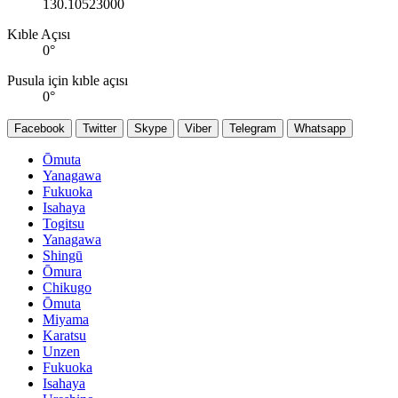
130.10523000
Kıble Açısı
0
°
Pusula için kıble açısı
0
°
Facebook
Twitter
Skype
Viber
Telegram
Whatsapp
Ōmuta
Yanagawa
Fukuoka
Isahaya
Togitsu
Yanagawa
Shingū
Ōmura
Chikugo
Ōmuta
Miyama
Karatsu
Unzen
Fukuoka
Isahaya