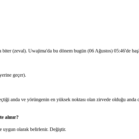
la biter (zeval). Uwajima'da bu dönem bugün (06 Ağustos)
05:46
'de baş
erine geçer).
iği anda ve yörüngenin en yüksek noktası olan zirvede olduğu anda d
e alınır?
 uygun olarak belirlenir.
Değiştir
.