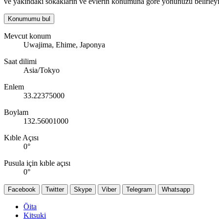
ve yakındaki sokakların ve evlerin konumuna göre yönünüzü belirleyi
Konumumu bul
Mevcut konum
Uwajima, Ehime, Japonya
Saat dilimi
Asia/Tokyo
Enlem
33.22375000
Boylam
132.56001000
Kıble Açısı
0
°
Pusula için kıble açısı
0
°
Facebook
Twitter
Skype
Viber
Telegram
Whatsapp
Ōita
Kitsuki