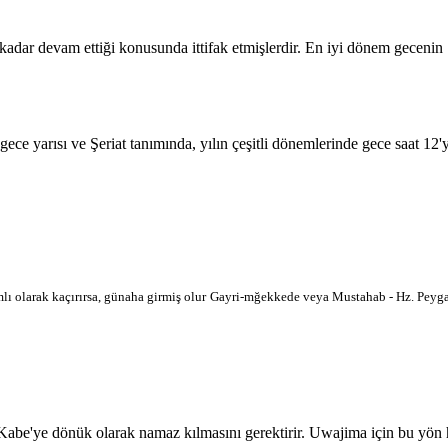
 kadar devam ettiği konusunda ittifak etmişlerdir. En iyi dönem geceni
 gece yarısı ve Şeriat tanımında, yılın çeşitli dönemlerinde gece saat 12
lı olarak kaçırırsa, günaha girmiş olur
Gayri-mğekkede veya Mustahab - Hz. Peygam
'ye dönük olarak namaz kılmasını gerektirir. Uwajima için bu yön harit