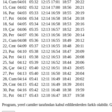
14, Cum
04:01
05:32
12:15
17:01
18:57
20:22
15, Cmt
04:02
05:32
12:14
17:00
18:56
20:21
16, Paz
04:03
05:33
12:14
16:59
18:55
20:19
17, Pzt
04:04
05:34
12:14
16:58
18:54
20:18
18, Sal
04:05
05:34
12:14
16:58
18:53
20:16
19, Çar
04:06
05:35
12:13
16:57
18:52
20:15
20, Per
04:07
05:36
12:13
16:56
18:50
20:14
21, Cum
04:08
05:36
12:13
16:55
18:49
20:12
22, Cmt
04:09
05:37
12:13
16:55
18:48
20:11
23, Paz
04:10
05:38
12:12
16:54
18:47
20:09
24, Pzt
04:11
05:38
12:12
16:53
18:46
20:08
25, Sal
04:12
05:39
12:12
16:52
18:44
20:06
26, Çar
04:12
05:40
12:12
16:51
18:43
20:05
27, Per
04:13
05:40
12:11
16:50
18:42
20:04
28, Cum
04:14
05:41
12:11
16:49
18:41
20:02
29, Cmt
04:15
05:42
12:11
16:49
18:39
20:01
30, Paz
04:16
05:42
12:11
16:48
18:38
19:59
31, Pzt
04:17
05:43
12:10
16:47
18:37
19:58
Program, yerel camiler tarafından kabul edililenlerden farklı olabili