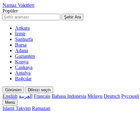
Namaz Vakitleri
Popüler
Şehir Ara
Ankara
İzmir
Şanlıurfa
Bursa
Adana
Gaziantep
Konya
Çankaya
Antalya
Bağcılar
Görünüm
Dilinizi seçin
English
العربية
Français
Bahasa Indonesia
Melayu
Deutsch
Русский
Menü
Islami Takvim
Ramazan