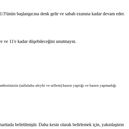
n 1/3'ünün başlangıcına denk gelir ve sabah ezanına kadar devam eder.
'ye ve 11'e kadar düşebileceğini unutmayın.
berimizin (sallalahu aleyhi ve sellem) bazen yaptığı ve bazen yapmadığı
ada belirtilmiştir. Daha kesin olarak belirlemek için, yakınlaştırın