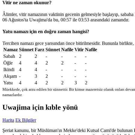
Vitir ne zaman okunur?
Âlimler, vitir namazının vaktinin gecenin gelmesiyle başlayıp, sabaha
06 Ağustos'ta Uwajima'da bu,
00:57
ile
03:53
arasındaki zamandır.
Yatsı namazı için en doğru zaman hangisi?
Tercihen namazı gece yarısından önce bitirilmesidir. Bununla birlikte,
Namaz
Sünnet
Farz
Sünnet
Nafile
Vitir
Nafile
Sabah
2
2
-
-
-
-
Öğle
4
4
2
2
-
-
Ikindi
4
4
-
-
-
-
Akşam
-
3
2
-
-
-
Yatsı
4
4
2
2
3
2
Müekkede, çok arzu edilen bir sünnettir. Bir kimse mazeretsiz olarak onları devam
namazlardır.
Uwajima için kıble yönü
Harita
Ek Bilgiler
Şeriat kanunu, bir Müslüman'ın Mekke'deki Kutsal Cami'de bulunan Kabe