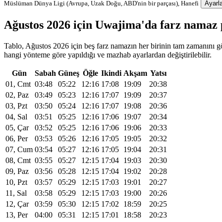
Müslüman Dünya Ligi (Avrupa, Uzak Doğu, ABD'nin bir parçası), Hanefi
Ayarla
Ağustos 2026 için Uwajima'da farz namaz
Tablo, Ağustos 2026 için beş farz namazın her birinin tam zamanını gö
hangi yönteme göre yapıldığı ve mazhab ayarlardan değiştirilebilir.
Gün
Sabah
Güneş
Öğle
Ikindi
Akşam
Yatsı
01, Cmt
03:48
05:22
12:16
17:08
19:09
20:38
02, Paz
03:49
05:23
12:16
17:07
19:09
20:37
03, Pzt
03:50
05:24
12:16
17:07
19:08
20:36
04, Sal
03:51
05:25
12:16
17:06
19:07
20:34
05, Çar
03:52
05:25
12:16
17:06
19:06
20:33
06, Per
03:53
05:26
12:16
17:05
19:05
20:32
07, Cum
03:54
05:27
12:16
17:05
19:04
20:31
08, Cmt
03:55
05:27
12:15
17:04
19:03
20:30
09, Paz
03:56
05:28
12:15
17:04
19:02
20:28
10, Pzt
03:57
05:29
12:15
17:03
19:01
20:27
11, Sal
03:58
05:29
12:15
17:03
19:00
20:26
12, Çar
03:59
05:30
12:15
17:02
18:59
20:25
13, Per
04:00
05:31
12:15
17:01
18:58
20:23