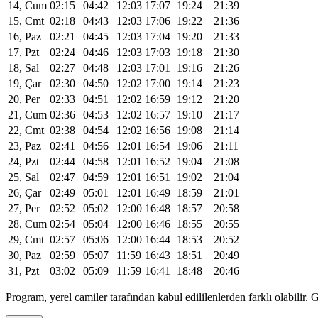
14, Cum
02:15
04:42
12:03
17:07
19:24
21:39
15, Cmt
02:18
04:43
12:03
17:06
19:22
21:36
16, Paz
02:21
04:45
12:03
17:04
19:20
21:33
17, Pzt
02:24
04:46
12:03
17:03
19:18
21:30
18, Sal
02:27
04:48
12:03
17:01
19:16
21:26
19, Çar
02:30
04:50
12:02
17:00
19:14
21:23
20, Per
02:33
04:51
12:02
16:59
19:12
21:20
21, Cum
02:36
04:53
12:02
16:57
19:10
21:17
22, Cmt
02:38
04:54
12:02
16:56
19:08
21:14
23, Paz
02:41
04:56
12:01
16:54
19:06
21:11
24, Pzt
02:44
04:58
12:01
16:52
19:04
21:08
25, Sal
02:47
04:59
12:01
16:51
19:02
21:04
26, Çar
02:49
05:01
12:01
16:49
18:59
21:01
27, Per
02:52
05:02
12:00
16:48
18:57
20:58
28, Cum
02:54
05:04
12:00
16:46
18:55
20:55
29, Cmt
02:57
05:06
12:00
16:44
18:53
20:52
30, Paz
02:59
05:07
11:59
16:43
18:51
20:49
31, Pzt
03:02
05:09
11:59
16:41
18:48
20:46
Program, yerel camiler tarafından kabul edililenlerden farklı olabili