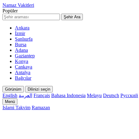
Namaz Vakitleri
Popüler
Şehir Ara
Ankara
İzmir
Şanlıurfa
Bursa
Adana
Gaziantep
Konya
Çankaya
Antalya
Bağcılar
Görünüm
Dilinizi seçin
English
العربية
Français
Bahasa Indonesia
Melayu
Deutsch
Русский
Menü
Islami Takvim
Ramazan