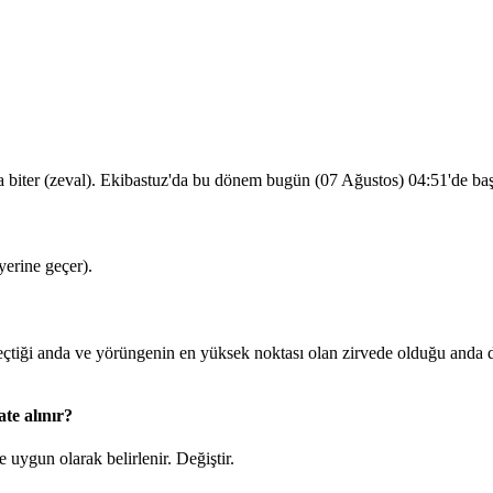
a biter (zeval). Ekibastuz'da bu dönem bugün (07 Ağustos)
04:51
'de ba
erine geçer).
iği anda ve yörüngenin en yüksek noktası olan zirvede olduğu anda du
te alınır?
 uygun olarak belirlenir.
Değiştir
.