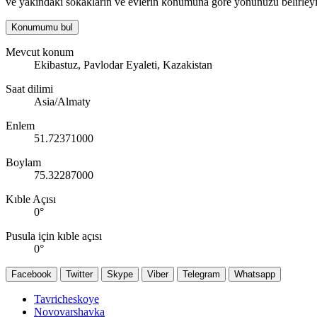
ve yakındaki sokakların ve evlerin konumuna göre yönünüzü belirleyi
Konumumu bul
Mevcut konum
Ekibastuz, Pavlodar Eyaleti, Kazakistan
Saat dilimi
Asia/Almaty
Enlem
51.72371000
Boylam
75.32287000
Kıble Açısı
0
°
Pusula için kıble açısı
0
°
Facebook
Twitter
Skype
Viber
Telegram
Whatsapp
Tavricheskoye
Novovarshavka