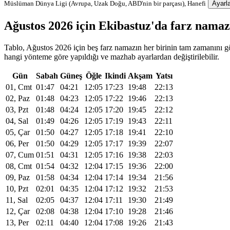
Müslüman Dünya Ligi (Avrupa, Uzak Doğu, ABD'nin bir parçası), Hanefi
Ayarla
Ağustos 2026 için Ekibastuz'da farz nama
Tablo, Ağustos 2026 için beş farz namazın her birinin tam zamanını gös
hangi yönteme göre yapıldığı ve mazhab ayarlardan değiştirilebilir.
Gün
Sabah
Güneş
Öğle
Ikindi
Akşam
Yatsı
01, Cmt
01:47
04:21
12:05
17:23
19:48
22:13
02, Paz
01:48
04:23
12:05
17:22
19:46
22:13
03, Pzt
01:48
04:24
12:05
17:20
19:45
22:12
04, Sal
01:49
04:26
12:05
17:19
19:43
22:11
05, Çar
01:50
04:27
12:05
17:18
19:41
22:10
06, Per
01:50
04:29
12:05
17:17
19:39
22:07
07, Cum
01:51
04:31
12:05
17:16
19:38
22:03
08, Cmt
01:54
04:32
12:04
17:15
19:36
22:00
09, Paz
01:58
04:34
12:04
17:14
19:34
21:56
10, Pzt
02:01
04:35
12:04
17:12
19:32
21:53
11, Sal
02:05
04:37
12:04
17:11
19:30
21:49
12, Çar
02:08
04:38
12:04
17:10
19:28
21:46
13, Per
02:11
04:40
12:04
17:08
19:26
21:43