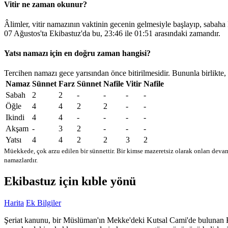
Vitir ne zaman okunur?
Âlimler, vitir namazının vaktinin gecenin gelmesiyle başlayıp, sabaha
07 Ağustos'ta Ekibastuz'da bu,
23:46
ile
01:51
arasındaki zamandır.
Yatsı namazı için en doğru zaman hangisi?
Tercihen namazı gece yarısından önce bitirilmesidir. Bununla birlikte,
Namaz
Sünnet
Farz
Sünnet
Nafile
Vitir
Nafile
Sabah
2
2
-
-
-
-
Öğle
4
4
2
2
-
-
Ikindi
4
4
-
-
-
-
Akşam
-
3
2
-
-
-
Yatsı
4
4
2
2
3
2
Müekkede, çok arzu edilen bir sünnettir. Bir kimse mazeretsiz olarak onları devam
namazlardır.
Ekibastuz için kıble yönü
Harita
Ek Bilgiler
Şeriat kanunu, bir Müslüman'ın Mekke'deki Kutsal Cami'de bulunan Kabe