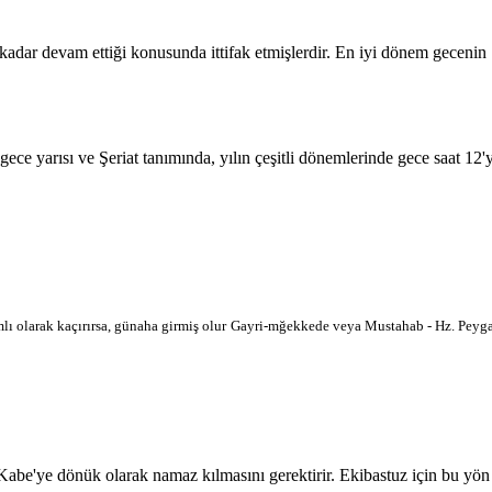
 kadar devam ettiği konusunda ittifak etmişlerdir. En iyi dönem geceni
 gece yarısı ve Şeriat tanımında, yılın çeşitli dönemlerinde gece saat 12
lı olarak kaçırırsa, günaha girmiş olur
Gayri-mğekkede veya Mustahab - Hz. Peygam
'ye dönük olarak namaz kılmasını gerektirir. Ekibastuz için bu yön hari