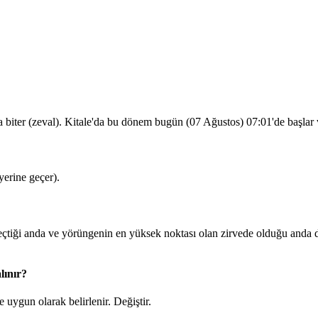
 biter (zeval). Kitale'da bu dönem bugün (07 Ağustos)
07:01
'de başlar
erine geçer).
iği anda ve yörüngenin en yüksek noktası olan zirvede olduğu anda du
lınır?
 uygun olarak belirlenir.
Değiştir
.