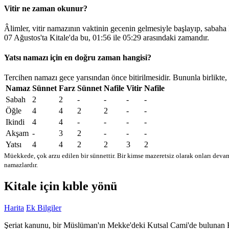
Vitir ne zaman okunur?
Âlimler, vitir namazının vaktinin gecenin gelmesiyle başlayıp, sabaha
07 Ağustos'ta Kitale'da bu,
01:56
ile
05:29
arasındaki zamandır.
Yatsı namazı için en doğru zaman hangisi?
Tercihen namazı gece yarısından önce bitirilmesidir. Bununla birlikte,
Namaz
Sünnet
Farz
Sünnet
Nafile
Vitir
Nafile
Sabah
2
2
-
-
-
-
Öğle
4
4
2
2
-
-
Ikindi
4
4
-
-
-
-
Akşam
-
3
2
-
-
-
Yatsı
4
4
2
2
3
2
Müekkede, çok arzu edilen bir sünnettir. Bir kimse mazeretsiz olarak onları devam
namazlardır.
Kitale için kıble yönü
Harita
Ek Bilgiler
Şeriat kanunu, bir Müslüman'ın Mekke'deki Kutsal Cami'de bulunan Kabe