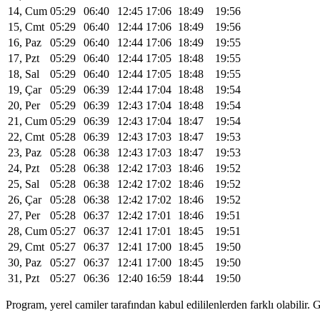
14, Cum
05:29
06:40
12:45
17:06
18:49
19:56
15, Cmt
05:29
06:40
12:44
17:06
18:49
19:56
16, Paz
05:29
06:40
12:44
17:06
18:49
19:55
17, Pzt
05:29
06:40
12:44
17:05
18:48
19:55
18, Sal
05:29
06:40
12:44
17:05
18:48
19:55
19, Çar
05:29
06:39
12:44
17:04
18:48
19:54
20, Per
05:29
06:39
12:43
17:04
18:48
19:54
21, Cum
05:29
06:39
12:43
17:04
18:47
19:54
22, Cmt
05:28
06:39
12:43
17:03
18:47
19:53
23, Paz
05:28
06:38
12:43
17:03
18:47
19:53
24, Pzt
05:28
06:38
12:42
17:03
18:46
19:52
25, Sal
05:28
06:38
12:42
17:02
18:46
19:52
26, Çar
05:28
06:38
12:42
17:02
18:46
19:52
27, Per
05:28
06:37
12:42
17:01
18:46
19:51
28, Cum
05:27
06:37
12:41
17:01
18:45
19:51
29, Cmt
05:27
06:37
12:41
17:00
18:45
19:50
30, Paz
05:27
06:37
12:41
17:00
18:45
19:50
31, Pzt
05:27
06:36
12:40
16:59
18:44
19:50
Program, yerel camiler tarafından kabul edililenlerden farklı olabili