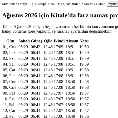
Müslüman Dünya Ligi (Avrupa, Uzak Doğu, ABD'nin bir parçası), Hanefi
Ayarla
Ağustos 2026 için Kitale'da farz namaz p
Tablo, Ağustos 2026 için beş farz namazın her birinin tam zamanını gös
hangi yönteme göre yapıldığı ve mazhab ayarlardan değiştirilebilir.
Gün
Sabah
Güneş
Öğle
Ikindi
Akşam
Yatsı
01, Cmt
05:29
06:42
12:46
17:09
18:51
19:59
02, Paz
05:29
06:41
12:46
17:09
18:51
19:59
03, Pzt
05:29
06:41
12:46
17:09
18:51
19:59
04, Sal
05:29
06:41
12:46
17:08
18:51
19:59
05, Çar
05:29
06:41
12:46
17:08
18:51
19:58
06, Per
05:29
06:41
12:46
17:08
18:51
19:58
07, Cum
05:29
06:41
12:46
17:08
18:50
19:58
08, Cmt
05:29
06:41
12:46
17:08
18:50
19:58
09, Paz
05:29
06:41
12:46
17:07
18:50
19:57
10, Pzt
05:29
06:41
12:45
17:07
18:50
19:57
11, Sal
05:29
06:41
12:45
17:07
18:50
19:57
12, Çar
05:29
06:41
12:45
17:07
18:50
19:57
13, Per
05:29
06:40
12:45
17:06
18:49
19:56