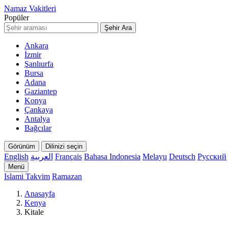
Namaz Vakitleri
Popüler
Şehir Ara
Ankara
İzmir
Şanlıurfa
Bursa
Adana
Gaziantep
Konya
Çankaya
Antalya
Bağcılar
Görünüm
Dilinizi seçin
English
العربية
Français
Bahasa Indonesia
Melayu
Deutsch
Русский
Menü
Islami Takvim
Ramazan
Anasayfa
Kenya
Kitale