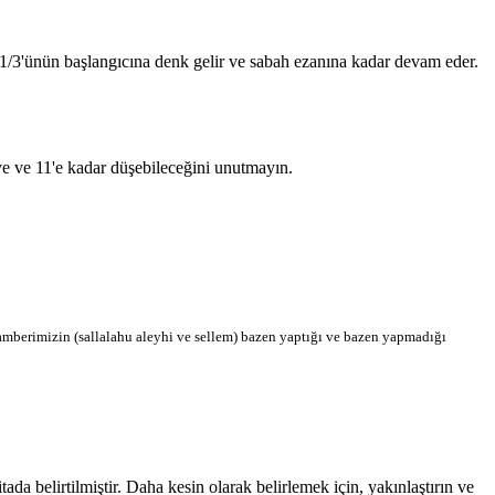
n 1/3'ünün başlangıcına denk gelir ve sabah ezanına kadar devam eder.
'ye ve 11'e kadar düşebileceğini unutmayın.
berimizin (sallalahu aleyhi ve sellem) bazen yaptığı ve bazen yapmadığı
a belirtilmiştir. Daha kesin olarak belirlemek için, yakınlaştırın ve