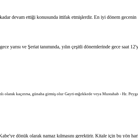
 kadar devam ettiği konusunda ittifak etmişlerdir. En iyi dönem geceni
 gece yarısı ve Şeriat tanımında, yılın çeşitli dönemlerinde gece saat 12
lı olarak kaçırırsa, günaha girmiş olur
Gayri-mğekkede veya Mustahab - Hz. Peygam
'ye dönük olarak namaz kılmasını gerektirir. Kitale için bu yön haritad