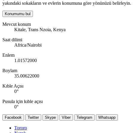
yakındaki sokakların ve evlerin konumuna göre yönünüzü belirleyin.
Konumumu bul
Mevcut konum
Kitale, Trans Nzoia, Kenya
Saat dilimi
Africa/Nairobi
Enlem
1.01572000
Boylam
35.00622000
Kıble Açısı
0
°
Pusula için kıble açısı
0
°
Facebook
Twitter
Skype
Viber
Telegram
Whatsapp
Tororo