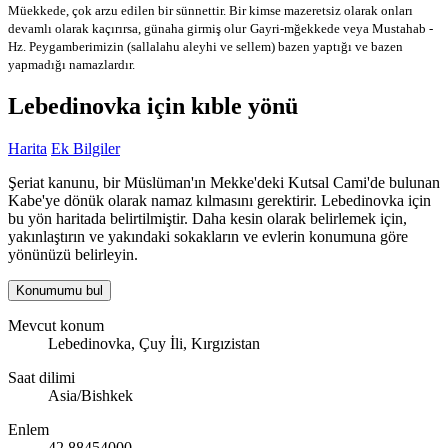
Müekkede, çok arzu edilen bir sünnettir. Bir kimse mazeretsiz olarak onları
devamlı olarak kaçırırsa, günaha girmiş olur
Gayri-mğekkede veya Mustahab -
Hz. Peygamberimizin (sallalahu aleyhi ve sellem) bazen yaptığı ve bazen
yapmadığı namazlardır.
Lebedinovka için kıble yönü
Harita
Ek Bilgiler
Şeriat kanunu, bir Müslüman'ın Mekke'deki Kutsal Cami'de bulunan
Kabe'ye dönük olarak namaz kılmasını gerektirir. Lebedinovka için
bu yön haritada belirtilmiştir. Daha kesin olarak belirlemek için,
yakınlaştırın ve yakındaki sokakların ve evlerin konumuna göre
yönünüzü belirleyin.
Konumumu bul
Mevcut konum
Lebedinovka, Çuy İli, Kırgızistan
Saat dilimi
Asia/Bishkek
Enlem
42.88454000