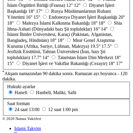
İslam Örgütleri Birliği (Fransa)
12°
12°
Diyanet İşleri
Başkanlığı
18°
17°
Rusya Müslümanlarının Ruhani
Yönetimi
16°
15°
Endonezya Diyanet İşleri Başkanlığı
20°
18°
Malezya İslami Kalkınma Bakanlığı
18°
18°
Shia
Ithna-Ashari (Dünyadaki bazı Şii topluluklar)
16°
14°
İslami İlimler Üniversitesi, Karaçi (Pakistan, Afganistan,
Bangladeş, Hindistan)
18°
18°
Mısır Genel Araştırma
Kurumu (Afrika, Suriye, Lübnan, Malezya)
19.5°
17.5°
Jeofizik Enstitüsü, Tahran Üniversitesi (İran, bazı Şii
toplulukları)
17.7°
14°
Tataristan İslam Dini Merkezi
18°
15°
Diyanet İşleri ve Vakıflar Bakanlığı (Cezayir)
18°
17°
*
Akşam namazından 90 dakika sonra. Ramazan ayı boyunca - 120
dakika.
Hukuki ayarlar
Hanefi
Hanbeli, Maliki, Safii
Saat formatı
24 saat
13:00
12 saat
1:00 pm
©
2026
Namaz Vakitleri
Islami Takvim