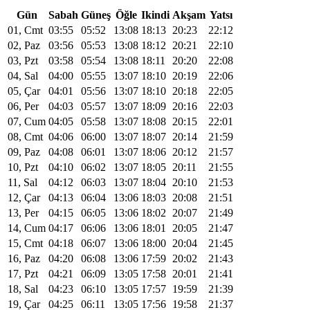
Gün
Sabah
Güneş
Öğle
Ikindi
Akşam
Yatsı
01, Cmt
03:55
05:52
13:08
18:13
20:23
22:12
02, Paz
03:56
05:53
13:08
18:12
20:21
22:10
03, Pzt
03:58
05:54
13:08
18:11
20:20
22:08
04, Sal
04:00
05:55
13:07
18:10
20:19
22:06
05, Çar
04:01
05:56
13:07
18:10
20:18
22:05
06, Per
04:03
05:57
13:07
18:09
20:16
22:03
07, Cum
04:05
05:58
13:07
18:08
20:15
22:01
08, Cmt
04:06
06:00
13:07
18:07
20:14
21:59
09, Paz
04:08
06:01
13:07
18:06
20:12
21:57
10, Pzt
04:10
06:02
13:07
18:05
20:11
21:55
11, Sal
04:12
06:03
13:07
18:04
20:10
21:53
12, Çar
04:13
06:04
13:06
18:03
20:08
21:51
13, Per
04:15
06:05
13:06
18:02
20:07
21:49
14, Cum
04:17
06:06
13:06
18:01
20:05
21:47
15, Cmt
04:18
06:07
13:06
18:00
20:04
21:45
16, Paz
04:20
06:08
13:06
17:59
20:02
21:43
17, Pzt
04:21
06:09
13:05
17:58
20:01
21:41
18, Sal
04:23
06:10
13:05
17:57
19:59
21:39
19, Çar
04:25
06:11
13:05
17:56
19:58
21:37