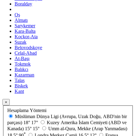
Boralday
Oş
Almatı
Sarykemer
Kara-Balta
Koçkor-Ata
Suzak
Belovodskoye
Celal-Abad
At-Başı
Tokmok
Balıkçı
Kazarman
Talas
Bişkek
Kant
×
Hesaplama Yöntemi
Müslüman Dünya Ligi (Avrupa, Uzak Doğu, ABD'nin bir
parçası)
18°
17°
Kuzey Amerika İslam Cemiyeti (ABD ve
Kanada)
15°
15°
Umm al-Qura, Mekke (Arap Yarımadası)
*
18.5°
90
Londra Merkez Camii
16.5°
12°
Fransa