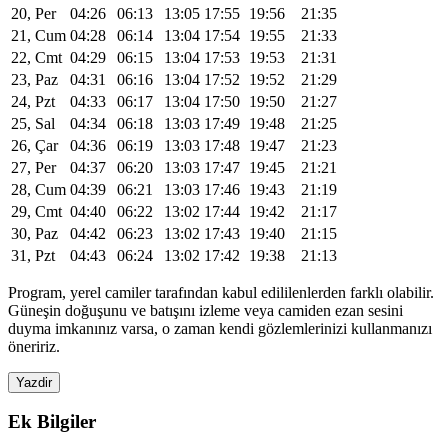
20, Per
04:26
06:13
13:05
17:55
19:56
21:35
21, Cum
04:28
06:14
13:04
17:54
19:55
21:33
22, Cmt
04:29
06:15
13:04
17:53
19:53
21:31
23, Paz
04:31
06:16
13:04
17:52
19:52
21:29
24, Pzt
04:33
06:17
13:04
17:50
19:50
21:27
25, Sal
04:34
06:18
13:03
17:49
19:48
21:25
26, Çar
04:36
06:19
13:03
17:48
19:47
21:23
27, Per
04:37
06:20
13:03
17:47
19:45
21:21
28, Cum
04:39
06:21
13:03
17:46
19:43
21:19
29, Cmt
04:40
06:22
13:02
17:44
19:42
21:17
30, Paz
04:42
06:23
13:02
17:43
19:40
21:15
31, Pzt
04:43
06:24
13:02
17:42
19:38
21:13
Program, yerel camiler tarafından kabul edililenlerden farklı olabilir.
Güneşin doğuşunu ve batışını izleme veya camiden ezan sesini
duyma imkanınız varsa, o zaman kendi gözlemlerinizi kullanmanızı
öneririz.
Yazdir
Ek Bilgiler