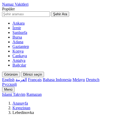
Namaz Vakitleri
Popüler
Şehir Ara
Ankara
İzmir
Şanlıurfa
Bursa
Adana
Gaziantep
Konya
Çankaya
Antalya
Bağcılar
Görünüm
Dilinizi seçin
English
العربية
Français
Bahasa Indonesia
Melayu
Deutsch
Русский
Menü
Islami Takvim
Ramazan
Anasayfa
Kırgızistan
Lebedinovka