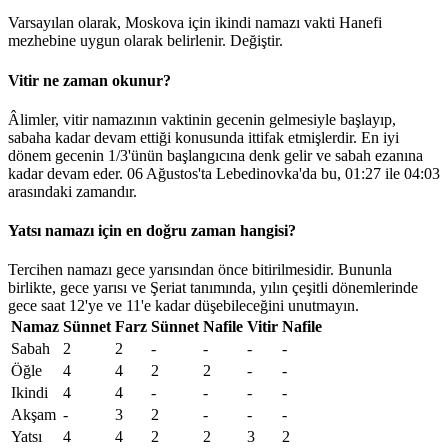
Varsayılan olarak, Moskova için ikindi namazı vakti Hanefi
mezhebine uygun olarak belirlenir.
Değiştir
.
Vitir ne zaman okunur?
Âlimler, vitir namazının vaktinin gecenin gelmesiyle başlayıp,
sabaha kadar devam ettiği konusunda ittifak etmişlerdir. En iyi
dönem gecenin 1/3'ünün başlangıcına denk gelir ve sabah ezanına
kadar devam eder. 06 Ağustos'ta Lebedinovka'da bu,
01:27
ile
04:03
arasındaki zamandır.
Yatsı namazı için en doğru zaman hangisi?
Tercihen namazı gece yarısından önce bitirilmesidir. Bununla
birlikte, gece yarısı ve Şeriat tanımında, yılın çeşitli dönemlerinde
gece saat 12'ye ve 11'e kadar düşebileceğini unutmayın.
Namaz
Sünnet
Farz
Sünnet
Nafile
Vitir
Nafile
Sabah
2
2
-
-
-
-
Öğle
4
4
2
2
-
-
Ikindi
4
4
-
-
-
-
Akşam
-
3
2
-
-
-
Yatsı
4
4
2
2
3
2