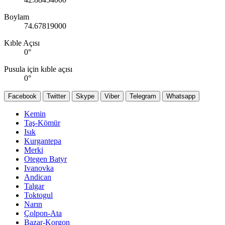
Boylam
74.67819000
Kıble Açısı
0
°
Pusula için kıble açısı
0
°
Facebook
Twitter
Skype
Viber
Telegram
Whatsapp
Kemin
Taş-Kömür
Isık
Kurgantepa
Merki
Otegen Batyr
Ivanovka
Andican
Talgar
Toktogul
Narın
Çolpon-Ata
Bazar-Korgon