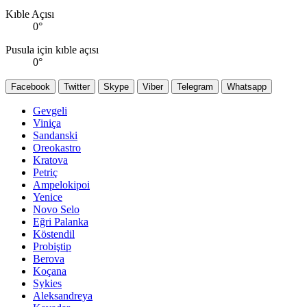
Kıble Açısı
0
°
Pusula için kıble açısı
0
°
Facebook
Twitter
Skype
Viber
Telegram
Whatsapp
Gevgeli
Viniça
Sandanski
Oreokastro
Kratova
Petriç
Ampelokipoi
Yenice
Novo Selo
Eğri Palanka
Köstendil
Probiştip
Berova
Koçana
Sykies
Aleksandreya