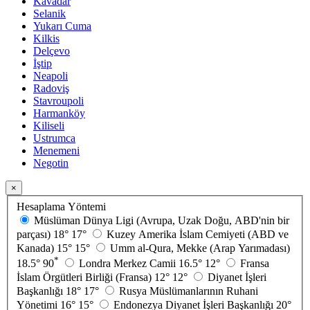
Kavadar
Selanik
Yukarı Cuma
Kilkis
Delçevo
İştip
Neapoli
Radoviş
Stavroupoli
Harmanköy
Kiliseli
Ustrumca
Menemeni
Negotin
×
Hesaplama Yöntemi
Müslüman Dünya Ligi (Avrupa, Uzak Doğu, ABD'nin bir
parçası)
18°
17°
Kuzey Amerika İslam Cemiyeti (ABD ve
Kanada)
15°
15°
Umm al-Qura, Mekke (Arap Yarımadası)
*
18.5°
90
Londra Merkez Camii
16.5°
12°
Fransa
İslam Örgütleri Birliği (Fransa)
12°
12°
Diyanet İşleri
Başkanlığı
18°
17°
Rusya Müslümanlarının Ruhani
Yönetimi
16°
15°
Endonezya Diyanet İşleri Başkanlığı
20°