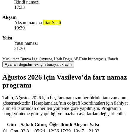
Ikindi namazi
17:33
Akşam
Akşam namazı
İftar Saati
19:39
Yatsı
Yatsı namazı
21:20
Müslüman Dünya Ligi (Avrupa, Uzak Doğu, ABD'nin bir parçası), Hanefi
Ayarlari degistirmek için buraya tiklayin
Ağustos 2026 için Vasilevo'da farz namaz
programı
Tablo, Ağustos 2026 için beş farz namazın her birinin tam zamanını
göstermektedir. Hesaplamalar, 'nın coğrafi koordinatları için ilahiyat
alimleri tarafından önerilen yönteme göre yapılmıştır. Programın
hangi yönteme göre yapıldığı ve mazhab ayarlardan değiştirilebilir.
Gün
Sabah
Güneş
Öğle
Ikindi
Akşam
Yatsı
01, Cmt
03:31
05:24
12:36
17:39
19:47
21:32