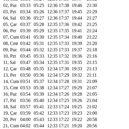
02, Paz
03:33
05:25
12:36
17:38
19:46
21:30
03, Pzt
03:34
05:26
12:36
17:37
19:45
21:29
04, Sal
03:36
05:27
12:36
17:37
19:44
21:27
05, Çar
03:37
05:28
12:35
17:36
19:42
21:25
06, Per
03:39
05:29
12:35
17:35
19:41
21:24
07, Cum
03:41
05:30
12:35
17:34
19:40
21:22
08, Cmt
03:42
05:31
12:35
17:33
19:39
21:20
09, Paz
03:44
05:32
12:35
17:33
19:37
21:18
10, Pzt
03:45
05:33
12:35
17:32
19:36
21:16
11, Sal
03:47
05:34
12:35
17:31
19:35
21:15
12, Çar
03:48
05:35
12:34
17:30
19:33
21:13
13, Per
03:50
05:36
12:34
17:29
19:32
21:11
14, Cum
03:51
05:37
12:34
17:28
19:31
21:09
15, Cmt
03:53
05:38
12:34
17:27
19:29
21:07
16, Paz
03:54
05:39
12:34
17:26
19:28
21:05
17, Pzt
03:56
05:40
12:34
17:25
19:26
21:04
18, Sal
03:57
05:41
12:33
17:24
19:25
21:02
19, Çar
03:59
05:42
12:33
17:23
19:23
21:00
20, Per
04:00
05:43
12:33
17:22
19:22
20:58
21, Cum
04:02
05:44
12:33
17:21
19:20
20:56