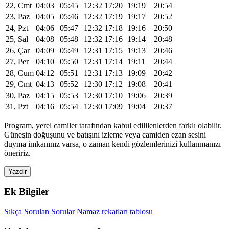
22, Cmt
04:03
05:45
12:32
17:20
19:19
20:54
23, Paz
04:05
05:46
12:32
17:19
19:17
20:52
24, Pzt
04:06
05:47
12:32
17:18
19:16
20:50
25, Sal
04:08
05:48
12:32
17:16
19:14
20:48
26, Çar
04:09
05:49
12:31
17:15
19:13
20:46
27, Per
04:10
05:50
12:31
17:14
19:11
20:44
28, Cum
04:12
05:51
12:31
17:13
19:09
20:42
29, Cmt
04:13
05:52
12:30
17:12
19:08
20:41
30, Paz
04:15
05:53
12:30
17:10
19:06
20:39
31, Pzt
04:16
05:54
12:30
17:09
19:04
20:37
Program, yerel camiler tarafından kabul edililenlerden farklı olabilir.
Güneşin doğuşunu ve batışını izleme veya camiden ezan sesini
duyma imkanınız varsa, o zaman kendi gözlemlerinizi kullanmanızı
öneririz.
Yazdir
Ek Bilgiler
Sıkça Sorulan Sorular
Namaz rekatları tablosu