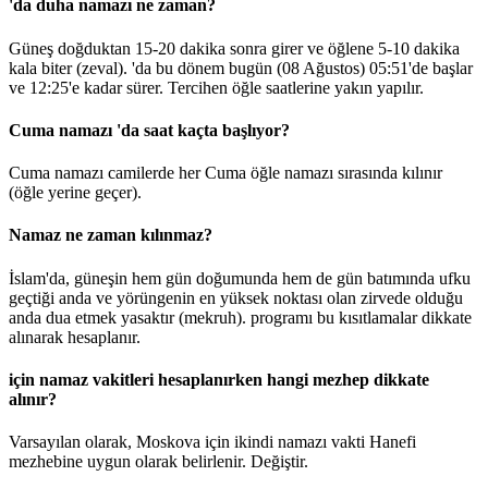
'da duha namazı ne zaman?
Güneş doğduktan 15-20 dakika sonra girer ve öğlene 5-10 dakika
kala biter (zeval). 'da bu dönem bugün (08 Ağustos)
05:51
'de başlar
ve
12:25
'e kadar sürer. Tercihen öğle saatlerine yakın yapılır.
Cuma namazı 'da saat kaçta başlıyor?
Cuma namazı camilerde her Cuma öğle namazı sırasında kılınır
(öğle yerine geçer).
Namaz ne zaman kılınmaz?
İslam'da, güneşin hem gün doğumunda hem de gün batımında ufku
geçtiği anda ve yörüngenin en yüksek noktası olan zirvede olduğu
anda dua etmek yasaktır (mekruh). programı bu kısıtlamalar dikkate
alınarak hesaplanır.
için namaz vakitleri hesaplanırken hangi mezhep dikkate
alınır?
Varsayılan olarak, Moskova için ikindi namazı vakti Hanefi
mezhebine uygun olarak belirlenir.
Değiştir
.