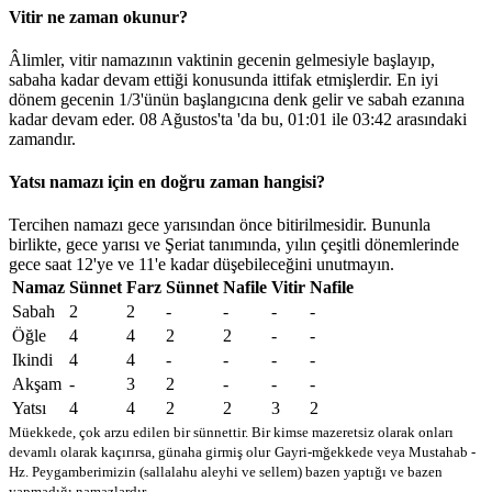
Vitir ne zaman okunur?
Âlimler, vitir namazının vaktinin gecenin gelmesiyle başlayıp,
sabaha kadar devam ettiği konusunda ittifak etmişlerdir. En iyi
dönem gecenin 1/3'ünün başlangıcına denk gelir ve sabah ezanına
kadar devam eder. 08 Ağustos'ta 'da bu,
01:01
ile
03:42
arasındaki
zamandır.
Yatsı namazı için en doğru zaman hangisi?
Tercihen namazı gece yarısından önce bitirilmesidir. Bununla
birlikte, gece yarısı ve Şeriat tanımında, yılın çeşitli dönemlerinde
gece saat 12'ye ve 11'e kadar düşebileceğini unutmayın.
Namaz
Sünnet
Farz
Sünnet
Nafile
Vitir
Nafile
Sabah
2
2
-
-
-
-
Öğle
4
4
2
2
-
-
Ikindi
4
4
-
-
-
-
Akşam
-
3
2
-
-
-
Yatsı
4
4
2
2
3
2
Müekkede, çok arzu edilen bir sünnettir. Bir kimse mazeretsiz olarak onları
devamlı olarak kaçırırsa, günaha girmiş olur
Gayri-mğekkede veya Mustahab -
Hz. Peygamberimizin (sallalahu aleyhi ve sellem) bazen yaptığı ve bazen
yapmadığı namazlardır.