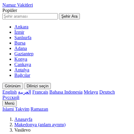
Namaz Vakitleri
Popüler
Şehir Ara
Ankara
İzmir
Şanlıurfa
Bursa
Adana
Gaziantep
Konya
Çankaya
Antalya
Bağcılar
Görünüm
Dilinizi seçin
English
العربية
Français
Bahasa Indonesia
Melayu
Deutsch
Русский
Menü
Islami Takvim
Ramazan
Anasayfa
Makedonya (anlam ayrımı)
Vasilevo