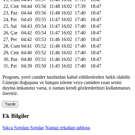
22, Cmt
04:44
05:56
11:48
16:02
17:39
18:47
23, Paz
04:44
05:56
11:48
16:02
17:40
18:47
24, Pzt
04:43
05:55
11:47
16:02
17:40
18:47
25, Sal
04:43
05:54
11:47
16:02
17:40
18:47
26, Çar
04:42
05:54
11:47
16:02
17:40
18:47
27, Per
04:42
05:53
11:46
16:02
17:40
18:47
28, Cum
04:41
05:52
11:46
16:02
17:40
18:47
29, Cmt
04:40
05:52
11:46
16:02
17:40
18:47
30, Paz
04:40
05:51
11:46
16:02
17:40
18:47
31, Pzt
04:39
05:50
11:45
16:02
17:40
18:47
Program, yerel camiler tarafından kabul edililenlerden farklı olabilir.
Güneşin doğuşunu ve batışını izleme veya camiden ezan sesini
duyma imkanınız varsa, o zaman kendi gözlemlerinizi kullanmanızı
öneririz.
Yazdir
Ek Bilgiler
Sıkça Sorulan Sorular
Namaz rekatları tablosu