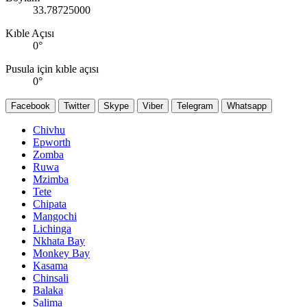
33.78725000
Kıble Açısı
0
°
Pusula için kıble açısı
0
°
Facebook
Twitter
Skype
Viber
Telegram
Whatsapp
Chivhu
Epworth
Zomba
Ruwa
Mzimba
Tete
Chipata
Mangochi
Lichinga
Nkhata Bay
Monkey Bay
Kasama
Chinsali
Balaka
Salima