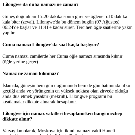
Lilongwe'da duha namazı ne zaman?
Güneş doğduktan 15-20 dakika sonra girer ve öğlene 5-10 dakika
kala biter (zeval). Lilongwe'da bu dönem bugün (07 Ağustos)
06:24
'de başlar ve
11:41
'e kadar sürer. Tercihen öğle saatlerine yakın
yapılır.
Cuma namazı Lilongwe'da saat kaçta başlıyor?
Cuma namazı camilerde her Cuma öğle namazı sırasında kılınır
(öğle yerine geçer).
Namaz ne zaman kılınmaz?
İslam'da, güneşin hem gün doğumunda hem de gün batımında ufku
geçtiği anda ve yörüngenin en yüksek noktası olan zirvede olduğu
anda dua etmek yasaktır (mekruh). Lilongwe programı bu
kısıtlamalar dikkate alınarak hesaplanır.
Lilongwe için namaz vakitleri hesaplanırken hangi mezhep
dikkate alınır?
Varsayılan olarak, Moskova için ikindi namazı vakti Hanefi