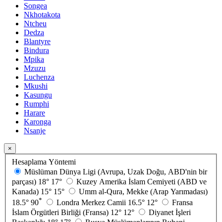
Songea
Nkhotakota
Ntcheu
Dedza
Blantyre
Bindura
Mpika
Mzuzu
Luchenza
Mkushi
Kasungu
Rumphi
Harare
Karonga
Nsanje
×
Hesaplama Yöntemi
Müslüman Dünya Ligi (Avrupa, Uzak Doğu, ABD'nin bir
parçası)
18°
17°
Kuzey Amerika İslam Cemiyeti (ABD ve
Kanada)
15°
15°
Umm al-Qura, Mekke (Arap Yarımadası)
*
18.5°
90
Londra Merkez Camii
16.5°
12°
Fransa
İslam Örgütleri Birliği (Fransa)
12°
12°
Diyanet İşleri