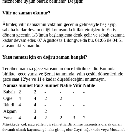
mezhebine uygun olarak belirlenir.
Değiştir
.
Vitir ne zaman okunur?
Âlimler, vitir namazının vaktinin gecenin gelmesiyle başlayıp,
sabaha kadar devam ettiği konusunda ittifak etmişlerdir. En iyi
dönem gecenin 1/3'ünün başlangıcına denk gelir ve sabah ezanına
kadar devam eder. 07 Ağustos'ta Lilongwe'da bu,
01:06
ile
04:51
arasındaki zamandır.
Yatsı namazı için en doğru zaman hangisi?
Tercihen namazı gece yarısından önce bitirilmesidir. Bununla
birlikte, gece yarısı ve Şeriat tanımında, yılın çeşitli dönemlerinde
gece saat 12'ye ve 11'e kadar düşebileceğini unutmayın.
Namaz
Sünnet
Farz
Sünnet
Nafile
Vitir
Nafile
Sabah
2
2
-
-
-
-
Öğle
4
4
2
2
-
-
Ikindi
4
4
-
-
-
-
Akşam
-
3
2
-
-
-
Yatsı
4
4
2
2
3
2
Müekkede, çok arzu edilen bir sünnettir. Bir kimse mazeretsiz olarak onları
devamlı olarak kaçırırsa, günaha girmiş olur
Gayri-mğekkede veya Mustahab -