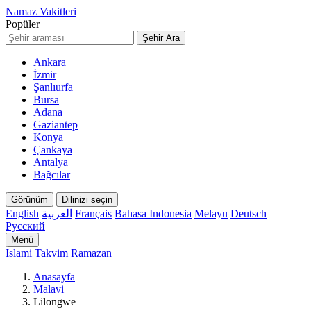
Namaz Vakitleri
Popüler
Şehir Ara
Ankara
İzmir
Şanlıurfa
Bursa
Adana
Gaziantep
Konya
Çankaya
Antalya
Bağcılar
Görünüm
Dilinizi seçin
English
العربية
Français
Bahasa Indonesia
Melayu
Deutsch
Русский
Menü
Islami Takvim
Ramazan
Anasayfa
Malavi
Lilongwe