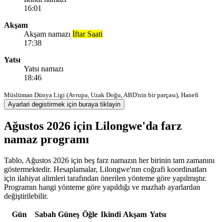
16:01
Akşam
Akşam namazı
İftar Saati
17:38
Yatsı
Yatsı namazı
18:46
Müslüman Dünya Ligi (Avrupa, Uzak Doğu, ABD'nin bir parçası), Hanefi
Ayarlari degistirmek için buraya tiklayin
Ağustos 2026 için Lilongwe'da farz
namaz programı
Tablo, Ağustos 2026 için beş farz namazın her birinin tam zamanını
göstermektedir. Hesaplamalar, Lilongwe'nın coğrafi koordinatları
için ilahiyat alimleri tarafından önerilen yönteme göre yapılmıştır.
Programın hangi yönteme göre yapıldığı ve mazhab ayarlardan
değiştirilebilir.
Gün
Sabah
Güneş
Öğle
Ikindi
Akşam
Yatsı