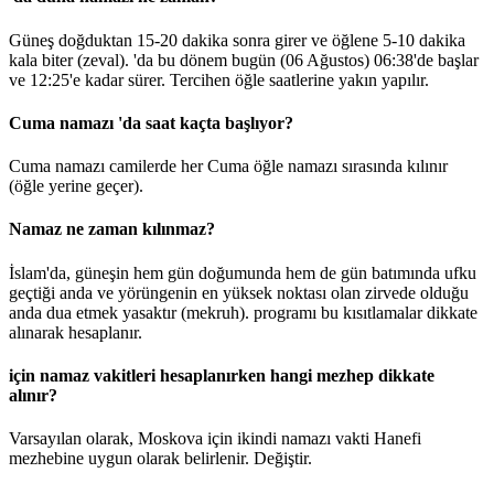
Güneş doğduktan 15-20 dakika sonra girer ve öğlene 5-10 dakika
kala biter (zeval). 'da bu dönem bugün (06 Ağustos)
06:38
'de başlar
ve
12:25
'e kadar sürer. Tercihen öğle saatlerine yakın yapılır.
Cuma namazı 'da saat kaçta başlıyor?
Cuma namazı camilerde her Cuma öğle namazı sırasında kılınır
(öğle yerine geçer).
Namaz ne zaman kılınmaz?
İslam'da, güneşin hem gün doğumunda hem de gün batımında ufku
geçtiği anda ve yörüngenin en yüksek noktası olan zirvede olduğu
anda dua etmek yasaktır (mekruh). programı bu kısıtlamalar dikkate
alınarak hesaplanır.
için namaz vakitleri hesaplanırken hangi mezhep dikkate
alınır?
Varsayılan olarak, Moskova için ikindi namazı vakti Hanefi
mezhebine uygun olarak belirlenir.
Değiştir
.