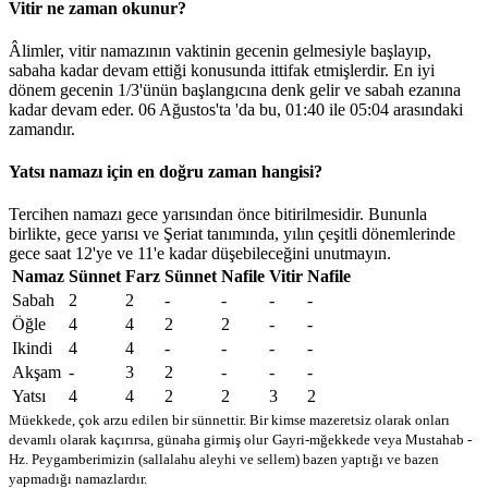
Vitir ne zaman okunur?
Âlimler, vitir namazının vaktinin gecenin gelmesiyle başlayıp,
sabaha kadar devam ettiği konusunda ittifak etmişlerdir. En iyi
dönem gecenin 1/3'ünün başlangıcına denk gelir ve sabah ezanına
kadar devam eder. 06 Ağustos'ta 'da bu,
01:40
ile
05:04
arasındaki
zamandır.
Yatsı namazı için en doğru zaman hangisi?
Tercihen namazı gece yarısından önce bitirilmesidir. Bununla
birlikte, gece yarısı ve Şeriat tanımında, yılın çeşitli dönemlerinde
gece saat 12'ye ve 11'e kadar düşebileceğini unutmayın.
Namaz
Sünnet
Farz
Sünnet
Nafile
Vitir
Nafile
Sabah
2
2
-
-
-
-
Öğle
4
4
2
2
-
-
Ikindi
4
4
-
-
-
-
Akşam
-
3
2
-
-
-
Yatsı
4
4
2
2
3
2
Müekkede, çok arzu edilen bir sünnettir. Bir kimse mazeretsiz olarak onları
devamlı olarak kaçırırsa, günaha girmiş olur
Gayri-mğekkede veya Mustahab -
Hz. Peygamberimizin (sallalahu aleyhi ve sellem) bazen yaptığı ve bazen
yapmadığı namazlardır.