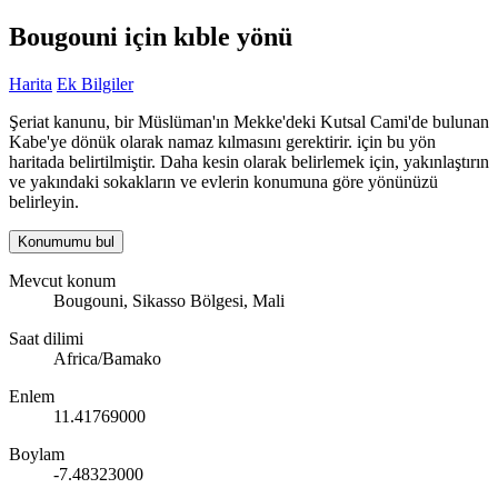
Bougouni için kıble yönü
Harita
Ek Bilgiler
Şeriat kanunu, bir Müslüman'ın Mekke'deki Kutsal Cami'de bulunan
Kabe'ye dönük olarak namaz kılmasını gerektirir. için bu yön
haritada belirtilmiştir. Daha kesin olarak belirlemek için, yakınlaştırın
ve yakındaki sokakların ve evlerin konumuna göre yönünüzü
belirleyin.
Konumumu bul
Mevcut konum
Bougouni, Sikasso Bölgesi, Mali
Saat dilimi
Africa/Bamako
Enlem
11.41769000
Boylam
-7.48323000