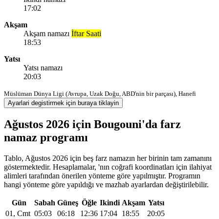
17:02
Akşam
Akşam namazı
İftar Saati
18:53
Yatsı
Yatsı namazı
20:03
Müslüman Dünya Ligi (Avrupa, Uzak Doğu, ABD'nin bir parçası), Hanefi
Ayarlari degistirmek için buraya tiklayin
Ağustos 2026 için Bougouni'da farz
namaz programı
Tablo, Ağustos 2026 için beş farz namazın her birinin tam zamanını
göstermektedir. Hesaplamalar, 'nın coğrafi koordinatları için ilahiyat
alimleri tarafından önerilen yönteme göre yapılmıştır. Programın
hangi yönteme göre yapıldığı ve mazhab ayarlardan değiştirilebilir.
Gün
Sabah
Güneş
Öğle
Ikindi
Akşam
Yatsı
01, Cmt
05:03
06:18
12:36
17:04
18:55
20:05