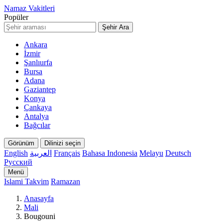
Namaz Vakitleri
Popüler
Şehir Ara
Ankara
İzmir
Şanlıurfa
Bursa
Adana
Gaziantep
Konya
Çankaya
Antalya
Bağcılar
Görünüm
Dilinizi seçin
English
العربية
Français
Bahasa Indonesia
Melayu
Deutsch
Русский
Menü
Islami Takvim
Ramazan
Anasayfa
Mali
Bougouni