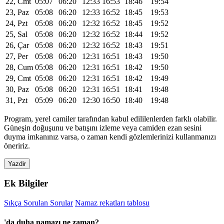
22, Cmt
05:07
06:20
12:33
16:53
18:46
19:54
23, Paz
05:08
06:20
12:33
16:52
18:45
19:53
24, Pzt
05:08
06:20
12:32
16:52
18:45
19:52
25, Sal
05:08
06:20
12:32
16:52
18:44
19:52
26, Çar
05:08
06:20
12:32
16:52
18:43
19:51
27, Per
05:08
06:20
12:31
16:51
18:43
19:50
28, Cum
05:08
06:20
12:31
16:51
18:42
19:50
29, Cmt
05:08
06:20
12:31
16:51
18:42
19:49
30, Paz
05:08
06:20
12:31
16:51
18:41
19:48
31, Pzt
05:09
06:20
12:30
16:50
18:40
19:48
Program, yerel camiler tarafından kabul edililenlerden farklı olabilir.
Güneşin doğuşunu ve batışını izleme veya camiden ezan sesini
duyma imkanınız varsa, o zaman kendi gözlemlerinizi kullanmanızı
öneririz.
Yazdir
Ek Bilgiler
Sıkça Sorulan Sorular
Namaz rekatları tablosu
'da duha namazı ne zaman?