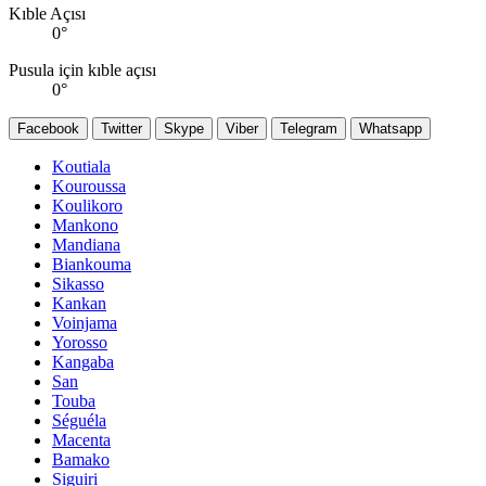
Kıble Açısı
0
°
Pusula için kıble açısı
0
°
Facebook
Twitter
Skype
Viber
Telegram
Whatsapp
Koutiala
Kouroussa
Koulikoro
Mankono
Mandiana
Biankouma
Sikasso
Kankan
Voinjama
Yorosso
Kangaba
San
Touba
Séguéla
Macenta
Bamako
Siguiri