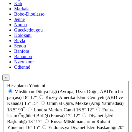
Kati
Markala
Bobo-Dioulasso
Jenne
Nouna
Gueckedougou
Kolokani
Beyla
Segou
Banfora
Banamba
Nzerekore
Odienné
×
Hesaplama Yöntemi
Müslüman Dünya Ligi (Avrupa, Uzak Doğu, ABD'nin bir
parçası)
18°
17°
Kuzey Amerika İslam Cemiyeti (ABD ve
Kanada)
15°
15°
Umm al-Qura, Mekke (Arap Yarımadası)
*
18.5°
90
Londra Merkez Camii
16.5°
12°
Fransa
İslam Örgütleri Birliği (Fransa)
12°
12°
Diyanet İşleri
Başkanlığı
18°
17°
Rusya Müslümanlarının Ruhani
Yönetimi
16°
15°
Endonezya Diyanet İşleri Başkanlığı
20°