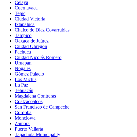
Celaya
Cuernavaca
Tepic
Ciudad Victoria
Ixtapaluca
Chalco de Díaz Covarrubias
Tampico
Oaxaca de Juárez
Ciudad Obregon
Pachuca
Ciudad Nicolás Romero
Uruapan
Nogales
Gómez Palacio
Los Mıchis
La Paz
Tehuacán
Magdalena Contreras
Coatzacoalcos
San Francisco de Campeche
Cordoba
Monclowa
Zamora
Puerto Vallarta
Tapachula Municipality