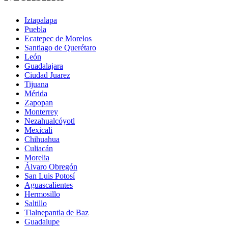
Iztapalapa
Puebla
Ecatepec de Morelos
Santiago de Querétaro
León
Guadalajara
Ciudad Juarez
Tijuana
Mérida
Zapopan
Monterrey
Nezahualcóyotl
Mexicali
Chihuahua
Culiacán
Morelia
Álvaro Obregón
San Luis Potosí
Aguascalientes
Hermosillo
Saltillo
Tlalnepantla de Baz
Guadalupe