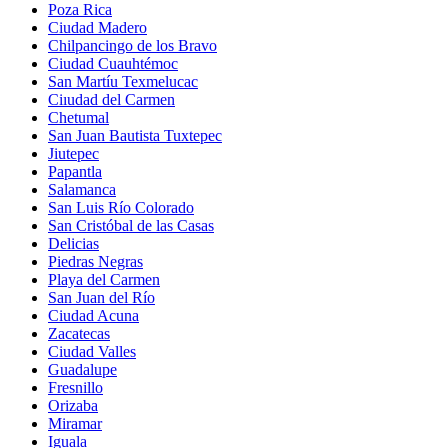
Poza Rica
Ciudad Madero
Chilpancingo de los Bravo
Ciudad Cuauhtémoc
San Martíu Texmelucac
Ciıudad del Carmen
Chetumal
San Juan Bautista Tuxtepec
Jiutepec
Papantla
Salamanca
San Luis Río Colorado
San Cristóbal de las Casas
Delicias
Piedras Negras
Playa del Carmen
San Juan del Río
Ciudad Acuna
Zacatecas
Ciudad Valles
Guadalupe
Fresnillo
Orizaba
Miramar
Iguala