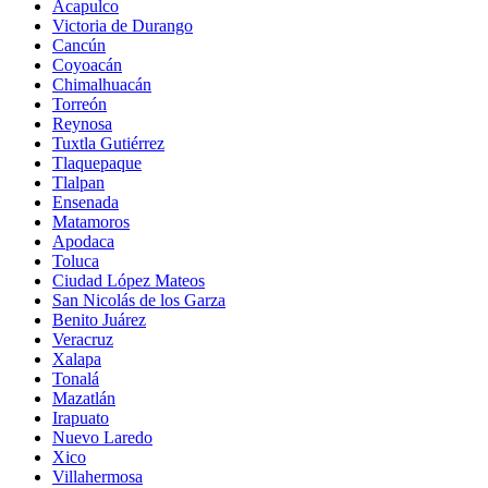
Acapulco
Victoria de Durango
Cancún
Coyoacán
Chimalhuacán
Torreón
Reynosa
Tuxtla Gutiérrez
Tlaquepaque
Tlalpan
Ensenada
Matamoros
Apodaca
Toluca
Ciudad López Mateos
San Nicolás de los Garza
Benito Juárez
Veracruz
Xalapa
Tonalá
Mazatlán
Irapuato
Nuevo Laredo
Xico
Villahermosa