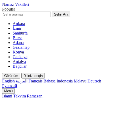
Namaz Vakitleri
Popüler
Şehir Ara
Ankara
İzmir
Şanlıurfa
Bursa
Adana
Gaziantep
Konya
Çankaya
Antalya
Bağcılar
Görünüm
Dilinizi seçin
English
العربية
Français
Bahasa Indonesia
Melayu
Deutsch
Русский
Menü
Islami Takvim
Ramazan