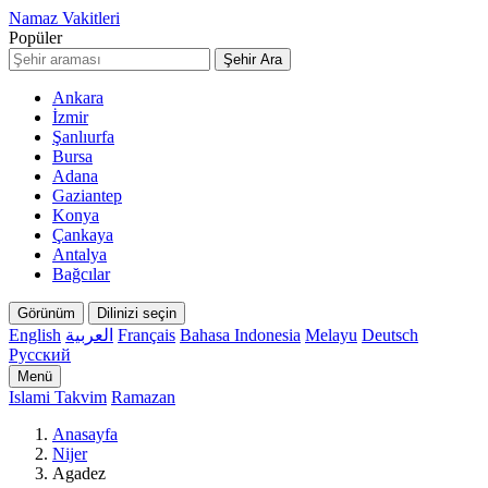
Namaz Vakitleri
Popüler
Şehir Ara
Ankara
İzmir
Şanlıurfa
Bursa
Adana
Gaziantep
Konya
Çankaya
Antalya
Bağcılar
Görünüm
Dilinizi seçin
English
العربية
Français
Bahasa Indonesia
Melayu
Deutsch
Русский
Menü
Islami Takvim
Ramazan
Anasayfa
Nijer
Agadez