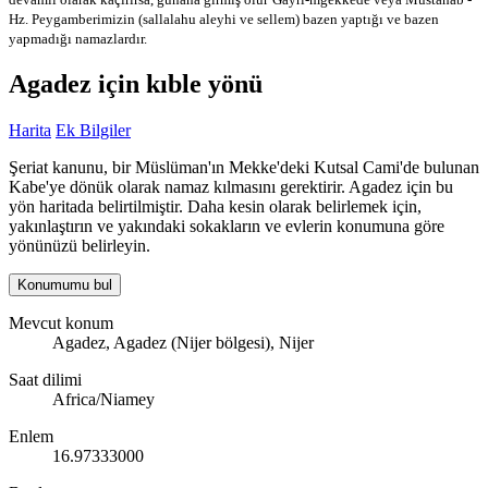
Hz. Peygamberimizin (sallalahu aleyhi ve sellem) bazen yaptığı ve bazen
yapmadığı namazlardır.
Agadez için kıble yönü
Harita
Ek Bilgiler
Şeriat kanunu, bir Müslüman'ın Mekke'deki Kutsal Cami'de bulunan
Kabe'ye dönük olarak namaz kılmasını gerektirir. Agadez için bu
yön haritada belirtilmiştir. Daha kesin olarak belirlemek için,
yakınlaştırın ve yakındaki sokakların ve evlerin konumuna göre
yönünüzü belirleyin.
Konumumu bul
Mevcut konum
Agadez, Agadez (Nijer bölgesi), Nijer
Saat dilimi
Africa/Niamey
Enlem
16.97333000