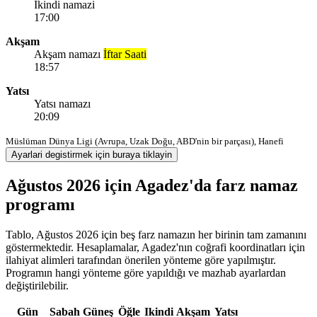
Ikindi namazi
17:00
Akşam
Akşam namazı
İftar Saati
18:57
Yatsı
Yatsı namazı
20:09
Müslüman Dünya Ligi (Avrupa, Uzak Doğu, ABD'nin bir parçası), Hanefi
Ayarlari degistirmek için buraya tiklayin
Ağustos 2026 için Agadez'da farz namaz
programı
Tablo, Ağustos 2026 için beş farz namazın her birinin tam zamanını
göstermektedir. Hesaplamalar, Agadez'nın coğrafi koordinatları için
ilahiyat alimleri tarafından önerilen yönteme göre yapılmıştır.
Programın hangi yönteme göre yapıldığı ve mazhab ayarlardan
değiştirilebilir.
Gün
Sabah
Güneş
Öğle
Ikindi
Akşam
Yatsı