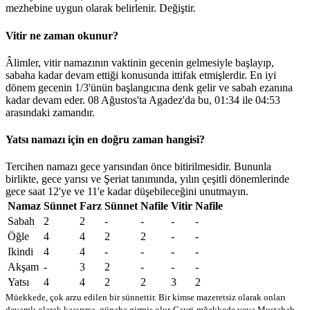
mezhebine uygun olarak belirlenir.
Değiştir
.
Vitir ne zaman okunur?
Âlimler, vitir namazının vaktinin gecenin gelmesiyle başlayıp,
sabaha kadar devam ettiği konusunda ittifak etmişlerdir. En iyi
dönem gecenin 1/3'ünün başlangıcına denk gelir ve sabah ezanına
kadar devam eder. 08 Ağustos'ta Agadez'da bu,
01:34
ile
04:53
arasındaki zamandır.
Yatsı namazı için en doğru zaman hangisi?
Tercihen namazı gece yarısından önce bitirilmesidir. Bununla
birlikte, gece yarısı ve Şeriat tanımında, yılın çeşitli dönemlerinde
gece saat 12'ye ve 11'e kadar düşebileceğini unutmayın.
Namaz
Sünnet
Farz
Sünnet
Nafile
Vitir
Nafile
Sabah
2
2
-
-
-
-
Öğle
4
4
2
2
-
-
Ikindi
4
4
-
-
-
-
Akşam
-
3
2
-
-
-
Yatsı
4
4
2
2
3
2
Müekkede, çok arzu edilen bir sünnettir. Bir kimse mazeretsiz olarak onları
devamlı olarak kaçırırsa, günaha girmiş olur
Gayri-mğekkede veya Mustahab -