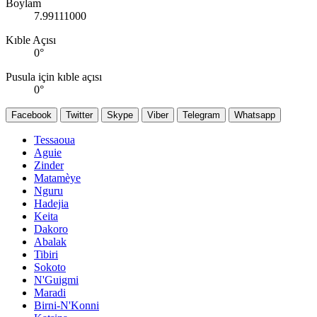
Boylam
7.99111000
Kıble Açısı
0
°
Pusula için kıble açısı
0
°
Facebook
Twitter
Skype
Viber
Telegram
Whatsapp
Tessaoua
Aguie
Zinder
Matamèye
Nguru
Hadejia
Keita
Dakoro
Abalak
Tibiri
Sokoto
N'Guigmi
Maradi
Birni-N'Konni