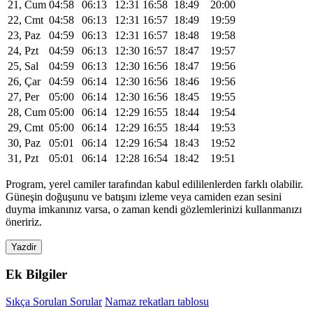
21, Cum
04:58
06:13
12:31
16:58
18:49
20:00
22, Cmt
04:58
06:13
12:31
16:57
18:49
19:59
23, Paz
04:59
06:13
12:31
16:57
18:48
19:58
24, Pzt
04:59
06:13
12:30
16:57
18:47
19:57
25, Sal
04:59
06:13
12:30
16:56
18:47
19:56
26, Çar
04:59
06:14
12:30
16:56
18:46
19:56
27, Per
05:00
06:14
12:30
16:56
18:45
19:55
28, Cum
05:00
06:14
12:29
16:55
18:44
19:54
29, Cmt
05:00
06:14
12:29
16:55
18:44
19:53
30, Paz
05:01
06:14
12:29
16:54
18:43
19:52
31, Pzt
05:01
06:14
12:28
16:54
18:42
19:51
Program, yerel camiler tarafından kabul edililenlerden farklı olabilir.
Güneşin doğuşunu ve batışını izleme veya camiden ezan sesini
duyma imkanınız varsa, o zaman kendi gözlemlerinizi kullanmanızı
öneririz.
Yazdir
Ek Bilgiler
Sıkça Sorulan Sorular
Namaz rekatları tablosu