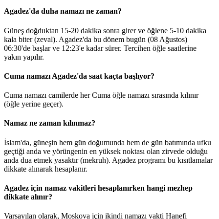
Agadez'da duha namazı ne zaman?
Güneş doğduktan 15-20 dakika sonra girer ve öğlene 5-10 dakika
kala biter (zeval). Agadez'da bu dönem bugün (08 Ağustos)
06:30
'de başlar ve
12:23
'e kadar sürer. Tercihen öğle saatlerine
yakın yapılır.
Cuma namazı Agadez'da saat kaçta başlıyor?
Cuma namazı camilerde her Cuma öğle namazı sırasında kılınır
(öğle yerine geçer).
Namaz ne zaman kılınmaz?
İslam'da, güneşin hem gün doğumunda hem de gün batımında ufku
geçtiği anda ve yörüngenin en yüksek noktası olan zirvede olduğu
anda dua etmek yasaktır (mekruh). Agadez programı bu kısıtlamalar
dikkate alınarak hesaplanır.
Agadez için namaz vakitleri hesaplanırken hangi mezhep
dikkate alınır?
Varsayılan olarak, Moskova için ikindi namazı vakti Hanefi