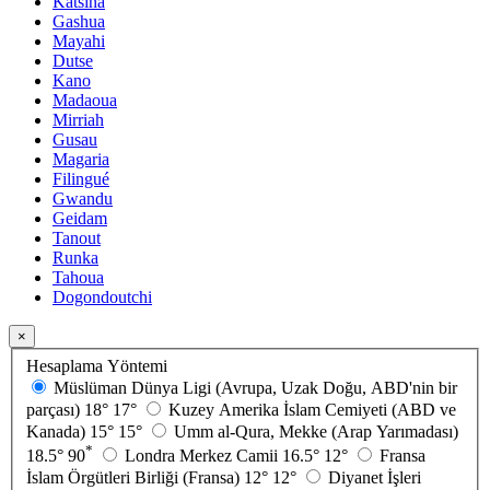
Katsina
Gashua
Mayahi
Dutse
Kano
Madaoua
Mirriah
Gusau
Magaria
Filingué
Gwandu
Geidam
Tanout
Runka
Tahoua
Dogondoutchi
×
Hesaplama Yöntemi
Müslüman Dünya Ligi (Avrupa, Uzak Doğu, ABD'nin bir
parçası)
18°
17°
Kuzey Amerika İslam Cemiyeti (ABD ve
Kanada)
15°
15°
Umm al-Qura, Mekke (Arap Yarımadası)
*
18.5°
90
Londra Merkez Camii
16.5°
12°
Fransa
İslam Örgütleri Birliği (Fransa)
12°
12°
Diyanet İşleri