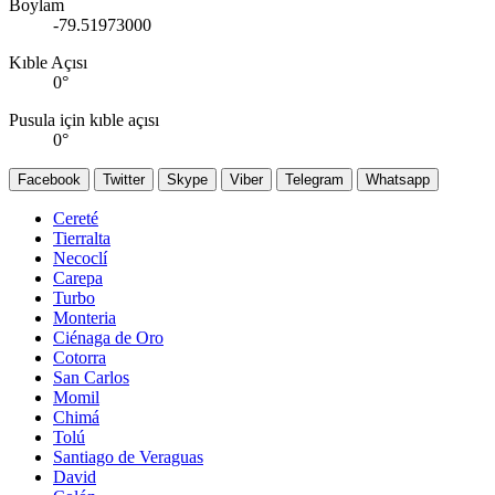
Boylam
-79.51973000
Kıble Açısı
0
°
Pusula için kıble açısı
0
°
Facebook
Twitter
Skype
Viber
Telegram
Whatsapp
Cereté
Tierralta
Necoclí
Carepa
Turbo
Monteria
Ciénaga de Oro
Cotorra
San Carlos
Momil
Chimá
Tolú
Santiago de Veraguas
David