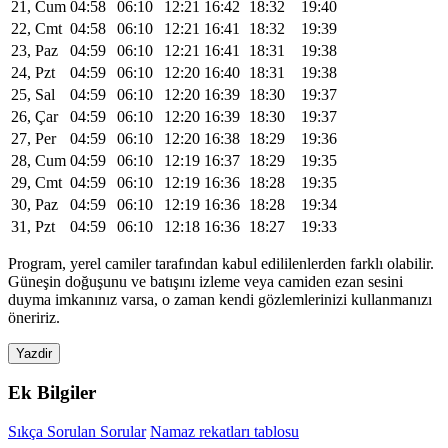
21, Cum
04:58
06:10
12:21
16:42
18:32
19:40
22, Cmt
04:58
06:10
12:21
16:41
18:32
19:39
23, Paz
04:59
06:10
12:21
16:41
18:31
19:38
24, Pzt
04:59
06:10
12:20
16:40
18:31
19:38
25, Sal
04:59
06:10
12:20
16:39
18:30
19:37
26, Çar
04:59
06:10
12:20
16:39
18:30
19:37
27, Per
04:59
06:10
12:20
16:38
18:29
19:36
28, Cum
04:59
06:10
12:19
16:37
18:29
19:35
29, Cmt
04:59
06:10
12:19
16:36
18:28
19:35
30, Paz
04:59
06:10
12:19
16:36
18:28
19:34
31, Pzt
04:59
06:10
12:18
16:36
18:27
19:33
Program, yerel camiler tarafından kabul edililenlerden farklı olabilir.
Güneşin doğuşunu ve batışını izleme veya camiden ezan sesini
duyma imkanınız varsa, o zaman kendi gözlemlerinizi kullanmanızı
öneririz.
Yazdir
Ek Bilgiler
Sıkça Sorulan Sorular
Namaz rekatları tablosu