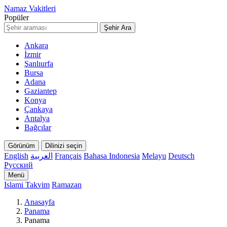
Namaz Vakitleri
Popüler
Şehir Ara
Ankara
İzmir
Şanlıurfa
Bursa
Adana
Gaziantep
Konya
Çankaya
Antalya
Bağcılar
Görünüm
Dilinizi seçin
English
العربية
Français
Bahasa Indonesia
Melayu
Deutsch
Русский
Menü
Islami Takvim
Ramazan
Anasayfa
Panama
Panama