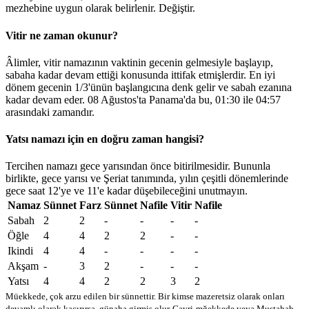
mezhebine uygun olarak belirlenir.
Değiştir
.
Vitir ne zaman okunur?
Âlimler, vitir namazının vaktinin gecenin gelmesiyle başlayıp,
sabaha kadar devam ettiği konusunda ittifak etmişlerdir. En iyi
dönem gecenin 1/3'ünün başlangıcına denk gelir ve sabah ezanına
kadar devam eder. 08 Ağustos'ta Panama'da bu,
01:30
ile
04:57
arasındaki zamandır.
Yatsı namazı için en doğru zaman hangisi?
Tercihen namazı gece yarısından önce bitirilmesidir. Bununla
birlikte, gece yarısı ve Şeriat tanımında, yılın çeşitli dönemlerinde
gece saat 12'ye ve 11'e kadar düşebileceğini unutmayın.
Namaz
Sünnet
Farz
Sünnet
Nafile
Vitir
Nafile
Sabah
2
2
-
-
-
-
Öğle
4
4
2
2
-
-
Ikindi
4
4
-
-
-
-
Akşam
-
3
2
-
-
-
Yatsı
4
4
2
2
3
2
Müekkede, çok arzu edilen bir sünnettir. Bir kimse mazeretsiz olarak onları
devamlı olarak kaçırırsa, günaha girmiş olur
Gayri-mğekkede veya Mustahab -