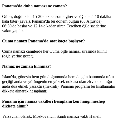
Panama'da duha namazı ne zaman?
Güneş doğduktan 15-20 dakika sonra girer ve öğlene 5-10 dakika
kala biter (zeval). Panama'da bu dönem bugün (08 Ağustos)
06:30
'de başlar ve
12:14
'e kadar sürer. Tercihen öğle saatlerine
yakın yapılır.
Cuma namazı Panama'da saat kaçta başlıyor?
Cuma namazı camilerde her Cuma öğle namazı sırasında kılınır
(öğle yerine geçer).
Namaz ne zaman kılınmaz?
İslam'da, güneşin hem gün doğumunda hem de gün batımında ufku
geçtiği anda ve yörüngenin en yüksek noktası olan zirvede olduğu
anda dua etmek yasaktır (mekruh). Panama programı bu kısıtlamalar
dikkate alınarak hesaplanır.
Panama için namaz vakitleri hesaplanırken hangi mezhep
dikkate alınır?
Varsayılan olarak, Moskova için ikindi namazı vakti Hanefi