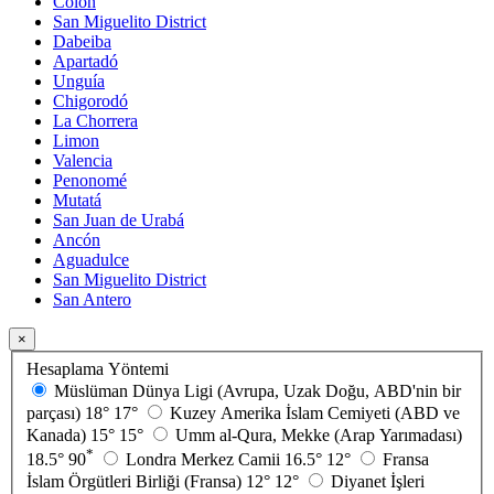
Colón
San Miguelito District
Dabeiba
Apartadó
Unguía
Chigorodó
La Chorrera
Limon
Valencia
Penonomé
Mutatá
San Juan de Urabá
Ancón
Aguadulce
San Miguelito District
San Antero
×
Hesaplama Yöntemi
Müslüman Dünya Ligi (Avrupa, Uzak Doğu, ABD'nin bir
parçası)
18°
17°
Kuzey Amerika İslam Cemiyeti (ABD ve
Kanada)
15°
15°
Umm al-Qura, Mekke (Arap Yarımadası)
*
18.5°
90
Londra Merkez Camii
16.5°
12°
Fransa
İslam Örgütleri Birliği (Fransa)
12°
12°
Diyanet İşleri