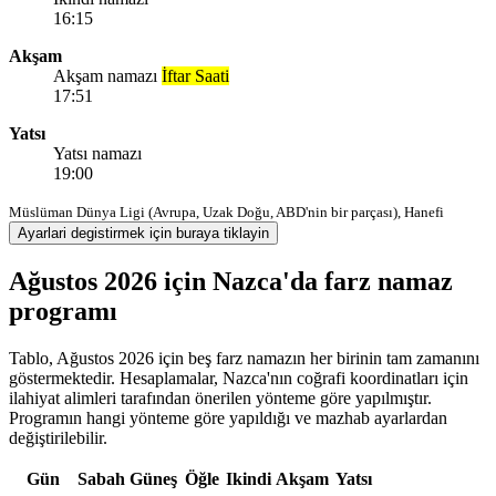
16:15
Akşam
Akşam namazı
İftar Saati
17:51
Yatsı
Yatsı namazı
19:00
Müslüman Dünya Ligi (Avrupa, Uzak Doğu, ABD'nin bir parçası), Hanefi
Ayarlari degistirmek için buraya tiklayin
Ağustos 2026 için Nazca'da farz namaz
programı
Tablo, Ağustos 2026 için beş farz namazın her birinin tam zamanını
göstermektedir. Hesaplamalar, Nazca'nın coğrafi koordinatları için
ilahiyat alimleri tarafından önerilen yönteme göre yapılmıştır.
Programın hangi yönteme göre yapıldığı ve mazhab ayarlardan
değiştirilebilir.
Gün
Sabah
Güneş
Öğle
Ikindi
Akşam
Yatsı