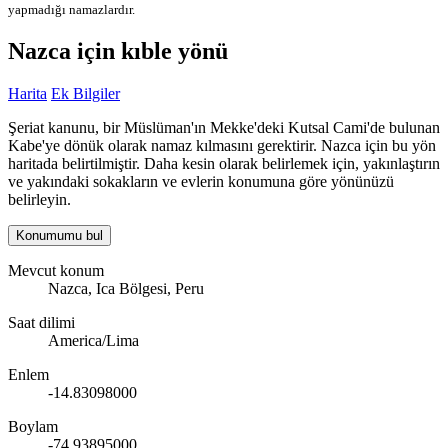
yapmadığı namazlardır.
Nazca için kıble yönü
Harita
Ek Bilgiler
Şeriat kanunu, bir Müslüman'ın Mekke'deki Kutsal Cami'de bulunan
Kabe'ye dönük olarak namaz kılmasını gerektirir. Nazca için bu yön
haritada belirtilmiştir. Daha kesin olarak belirlemek için, yakınlaştırın
ve yakındaki sokakların ve evlerin konumuna göre yönünüzü
belirleyin.
Konumumu bul
Mevcut konum
Nazca, Ica Bölgesi, Peru
Saat dilimi
America/Lima
Enlem
-14.83098000
Boylam
-74.93895000