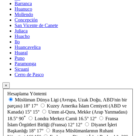
Barranca
Huanuco
Mollendo
Concepción
San Vicente de Canete
Juliaca
Huacho
Ilo
Huancavelica
Huaral
Puno
Paramonga
Sicuani
Cerro de Pasco
×
Hesaplama Yöntemi
Müslüman Dünya Ligi (Avrupa, Uzak Doğu, ABD'nin bir
parçası)
18°
17°
Kuzey Amerika İslam Cemiyeti (ABD ve
Kanada)
15°
15°
Umm al-Qura, Mekke (Arap Yarımadası)
*
18.5°
90
Londra Merkez Camii
16.5°
12°
Fransa
İslam Örgütleri Birliği (Fransa)
12°
12°
Diyanet İşleri
Başkanlığı
18°
17°
Rusya Müslümanlarının Ruhani