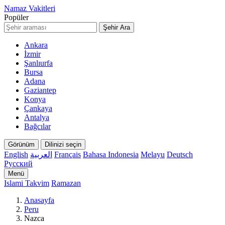
Namaz Vakitleri
Popüler
Şehir Ara
Ankara
İzmir
Şanlıurfa
Bursa
Adana
Gaziantep
Konya
Çankaya
Antalya
Bağcılar
Görünüm
Dilinizi seçin
English
العربية
Français
Bahasa Indonesia
Melayu
Deutsch
Русский
Menü
Islami Takvim
Ramazan
Anasayfa
Peru
Nazca