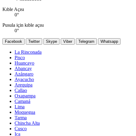
Kıble Açısı
0
°
Pusula için kıble açısı
0
°
Facebook
Twitter
Skype
Viber
Telegram
Whatsapp
La Rinconada
Pisco
Huancayo
Abancay
Azángaro
Ayacucho
Arequipa
Callao
Oxapampa
Camaná
Lima
Moquegua
Tarma
Chincha Alta
Cusco
Ica