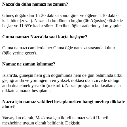
Nazca'da duha namazı ne zaman?
Güneş doğduktan 15-20 dakika sonra girer ve öğlene 5-10 dakika
kala biter (zeval). Nazca'da bu dönem bugün (06 Ağustos)
06:40
'de
başlar ve
11:55
'e kadar sürer. Tercihen öğle saatlerine yakın yapılır.
Cuma namazı Nazca'da saat kaçta başlıyor?
Cuma namazı camilerde her Cuma öğle namazı sırasında kılınır
(öğle yerine geçer).
Namaz ne zaman kılınmaz?
İslam'da, güneşin hem gün doğumunda hem de gün batımında ufku
geçtiği anda ve yörüngenin en yüksek noktası olan zirvede olduğu
anda dua etmek yasaktır (mekruh). Nazca programı bu kısıtlamalar
dikkate alınarak hesaplanır.
Nazca için namaz vakitleri hesaplanırken hangi mezhep dikkate
alınır?
Varsayılan olarak, Moskova için ikindi namazı vakti Hanefi
mezhebine uygun olarak belirlenir.
Değiştir
.