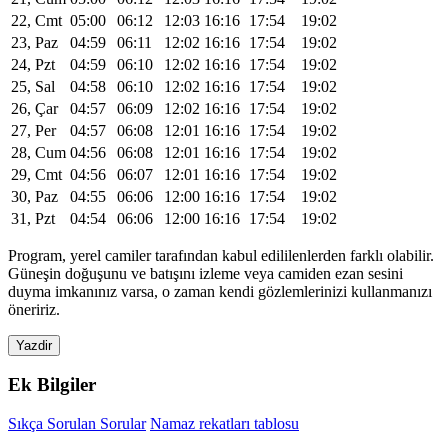
22, Cmt
05:00
06:12
12:03
16:16
17:54
19:02
23, Paz
04:59
06:11
12:02
16:16
17:54
19:02
24, Pzt
04:59
06:10
12:02
16:16
17:54
19:02
25, Sal
04:58
06:10
12:02
16:16
17:54
19:02
26, Çar
04:57
06:09
12:02
16:16
17:54
19:02
27, Per
04:57
06:08
12:01
16:16
17:54
19:02
28, Cum
04:56
06:08
12:01
16:16
17:54
19:02
29, Cmt
04:56
06:07
12:01
16:16
17:54
19:02
30, Paz
04:55
06:06
12:00
16:16
17:54
19:02
31, Pzt
04:54
06:06
12:00
16:16
17:54
19:02
Program, yerel camiler tarafından kabul edililenlerden farklı olabilir.
Güneşin doğuşunu ve batışını izleme veya camiden ezan sesini
duyma imkanınız varsa, o zaman kendi gözlemlerinizi kullanmanızı
öneririz.
Yazdir
Ek Bilgiler
Sıkça Sorulan Sorular
Namaz rekatları tablosu