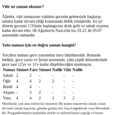
Vitir ne zaman okunur?
Âlimler, vitir namazının vaktinin gecenin gelmesiyle başlayıp,
sabaha kadar devam ettiği konusunda ittifak etmişlerdir. En iyi
dönem gecenin 1/3'ünün başlangıcına denk gelir ve sabah ezanına
kadar devam eder. 06 Ağustos'ta Nazca'da bu,
01:21
ile
05:07
arasındaki zamandır.
Yatsı namazı için en doğru zaman hangisi?
Tercihen namazı gece yarısından önce bitirilmesidir. Bununla
birlikte, gece yarısı ve Şeriat tanımında, yılın çeşitli dönemlerinde
gece saat 12'ye ve 11'e kadar düşebileceğini unutmayın.
Namaz
Sünnet
Farz
Sünnet
Nafile
Vitir
Nafile
Sabah
2
2
-
-
-
-
Öğle
4
4
2
2
-
-
Ikindi
4
4
-
-
-
-
Akşam
-
3
2
-
-
-
Yatsı
4
4
2
2
3
2
Müekkede, çok arzu edilen bir sünnettir. Bir kimse mazeretsiz olarak onları
devamlı olarak kaçırırsa, günaha girmiş olur
Gayri-mğekkede veya Mustahab -
Hz. Peygamberimizin (sallalahu aleyhi ve sellem) bazen yaptığı ve bazen