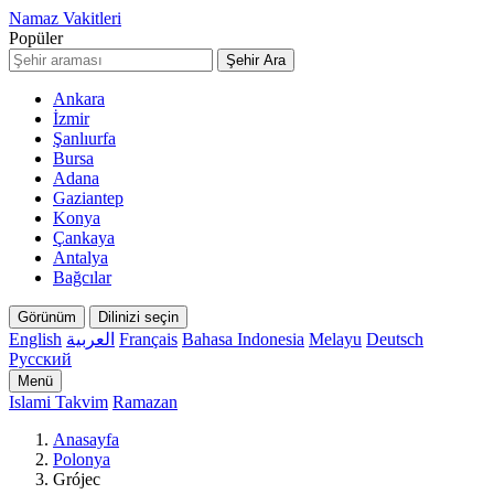
Namaz Vakitleri
Popüler
Şehir Ara
Ankara
İzmir
Şanlıurfa
Bursa
Adana
Gaziantep
Konya
Çankaya
Antalya
Bağcılar
Görünüm
Dilinizi seçin
English
العربية
Français
Bahasa Indonesia
Melayu
Deutsch
Русский
Menü
Islami Takvim
Ramazan
Anasayfa
Polonya
Grójec