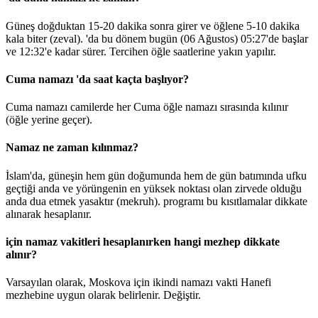
Güneş doğduktan 15-20 dakika sonra girer ve öğlene 5-10 dakika
kala biter (zeval). 'da bu dönem bugün (06 Ağustos)
05:27
'de başlar
ve
12:32
'e kadar sürer. Tercihen öğle saatlerine yakın yapılır.
Cuma namazı 'da saat kaçta başlıyor?
Cuma namazı camilerde her Cuma öğle namazı sırasında kılınır
(öğle yerine geçer).
Namaz ne zaman kılınmaz?
İslam'da, güneşin hem gün doğumunda hem de gün batımında ufku
geçtiği anda ve yörüngenin en yüksek noktası olan zirvede olduğu
anda dua etmek yasaktır (mekruh). programı bu kısıtlamalar dikkate
alınarak hesaplanır.
için namaz vakitleri hesaplanırken hangi mezhep dikkate
alınır?
Varsayılan olarak, Moskova için ikindi namazı vakti Hanefi
mezhebine uygun olarak belirlenir.
Değiştir
.