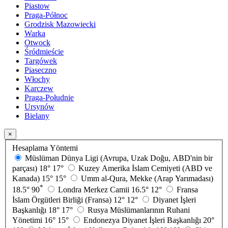
Piastow
Praga-Północ
Grodzisk Mazowiecki
Warka
Otwock
Śródmieście
Targówek
Piaseczno
Włochy
Karczew
Praga-Południe
Ursynów
Bielany
×
Hesaplama Yöntemi
Müslüman Dünya Ligi (Avrupa, Uzak Doğu, ABD'nin bir
parçası)
18°
17°
Kuzey Amerika İslam Cemiyeti (ABD ve
Kanada)
15°
15°
Umm al-Qura, Mekke (Arap Yarımadası)
*
18.5°
90
Londra Merkez Camii
16.5°
12°
Fransa
İslam Örgütleri Birliği (Fransa)
12°
12°
Diyanet İşleri
Başkanlığı
18°
17°
Rusya Müslümanlarının Ruhani
Yönetimi
16°
15°
Endonezya Diyanet İşleri Başkanlığı
20°