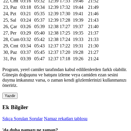
22, Cmt
03:16
05:32
12:39
17:33
19:46
21:52
23, Paz
03:18
05:34
12:39
17:32
19:44
21:49
24, Pzt
03:21
05:35
12:39
17:30
19:41
21:46
25, Sal
03:24
05:37
12:39
17:28
19:39
21:43
26, Çar
03:26
05:39
12:38
17:27
19:37
21:40
27, Per
03:29
05:40
12:38
17:25
19:35
21:37
28, Cum
03:32
05:42
12:38
17:24
19:33
21:33
29, Cmt
03:34
05:43
12:37
17:22
19:31
21:30
30, Paz
03:37
05:45
12:37
17:20
19:28
21:27
31, Pzt
03:39
05:47
12:37
17:18
19:26
21:24
Program, yerel camiler tarafından kabul edililenlerden farklı olabilir.
Güneşin doğuşunu ve batışını izleme veya camiden ezan sesini
duyma imkanınız varsa, o zaman kendi gözlemlerinizi kullanmanızı
öneririz.
Yazdir
Ek Bilgiler
Sıkça Sorulan Sorular
Namaz rekatları tablosu
'da duha namazı ne zaman?