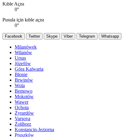
Kıble Açısı
0
°
Pusula için kıble açısı
0
°
Facebook
Twitter
Skype
Viber
Telegram
Whatsapp
Milanówek
Wilanów
Ursus
Józefów
Góra Kalwaria
Błonie
Brwinów
Wola
Bemowo
Mokotów
Wawer
Ochota
Żyrardów
Varşova
Żoliborz
Konstancin-Jeziorna
Pruszków