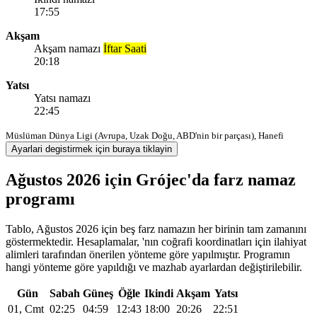
17:55
Akşam
Akşam namazı
İftar Saati
20:18
Yatsı
Yatsı namazı
22:45
Müslüman Dünya Ligi (Avrupa, Uzak Doğu, ABD'nin bir parçası), Hanefi
Ayarlari degistirmek için buraya tiklayin
Ağustos 2026 için Grójec'da farz namaz
programı
Tablo, Ağustos 2026 için beş farz namazın her birinin tam zamanını
göstermektedir. Hesaplamalar, 'nın coğrafi koordinatları için ilahiyat
alimleri tarafından önerilen yönteme göre yapılmıştır. Programın
hangi yönteme göre yapıldığı ve mazhab ayarlardan değiştirilebilir.
Gün
Sabah
Güneş
Öğle
Ikindi
Akşam
Yatsı
01, Cmt
02:25
04:59
12:43
18:00
20:26
22:51