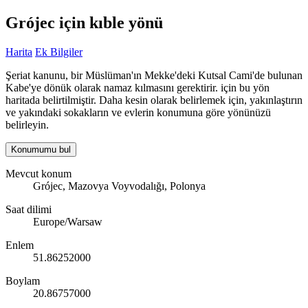
Grójec için kıble yönü
Harita
Ek Bilgiler
Şeriat kanunu, bir Müslüman'ın Mekke'deki Kutsal Cami'de bulunan
Kabe'ye dönük olarak namaz kılmasını gerektirir. için bu yön
haritada belirtilmiştir. Daha kesin olarak belirlemek için, yakınlaştırın
ve yakındaki sokakların ve evlerin konumuna göre yönünüzü
belirleyin.
Konumumu bul
Mevcut konum
Grójec, Mazovya Voyvodalığı, Polonya
Saat dilimi
Europe/Warsaw
Enlem
51.86252000
Boylam
20.86757000