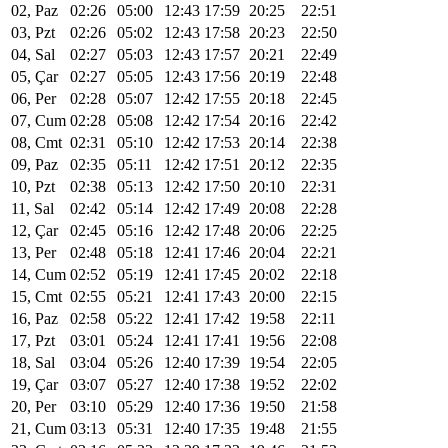
02, Paz
02:26
05:00
12:43
17:59
20:25
22:51
03, Pzt
02:26
05:02
12:43
17:58
20:23
22:50
04, Sal
02:27
05:03
12:43
17:57
20:21
22:49
05, Çar
02:27
05:05
12:43
17:56
20:19
22:48
06, Per
02:28
05:07
12:42
17:55
20:18
22:45
07, Cum
02:28
05:08
12:42
17:54
20:16
22:42
08, Cmt
02:31
05:10
12:42
17:53
20:14
22:38
09, Paz
02:35
05:11
12:42
17:51
20:12
22:35
10, Pzt
02:38
05:13
12:42
17:50
20:10
22:31
11, Sal
02:42
05:14
12:42
17:49
20:08
22:28
12, Çar
02:45
05:16
12:42
17:48
20:06
22:25
13, Per
02:48
05:18
12:41
17:46
20:04
22:21
14, Cum
02:52
05:19
12:41
17:45
20:02
22:18
15, Cmt
02:55
05:21
12:41
17:43
20:00
22:15
16, Paz
02:58
05:22
12:41
17:42
19:58
22:11
17, Pzt
03:01
05:24
12:41
17:41
19:56
22:08
18, Sal
03:04
05:26
12:40
17:39
19:54
22:05
19, Çar
03:07
05:27
12:40
17:38
19:52
22:02
20, Per
03:10
05:29
12:40
17:36
19:50
21:58
21, Cum
03:13
05:31
12:40
17:35
19:48
21:55