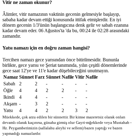
Vitir ne zaman okunur?
Âlimler, vitir namazının vaktinin gecenin gelmesiyle başlayıp,
sabaha kadar devam ettiği konusunda ittifak etmişlerdir. En iyi
dönem gecenin 1/3'ünün başlangıcına denk gelir ve sabah ezanına
kadar devam eder. 06 Ağustos'ta 'da bu,
00:24
ile
02:28
arasındaki
zamandır.
Yatsı namazı için en doğru zaman hangisi?
Tercihen namazı gece yarısından önce bitirilmesidir. Bununla
birlikte, gece yarısı ve Şeriat tanımında, yılın çeşitli dönemlerinde
gece saat 12'ye ve 11'e kadar düşebileceğini unutmayın.
Namaz
Sünnet
Farz
Sünnet
Nafile
Vitir
Nafile
Sabah
2
2
-
-
-
-
Öğle
4
4
2
2
-
-
Ikindi
4
4
-
-
-
-
Akşam
-
3
2
-
-
-
Yatsı
4
4
2
2
3
2
Müekkede, çok arzu edilen bir sünnettir. Bir kimse mazeretsiz olarak onları
devamlı olarak kaçırırsa, günaha girmiş olur
Gayri-mğekkede veya Mustahab -
Hz. Peygamberimizin (sallalahu aleyhi ve sellem) bazen yaptığı ve bazen
yapmadığı namazlardır.