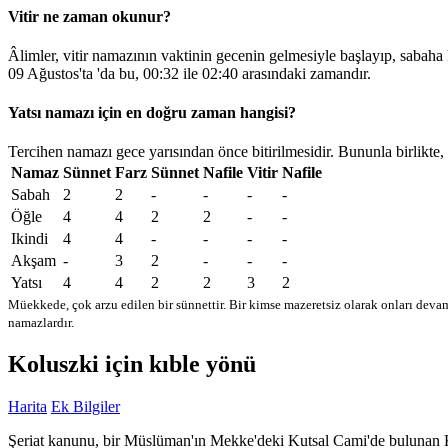
Vitir ne zaman okunur?
Âlimler, vitir namazının vaktinin gecenin gelmesiyle başlayıp, sabaha
09 Ağustos'ta 'da bu,
00:32
ile
02:40
arasındaki zamandır.
Yatsı namazı için en doğru zaman hangisi?
Tercihen namazı gece yarısından önce bitirilmesidir. Bununla birlikte,
Namaz
Sünnet
Farz
Sünnet
Nafile
Vitir
Nafile
Sabah
2
2
-
-
-
-
Öğle
4
4
2
2
-
-
Ikindi
4
4
-
-
-
-
Akşam
-
3
2
-
-
-
Yatsı
4
4
2
2
3
2
Müekkede, çok arzu edilen bir sünnettir. Bir kimse mazeretsiz olarak onları devam
namazlardır.
Koluszki için kıble yönü
Harita
Ek Bilgiler
Şeriat kanunu, bir Müslüman'ın Mekke'deki Kutsal Cami'de bulunan Kabe