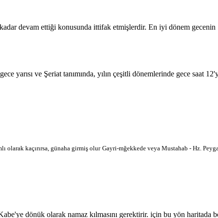
 kadar devam ettiği konusunda ittifak etmişlerdir. En iyi dönem geceni
 gece yarısı ve Şeriat tanımında, yılın çeşitli dönemlerinde gece saat 12
lı olarak kaçırırsa, günaha girmiş olur
Gayri-mğekkede veya Mustahab - Hz. Peygam
'ye dönük olarak namaz kılmasını gerektirir. için bu yön haritada belir