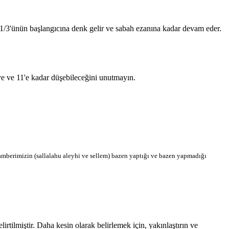
n 1/3'ünün başlangıcına denk gelir ve sabah ezanına kadar devam eder.
'ye ve 11'e kadar düşebileceğini unutmayın.
berimizin (sallalahu aleyhi ve sellem) bazen yaptığı ve bazen yapmadığı
tilmiştir. Daha kesin olarak belirlemek için, yakınlaştırın ve