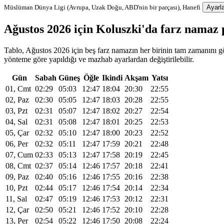
Müslüman Dünya Ligi (Avrupa, Uzak Doğu, ABD'nin bir parçası), Hanefi
Ayarla
Ağustos 2026 için Koluszki'da farz namaz
Tablo, Ağustos 2026 için beş farz namazın her birinin tam zamanını gös
yönteme göre yapıldığı ve mazhab ayarlardan değiştirilebilir.
Gün
Sabah
Güneş
Öğle
Ikindi
Akşam
Yatsı
01, Cmt
02:29
05:03
12:47
18:04
20:30
22:55
02, Paz
02:30
05:05
12:47
18:03
20:28
22:55
03, Pzt
02:31
05:07
12:47
18:02
20:27
22:54
04, Sal
02:31
05:08
12:47
18:01
20:25
22:53
05, Çar
02:32
05:10
12:47
18:00
20:23
22:52
06, Per
02:32
05:11
12:47
17:59
20:21
22:48
07, Cum
02:33
05:13
12:47
17:58
20:19
22:45
08, Cmt
02:37
05:14
12:46
17:57
20:18
22:41
09, Paz
02:40
05:16
12:46
17:55
20:16
22:38
10, Pzt
02:44
05:17
12:46
17:54
20:14
22:34
11, Sal
02:47
05:19
12:46
17:53
20:12
22:31
12, Çar
02:50
05:21
12:46
17:52
20:10
22:28
13, Per
02:54
05:22
12:46
17:50
20:08
22:24