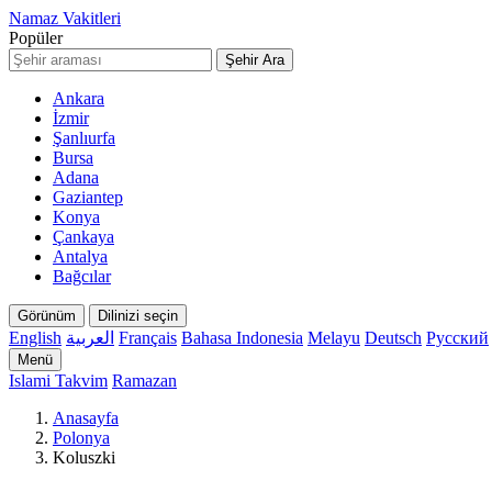
Namaz Vakitleri
Popüler
Şehir Ara
Ankara
İzmir
Şanlıurfa
Bursa
Adana
Gaziantep
Konya
Çankaya
Antalya
Bağcılar
Görünüm
Dilinizi seçin
English
العربية
Français
Bahasa Indonesia
Melayu
Deutsch
Русский
Menü
Islami Takvim
Ramazan
Anasayfa
Polonya
Koluszki