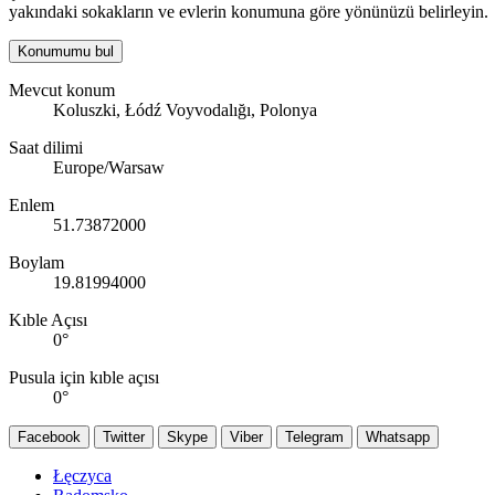
yakındaki sokakların ve evlerin konumuna göre yönünüzü belirleyin.
Konumumu bul
Mevcut konum
Koluszki, Łódź Voyvodalığı, Polonya
Saat dilimi
Europe/Warsaw
Enlem
51.73872000
Boylam
19.81994000
Kıble Açısı
0
°
Pusula için kıble açısı
0
°
Facebook
Twitter
Skype
Viber
Telegram
Whatsapp
Łęczyca