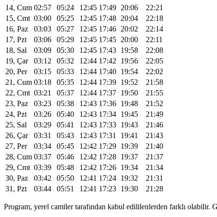
14, Cum
02:57
05:24
12:45
17:49
20:06
22:21
15, Cmt
03:00
05:25
12:45
17:48
20:04
22:18
16, Paz
03:03
05:27
12:45
17:46
20:02
22:14
17, Pzt
03:06
05:29
12:45
17:45
20:00
22:11
18, Sal
03:09
05:30
12:45
17:43
19:58
22:08
19, Çar
03:12
05:32
12:44
17:42
19:56
22:05
20, Per
03:15
05:33
12:44
17:40
19:54
22:02
21, Cum
03:18
05:35
12:44
17:39
19:52
21:58
22, Cmt
03:21
05:37
12:44
17:37
19:50
21:55
23, Paz
03:23
05:38
12:43
17:36
19:48
21:52
24, Pzt
03:26
05:40
12:43
17:34
19:45
21:49
25, Sal
03:29
05:41
12:43
17:33
19:43
21:46
26, Çar
03:31
05:43
12:43
17:31
19:41
21:43
27, Per
03:34
05:45
12:42
17:29
19:39
21:40
28, Cum
03:37
05:46
12:42
17:28
19:37
21:37
29, Cmt
03:39
05:48
12:42
17:26
19:34
21:34
30, Paz
03:42
05:50
12:41
17:24
19:32
21:31
31, Pzt
03:44
05:51
12:41
17:23
19:30
21:28
Program, yerel camiler tarafından kabul edililenlerden farklı olabili