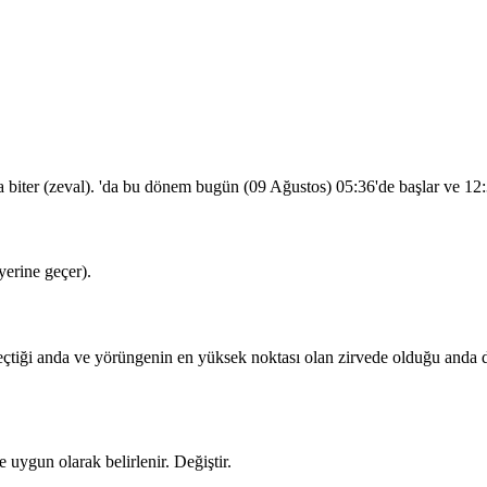
a biter (zeval). 'da bu dönem bugün (09 Ağustos)
05:36
'de başlar ve
12
erine geçer).
iği anda ve yörüngenin en yüksek noktası olan zirvede olduğu anda dua
 uygun olarak belirlenir.
Değiştir
.