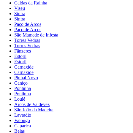
Caldas da Rainha
Viseu
Sintra
Sintra
Paço de Arcos
Paço de Arcos
São Mamede de Infesta
Torres Vedras
Torres Vedras
Fânzeres
Estoril
Estoril
Carnaxide
Carnaxide
Pinhal Novo
Caniço
Pontinha
Pontinha
Loulé
Arcos de Valdevez
São João da Madeira
Lavradio
Valongo
Caparica
Belas