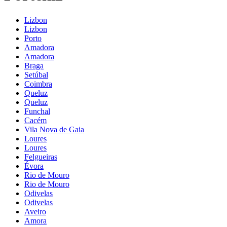
Lizbon
Lizbon
Porto
Amadora
Amadora
Braga
Setúbal
Coimbra
Queluz
Queluz
Funchal
Cacém
Vila Nova de Gaia
Loures
Loures
Felgueiras
Évora
Rio de Mouro
Rio de Mouro
Odivelas
Odivelas
Aveiro
Amora