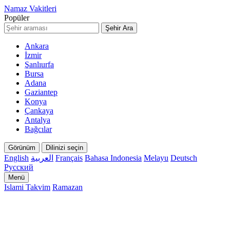
Namaz Vakitleri
Popüler
Şehir Ara
Ankara
İzmir
Şanlıurfa
Bursa
Adana
Gaziantep
Konya
Çankaya
Antalya
Bağcılar
Görünüm
Dilinizi seçin
English
العربية
Français
Bahasa Indonesia
Melayu
Deutsch
Русский
Menü
Islami Takvim
Ramazan