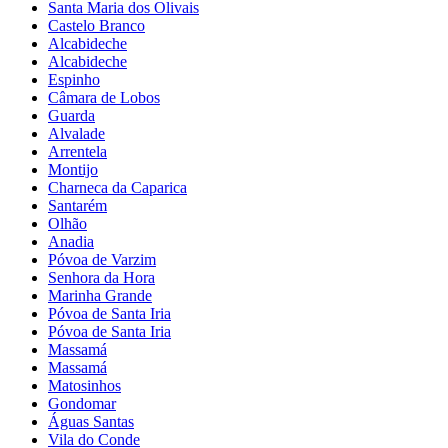
Santa Maria dos Olivais
Castelo Branco
Alcabideche
Alcabideche
Espinho
Câmara de Lobos
Guarda
Alvalade
Arrentela
Montijo
Charneca da Caparica
Santarém
Olhão
Anadia
Póvoa de Varzim
Senhora da Hora
Marinha Grande
Póvoa de Santa Iria
Póvoa de Santa Iria
Massamá
Massamá
Matosinhos
Gondomar
Águas Santas
Vila do Conde