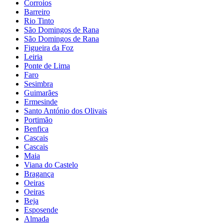
Corroios
Barreiro
Rio Tinto
São Domingos de Rana
São Domingos de Rana
Figueira da Foz
Leiria
Ponte de Lima
Faro
Sesimbra
Guimarães
Ermesinde
Santo António dos Olivais
Portimão
Benfica
Cascais
Cascais
Maia
Viana do Castelo
Bragança
Oeiras
Oeiras
Beja
Esposende
Almada