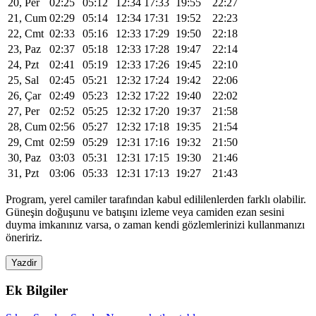
20, Per
02:25
05:12
12:34
17:33
19:55
22:27
21, Cum
02:29
05:14
12:34
17:31
19:52
22:23
22, Cmt
02:33
05:16
12:33
17:29
19:50
22:18
23, Paz
02:37
05:18
12:33
17:28
19:47
22:14
24, Pzt
02:41
05:19
12:33
17:26
19:45
22:10
25, Sal
02:45
05:21
12:32
17:24
19:42
22:06
26, Çar
02:49
05:23
12:32
17:22
19:40
22:02
27, Per
02:52
05:25
12:32
17:20
19:37
21:58
28, Cum
02:56
05:27
12:32
17:18
19:35
21:54
29, Cmt
02:59
05:29
12:31
17:16
19:32
21:50
30, Paz
03:03
05:31
12:31
17:15
19:30
21:46
31, Pzt
03:06
05:33
12:31
17:13
19:27
21:43
Program, yerel camiler tarafından kabul edililenlerden farklı olabilir.
Güneşin doğuşunu ve batışını izleme veya camiden ezan sesini
duyma imkanınız varsa, o zaman kendi gözlemlerinizi kullanmanızı
öneririz.
Yazdir
Ek Bilgiler