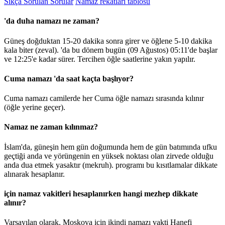
Sıkça Sorulan Sorular
Namaz rekatları tablosu
'da duha namazı ne zaman?
Güneş doğduktan 15-20 dakika sonra girer ve öğlene 5-10 dakika
kala biter (zeval). 'da bu dönem bugün (09 Ağustos)
05:11
'de başlar
ve
12:25
'e kadar sürer. Tercihen öğle saatlerine yakın yapılır.
Cuma namazı 'da saat kaçta başlıyor?
Cuma namazı camilerde her Cuma öğle namazı sırasında kılınır
(öğle yerine geçer).
Namaz ne zaman kılınmaz?
İslam'da, güneşin hem gün doğumunda hem de gün batımında ufku
geçtiği anda ve yörüngenin en yüksek noktası olan zirvede olduğu
anda dua etmek yasaktır (mekruh). programı bu kısıtlamalar dikkate
alınarak hesaplanır.
için namaz vakitleri hesaplanırken hangi mezhep dikkate
alınır?
Varsayılan olarak, Moskova için ikindi namazı vakti Hanefi