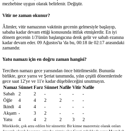
mezhebine uygun olarak belirlenir.
Değiştir
.
Vitir ne zaman okunur?
Âlimler, vitir namazının vaktinin gecenin gelmesiyle başlayıp,
sabaha kadar devam ettiği konusunda ittifak etmişlerdir. En iyi
dönem gecenin 1/3'ünün başlangıcına denk gelir ve sabah ezanına
kadar devam eder. 09 Ağustos'ta 'da bu,
00:18
ile
02:17
arasındaki
zamandır.
Yatsı namazı için en doğru zaman hangisi?
Tercihen namazı gece yarısından önce bitirilmesidir. Bununla
birlikte, gece yarısı ve Şeriat tanımında, yılın çeşitli dönemlerinde
gece saat 12'ye ve 11'e kadar düşebileceğini unutmayın.
Namaz
Sünnet
Farz
Sünnet
Nafile
Vitir
Nafile
Sabah
2
2
-
-
-
-
Öğle
4
4
2
2
-
-
Ikindi
4
4
-
-
-
-
Akşam
-
3
2
-
-
-
Yatsı
4
4
2
2
3
2
Müekkede, çok arzu edilen bir sünnettir. Bir kimse mazeretsiz olarak onları