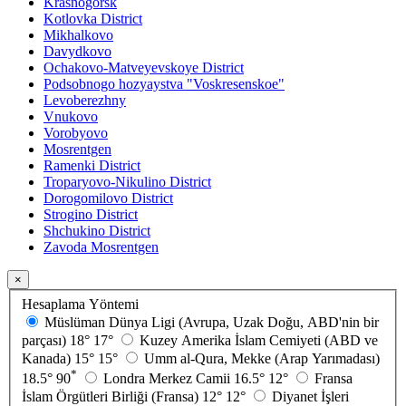
Krasnogorsk
Kotlovka District
Mikhalkovo
Davydkovo
Ochakovo-Matveyevskoye District
Podsobnogo hozyaystva "Voskresenskoe"
Levoberezhny
Vnukovo
Vorobyovo
Mosrentgen
Ramenki District
Troparyovo-Nikulino District
Dorogomilovo District
Strogino District
Shchukino District
Zavoda Mosrentgen
×
Hesaplama Yöntemi
Müslüman Dünya Ligi (Avrupa, Uzak Doğu, ABD'nin bir
parçası)
18°
17°
Kuzey Amerika İslam Cemiyeti (ABD ve
Kanada)
15°
15°
Umm al-Qura, Mekke (Arap Yarımadası)
*
18.5°
90
Londra Merkez Camii
16.5°
12°
Fransa
İslam Örgütleri Birliği (Fransa)
12°
12°
Diyanet İşleri