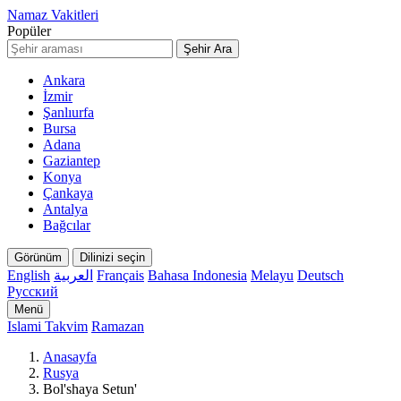
Namaz Vakitleri
Popüler
Şehir Ara
Ankara
İzmir
Şanlıurfa
Bursa
Adana
Gaziantep
Konya
Çankaya
Antalya
Bağcılar
Görünüm
Dilinizi seçin
English
العربية
Français
Bahasa Indonesia
Melayu
Deutsch
Русский
Menü
Islami Takvim
Ramazan
Anasayfa
Rusya
Bol'shaya Setun'