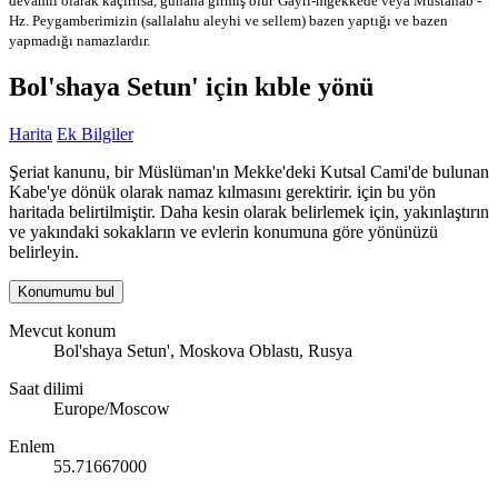
devamlı olarak kaçırırsa, günaha girmiş olur
Gayri-mğekkede veya Mustahab -
Hz. Peygamberimizin (sallalahu aleyhi ve sellem) bazen yaptığı ve bazen
yapmadığı namazlardır.
Bol'shaya Setun' için kıble yönü
Harita
Ek Bilgiler
Şeriat kanunu, bir Müslüman'ın Mekke'deki Kutsal Cami'de bulunan
Kabe'ye dönük olarak namaz kılmasını gerektirir. için bu yön
haritada belirtilmiştir. Daha kesin olarak belirlemek için, yakınlaştırın
ve yakındaki sokakların ve evlerin konumuna göre yönünüzü
belirleyin.
Konumumu bul
Mevcut konum
Bol'shaya Setun', Moskova Oblastı, Rusya
Saat dilimi
Europe/Moscow
Enlem
55.71667000