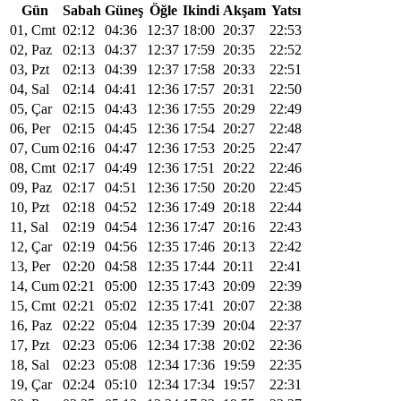
Gün
Sabah
Güneş
Öğle
Ikindi
Akşam
Yatsı
01, Cmt
02:12
04:36
12:37
18:00
20:37
22:53
02, Paz
02:13
04:37
12:37
17:59
20:35
22:52
03, Pzt
02:13
04:39
12:37
17:58
20:33
22:51
04, Sal
02:14
04:41
12:36
17:57
20:31
22:50
05, Çar
02:15
04:43
12:36
17:55
20:29
22:49
06, Per
02:15
04:45
12:36
17:54
20:27
22:48
07, Cum
02:16
04:47
12:36
17:53
20:25
22:47
08, Cmt
02:17
04:49
12:36
17:51
20:22
22:46
09, Paz
02:17
04:51
12:36
17:50
20:20
22:45
10, Pzt
02:18
04:52
12:36
17:49
20:18
22:44
11, Sal
02:19
04:54
12:36
17:47
20:16
22:43
12, Çar
02:19
04:56
12:35
17:46
20:13
22:42
13, Per
02:20
04:58
12:35
17:44
20:11
22:41
14, Cum
02:21
05:00
12:35
17:43
20:09
22:39
15, Cmt
02:21
05:02
12:35
17:41
20:07
22:38
16, Paz
02:22
05:04
12:35
17:39
20:04
22:37
17, Pzt
02:23
05:06
12:34
17:38
20:02
22:36
18, Sal
02:23
05:08
12:34
17:36
19:59
22:35
19, Çar
02:24
05:10
12:34
17:34
19:57
22:31