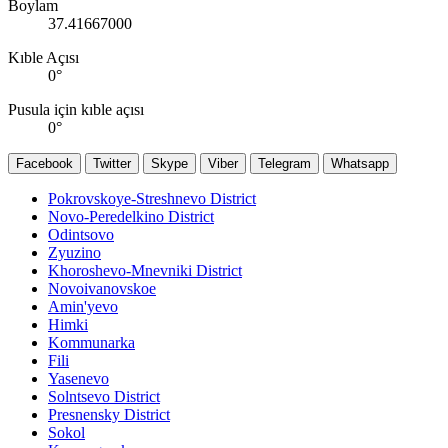
Boylam
37.41667000
Kıble Açısı
0
°
Pusula için kıble açısı
0
°
Facebook
Twitter
Skype
Viber
Telegram
Whatsapp
Pokrovskoye-Streshnevo District
Novo-Peredelkino District
Odintsovo
Zyuzino
Khoroshevo-Mnevniki District
Novoivanovskoe
Amin'yevo
Himki
Kommunarka
Fili
Yasenevo
Solntsevo District
Presnensky District
Sokol