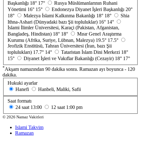
Başkanlığı
18°
17°
Rusya Müslümanlarının Ruhani
Yönetimi
16°
15°
Endonezya Diyanet İşleri Başkanlığı
20°
18°
Malezya İslami Kalkınma Bakanlığı
18°
18°
Shia
Ithna-Ashari (Dünyadaki bazı Şii topluluklar)
16°
14°
İslami İlimler Üniversitesi, Karaçi (Pakistan, Afganistan,
Bangladeş, Hindistan)
18°
18°
Mısır Genel Araştırma
Kurumu (Afrika, Suriye, Lübnan, Malezya)
19.5°
17.5°
Jeofizik Enstitüsü, Tahran Üniversitesi (İran, bazı Şii
toplulukları)
17.7°
14°
Tataristan İslam Dini Merkezi
18°
15°
Diyanet İşleri ve Vakıflar Bakanlığı (Cezayir)
18°
17°
*
Akşam namazından 90 dakika sonra. Ramazan ayı boyunca - 120
dakika.
Hukuki ayarlar
Hanefi
Hanbeli, Maliki, Safii
Saat formatı
24 saat
13:00
12 saat
1:00 pm
©
2026
Namaz Vakitleri
Islami Takvim
Ramazan