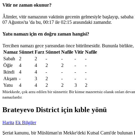
Vitir ne zaman okunur?
Âlimler, vitir namazının vaktinin gecenin gelmesiyle başlayıp, sabaha
07 Ağustos'ta 'da bu,
00:17
ile
02:15
arasındaki zamandır.
Yatsı namazı için en doğru zaman hangisi?
Tercihen namazı gece yarısından önce bitirilmesidir. Bununla birlikte,
Namaz
Sünnet
Farz
Sünnet
Nafile
Vitir
Nafile
Sabah
2
2
-
-
-
-
Öğle
4
4
2
2
-
-
Ikindi
4
4
-
-
-
-
Akşam
-
3
2
-
-
-
Yatsı
4
4
2
2
3
2
Müekkede, çok arzu edilen bir sünnettir. Bir kimse mazeretsiz olarak onları devam
namazlardır.
Brateyevo District için kıble yönü
Harita
Ek Bilgiler
Şeriat kanunu, bir Müslüman'ın Mekke'deki Kutsal Cami'de bulunan Kabe