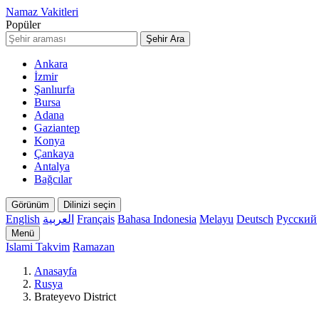
Namaz Vakitleri
Popüler
Şehir Ara
Ankara
İzmir
Şanlıurfa
Bursa
Adana
Gaziantep
Konya
Çankaya
Antalya
Bağcılar
Görünüm
Dilinizi seçin
English
العربية
Français
Bahasa Indonesia
Melayu
Deutsch
Русский
Menü
Islami Takvim
Ramazan
Anasayfa
Rusya
Brateyevo District