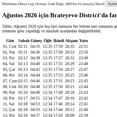
Müslüman Dünya Ligi (Avrupa, Uzak Doğu, ABD'nin bir parçası), Hanefi
Ayarla
Ağustos 2026 için Brateyevo District'da f
Tablo, Ağustos 2026 için beş farz namazın her birinin tam zamanını gös
yönteme göre yapıldığı ve mazhab ayarlardan değiştirilebilir.
Gün
Sabah
Güneş
Öğle
Ikindi
Akşam
Yatsı
01, Cmt
02:11
04:35
12:35
17:59
20:35
22:51
02, Paz
02:11
04:36
12:35
17:58
20:33
22:50
03, Pzt
02:12
04:38
12:35
17:57
20:31
22:49
04, Sal
02:13
04:40
12:35
17:55
20:29
22:48
05, Çar
02:13
04:42
12:35
17:54
20:27
22:47
06, Per
02:14
04:44
12:35
17:53
20:25
22:46
07, Cum
02:15
04:46
12:35
17:51
20:23
22:45
08, Cmt
02:16
04:48
12:35
17:50
20:21
22:44
09, Paz
02:16
04:49
12:34
17:49
20:18
22:43
10, Pzt
02:17
04:51
12:34
17:47
20:16
22:42
11, Sal
02:18
04:53
12:34
17:46
20:14
22:41
12, Çar
02:18
04:55
12:34
17:44
20:12
22:40
13, Per
02:19
04:57
12:34
17:43
20:09
22:39