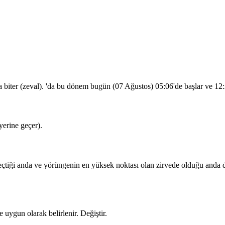
a biter (zeval). 'da bu dönem bugün (07 Ağustos)
05:06
'de başlar ve
12
erine geçer).
iği anda ve yörüngenin en yüksek noktası olan zirvede olduğu anda dua
 uygun olarak belirlenir.
Değiştir
.