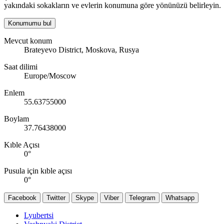
yakındaki sokakların ve evlerin konumuna göre yönünüzü belirleyin.
Konumumu bul
Mevcut konum
Brateyevo District, Moskova, Rusya
Saat dilimi
Europe/Moscow
Enlem
55.63755000
Boylam
37.76438000
Kıble Açısı
0
°
Pusula için kıble açısı
0
°
Facebook
Twitter
Skype
Viber
Telegram
Whatsapp
Lyubertsi