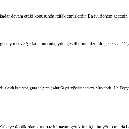
 kadar devam ettiği konusunda ittifak etmişlerdir. En iyi dönem geceni
 gece yarısı ve Şeriat tanımında, yılın çeşitli dönemlerinde gece saat 12
lı olarak kaçırırsa, günaha girmiş olur
Gayri-mğekkede veya Mustahab - Hz. Peygam
'ye dönük olarak namaz kılmasını gerektirir. için bu yön haritada belir