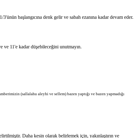
n 1/3'ünün başlangıcına denk gelir ve sabah ezanına kadar devam eder.
'ye ve 11'e kadar düşebileceğini unutmayın.
berimizin (sallalahu aleyhi ve sellem) bazen yaptığı ve bazen yapmadığı
tilmiştir. Daha kesin olarak belirlemek için, yakınlaştırın ve