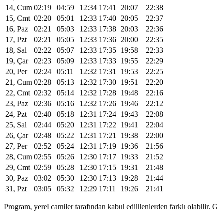
14, Cum
02:19
04:59
12:34
17:41
20:07
22:38
15, Cmt
02:20
05:01
12:33
17:40
20:05
22:37
16, Paz
02:21
05:03
12:33
17:38
20:03
22:36
17, Pzt
02:21
05:05
12:33
17:36
20:00
22:35
18, Sal
02:22
05:07
12:33
17:35
19:58
22:33
19, Çar
02:23
05:09
12:33
17:33
19:55
22:29
20, Per
02:24
05:11
12:32
17:31
19:53
22:25
21, Cum
02:28
05:13
12:32
17:30
19:51
22:20
22, Cmt
02:32
05:14
12:32
17:28
19:48
22:16
23, Paz
02:36
05:16
12:32
17:26
19:46
22:12
24, Pzt
02:40
05:18
12:31
17:24
19:43
22:08
25, Sal
02:44
05:20
12:31
17:22
19:41
22:04
26, Çar
02:48
05:22
12:31
17:21
19:38
22:00
27, Per
02:52
05:24
12:31
17:19
19:36
21:56
28, Cum
02:55
05:26
12:30
17:17
19:33
21:52
29, Cmt
02:59
05:28
12:30
17:15
19:31
21:48
30, Paz
03:02
05:30
12:30
17:13
19:28
21:44
31, Pzt
03:05
05:32
12:29
17:11
19:26
21:41
Program, yerel camiler tarafından kabul edililenlerden farklı olabili