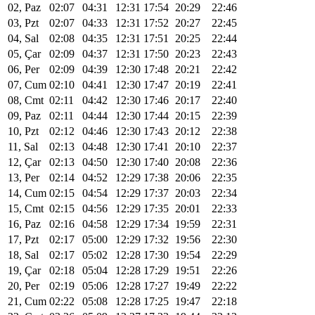
02, Paz
02:07
04:31
12:31
17:54
20:29
22:46
03, Pzt
02:07
04:33
12:31
17:52
20:27
22:45
04, Sal
02:08
04:35
12:31
17:51
20:25
22:44
05, Çar
02:09
04:37
12:31
17:50
20:23
22:43
06, Per
02:09
04:39
12:30
17:48
20:21
22:42
07, Cum
02:10
04:41
12:30
17:47
20:19
22:41
08, Cmt
02:11
04:42
12:30
17:46
20:17
22:40
09, Paz
02:11
04:44
12:30
17:44
20:15
22:39
10, Pzt
02:12
04:46
12:30
17:43
20:12
22:38
11, Sal
02:13
04:48
12:30
17:41
20:10
22:37
12, Çar
02:13
04:50
12:30
17:40
20:08
22:36
13, Per
02:14
04:52
12:29
17:38
20:06
22:35
14, Cum
02:15
04:54
12:29
17:37
20:03
22:34
15, Cmt
02:15
04:56
12:29
17:35
20:01
22:33
16, Paz
02:16
04:58
12:29
17:34
19:59
22:31
17, Pzt
02:17
05:00
12:29
17:32
19:56
22:30
18, Sal
02:17
05:02
12:28
17:30
19:54
22:29
19, Çar
02:18
05:04
12:28
17:29
19:51
22:26
20, Per
02:19
05:06
12:28
17:27
19:49
22:22
21, Cum
02:22
05:08
12:28
17:25
19:47
22:18