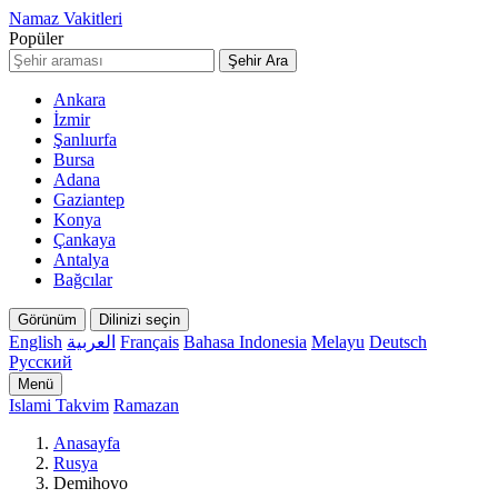
Namaz Vakitleri
Popüler
Şehir Ara
Ankara
İzmir
Şanlıurfa
Bursa
Adana
Gaziantep
Konya
Çankaya
Antalya
Bağcılar
Görünüm
Dilinizi seçin
English
العربية
Français
Bahasa Indonesia
Melayu
Deutsch
Русский
Menü
Islami Takvim
Ramazan
Anasayfa
Rusya
Demihovo