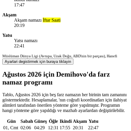
17:47
Akşam
Akşam namazı
İftar Saati
20:19
Yatsı
Yatsı namazı
22:41
Müslüman Dünya Ligi (Avrupa, Uzak Doğu, ABD'nin bir parçası), Hanefi
Ayarlari degistirmek için buraya tiklayin
Ağustos 2026 için Demihovo'da farz
namaz programı
Tablo, Ağustos 2026 için beş farz namazın her birinin tam zamanını
göstermektedir. Hesaplamalar, 'nın coğrafi koordinatları için ilahiyat
alimleri tarafından önerilen yönteme göre yapılmıştır. Programın
hangi yönteme göre yapıldığı ve mazhab ayarlardan değiştirilebilir.
Gün
Sabah
Güneş
Öğle
Ikindi
Akşam
Yatsı
01, Cmt
02:06
04:29
12:31
17:55
20:31
22:47