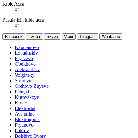
Kıble Açısı
0
°
Pusula için kıble açısı
0
°
Facebook
Twitter
Skype
Viber
Telegram
Whatsapp
Karabanovo
Lopatinskiy
Fryazevo
Obukhovo
Aleksandrov
Volginsky
Stromyn
Orehovo-Zuyevo
Petuşki
Kurovskoye
Kirjaç
Elektrostal
Avsjunino
Elektrogorsk
Fryanovo
Pokrov
Bolshiye Dvory