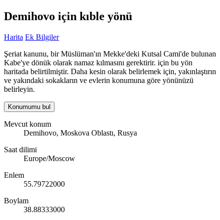
Demihovo için kıble yönü
Harita
Ek Bilgiler
Şeriat kanunu, bir Müslüman'ın Mekke'deki Kutsal Cami'de bulunan
Kabe'ye dönük olarak namaz kılmasını gerektirir. için bu yön
haritada belirtilmiştir. Daha kesin olarak belirlemek için, yakınlaştırın
ve yakındaki sokakların ve evlerin konumuna göre yönünüzü
belirleyin.
Konumumu bul
Mevcut konum
Demihovo, Moskova Oblastı, Rusya
Saat dilimi
Europe/Moscow
Enlem
55.79722000
Boylam
38.88333000