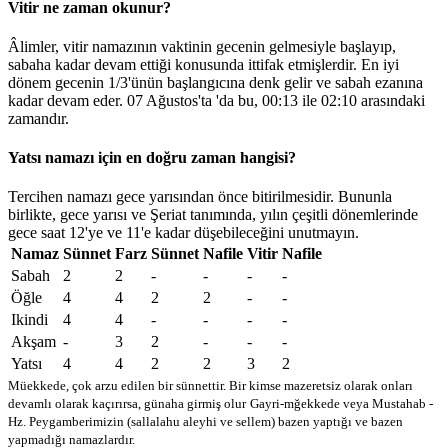
Vitir ne zaman okunur?
Âlimler, vitir namazının vaktinin gecenin gelmesiyle başlayıp,
sabaha kadar devam ettiği konusunda ittifak etmişlerdir. En iyi
dönem gecenin 1/3'ünün başlangıcına denk gelir ve sabah ezanına
kadar devam eder. 07 Ağustos'ta 'da bu,
00:13
ile
02:10
arasındaki
zamandır.
Yatsı namazı için en doğru zaman hangisi?
Tercihen namazı gece yarısından önce bitirilmesidir. Bununla
birlikte, gece yarısı ve Şeriat tanımında, yılın çeşitli dönemlerinde
gece saat 12'ye ve 11'e kadar düşebileceğini unutmayın.
Namaz
Sünnet
Farz
Sünnet
Nafile
Vitir
Nafile
Sabah
2
2
-
-
-
-
Öğle
4
4
2
2
-
-
Ikindi
4
4
-
-
-
-
Akşam
-
3
2
-
-
-
Yatsı
4
4
2
2
3
2
Müekkede, çok arzu edilen bir sünnettir. Bir kimse mazeretsiz olarak onları
devamlı olarak kaçırırsa, günaha girmiş olur
Gayri-mğekkede veya Mustahab -
Hz. Peygamberimizin (sallalahu aleyhi ve sellem) bazen yaptığı ve bazen
yapmadığı namazlardır.