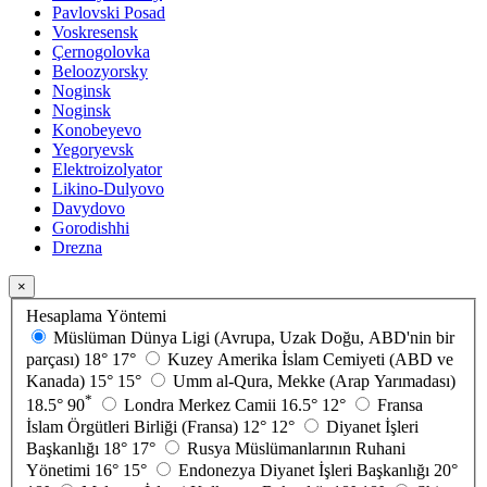
Pavlovski Posad
Voskresensk
Çernogolovka
Beloozyorsky
Noginsk
Noginsk
Konobeyevo
Yegoryevsk
Elektroizolyator
Likino-Dulyovo
Davydovo
Gorodishhi
Drezna
×
Hesaplama Yöntemi
Müslüman Dünya Ligi (Avrupa, Uzak Doğu, ABD'nin bir
parçası)
18°
17°
Kuzey Amerika İslam Cemiyeti (ABD ve
Kanada)
15°
15°
Umm al-Qura, Mekke (Arap Yarımadası)
*
18.5°
90
Londra Merkez Camii
16.5°
12°
Fransa
İslam Örgütleri Birliği (Fransa)
12°
12°
Diyanet İşleri
Başkanlığı
18°
17°
Rusya Müslümanlarının Ruhani
Yönetimi
16°
15°
Endonezya Diyanet İşleri Başkanlığı
20°