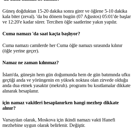
Güneş doğduktan 15-20 dakika sonra girer ve öğlene 5-10 dakika
kala biter (zeval). 'da bu dönem bugün (07 Ağustos)
05:01
'de başlar
ve
12:20
'e kadar sürer. Tercihen öğle saatlerine yakın yapılır.
Cuma namazı 'da saat kaçta başlıyor?
Cuma namazı camilerde her Cuma öğle namazı sırasında kılınır
(öğle yerine geçer).
Namaz ne zaman kılınmaz?
İslam'da, güneşin hem gün doğumunda hem de gün batımında ufku
geçtiği anda ve yörüngenin en yüksek noktası olan zirvede olduğu
anda dua etmek yasaktır (mekruh). programı bu kısıtlamalar dikkate
alınarak hesaplanır.
için namaz vakitleri hesaplanırken hangi mezhep dikkate
alınır?
Varsayılan olarak, Moskova için ikindi namazı vakti Hanefi
mezhebine uygun olarak belirlenir.
Değiştir
.