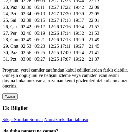
22, Cmt
02:26
05:09
12:27
17:23
19:44
22:13
23, Paz
02:30
05:11
12:27
17:22
19:42
22:09
24, Pzt
02:34
05:13
12:27
17:20
19:39
22:05
25, Sal
02:38
05:15
12:27
17:18
19:37
22:01
26, Çar
02:42
05:17
12:26
17:16
19:34
21:57
27, Per
02:46
05:19
12:26
17:14
19:32
21:53
28, Cum
02:49
05:21
12:26
17:13
19:29
21:49
29, Cmt
02:53
05:23
12:25
17:11
19:27
21:45
30, Paz
02:56
05:25
12:25
17:09
19:24
21:41
31, Pzt
03:00
05:27
12:25
17:07
19:22
21:37
Program, yerel camiler tarafından kabul edililenlerden farklı olabilir.
Güneşin doğuşunu ve batışını izleme veya camiden ezan sesini
duyma imkanınız varsa, o zaman kendi gözlemlerinizi kullanmanızı
öneririz.
Yazdir
Ek Bilgiler
Sıkça Sorulan Sorular
Namaz rekatları tablosu
'da duha namazı ne zaman?