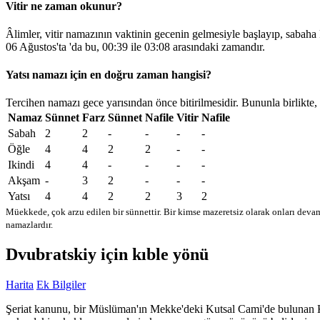
Vitir ne zaman okunur?
Âlimler, vitir namazının vaktinin gecenin gelmesiyle başlayıp, sabaha
06 Ağustos'ta 'da bu,
00:39
ile
03:08
arasındaki zamandır.
Yatsı namazı için en doğru zaman hangisi?
Tercihen namazı gece yarısından önce bitirilmesidir. Bununla birlikte,
Namaz
Sünnet
Farz
Sünnet
Nafile
Vitir
Nafile
Sabah
2
2
-
-
-
-
Öğle
4
4
2
2
-
-
Ikindi
4
4
-
-
-
-
Akşam
-
3
2
-
-
-
Yatsı
4
4
2
2
3
2
Müekkede, çok arzu edilen bir sünnettir. Bir kimse mazeretsiz olarak onları devam
namazlardır.
Dvubratskiy için kıble yönü
Harita
Ek Bilgiler
Şeriat kanunu, bir Müslüman'ın Mekke'deki Kutsal Cami'de bulunan Kabe