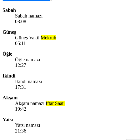
Sabah
Sabah namazı
03:08
Güneş
Güneş Vakti
Mekruh
05:11
Öğle
Öğle namazı
12:27
Ikindi
Ikindi namazi
17:31
Akşam
Akşam namazı
İftar Saati
19:42
Yatsı
Yatsı namazı
21:36