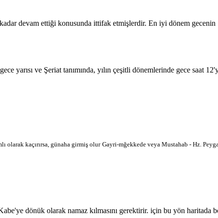
 kadar devam ettiği konusunda ittifak etmişlerdir. En iyi dönem geceni
 gece yarısı ve Şeriat tanımında, yılın çeşitli dönemlerinde gece saat 12
lı olarak kaçırırsa, günaha girmiş olur
Gayri-mğekkede veya Mustahab - Hz. Peygam
'ye dönük olarak namaz kılmasını gerektirir. için bu yön haritada belir