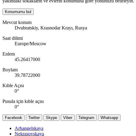
yakındaki sokakların ve evlerin konumuna göre yönünüzü belirleyin.
Konumumu bul
Mevcut konum
Dvubratskiy, Krasnodar Krayı, Rusya
Saat dilimi
Europe/Moscow
Enlem
45.26417000
Boylam
39.78722000
Kıble Açısı
0
°
Pusula için kıble açısı
0
°
Facebook
Twitter
Skype
Viber
Telegram
Whatsapp
Arhangelskaya
Nekrasovskaya