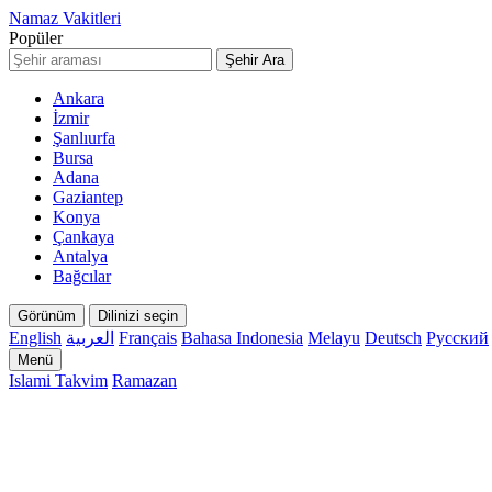
Namaz Vakitleri
Popüler
Şehir Ara
Ankara
İzmir
Şanlıurfa
Bursa
Adana
Gaziantep
Konya
Çankaya
Antalya
Bağcılar
Görünüm
Dilinizi seçin
English
العربية
Français
Bahasa Indonesia
Melayu
Deutsch
Русский
Menü
Islami Takvim
Ramazan