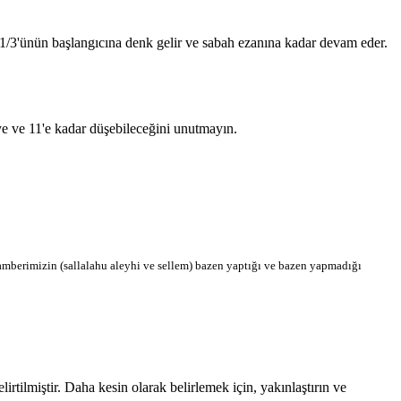
n 1/3'ünün başlangıcına denk gelir ve sabah ezanına kadar devam eder.
'ye ve 11'e kadar düşebileceğini unutmayın.
berimizin (sallalahu aleyhi ve sellem) bazen yaptığı ve bazen yapmadığı
tilmiştir. Daha kesin olarak belirlemek için, yakınlaştırın ve