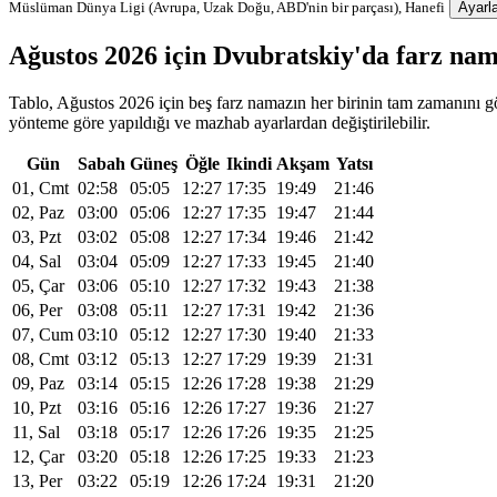
Müslüman Dünya Ligi (Avrupa, Uzak Doğu, ABD'nin bir parçası), Hanefi
Ayarla
Ağustos 2026 için Dvubratskiy'da farz na
Tablo, Ağustos 2026 için beş farz namazın her birinin tam zamanını gös
yönteme göre yapıldığı ve mazhab ayarlardan değiştirilebilir.
Gün
Sabah
Güneş
Öğle
Ikindi
Akşam
Yatsı
01, Cmt
02:58
05:05
12:27
17:35
19:49
21:46
02, Paz
03:00
05:06
12:27
17:35
19:47
21:44
03, Pzt
03:02
05:08
12:27
17:34
19:46
21:42
04, Sal
03:04
05:09
12:27
17:33
19:45
21:40
05, Çar
03:06
05:10
12:27
17:32
19:43
21:38
06, Per
03:08
05:11
12:27
17:31
19:42
21:36
07, Cum
03:10
05:12
12:27
17:30
19:40
21:33
08, Cmt
03:12
05:13
12:27
17:29
19:39
21:31
09, Paz
03:14
05:15
12:26
17:28
19:38
21:29
10, Pzt
03:16
05:16
12:26
17:27
19:36
21:27
11, Sal
03:18
05:17
12:26
17:26
19:35
21:25
12, Çar
03:20
05:18
12:26
17:25
19:33
21:23
13, Per
03:22
05:19
12:26
17:24
19:31
21:20