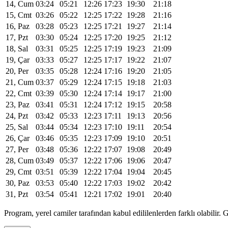
14, Cum
03:24
05:21
12:26
17:23
19:30
21:18
15, Cmt
03:26
05:22
12:25
17:22
19:28
21:16
16, Paz
03:28
05:23
12:25
17:21
19:27
21:14
17, Pzt
03:30
05:24
12:25
17:20
19:25
21:12
18, Sal
03:31
05:25
12:25
17:19
19:23
21:09
19, Çar
03:33
05:27
12:25
17:17
19:22
21:07
20, Per
03:35
05:28
12:24
17:16
19:20
21:05
21, Cum
03:37
05:29
12:24
17:15
19:18
21:03
22, Cmt
03:39
05:30
12:24
17:14
19:17
21:00
23, Paz
03:41
05:31
12:24
17:12
19:15
20:58
24, Pzt
03:42
05:33
12:23
17:11
19:13
20:56
25, Sal
03:44
05:34
12:23
17:10
19:11
20:54
26, Çar
03:46
05:35
12:23
17:09
19:10
20:51
27, Per
03:48
05:36
12:22
17:07
19:08
20:49
28, Cum
03:49
05:37
12:22
17:06
19:06
20:47
29, Cmt
03:51
05:39
12:22
17:04
19:04
20:45
30, Paz
03:53
05:40
12:22
17:03
19:02
20:42
31, Pzt
03:54
05:41
12:21
17:02
19:01
20:40
Program, yerel camiler tarafından kabul edililenlerden farklı olabili