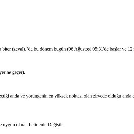
a biter (zeval). 'da bu dönem bugün (06 Ağustos)
05:31
'de başlar ve
12
erine geçer).
iği anda ve yörüngenin en yüksek noktası olan zirvede olduğu anda dua
 uygun olarak belirlenir.
Değiştir
.