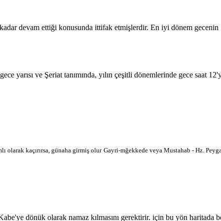
 kadar devam ettiği konusunda ittifak etmişlerdir. En iyi dönem geceni
 gece yarısı ve Şeriat tanımında, yılın çeşitli dönemlerinde gece saat 12
lı olarak kaçırırsa, günaha girmiş olur
Gayri-mğekkede veya Mustahab - Hz. Peygam
'ye dönük olarak namaz kılmasını gerektirir. için bu yön haritada belir