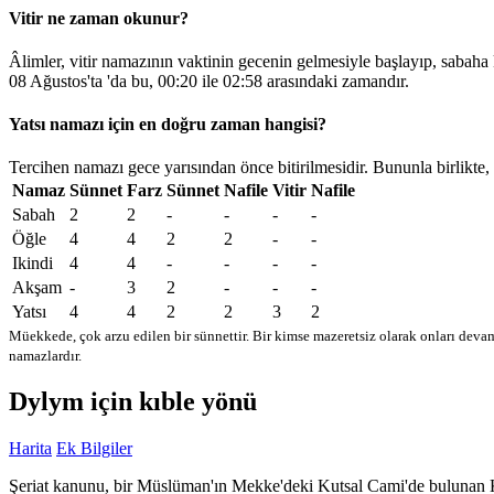
Vitir ne zaman okunur?
Âlimler, vitir namazının vaktinin gecenin gelmesiyle başlayıp, sabaha
08 Ağustos'ta 'da bu,
00:20
ile
02:58
arasındaki zamandır.
Yatsı namazı için en doğru zaman hangisi?
Tercihen namazı gece yarısından önce bitirilmesidir. Bununla birlikte,
Namaz
Sünnet
Farz
Sünnet
Nafile
Vitir
Nafile
Sabah
2
2
-
-
-
-
Öğle
4
4
2
2
-
-
Ikindi
4
4
-
-
-
-
Akşam
-
3
2
-
-
-
Yatsı
4
4
2
2
3
2
Müekkede, çok arzu edilen bir sünnettir. Bir kimse mazeretsiz olarak onları devam
namazlardır.
Dylym için kıble yönü
Harita
Ek Bilgiler
Şeriat kanunu, bir Müslüman'ın Mekke'deki Kutsal Cami'de bulunan Kabe