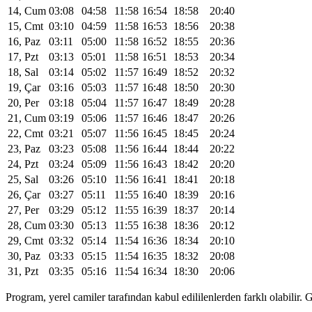
14, Cum
03:08
04:58
11:58
16:54
18:58
20:40
15, Cmt
03:10
04:59
11:58
16:53
18:56
20:38
16, Paz
03:11
05:00
11:58
16:52
18:55
20:36
17, Pzt
03:13
05:01
11:58
16:51
18:53
20:34
18, Sal
03:14
05:02
11:57
16:49
18:52
20:32
19, Çar
03:16
05:03
11:57
16:48
18:50
20:30
20, Per
03:18
05:04
11:57
16:47
18:49
20:28
21, Cum
03:19
05:06
11:57
16:46
18:47
20:26
22, Cmt
03:21
05:07
11:56
16:45
18:45
20:24
23, Paz
03:23
05:08
11:56
16:44
18:44
20:22
24, Pzt
03:24
05:09
11:56
16:43
18:42
20:20
25, Sal
03:26
05:10
11:56
16:41
18:41
20:18
26, Çar
03:27
05:11
11:55
16:40
18:39
20:16
27, Per
03:29
05:12
11:55
16:39
18:37
20:14
28, Cum
03:30
05:13
11:55
16:38
18:36
20:12
29, Cmt
03:32
05:14
11:54
16:36
18:34
20:10
30, Paz
03:33
05:15
11:54
16:35
18:32
20:08
31, Pzt
03:35
05:16
11:54
16:34
18:30
20:06
Program, yerel camiler tarafından kabul edililenlerden farklı olabili