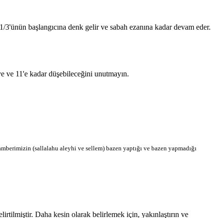
n 1/3'ünün başlangıcına denk gelir ve sabah ezanına kadar devam eder.
'ye ve 11'e kadar düşebileceğini unutmayın.
berimizin (sallalahu aleyhi ve sellem) bazen yaptığı ve bazen yapmadığı
tilmiştir. Daha kesin olarak belirlemek için, yakınlaştırın ve