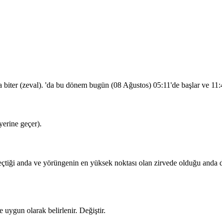
a biter (zeval). 'da bu dönem bugün (08 Ağustos)
05:11
'de başlar ve
11:
erine geçer).
iği anda ve yörüngenin en yüksek noktası olan zirvede olduğu anda dua
 uygun olarak belirlenir.
Değiştir
.