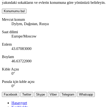
yakındaki sokakların ve evlerin konumuna göre yönünüzü belirleyin.
Konumumu bul
Mevcut konum
Dylym, Dağıstan, Rusya
Saat dilimi
Europe/Moscow
Enlem
43.07083000
Boylam
46.63722000
Kıble Açısı
0
°
Pusula için kıble açısı
0
°
Facebook
Twitter
Skype
Viber
Telegram
Whatsapp
Hasavyurt