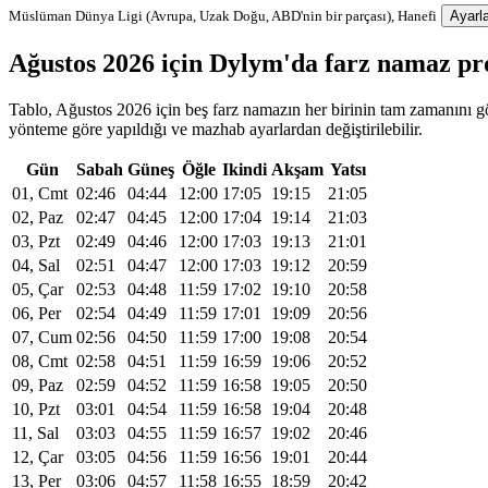
Müslüman Dünya Ligi (Avrupa, Uzak Doğu, ABD'nin bir parçası), Hanefi
Ayarla
Ağustos 2026 için Dylym'da farz namaz p
Tablo, Ağustos 2026 için beş farz namazın her birinin tam zamanını gös
yönteme göre yapıldığı ve mazhab ayarlardan değiştirilebilir.
Gün
Sabah
Güneş
Öğle
Ikindi
Akşam
Yatsı
01, Cmt
02:46
04:44
12:00
17:05
19:15
21:05
02, Paz
02:47
04:45
12:00
17:04
19:14
21:03
03, Pzt
02:49
04:46
12:00
17:03
19:13
21:01
04, Sal
02:51
04:47
12:00
17:03
19:12
20:59
05, Çar
02:53
04:48
11:59
17:02
19:10
20:58
06, Per
02:54
04:49
11:59
17:01
19:09
20:56
07, Cum
02:56
04:50
11:59
17:00
19:08
20:54
08, Cmt
02:58
04:51
11:59
16:59
19:06
20:52
09, Paz
02:59
04:52
11:59
16:58
19:05
20:50
10, Pzt
03:01
04:54
11:59
16:58
19:04
20:48
11, Sal
03:03
04:55
11:59
16:57
19:02
20:46
12, Çar
03:05
04:56
11:59
16:56
19:01
20:44
13, Per
03:06
04:57
11:58
16:55
18:59
20:42