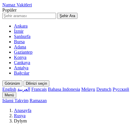
Namaz Vakitleri
Popüler
Şehir Ara
Ankara
İzmir
Şanlıurfa
Bursa
Adana
Gaziantep
Konya
Çankaya
Antalya
Bağcılar
Görünüm
Dilinizi seçin
English
العربية
Français
Bahasa Indonesia
Melayu
Deutsch
Русский
Menü
Islami Takvim
Ramazan
Anasayfa
Rusya
Dylym