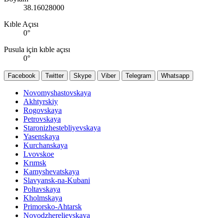
38.16028000
Kıble Açısı
0
°
Pusula için kıble açısı
0
°
Facebook
Twitter
Skype
Viber
Telegram
Whatsapp
Novomyshastovskaya
Akhtyrskiy
Rogovskaya
Petrovskaya
Staronizhestebliyevskaya
Yasenskaya
Kurchanskaya
Lvovskoe
Krımsk
Kamyshevatskaya
Slavyansk-na-Kubani
Poltavskaya
Kholmskaya
Primorsko-Ahtarsk
Novodzherelievskaya