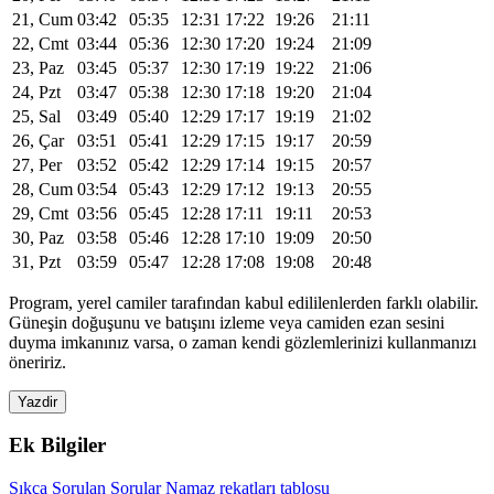
21, Cum
03:42
05:35
12:31
17:22
19:26
21:11
22, Cmt
03:44
05:36
12:30
17:20
19:24
21:09
23, Paz
03:45
05:37
12:30
17:19
19:22
21:06
24, Pzt
03:47
05:38
12:30
17:18
19:20
21:04
25, Sal
03:49
05:40
12:29
17:17
19:19
21:02
26, Çar
03:51
05:41
12:29
17:15
19:17
20:59
27, Per
03:52
05:42
12:29
17:14
19:15
20:57
28, Cum
03:54
05:43
12:29
17:12
19:13
20:55
29, Cmt
03:56
05:45
12:28
17:11
19:11
20:53
30, Paz
03:58
05:46
12:28
17:10
19:09
20:50
31, Pzt
03:59
05:47
12:28
17:08
19:08
20:48
Program, yerel camiler tarafından kabul edililenlerden farklı olabilir.
Güneşin doğuşunu ve batışını izleme veya camiden ezan sesini
duyma imkanınız varsa, o zaman kendi gözlemlerinizi kullanmanızı
öneririz.
Yazdir
Ek Bilgiler
Sıkça Sorulan Sorular
Namaz rekatları tablosu