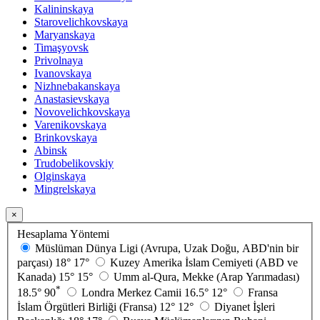
Kalininskaya
Starovelichkovskaya
Maryanskaya
Timaşyovsk
Privolnaya
Ivanovskaya
Nizhnebakanskaya
Anastasievskaya
Novovelichkovskaya
Varenikovskaya
Brinkovskaya
Abinsk
Trudobelikovskiy
Olginskaya
Mingrelskaya
×
Hesaplama Yöntemi
Müslüman Dünya Ligi (Avrupa, Uzak Doğu, ABD'nin bir
parçası)
18°
17°
Kuzey Amerika İslam Cemiyeti (ABD ve
Kanada)
15°
15°
Umm al-Qura, Mekke (Arap Yarımadası)
*
18.5°
90
Londra Merkez Camii
16.5°
12°
Fransa
İslam Örgütleri Birliği (Fransa)
12°
12°
Diyanet İşleri