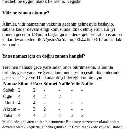
mezhebine uygun olarak belirlenir.
Değiştir
.
Vitir ne zaman okunur?
Âlimler, vitir namazının vaktinin gecenin gelmesiyle başlayıp,
sabaha kadar devam ettiği konusunda ittifak etmişlerdir. En iyi
dönem gecenin 1/3'ünün başlangıcına denk gelir ve sabah ezanına
kadar devam eder. 06 Ağustos'ta 'da bu,
00:44
ile
03:12
arasındaki
zamandır.
Yatsı namazı için en doğru zaman hangisi?
Tercihen namazı gece yarısından önce bitirilmesidir. Bununla
birlikte, gece yarısı ve Şeriat tanımında, yılın çeşitli dönemlerinde
gece saat 12'ye ve 11'e kadar düşebileceğini unutmayın.
Namaz
Sünnet
Farz
Sünnet
Nafile
Vitir
Nafile
Sabah
2
2
-
-
-
-
Öğle
4
4
2
2
-
-
Ikindi
4
4
-
-
-
-
Akşam
-
3
2
-
-
-
Yatsı
4
4
2
2
3
2
Müekkede, çok arzu edilen bir sünnettir. Bir kimse mazeretsiz olarak onları
devamlı olarak kaçırırsa, günaha girmiş olur
Gayri-mğekkede veya Mustahab -