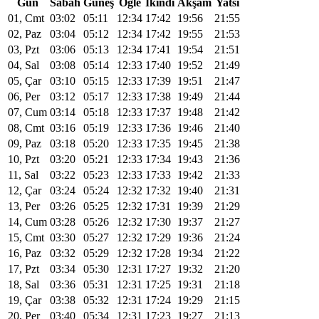
Gün
Sabah
Güneş
Öğle
Ikindi
Akşam
Yatsı
01, Cmt
03:02
05:11
12:34
17:42
19:56
21:55
02, Paz
03:04
05:12
12:34
17:42
19:55
21:53
03, Pzt
03:06
05:13
12:34
17:41
19:54
21:51
04, Sal
03:08
05:14
12:33
17:40
19:52
21:49
05, Çar
03:10
05:15
12:33
17:39
19:51
21:47
06, Per
03:12
05:17
12:33
17:38
19:49
21:44
07, Cum
03:14
05:18
12:33
17:37
19:48
21:42
08, Cmt
03:16
05:19
12:33
17:36
19:46
21:40
09, Paz
03:18
05:20
12:33
17:35
19:45
21:38
10, Pzt
03:20
05:21
12:33
17:34
19:43
21:36
11, Sal
03:22
05:23
12:33
17:33
19:42
21:33
12, Çar
03:24
05:24
12:32
17:32
19:40
21:31
13, Per
03:26
05:25
12:32
17:31
19:39
21:29
14, Cum
03:28
05:26
12:32
17:30
19:37
21:27
15, Cmt
03:30
05:27
12:32
17:29
19:36
21:24
16, Paz
03:32
05:29
12:32
17:28
19:34
21:22
17, Pzt
03:34
05:30
12:31
17:27
19:32
21:20
18, Sal
03:36
05:31
12:31
17:25
19:31
21:18
19, Çar
03:38
05:32
12:31
17:24
19:29
21:15
20, Per
03:40
05:34
12:31
17:23
19:27
21:13