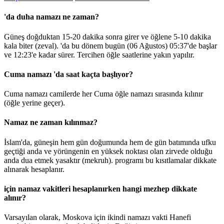
'da duha namazı ne zaman?
Güneş doğduktan 15-20 dakika sonra girer ve öğlene 5-10 dakika
kala biter (zeval). 'da bu dönem bugün (06 Ağustos)
05:37
'de başlar
ve
12:23
'e kadar sürer. Tercihen öğle saatlerine yakın yapılır.
Cuma namazı 'da saat kaçta başlıyor?
Cuma namazı camilerde her Cuma öğle namazı sırasında kılınır
(öğle yerine geçer).
Namaz ne zaman kılınmaz?
İslam'da, güneşin hem gün doğumunda hem de gün batımında ufku
geçtiği anda ve yörüngenin en yüksek noktası olan zirvede olduğu
anda dua etmek yasaktır (mekruh). programı bu kısıtlamalar dikkate
alınarak hesaplanır.
için namaz vakitleri hesaplanırken hangi mezhep dikkate
alınır?
Varsayılan olarak, Moskova için ikindi namazı vakti Hanefi