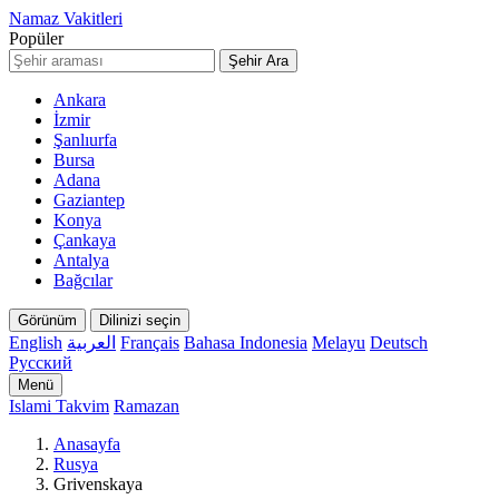
Namaz Vakitleri
Popüler
Şehir Ara
Ankara
İzmir
Şanlıurfa
Bursa
Adana
Gaziantep
Konya
Çankaya
Antalya
Bağcılar
Görünüm
Dilinizi seçin
English
العربية
Français
Bahasa Indonesia
Melayu
Deutsch
Русский
Menü
Islami Takvim
Ramazan
Anasayfa
Rusya
Grivenskaya