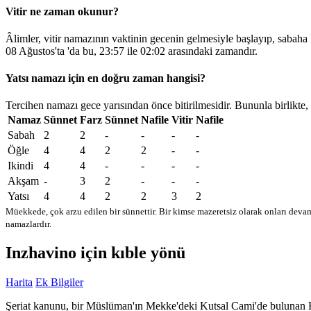
Vitir ne zaman okunur?
Âlimler, vitir namazının vaktinin gecenin gelmesiyle başlayıp, sabaha
08 Ağustos'ta 'da bu,
23:57
ile
02:02
arasındaki zamandır.
Yatsı namazı için en doğru zaman hangisi?
Tercihen namazı gece yarısından önce bitirilmesidir. Bununla birlikte,
Namaz
Sünnet
Farz
Sünnet
Nafile
Vitir
Nafile
Sabah
2
2
-
-
-
-
Öğle
4
4
2
2
-
-
Ikindi
4
4
-
-
-
-
Akşam
-
3
2
-
-
-
Yatsı
4
4
2
2
3
2
Müekkede, çok arzu edilen bir sünnettir. Bir kimse mazeretsiz olarak onları devam
namazlardır.
Inzhavino için kıble yönü
Harita
Ek Bilgiler
Şeriat kanunu, bir Müslüman'ın Mekke'deki Kutsal Cami'de bulunan Kabe