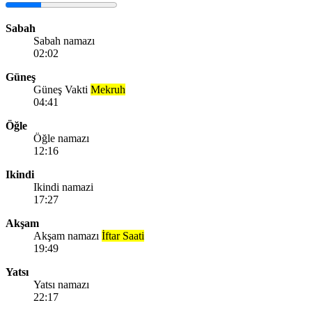
Sabah
Sabah namazı
02:02
Güneş
Güneş Vakti
Mekruh
04:41
Öğle
Öğle namazı
12:16
Ikindi
Ikindi namazi
17:27
Akşam
Akşam namazı
İftar Saati
19:49
Yatsı
Yatsı namazı
22:17