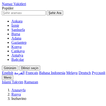
Namaz Vakitleri
Popüler
Şehir Ara
Ankara
İzmir
Şanlıurfa
Bursa
Adana
Gaziantep
Konya
Çankaya
Antalya
Bağcılar
Görünüm
Dilinizi seçin
English
العربية
Français
Bahasa Indonesia
Melayu
Deutsch
Русский
Menü
Islami Takvim
Ramazan
Anasayfa
Rusya
Inzhavino