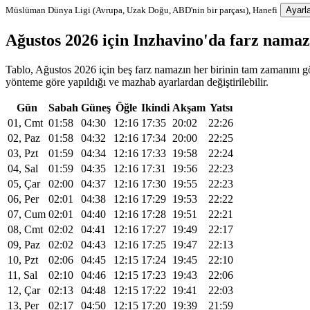
Müslüman Dünya Ligi (Avrupa, Uzak Doğu, ABD'nin bir parçası), Hanefi
Ayarla
Ağustos 2026 için Inzhavino'da farz nama
Tablo, Ağustos 2026 için beş farz namazın her birinin tam zamanını gös
yönteme göre yapıldığı ve mazhab ayarlardan değiştirilebilir.
Gün
Sabah
Güneş
Öğle
Ikindi
Akşam
Yatsı
01, Cmt
01:58
04:30
12:16
17:35
20:02
22:26
02, Paz
01:58
04:32
12:16
17:34
20:00
22:25
03, Pzt
01:59
04:34
12:16
17:33
19:58
22:24
04, Sal
01:59
04:35
12:16
17:31
19:56
22:23
05, Çar
02:00
04:37
12:16
17:30
19:55
22:23
06, Per
02:01
04:38
12:16
17:29
19:53
22:22
07, Cum
02:01
04:40
12:16
17:28
19:51
22:21
08, Cmt
02:02
04:41
12:16
17:27
19:49
22:17
09, Paz
02:02
04:43
12:16
17:25
19:47
22:13
10, Pzt
02:06
04:45
12:15
17:24
19:45
22:10
11, Sal
02:10
04:46
12:15
17:23
19:43
22:06
12, Çar
02:13
04:48
12:15
17:22
19:41
22:03
13, Per
02:17
04:50
12:15
17:20
19:39
21:59