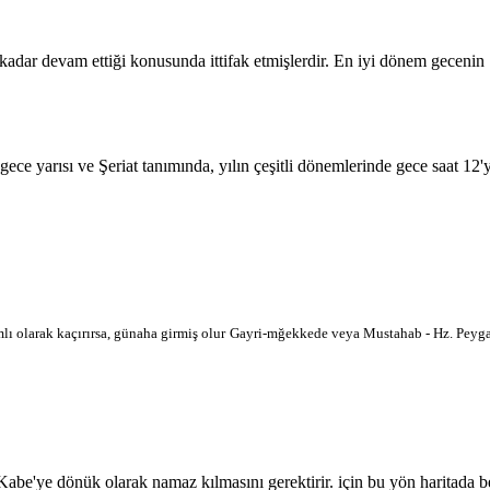
 kadar devam ettiği konusunda ittifak etmişlerdir. En iyi dönem geceni
 gece yarısı ve Şeriat tanımında, yılın çeşitli dönemlerinde gece saat 12
lı olarak kaçırırsa, günaha girmiş olur
Gayri-mğekkede veya Mustahab - Hz. Peygam
'ye dönük olarak namaz kılmasını gerektirir. için bu yön haritada belir