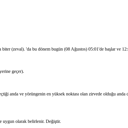
a biter (zeval). 'da bu dönem bugün (08 Ağustos)
05:01
'de başlar ve
12
erine geçer).
iği anda ve yörüngenin en yüksek noktası olan zirvede olduğu anda dua
 uygun olarak belirlenir.
Değiştir
.