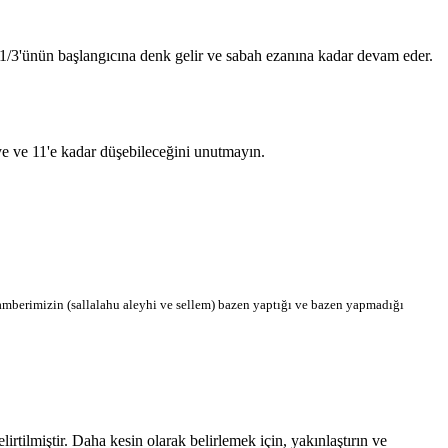
n 1/3'ünün başlangıcına denk gelir ve sabah ezanına kadar devam eder.
'ye ve 11'e kadar düşebileceğini unutmayın.
berimizin (sallalahu aleyhi ve sellem) bazen yaptığı ve bazen yapmadığı
tilmiştir. Daha kesin olarak belirlemek için, yakınlaştırın ve