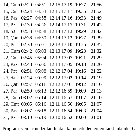
14, Cum
02:20
04:51
12:15
17:19
19:37
21:56
15, Cmt
02:24
04:53
12:15
17:17
19:35
21:52
16, Paz
02:27
04:55
12:14
17:16
19:33
21:49
17, Pzt
02:30
04:56
12:14
17:15
19:31
21:45
18, Sal
02:33
04:58
12:14
17:13
19:29
21:42
19, Çar
02:36
04:59
12:14
17:12
19:27
21:39
20, Per
02:39
05:01
12:13
17:10
19:25
21:35
21, Cum
02:42
05:03
12:13
17:09
19:23
21:32
22, Cmt
02:45
05:04
12:13
17:07
19:21
21:29
23, Paz
02:48
05:06
12:13
17:05
19:18
21:26
24, Pzt
02:51
05:08
12:12
17:04
19:16
21:22
25, Sal
02:54
05:09
12:12
17:02
19:14
21:19
26, Çar
02:57
05:11
12:12
17:01
19:12
21:16
27, Per
02:59
05:13
12:12
16:59
19:09
21:13
28, Cum
03:02
05:14
12:11
16:57
19:07
21:10
29, Cmt
03:05
05:16
12:11
16:56
19:05
21:07
30, Paz
03:07
05:18
12:11
16:54
19:03
21:04
31, Pzt
03:10
05:19
12:10
16:52
19:00
21:01
Program, yerel camiler tarafından kabul edililenlerden farklı olabili