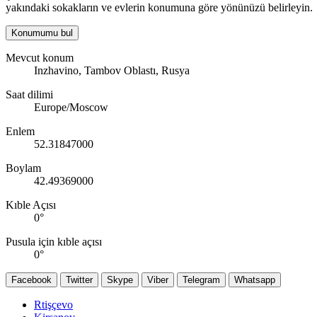
yakındaki sokakların ve evlerin konumuna göre yönünüzü belirleyin.
Konumumu bul
Mevcut konum
Inzhavino, Tambov Oblastı, Rusya
Saat dilimi
Europe/Moscow
Enlem
52.31847000
Boylam
42.49369000
Kıble Açısı
0
°
Pusula için kıble açısı
0
°
Facebook
Twitter
Skype
Viber
Telegram
Whatsapp
Rtişçevo