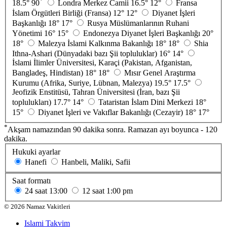
*
18.5°
90
Londra Merkez Camii
16.5°
12°
Fransa
İslam Örgütleri Birliği (Fransa)
12°
12°
Diyanet İşleri
Başkanlığı
18°
17°
Rusya Müslümanlarının Ruhani
Yönetimi
16°
15°
Endonezya Diyanet İşleri Başkanlığı
20°
18°
Malezya İslami Kalkınma Bakanlığı
18°
18°
Shia
Ithna-Ashari (Dünyadaki bazı Şii topluluklar)
16°
14°
İslami İlimler Üniversitesi, Karaçi (Pakistan, Afganistan,
Bangladeş, Hindistan)
18°
18°
Mısır Genel Araştırma
Kurumu (Afrika, Suriye, Lübnan, Malezya)
19.5°
17.5°
Jeofizik Enstitüsü, Tahran Üniversitesi (İran, bazı Şii
toplulukları)
17.7°
14°
Tataristan İslam Dini Merkezi
18°
15°
Diyanet İşleri ve Vakıflar Bakanlığı (Cezayir)
18°
17°
*
Akşam namazından 90 dakika sonra. Ramazan ayı boyunca - 120
dakika.
Hukuki ayarlar
Hanefi
Hanbeli, Maliki, Safii
Saat formatı
24 saat
13:00
12 saat
1:00 pm
©
2026
Namaz Vakitleri
Islami Takvim