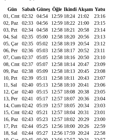
Gün
Sabah
Güneş
Öğle
Ikindi
Akşam
Yatsı
01, Cmt
02:32
04:54
12:59
18:24
21:02
23:16
02, Paz
02:33
04:56
12:59
18:22
21:00
23:15
03, Pzt
02:34
04:58
12:58
18:21
20:58
23:14
04, Sal
02:35
05:00
12:58
18:20
20:56
23:13
05, Çar
02:35
05:02
12:58
18:19
20:54
23:12
06, Per
02:36
05:03
12:58
18:17
20:52
23:11
07, Cum
02:37
05:05
12:58
18:16
20:50
23:10
08, Cmt
02:37
05:07
12:58
18:14
20:47
23:09
09, Paz
02:38
05:09
12:58
18:13
20:45
23:08
10, Pzt
02:39
05:11
12:58
18:11
20:43
23:07
11, Sal
02:40
05:13
12:58
18:10
20:41
23:06
12, Çar
02:40
05:15
12:57
18:08
20:38
23:05
13, Per
02:41
05:17
12:57
18:07
20:36
23:04
14, Cum
02:42
05:19
12:57
18:05
20:34
23:03
15, Cmt
02:42
05:21
12:57
18:04
20:31
23:01
16, Paz
02:43
05:23
12:57
18:02
20:29
23:00
17, Pzt
02:44
05:25
12:56
18:00
20:26
22:59
18, Sal
02:44
05:27
12:56
17:59
20:24
22:58
19, Çar
02:45
05:29
12:56
17:57
20:21
22:57