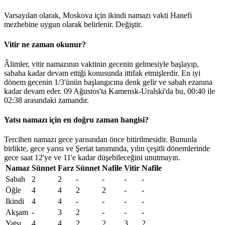
Varsayılan olarak, Moskova için ikindi namazı vakti Hanefi
mezhebine uygun olarak belirlenir.
Değiştir
.
Vitir ne zaman okunur?
Âlimler, vitir namazının vaktinin gecenin gelmesiyle başlayıp,
sabaha kadar devam ettiği konusunda ittifak etmişlerdir. En iyi
dönem gecenin 1/3'ünün başlangıcına denk gelir ve sabah ezanına
kadar devam eder. 09 Ağustos'ta Kamensk-Uralski'da bu,
00:40
ile
02:38
arasındaki zamandır.
Yatsı namazı için en doğru zaman hangisi?
Tercihen namazı gece yarısından önce bitirilmesidir. Bununla
birlikte, gece yarısı ve Şeriat tanımında, yılın çeşitli dönemlerinde
gece saat 12'ye ve 11'e kadar düşebileceğini unutmayın.
Namaz
Sünnet
Farz
Sünnet
Nafile
Vitir
Nafile
Sabah
2
2
-
-
-
-
Öğle
4
4
2
2
-
-
Ikindi
4
4
-
-
-
-
Akşam
-
3
2
-
-
-
Yatsı
4
4
2
2
3
2