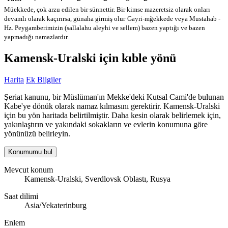
Müekkede, çok arzu edilen bir sünnettir. Bir kimse mazeretsiz olarak onları
devamlı olarak kaçırırsa, günaha girmiş olur
Gayri-mğekkede veya Mustahab -
Hz. Peygamberimizin (sallalahu aleyhi ve sellem) bazen yaptığı ve bazen
yapmadığı namazlardır.
Kamensk-Uralski için kıble yönü
Harita
Ek Bilgiler
Şeriat kanunu, bir Müslüman'ın Mekke'deki Kutsal Cami'de bulunan
Kabe'ye dönük olarak namaz kılmasını gerektirir. Kamensk-Uralski
için bu yön haritada belirtilmiştir. Daha kesin olarak belirlemek için,
yakınlaştırın ve yakındaki sokakların ve evlerin konumuna göre
yönünüzü belirleyin.
Konumumu bul
Mevcut konum
Kamensk-Uralski, Sverdlovsk Oblastı, Rusya
Saat dilimi
Asia/Yekaterinburg
Enlem