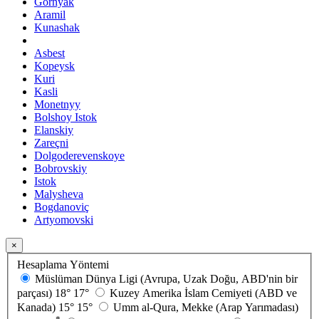
Gornyak
Aramil
Kunashak
Asbest
Kopeysk
Kuri
Kasli
Monetnyy
Bolshoy Istok
Elanskiy
Zareçni
Dolgoderevenskoye
Bobrovskiy
Istok
Malysheva
Bogdanoviç
Artyomovski
×
Hesaplama Yöntemi
Müslüman Dünya Ligi (Avrupa, Uzak Doğu, ABD'nin bir
parçası)
18°
17°
Kuzey Amerika İslam Cemiyeti (ABD ve
Kanada)
15°
15°
Umm al-Qura, Mekke (Arap Yarımadası)