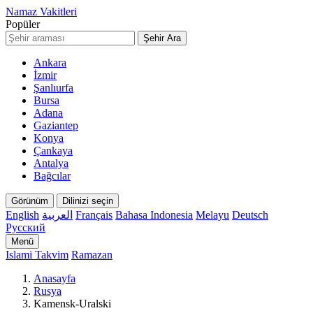
Namaz Vakitleri
Popüler
Şehir Ara
Ankara
İzmir
Şanlıurfa
Bursa
Adana
Gaziantep
Konya
Çankaya
Antalya
Bağcılar
Görünüm
Dilinizi seçin
English
العربية
Français
Bahasa Indonesia
Melayu
Deutsch
Русский
Menü
Islami Takvim
Ramazan
Anasayfa
Rusya
Kamensk-Uralski