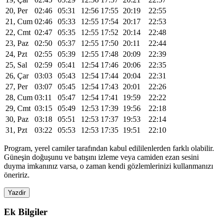
20, Per
02:46
05:31
12:56
17:55
20:19
22:55
21, Cum
02:46
05:33
12:55
17:54
20:17
22:53
22, Cmt
02:47
05:35
12:55
17:52
20:14
22:48
23, Paz
02:50
05:37
12:55
17:50
20:11
22:44
24, Pzt
02:55
05:39
12:55
17:48
20:09
22:39
25, Sal
02:59
05:41
12:54
17:46
20:06
22:35
26, Çar
03:03
05:43
12:54
17:44
20:04
22:31
27, Per
03:07
05:45
12:54
17:43
20:01
22:26
28, Cum
03:11
05:47
12:54
17:41
19:59
22:22
29, Cmt
03:15
05:49
12:53
17:39
19:56
22:18
30, Paz
03:18
05:51
12:53
17:37
19:53
22:14
31, Pzt
03:22
05:53
12:53
17:35
19:51
22:10
Program, yerel camiler tarafından kabul edililenlerden farklı olabilir.
Güneşin doğuşunu ve batışını izleme veya camiden ezan sesini
duyma imkanınız varsa, o zaman kendi gözlemlerinizi kullanmanızı
öneririz.
Yazdir
Ek Bilgiler