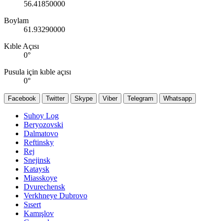
56.41850000
Boylam
61.93290000
Kıble Açısı
0
°
Pusula için kıble açısı
0
°
Facebook
Twitter
Skype
Viber
Telegram
Whatsapp
Suhoy Log
Beryozovski
Dalmatovo
Reftinsky
Rej
Snejinsk
Kataysk
Miasskoye
Dvurechensk
Verkhneye Dubrovo
Sısert
Kamışlov