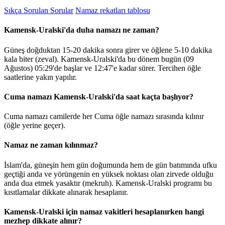
Sıkça Sorulan Sorular
Namaz rekatları tablosu
Kamensk-Uralski'da duha namazı ne zaman?
Güneş doğduktan 15-20 dakika sonra girer ve öğlene 5-10 dakika
kala biter (zeval). Kamensk-Uralski'da bu dönem bugün (09
Ağustos)
05:29
'de başlar ve
12:47
'e kadar sürer. Tercihen öğle
saatlerine yakın yapılır.
Cuma namazı Kamensk-Uralski'da saat kaçta başlıyor?
Cuma namazı camilerde her Cuma öğle namazı sırasında kılınır
(öğle yerine geçer).
Namaz ne zaman kılınmaz?
İslam'da, güneşin hem gün doğumunda hem de gün batımında ufku
geçtiği anda ve yörüngenin en yüksek noktası olan zirvede olduğu
anda dua etmek yasaktır (mekruh). Kamensk-Uralski programı bu
kısıtlamalar dikkate alınarak hesaplanır.
Kamensk-Uralski için namaz vakitleri hesaplanırken hangi
mezhep dikkate alınır?