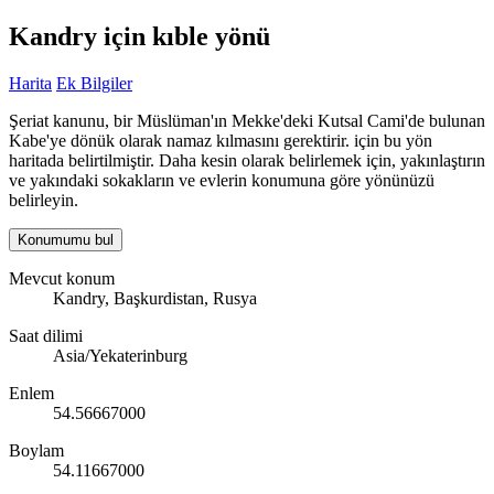
Kandry için kıble yönü
Harita
Ek Bilgiler
Şeriat kanunu, bir Müslüman'ın Mekke'deki Kutsal Cami'de bulunan
Kabe'ye dönük olarak namaz kılmasını gerektirir. için bu yön
haritada belirtilmiştir. Daha kesin olarak belirlemek için, yakınlaştırın
ve yakındaki sokakların ve evlerin konumuna göre yönünüzü
belirleyin.
Konumumu bul
Mevcut konum
Kandry, Başkurdistan, Rusya
Saat dilimi
Asia/Yekaterinburg
Enlem
54.56667000
Boylam
54.11667000