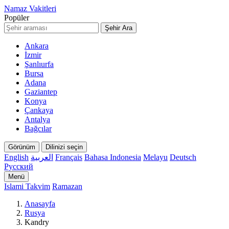
Namaz Vakitleri
Popüler
Şehir Ara
Ankara
İzmir
Şanlıurfa
Bursa
Adana
Gaziantep
Konya
Çankaya
Antalya
Bağcılar
Görünüm
Dilinizi seçin
English
العربية
Français
Bahasa Indonesia
Melayu
Deutsch
Русский
Menü
Islami Takvim
Ramazan
Anasayfa
Rusya
Kandry