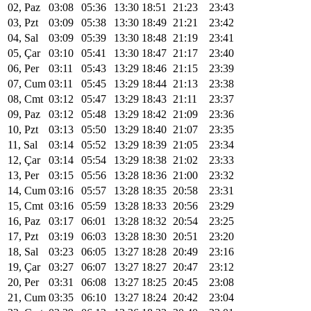
02, Paz
03:08
05:36
13:30
18:51
21:23
23:43
03, Pzt
03:09
05:38
13:30
18:49
21:21
23:42
04, Sal
03:09
05:39
13:30
18:48
21:19
23:41
05, Çar
03:10
05:41
13:30
18:47
21:17
23:40
06, Per
03:11
05:43
13:29
18:46
21:15
23:39
07, Cum
03:11
05:45
13:29
18:44
21:13
23:38
08, Cmt
03:12
05:47
13:29
18:43
21:11
23:37
09, Paz
03:12
05:48
13:29
18:42
21:09
23:36
10, Pzt
03:13
05:50
13:29
18:40
21:07
23:35
11, Sal
03:14
05:52
13:29
18:39
21:05
23:34
12, Çar
03:14
05:54
13:29
18:38
21:02
23:33
13, Per
03:15
05:56
13:28
18:36
21:00
23:32
14, Cum
03:16
05:57
13:28
18:35
20:58
23:31
15, Cmt
03:16
05:59
13:28
18:33
20:56
23:29
16, Paz
03:17
06:01
13:28
18:32
20:54
23:25
17, Pzt
03:19
06:03
13:28
18:30
20:51
23:20
18, Sal
03:23
06:05
13:27
18:28
20:49
23:16
19, Çar
03:27
06:07
13:27
18:27
20:47
23:12
20, Per
03:31
06:08
13:27
18:25
20:45
23:08
21, Cum
03:35
06:10
13:27
18:24
20:42
23:04