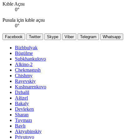
Kıble Açısı
0
°
Pusula için kıble açısı
0
°
Facebook
Twitter
Skype
Viber
Telegram
Whatsapp
Bizhbulyak
Bügülme
Subkhankulovo
Alkino-2
Chekmagush
Chishmy
Rayevskiy
Kushnarenkovo
Dzhalil
Ağizel
Bakaly
Devleken
Sharan
Tuymazı
Bavlı
Aktyubinskiy
Priyutovo