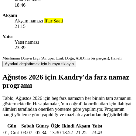
18:46
Akşam
Akşam namazı
İftar Saati
21:15
Yatsı
Yatsı namazı
23:39
Müslüman Dünya Ligi (Avrupa, Uzak Doğu, ABD'nin bir parçası), Hanefi
Ayarlari degistirmek için buraya tiklayin
Ağustos 2026 için Kandry'da farz namaz
programı
Tablo, Ağustos 2026 için beş farz namazın her birinin tam zamanını
göstermektedir. Hesaplamalar, 'nın coğrafi koordinatları için ilahiyat
alimleri tarafından önerilen yönteme göre yapılmıştır. Programın
hangi yönteme göre yapıldığı ve mazhab ayarlardan değiştirilebilir.
Gün
Sabah
Güneş
Öğle
Ikindi
Akşam
Yatsı
01, Cmt
03:07
05:34
13:30
18:52
21:25
23:43