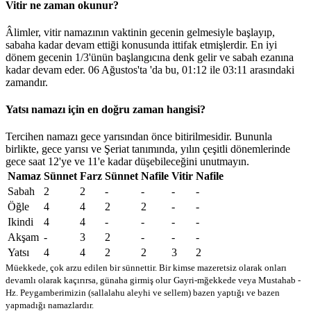
Vitir ne zaman okunur?
Âlimler, vitir namazının vaktinin gecenin gelmesiyle başlayıp,
sabaha kadar devam ettiği konusunda ittifak etmişlerdir. En iyi
dönem gecenin 1/3'ünün başlangıcına denk gelir ve sabah ezanına
kadar devam eder. 06 Ağustos'ta 'da bu,
01:12
ile
03:11
arasındaki
zamandır.
Yatsı namazı için en doğru zaman hangisi?
Tercihen namazı gece yarısından önce bitirilmesidir. Bununla
birlikte, gece yarısı ve Şeriat tanımında, yılın çeşitli dönemlerinde
gece saat 12'ye ve 11'e kadar düşebileceğini unutmayın.
Namaz
Sünnet
Farz
Sünnet
Nafile
Vitir
Nafile
Sabah
2
2
-
-
-
-
Öğle
4
4
2
2
-
-
Ikindi
4
4
-
-
-
-
Akşam
-
3
2
-
-
-
Yatsı
4
4
2
2
3
2
Müekkede, çok arzu edilen bir sünnettir. Bir kimse mazeretsiz olarak onları
devamlı olarak kaçırırsa, günaha girmiş olur
Gayri-mğekkede veya Mustahab -
Hz. Peygamberimizin (sallalahu aleyhi ve sellem) bazen yaptığı ve bazen
yapmadığı namazlardır.