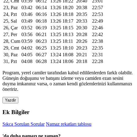
22, Cmt
03:39
06:12
13:26
18:22
20:40
23:01
23, Paz
03:42
06:14
13:26
18:20
20:38
22:57
24, Pzt
03:46
06:16
13:26
18:18
20:35
22:53
25, Sal
03:49
06:18
13:26
18:17
20:33
22:49
26, Çar
03:52
06:19
13:25
18:15
20:30
22:46
27, Per
03:56
06:21
13:25
18:13
20:28
22:42
28, Cum
03:59
06:23
13:25
18:11
20:26
22:38
29, Cmt
04:02
06:25
13:25
18:10
20:23
22:35
30, Paz
04:05
06:27
13:24
18:08
20:21
22:31
31, Pzt
04:08
06:28
13:24
18:06
20:18
22:28
Program, yerel camiler tarafından kabul edililenlerden farklı olabilir.
Güneşin doğuşunu ve batışını izleme veya camiden ezan sesini
duyma imkanınız varsa, o zaman kendi gözlemlerinizi kullanmanızı
öneririz.
Yazdir
Ek Bilgiler
Sıkça Sorulan Sorular
Namaz rekatları tablosu
'da duha namazı ne zaman?