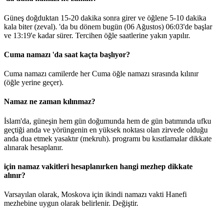
Güneş doğduktan 15-20 dakika sonra girer ve öğlene 5-10 dakika
kala biter (zeval). 'da bu dönem bugün (06 Ağustos)
06:03
'de başlar
ve
13:19
'e kadar sürer. Tercihen öğle saatlerine yakın yapılır.
Cuma namazı 'da saat kaçta başlıyor?
Cuma namazı camilerde her Cuma öğle namazı sırasında kılınır
(öğle yerine geçer).
Namaz ne zaman kılınmaz?
İslam'da, güneşin hem gün doğumunda hem de gün batımında ufku
geçtiği anda ve yörüngenin en yüksek noktası olan zirvede olduğu
anda dua etmek yasaktır (mekruh). programı bu kısıtlamalar dikkate
alınarak hesaplanır.
için namaz vakitleri hesaplanırken hangi mezhep dikkate
alınır?
Varsayılan olarak, Moskova için ikindi namazı vakti Hanefi
mezhebine uygun olarak belirlenir.
Değiştir
.