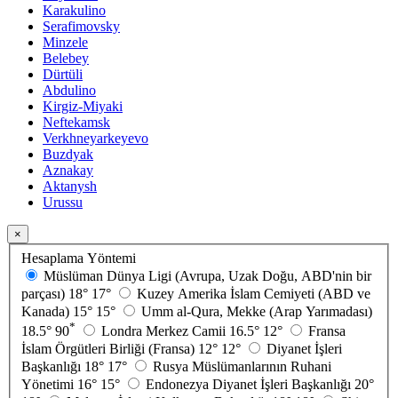
Karakulino
Serafimovsky
Minzele
Belebey
Dürtüli
Abdulino
Kirgiz-Miyaki
Neftekamsk
Verkhneyarkeyevo
Buzdyak
Aznakay
Aktanysh
Urussu
×
Hesaplama Yöntemi
Müslüman Dünya Ligi (Avrupa, Uzak Doğu, ABD'nin bir
parçası)
18°
17°
Kuzey Amerika İslam Cemiyeti (ABD ve
Kanada)
15°
15°
Umm al-Qura, Mekke (Arap Yarımadası)
*
18.5°
90
Londra Merkez Camii
16.5°
12°
Fransa
İslam Örgütleri Birliği (Fransa)
12°
12°
Diyanet İşleri
Başkanlığı
18°
17°
Rusya Müslümanlarının Ruhani
Yönetimi
16°
15°
Endonezya Diyanet İşleri Başkanlığı
20°