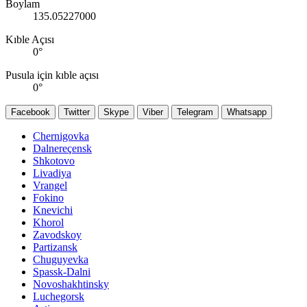
Boylam
135.05227000
Kıble Açısı
0
°
Pusula için kıble açısı
0
°
Facebook
Twitter
Skype
Viber
Telegram
Whatsapp
Chernigovka
Dalnereçensk
Shkotovo
Livadiya
Vrangel
Fokino
Knevichi
Khorol
Zavodskoy
Partizansk
Chuguyevka
Spassk-Dalni
Novoshakhtinsky
Luchegorsk