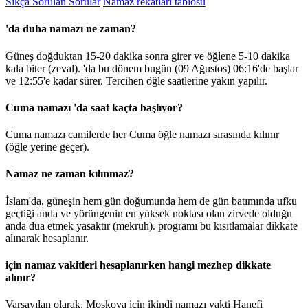
Sıkça Sorulan Sorular
Namaz rekatları tablosu
'da duha namazı ne zaman?
Güneş doğduktan 15-20 dakika sonra girer ve öğlene 5-10 dakika
kala biter (zeval). 'da bu dönem bugün (09 Ağustos)
06:16
'de başlar
ve
12:55
'e kadar sürer. Tercihen öğle saatlerine yakın yapılır.
Cuma namazı 'da saat kaçta başlıyor?
Cuma namazı camilerde her Cuma öğle namazı sırasında kılınır
(öğle yerine geçer).
Namaz ne zaman kılınmaz?
İslam'da, güneşin hem gün doğumunda hem de gün batımında ufku
geçtiği anda ve yörüngenin en yüksek noktası olan zirvede olduğu
anda dua etmek yasaktır (mekruh). programı bu kısıtlamalar dikkate
alınarak hesaplanır.
için namaz vakitleri hesaplanırken hangi mezhep dikkate
alınır?
Varsayılan olarak, Moskova için ikindi namazı vakti Hanefi