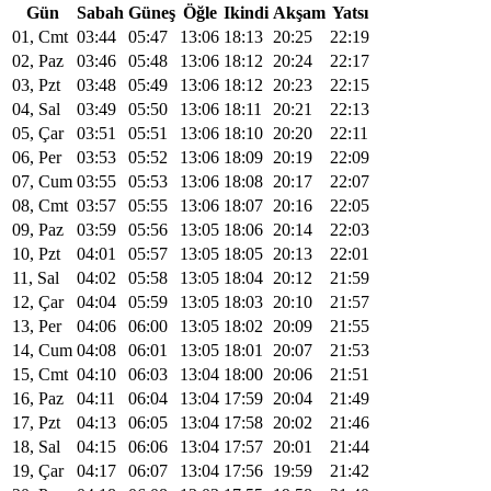
Gün
Sabah
Güneş
Öğle
Ikindi
Akşam
Yatsı
01, Cmt
03:44
05:47
13:06
18:13
20:25
22:19
02, Paz
03:46
05:48
13:06
18:12
20:24
22:17
03, Pzt
03:48
05:49
13:06
18:12
20:23
22:15
04, Sal
03:49
05:50
13:06
18:11
20:21
22:13
05, Çar
03:51
05:51
13:06
18:10
20:20
22:11
06, Per
03:53
05:52
13:06
18:09
20:19
22:09
07, Cum
03:55
05:53
13:06
18:08
20:17
22:07
08, Cmt
03:57
05:55
13:06
18:07
20:16
22:05
09, Paz
03:59
05:56
13:05
18:06
20:14
22:03
10, Pzt
04:01
05:57
13:05
18:05
20:13
22:01
11, Sal
04:02
05:58
13:05
18:04
20:12
21:59
12, Çar
04:04
05:59
13:05
18:03
20:10
21:57
13, Per
04:06
06:00
13:05
18:02
20:09
21:55
14, Cum
04:08
06:01
13:05
18:01
20:07
21:53
15, Cmt
04:10
06:03
13:04
18:00
20:06
21:51
16, Paz
04:11
06:04
13:04
17:59
20:04
21:49
17, Pzt
04:13
06:05
13:04
17:58
20:02
21:46
18, Sal
04:15
06:06
13:04
17:57
20:01
21:44
19, Çar
04:17
06:07
13:04
17:56
19:59
21:42