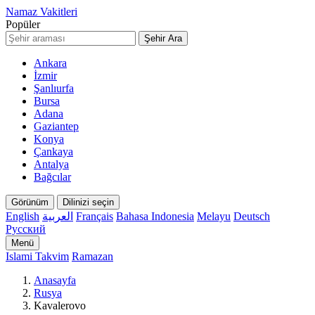
Namaz Vakitleri
Popüler
Şehir Ara
Ankara
İzmir
Şanlıurfa
Bursa
Adana
Gaziantep
Konya
Çankaya
Antalya
Bağcılar
Görünüm
Dilinizi seçin
English
العربية
Français
Bahasa Indonesia
Melayu
Deutsch
Русский
Menü
Islami Takvim
Ramazan
Anasayfa
Rusya
Kavalerovo