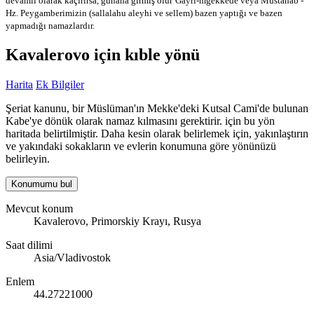
devamlı olarak kaçırırsa, günaha girmiş olur
Gayri-mğekkede veya Mustahab -
Hz. Peygamberimizin (sallalahu aleyhi ve sellem) bazen yaptığı ve bazen
yapmadığı namazlardır.
Kavalerovo için kıble yönü
Harita
Ek Bilgiler
Şeriat kanunu, bir Müslüman'ın Mekke'deki Kutsal Cami'de bulunan
Kabe'ye dönük olarak namaz kılmasını gerektirir. için bu yön
haritada belirtilmiştir. Daha kesin olarak belirlemek için, yakınlaştırın
ve yakındaki sokakların ve evlerin konumuna göre yönünüzü
belirleyin.
Konumumu bul
Mevcut konum
Kavalerovo, Primorskiy Krayı, Rusya
Saat dilimi
Asia/Vladivostok
Enlem
44.27221000