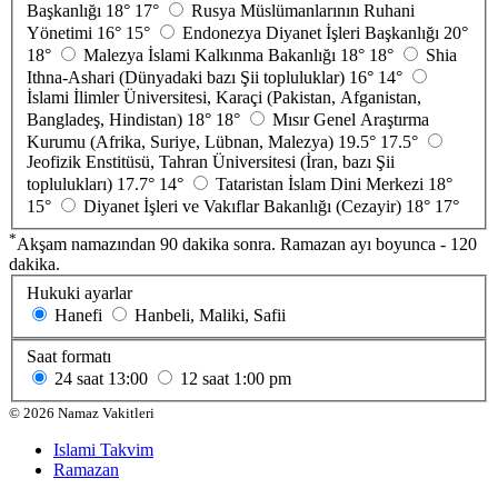
Başkanlığı
18°
17°
Rusya Müslümanlarının Ruhani
Yönetimi
16°
15°
Endonezya Diyanet İşleri Başkanlığı
20°
18°
Malezya İslami Kalkınma Bakanlığı
18°
18°
Shia
Ithna-Ashari (Dünyadaki bazı Şii topluluklar)
16°
14°
İslami İlimler Üniversitesi, Karaçi (Pakistan, Afganistan,
Bangladeş, Hindistan)
18°
18°
Mısır Genel Araştırma
Kurumu (Afrika, Suriye, Lübnan, Malezya)
19.5°
17.5°
Jeofizik Enstitüsü, Tahran Üniversitesi (İran, bazı Şii
toplulukları)
17.7°
14°
Tataristan İslam Dini Merkezi
18°
15°
Diyanet İşleri ve Vakıflar Bakanlığı (Cezayir)
18°
17°
*
Akşam namazından 90 dakika sonra. Ramazan ayı boyunca - 120
dakika.
Hukuki ayarlar
Hanefi
Hanbeli, Maliki, Safii
Saat formatı
24 saat
13:00
12 saat
1:00 pm
©
2026
Namaz Vakitleri
Islami Takvim
Ramazan