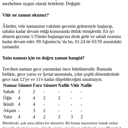
mezhebine uygun olarak belirlenir.
Değiştir
.
Vitir ne zaman okunur?
Âlimler, vitir namazının vaktinin gecenin gelmesiyle başlayıp,
sabaha kadar devam ettiği konusunda ittifak etmişlerdir. En iyi
dönem gecenin 1/3'ünün başlangıcına denk gelir ve sabah ezanına
kadar devam eder. 09 Ağustos'ta 'da bu,
01:24
ile
03:59
arasındaki
zamandır.
Yatsı namazı için en doğru zaman hangisi?
Tercihen namazı gece yarısından önce bitirilmesidir. Bununla
birlikte, gece yarısı ve Şeriat tanımında, yılın çeşitli dönemlerinde
gece saat 12'ye ve 11'e kadar düşebileceğini unutmayın.
Namaz
Sünnet
Farz
Sünnet
Nafile
Vitir
Nafile
Sabah
2
2
-
-
-
-
Öğle
4
4
2
2
-
-
Ikindi
4
4
-
-
-
-
Akşam
-
3
2
-
-
-
Yatsı
4
4
2
2
3
2
Müekkede, çok arzu edilen bir sünnettir. Bir kimse mazeretsiz olarak onları