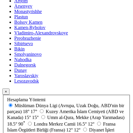
Artjom
Arsenyev
Monastyrishhe
Plastun
Bolşoy Kamen
Kamen-Rybolov
Vladimiro-Alexandrovskoye
Preobrazhenie
Sibirtsevo
Bikin
Smolyaninovo
Nahodka
Dalnegorsk
Dunay
Yaroslavskiy
Lesozavodsk
×
Hesaplama Yöntemi
Müslüman Dünya Ligi (Avrupa, Uzak Doğu, ABD'nin bir
parçası)
18°
17°
Kuzey Amerika İslam Cemiyeti (ABD ve
Kanada)
15°
15°
Umm al-Qura, Mekke (Arap Yarımadası)
*
18.5°
90
Londra Merkez Camii
16.5°
12°
Fransa
İslam Örgütleri Birliği (Fransa)
12°
12°
Diyanet İşleri