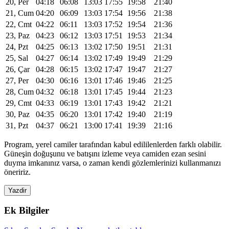
20, Per
04:18
06:08
13:03
17:55
19:58
21:40
21, Cum
04:20
06:09
13:03
17:54
19:56
21:38
22, Cmt
04:22
06:11
13:03
17:52
19:54
21:36
23, Paz
04:23
06:12
13:03
17:51
19:53
21:34
24, Pzt
04:25
06:13
13:02
17:50
19:51
21:31
25, Sal
04:27
06:14
13:02
17:49
19:49
21:29
26, Çar
04:28
06:15
13:02
17:47
19:47
21:27
27, Per
04:30
06:16
13:01
17:46
19:46
21:25
28, Cum
04:32
06:18
13:01
17:45
19:44
21:23
29, Cmt
04:33
06:19
13:01
17:43
19:42
21:21
30, Paz
04:35
06:20
13:01
17:42
19:40
21:19
31, Pzt
04:37
06:21
13:00
17:41
19:39
21:16
Program, yerel camiler tarafından kabul edililenlerden farklı olabilir.
Güneşin doğuşunu ve batışını izleme veya camiden ezan sesini
duyma imkanınız varsa, o zaman kendi gözlemlerinizi kullanmanızı
öneririz.
Yazdir
Ek Bilgiler