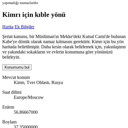
yapmadığı namazlardır.
Kimrı için kıble yönü
Harita
Ek Bilgiler
Şeriat kanunu, bir Müslüman'ın Mekke'deki Kutsal Cami'de bulunan
Kabe'ye dönük olarak namaz kılmasını gerektirir. Kimrı için bu yön
haritada belirtilmiştir. Daha kesin olarak belirlemek için, yakınlaştırın
ve yakındaki sokakların ve evlerin konumuna göre yönünüzü
belirleyin.
Konumumu bul
Mevcut konum
Kimrı, Tver Oblastı, Rusya
Saat dilimi
Europe/Moscow
Enlem
56.86667000
Boylam
37.35000000