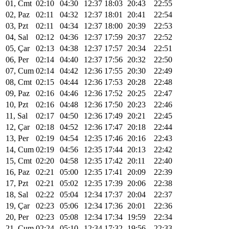
01, Cmt
02:10
04:30
12:37
18:03
20:43
22:55
02, Paz
02:11
04:32
12:37
18:01
20:41
22:54
03, Pzt
02:11
04:34
12:37
18:00
20:39
22:53
04, Sal
02:12
04:36
12:37
17:59
20:37
22:52
05, Çar
02:13
04:38
12:37
17:57
20:34
22:51
06, Per
02:14
04:40
12:37
17:56
20:32
22:50
07, Cum
02:14
04:42
12:36
17:55
20:30
22:49
08, Cmt
02:15
04:44
12:36
17:53
20:28
22:48
09, Paz
02:16
04:46
12:36
17:52
20:25
22:47
10, Pzt
02:16
04:48
12:36
17:50
20:23
22:46
11, Sal
02:17
04:50
12:36
17:49
20:21
22:45
12, Çar
02:18
04:52
12:36
17:47
20:18
22:44
13, Per
02:19
04:54
12:35
17:46
20:16
22:43
14, Cum
02:19
04:56
12:35
17:44
20:13
22:42
15, Cmt
02:20
04:58
12:35
17:42
20:11
22:40
16, Paz
02:21
05:00
12:35
17:41
20:09
22:39
17, Pzt
02:21
05:02
12:35
17:39
20:06
22:38
18, Sal
02:22
05:04
12:34
17:37
20:04
22:37
19, Çar
02:23
05:06
12:34
17:36
20:01
22:36
20, Per
02:23
05:08
12:34
17:34
19:59
22:34
21, Cum
02:24
05:10
12:34
17:32
19:56
22:33