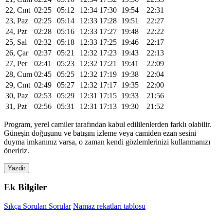
22, Cmt
02:25
05:12
12:34
17:30
19:54
22:31
23, Paz
02:25
05:14
12:33
17:28
19:51
22:27
24, Pzt
02:28
05:16
12:33
17:27
19:48
22:22
25, Sal
02:32
05:18
12:33
17:25
19:46
22:17
26, Çar
02:37
05:21
12:32
17:23
19:43
22:13
27, Per
02:41
05:23
12:32
17:21
19:41
22:09
28, Cum
02:45
05:25
12:32
17:19
19:38
22:04
29, Cmt
02:49
05:27
12:32
17:17
19:35
22:00
30, Paz
02:53
05:29
12:31
17:15
19:33
21:56
31, Pzt
02:56
05:31
12:31
17:13
19:30
21:52
Program, yerel camiler tarafından kabul edililenlerden farklı olabilir.
Güneşin doğuşunu ve batışını izleme veya camiden ezan sesini
duyma imkanınız varsa, o zaman kendi gözlemlerinizi kullanmanızı
öneririz.
Yazdir
Ek Bilgiler
Sıkça Sorulan Sorular
Namaz rekatları tablosu