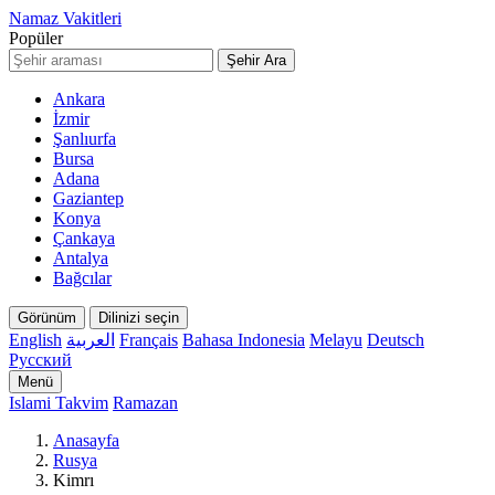
Namaz Vakitleri
Popüler
Şehir Ara
Ankara
İzmir
Şanlıurfa
Bursa
Adana
Gaziantep
Konya
Çankaya
Antalya
Bağcılar
Görünüm
Dilinizi seçin
English
العربية
Français
Bahasa Indonesia
Melayu
Deutsch
Русский
Menü
Islami Takvim
Ramazan
Anasayfa
Rusya
Kimrı