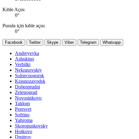
Kıble Açısı
0
°
Pusula için kıble açısı
0
°
Facebook
Twitter
Skype
Viber
Telegram
Whatsapp
Andreyevka
Ashukino
Verbilki
Nekrasovskiy
Solneçnogorsk
Krasnozavodsk
Dolgoprudni
Zelenograd
Novosinkovo
Taldom
Peresvet
Sofrino
Yahroma
Skoropuskovsky
Hotkovo
Dmitrov