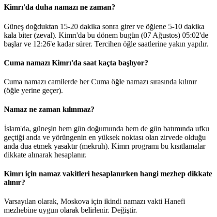
Kimrı'da duha namazı ne zaman?
Güneş doğduktan 15-20 dakika sonra girer ve öğlene 5-10 dakika
kala biter (zeval). Kimrı'da bu dönem bugün (07 Ağustos)
05:02
'de
başlar ve
12:26
'e kadar sürer. Tercihen öğle saatlerine yakın yapılır.
Cuma namazı Kimrı'da saat kaçta başlıyor?
Cuma namazı camilerde her Cuma öğle namazı sırasında kılınır
(öğle yerine geçer).
Namaz ne zaman kılınmaz?
İslam'da, güneşin hem gün doğumunda hem de gün batımında ufku
geçtiği anda ve yörüngenin en yüksek noktası olan zirvede olduğu
anda dua etmek yasaktır (mekruh). Kimrı programı bu kısıtlamalar
dikkate alınarak hesaplanır.
Kimrı için namaz vakitleri hesaplanırken hangi mezhep dikkate
alınır?
Varsayılan olarak, Moskova için ikindi namazı vakti Hanefi
mezhebine uygun olarak belirlenir.
Değiştir
.