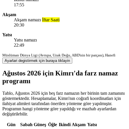
17:55
Akşam
Akşam namazı
İftar Saati
20:30
Yatsı
Yatsı namazı
22:49
Müslüman Dünya Ligi (Avrupa, Uzak Doğu, ABD'nin bir parçası), Hanefi
Ayarlari degistirmek için buraya tiklayin
Ağustos 2026 için Kimrı'da farz namaz
programı
Tablo, Ağustos 2026 için beş farz namazın her birinin tam zamanını
göstermektedir. Hesaplamalar, Kimrı'nın coğrafi koordinatları için
ilahiyat alimleri tarafından önerilen yönteme göre yapılmıştır.
Programın hangi yönteme göre yapıldığı ve mazhab ayarlardan
değiştirilebilir.
Gün
Sabah
Güneş
Öğle
Ikindi
Akşam
Yatsı