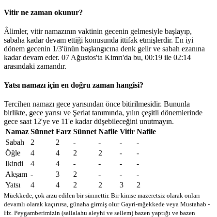
Vitir ne zaman okunur?
Âlimler, vitir namazının vaktinin gecenin gelmesiyle başlayıp,
sabaha kadar devam ettiği konusunda ittifak etmişlerdir. En iyi
dönem gecenin 1/3'ünün başlangıcına denk gelir ve sabah ezanına
kadar devam eder. 07 Ağustos'ta Kimrı'da bu,
00:19
ile
02:14
arasındaki zamandır.
Yatsı namazı için en doğru zaman hangisi?
Tercihen namazı gece yarısından önce bitirilmesidir. Bununla
birlikte, gece yarısı ve Şeriat tanımında, yılın çeşitli dönemlerinde
gece saat 12'ye ve 11'e kadar düşebileceğini unutmayın.
Namaz
Sünnet
Farz
Sünnet
Nafile
Vitir
Nafile
Sabah
2
2
-
-
-
-
Öğle
4
4
2
2
-
-
Ikindi
4
4
-
-
-
-
Akşam
-
3
2
-
-
-
Yatsı
4
4
2
2
3
2
Müekkede, çok arzu edilen bir sünnettir. Bir kimse mazeretsiz olarak onları
devamlı olarak kaçırırsa, günaha girmiş olur
Gayri-mğekkede veya Mustahab -
Hz. Peygamberimizin (sallalahu aleyhi ve sellem) bazen yaptığı ve bazen