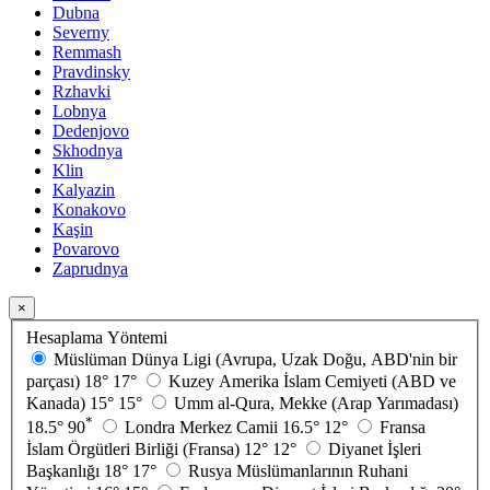
Dubna
Severny
Remmash
Pravdinsky
Rzhavki
Lobnya
Dedenjovo
Skhodnya
Klin
Kalyazin
Konakovo
Kaşin
Povarovo
Zaprudnya
×
Hesaplama Yöntemi
Müslüman Dünya Ligi (Avrupa, Uzak Doğu, ABD'nin bir
parçası)
18°
17°
Kuzey Amerika İslam Cemiyeti (ABD ve
Kanada)
15°
15°
Umm al-Qura, Mekke (Arap Yarımadası)
*
18.5°
90
Londra Merkez Camii
16.5°
12°
Fransa
İslam Örgütleri Birliği (Fransa)
12°
12°
Diyanet İşleri
Başkanlığı
18°
17°
Rusya Müslümanlarının Ruhani