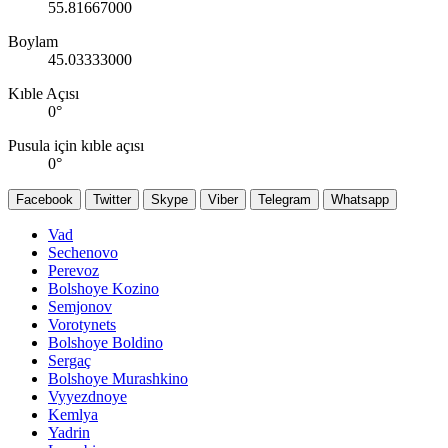
55.81667000
Boylam
45.03333000
Kıble Açısı
0
°
Pusula için kıble açısı
0
°
Facebook
Twitter
Skype
Viber
Telegram
Whatsapp
Vad
Sechenovo
Perevoz
Bolshoye Kozino
Semjonov
Vorotynets
Bolshoye Boldino
Sergaç
Bolshoye Murashkino
Vyyezdnoye
Kemlya
Yadrin