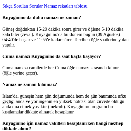
Sıkça Sorulan Sorular
Namaz rekatları tablosu
Knyaginino'da duha namazı ne zaman?
Güneş doğduktan 15-20 dakika sonra girer ve öğlene 5-10 dakika
kala biter (zeval). Knyaginino'da bu dönem bugün (09 Ağustos)
04:40
'de başlar ve
11:55
'e kadar sürer. Tercihen öğle saatlerine yakın
yapılır.
Cuma namazı Knyaginino'da saat kaçta başlıyor?
Cuma namazı camilerde her Cuma öğle namazı sırasında kılınır
(öğle yerine geçer).
Namaz ne zaman kılınmaz?
İslam'da, güneşin hem gün doğumunda hem de gün batımında ufku
geçtiği anda ve yörüngenin en yüksek noktası olan zirvede olduğu
anda dua etmek yasaktır (mekruh). Knyaginino programı bu
kısıtlamalar dikkate alınarak hesaplanır.
Knyaginino için namaz vakitleri hesaplanırken hangi mezhep
dikkate alınır?