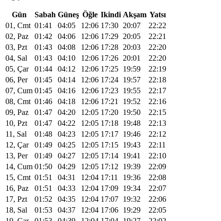
Gün
Sabah
Güneş
Öğle
Ikindi
Akşam
Yatsı
01, Cmt
01:41
04:05
12:06
17:30
20:07
22:22
02, Paz
01:42
04:06
12:06
17:29
20:05
22:21
03, Pzt
01:43
04:08
12:06
17:28
20:03
22:20
04, Sal
01:43
04:10
12:06
17:26
20:01
22:20
05, Çar
01:44
04:12
12:06
17:25
19:59
22:19
06, Per
01:45
04:14
12:06
17:24
19:57
22:18
07, Cum
01:45
04:16
12:06
17:23
19:55
22:17
08, Cmt
01:46
04:18
12:06
17:21
19:52
22:16
09, Paz
01:47
04:20
12:05
17:20
19:50
22:15
10, Pzt
01:47
04:22
12:05
17:18
19:48
22:13
11, Sal
01:48
04:23
12:05
17:17
19:46
22:12
12, Çar
01:49
04:25
12:05
17:15
19:43
22:11
13, Per
01:49
04:27
12:05
17:14
19:41
22:10
14, Cum
01:50
04:29
12:05
17:12
19:39
22:09
15, Cmt
01:51
04:31
12:04
17:11
19:36
22:08
16, Paz
01:51
04:33
12:04
17:09
19:34
22:07
17, Pzt
01:52
04:35
12:04
17:07
19:32
22:06
18, Sal
01:53
04:37
12:04
17:06
19:29
22:05
19, Çar
01:53
04:39
12:04
17:04
19:27
22:02