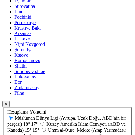
Lyambir
Surovatiha
Linda
Pochinki
Poretskoye
Krasnye Baki
Arzamas
Lıskovo
Nijni Novgorod
Şumerlya
Kstovo
Romodanovo
Shatki
Suhobezvodnoe
Lukoyanov
Bor
Zhdanovskiy
Pilna
×
Hesaplama Yöntemi
Müslüman Dünya Ligi (Avrupa, Uzak Doğu, ABD'nin bir
parçası)
18°
17°
Kuzey Amerika İslam Cemiyeti (ABD ve
Kanada)
15°
15°
Umm al-Qura, Mekke (Arap Yarımadası)