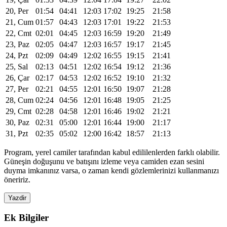
20, Per
01:54
04:41
12:03
17:02
19:25
21:58
21, Cum
01:57
04:43
12:03
17:01
19:22
21:53
22, Cmt
02:01
04:45
12:03
16:59
19:20
21:49
23, Paz
02:05
04:47
12:03
16:57
19:17
21:45
24, Pzt
02:09
04:49
12:02
16:55
19:15
21:41
25, Sal
02:13
04:51
12:02
16:54
19:12
21:36
26, Çar
02:17
04:53
12:02
16:52
19:10
21:32
27, Per
02:21
04:55
12:01
16:50
19:07
21:28
28, Cum
02:24
04:56
12:01
16:48
19:05
21:25
29, Cmt
02:28
04:58
12:01
16:46
19:02
21:21
30, Paz
02:31
05:00
12:01
16:44
19:00
21:17
31, Pzt
02:35
05:02
12:00
16:42
18:57
21:13
Program, yerel camiler tarafından kabul edililenlerden farklı olabilir.
Güneşin doğuşunu ve batışını izleme veya camiden ezan sesini
duyma imkanınız varsa, o zaman kendi gözlemlerinizi kullanmanızı
öneririz.
Yazdir
Ek Bilgiler