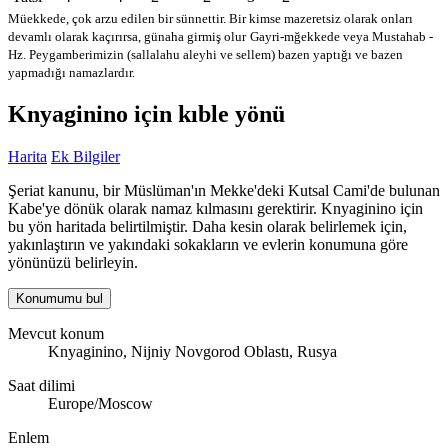
Müekkede, çok arzu edilen bir sünnettir. Bir kimse mazeretsiz olarak onları
devamlı olarak kaçırırsa, günaha girmiş olur
Gayri-mğekkede veya Mustahab -
Hz. Peygamberimizin (sallalahu aleyhi ve sellem) bazen yaptığı ve bazen
yapmadığı namazlardır.
Knyaginino için kıble yönü
Harita
Ek Bilgiler
Şeriat kanunu, bir Müslüman'ın Mekke'deki Kutsal Cami'de bulunan
Kabe'ye dönük olarak namaz kılmasını gerektirir. Knyaginino için
bu yön haritada belirtilmiştir. Daha kesin olarak belirlemek için,
yakınlaştırın ve yakındaki sokakların ve evlerin konumuna göre
yönünüzü belirleyin.
Konumumu bul
Mevcut konum
Knyaginino, Nijniy Novgorod Oblastı, Rusya
Saat dilimi
Europe/Moscow
Enlem