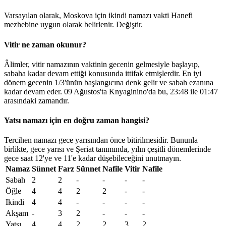
Varsayılan olarak, Moskova için ikindi namazı vakti Hanefi
mezhebine uygun olarak belirlenir.
Değiştir
.
Vitir ne zaman okunur?
Âlimler, vitir namazının vaktinin gecenin gelmesiyle başlayıp,
sabaha kadar devam ettiği konusunda ittifak etmişlerdir. En iyi
dönem gecenin 1/3'ünün başlangıcına denk gelir ve sabah ezanına
kadar devam eder. 09 Ağustos'ta Knyaginino'da bu,
23:48
ile
01:47
arasındaki zamandır.
Yatsı namazı için en doğru zaman hangisi?
Tercihen namazı gece yarısından önce bitirilmesidir. Bununla
birlikte, gece yarısı ve Şeriat tanımında, yılın çeşitli dönemlerinde
gece saat 12'ye ve 11'e kadar düşebileceğini unutmayın.
Namaz
Sünnet
Farz
Sünnet
Nafile
Vitir
Nafile
Sabah
2
2
-
-
-
-
Öğle
4
4
2
2
-
-
Ikindi
4
4
-
-
-
-
Akşam
-
3
2
-
-
-
Yatsı
4
4
2
2
3
2