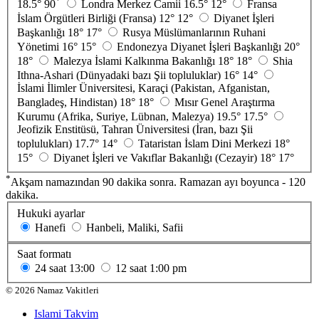
*
18.5°
90
Londra Merkez Camii
16.5°
12°
Fransa
İslam Örgütleri Birliği (Fransa)
12°
12°
Diyanet İşleri
Başkanlığı
18°
17°
Rusya Müslümanlarının Ruhani
Yönetimi
16°
15°
Endonezya Diyanet İşleri Başkanlığı
20°
18°
Malezya İslami Kalkınma Bakanlığı
18°
18°
Shia
Ithna-Ashari (Dünyadaki bazı Şii topluluklar)
16°
14°
İslami İlimler Üniversitesi, Karaçi (Pakistan, Afganistan,
Bangladeş, Hindistan)
18°
18°
Mısır Genel Araştırma
Kurumu (Afrika, Suriye, Lübnan, Malezya)
19.5°
17.5°
Jeofizik Enstitüsü, Tahran Üniversitesi (İran, bazı Şii
toplulukları)
17.7°
14°
Tataristan İslam Dini Merkezi
18°
15°
Diyanet İşleri ve Vakıflar Bakanlığı (Cezayir)
18°
17°
*
Akşam namazından 90 dakika sonra. Ramazan ayı boyunca - 120
dakika.
Hukuki ayarlar
Hanefi
Hanbeli, Maliki, Safii
Saat formatı
24 saat
13:00
12 saat
1:00 pm
©
2026
Namaz Vakitleri
Islami Takvim