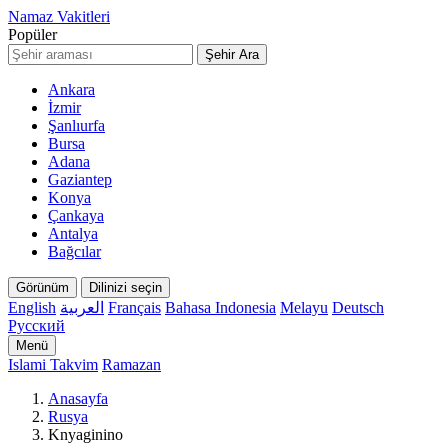
Namaz Vakitleri
Popüler
Şehir Ara
Ankara
İzmir
Şanlıurfa
Bursa
Adana
Gaziantep
Konya
Çankaya
Antalya
Bağcılar
Görünüm
Dilinizi seçin
English
العربية
Français
Bahasa Indonesia
Melayu
Deutsch
Русский
Menü
Islami Takvim
Ramazan
Anasayfa
Rusya
Knyaginino