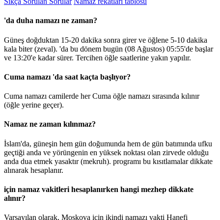
Sıkça Sorulan Sorular
Namaz rekatları tablosu
'da duha namazı ne zaman?
Güneş doğduktan 15-20 dakika sonra girer ve öğlene 5-10 dakika
kala biter (zeval). 'da bu dönem bugün (08 Ağustos)
05:55
'de başlar
ve
13:20
'e kadar sürer. Tercihen öğle saatlerine yakın yapılır.
Cuma namazı 'da saat kaçta başlıyor?
Cuma namazı camilerde her Cuma öğle namazı sırasında kılınır
(öğle yerine geçer).
Namaz ne zaman kılınmaz?
İslam'da, güneşin hem gün doğumunda hem de gün batımında ufku
geçtiği anda ve yörüngenin en yüksek noktası olan zirvede olduğu
anda dua etmek yasaktır (mekruh). programı bu kısıtlamalar dikkate
alınarak hesaplanır.
için namaz vakitleri hesaplanırken hangi mezhep dikkate
alınır?
Varsayılan olarak, Moskova için ikindi namazı vakti Hanefi