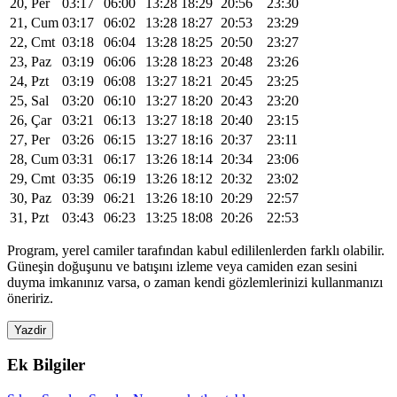
20, Per
03:17
06:00
13:28
18:29
20:56
23:30
21, Cum
03:17
06:02
13:28
18:27
20:53
23:29
22, Cmt
03:18
06:04
13:28
18:25
20:50
23:27
23, Paz
03:19
06:06
13:28
18:23
20:48
23:26
24, Pzt
03:19
06:08
13:27
18:21
20:45
23:25
25, Sal
03:20
06:10
13:27
18:20
20:43
23:20
26, Çar
03:21
06:13
13:27
18:18
20:40
23:15
27, Per
03:26
06:15
13:27
18:16
20:37
23:11
28, Cum
03:31
06:17
13:26
18:14
20:34
23:06
29, Cmt
03:35
06:19
13:26
18:12
20:32
23:02
30, Paz
03:39
06:21
13:26
18:10
20:29
22:57
31, Pzt
03:43
06:23
13:25
18:08
20:26
22:53
Program, yerel camiler tarafından kabul edililenlerden farklı olabilir.
Güneşin doğuşunu ve batışını izleme veya camiden ezan sesini
duyma imkanınız varsa, o zaman kendi gözlemlerinizi kullanmanızı
öneririz.
Yazdir
Ek Bilgiler