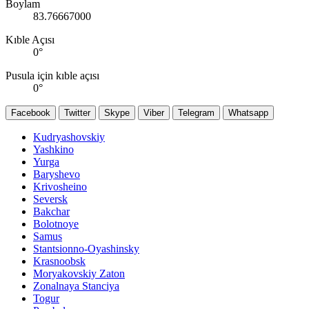
Boylam
83.76667000
Kıble Açısı
0
°
Pusula için kıble açısı
0
°
Facebook
Twitter
Skype
Viber
Telegram
Whatsapp
Kudryashovskiy
Yashkino
Yurga
Baryshevo
Krivosheino
Seversk
Bakchar
Bolotnoye
Samus
Stantsionno-Oyashinsky
Krasnoobsk
Moryakovskiy Zaton
Zonalnaya Stanciya
Togur