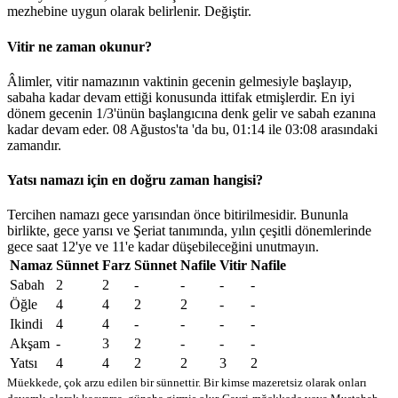
mezhebine uygun olarak belirlenir.
Değiştir
.
Vitir ne zaman okunur?
Âlimler, vitir namazının vaktinin gecenin gelmesiyle başlayıp,
sabaha kadar devam ettiği konusunda ittifak etmişlerdir. En iyi
dönem gecenin 1/3'ünün başlangıcına denk gelir ve sabah ezanına
kadar devam eder. 08 Ağustos'ta 'da bu,
01:14
ile
03:08
arasındaki
zamandır.
Yatsı namazı için en doğru zaman hangisi?
Tercihen namazı gece yarısından önce bitirilmesidir. Bununla
birlikte, gece yarısı ve Şeriat tanımında, yılın çeşitli dönemlerinde
gece saat 12'ye ve 11'e kadar düşebileceğini unutmayın.
Namaz
Sünnet
Farz
Sünnet
Nafile
Vitir
Nafile
Sabah
2
2
-
-
-
-
Öğle
4
4
2
2
-
-
Ikindi
4
4
-
-
-
-
Akşam
-
3
2
-
-
-
Yatsı
4
4
2
2
3
2
Müekkede, çok arzu edilen bir sünnettir. Bir kimse mazeretsiz olarak onları