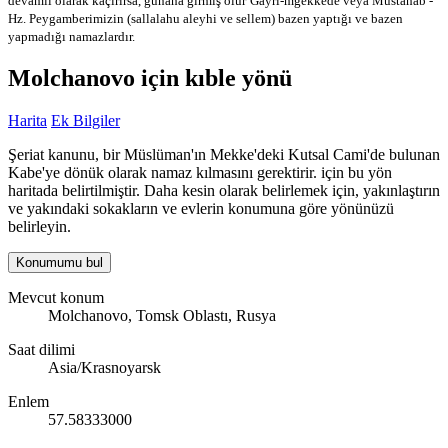
devamlı olarak kaçırırsa, günaha girmiş olur
Gayri-mğekkede veya Mustahab -
Hz. Peygamberimizin (sallalahu aleyhi ve sellem) bazen yaptığı ve bazen
yapmadığı namazlardır.
Molchanovo için kıble yönü
Harita
Ek Bilgiler
Şeriat kanunu, bir Müslüman'ın Mekke'deki Kutsal Cami'de bulunan
Kabe'ye dönük olarak namaz kılmasını gerektirir. için bu yön
haritada belirtilmiştir. Daha kesin olarak belirlemek için, yakınlaştırın
ve yakındaki sokakların ve evlerin konumuna göre yönünüzü
belirleyin.
Konumumu bul
Mevcut konum
Molchanovo, Tomsk Oblastı, Rusya
Saat dilimi
Asia/Krasnoyarsk
Enlem
57.58333000