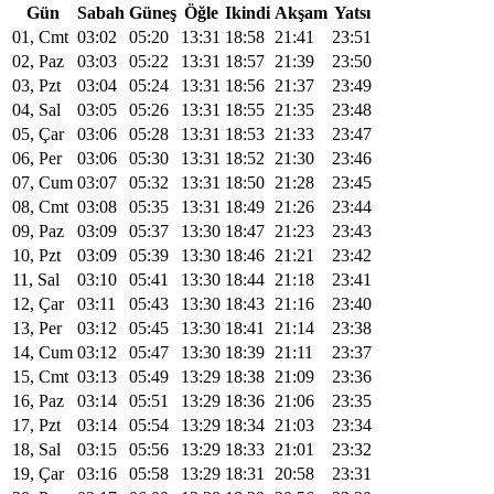
Gün
Sabah
Güneş
Öğle
Ikindi
Akşam
Yatsı
01, Cmt
03:02
05:20
13:31
18:58
21:41
23:51
02, Paz
03:03
05:22
13:31
18:57
21:39
23:50
03, Pzt
03:04
05:24
13:31
18:56
21:37
23:49
04, Sal
03:05
05:26
13:31
18:55
21:35
23:48
05, Çar
03:06
05:28
13:31
18:53
21:33
23:47
06, Per
03:06
05:30
13:31
18:52
21:30
23:46
07, Cum
03:07
05:32
13:31
18:50
21:28
23:45
08, Cmt
03:08
05:35
13:31
18:49
21:26
23:44
09, Paz
03:09
05:37
13:30
18:47
21:23
23:43
10, Pzt
03:09
05:39
13:30
18:46
21:21
23:42
11, Sal
03:10
05:41
13:30
18:44
21:18
23:41
12, Çar
03:11
05:43
13:30
18:43
21:16
23:40
13, Per
03:12
05:45
13:30
18:41
21:14
23:38
14, Cum
03:12
05:47
13:30
18:39
21:11
23:37
15, Cmt
03:13
05:49
13:29
18:38
21:09
23:36
16, Paz
03:14
05:51
13:29
18:36
21:06
23:35
17, Pzt
03:14
05:54
13:29
18:34
21:03
23:34
18, Sal
03:15
05:56
13:29
18:33
21:01
23:32
19, Çar
03:16
05:58
13:29
18:31
20:58
23:31