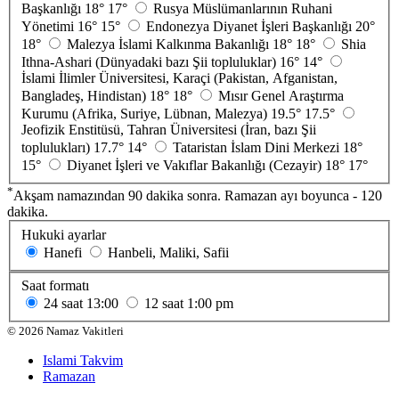
Başkanlığı
18°
17°
Rusya Müslümanlarının Ruhani
Yönetimi
16°
15°
Endonezya Diyanet İşleri Başkanlığı
20°
18°
Malezya İslami Kalkınma Bakanlığı
18°
18°
Shia
Ithna-Ashari (Dünyadaki bazı Şii topluluklar)
16°
14°
İslami İlimler Üniversitesi, Karaçi (Pakistan, Afganistan,
Bangladeş, Hindistan)
18°
18°
Mısır Genel Araştırma
Kurumu (Afrika, Suriye, Lübnan, Malezya)
19.5°
17.5°
Jeofizik Enstitüsü, Tahran Üniversitesi (İran, bazı Şii
toplulukları)
17.7°
14°
Tataristan İslam Dini Merkezi
18°
15°
Diyanet İşleri ve Vakıflar Bakanlığı (Cezayir)
18°
17°
*
Akşam namazından 90 dakika sonra. Ramazan ayı boyunca - 120
dakika.
Hukuki ayarlar
Hanefi
Hanbeli, Maliki, Safii
Saat formatı
24 saat
13:00
12 saat
1:00 pm
©
2026
Namaz Vakitleri
Islami Takvim
Ramazan