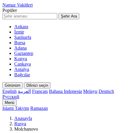
Namaz Vakitleri
Popüler
Şehir Ara
Ankara
İzmir
Şanlıurfa
Bursa
Adana
Gaziantep
Konya
Çankaya
Antalya
Bağcılar
Görünüm
Dilinizi seçin
English
العربية
Français
Bahasa Indonesia
Melayu
Deutsch
Русский
Menü
Islami Takvim
Ramazan
Anasayfa
Rusya
Molchanovo