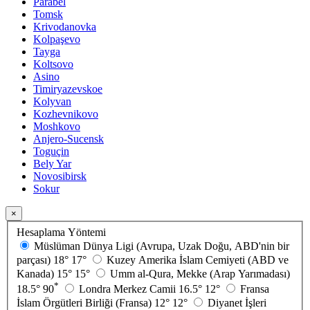
Parabel
Tomsk
Krivodanovka
Kolpaşevo
Tayga
Koltsovo
Asino
Timiryazevskoe
Kolyvan
Kozhevnikovo
Moshkovo
Anjero-Sucensk
Toguçin
Bely Yar
Novosibirsk
Sokur
×
Hesaplama Yöntemi
Müslüman Dünya Ligi (Avrupa, Uzak Doğu, ABD'nin bir
parçası)
18°
17°
Kuzey Amerika İslam Cemiyeti (ABD ve
Kanada)
15°
15°
Umm al-Qura, Mekke (Arap Yarımadası)
*
18.5°
90
Londra Merkez Camii
16.5°
12°
Fransa
İslam Örgütleri Birliği (Fransa)
12°
12°
Diyanet İşleri