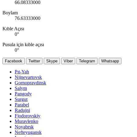
66.08333000
Boylam
76.63333000
Kıble Açısı
0
°
Pusula için kıble açısı
0
°
Facebook
Twitter
Skype
Viber
Telegram
Whatsapp
Pıt-Yah
Nijnevartovsk
Gornopravdinsk
Salym
Pangody
Surgut
Parabel
Radujni
Fjodorovskiy
Muravlenko
Noyabrsk
Nefteyugansk