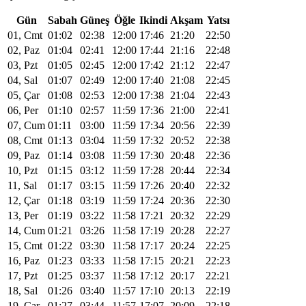
Gün
Sabah
Güneş
Öğle
Ikindi
Akşam
Yatsı
01, Cmt
01:02
02:38
12:00
17:46
21:20
22:50
02, Paz
01:04
02:41
12:00
17:44
21:16
22:48
03, Pzt
01:05
02:45
12:00
17:42
21:12
22:47
04, Sal
01:07
02:49
12:00
17:40
21:08
22:45
05, Çar
01:08
02:53
12:00
17:38
21:04
22:43
06, Per
01:10
02:57
11:59
17:36
21:00
22:41
07, Cum
01:11
03:00
11:59
17:34
20:56
22:39
08, Cmt
01:13
03:04
11:59
17:32
20:52
22:38
09, Paz
01:14
03:08
11:59
17:30
20:48
22:36
10, Pzt
01:15
03:12
11:59
17:28
20:44
22:34
11, Sal
01:17
03:15
11:59
17:26
20:40
22:32
12, Çar
01:18
03:19
11:59
17:24
20:36
22:30
13, Per
01:19
03:22
11:58
17:21
20:32
22:29
14, Cum
01:21
03:26
11:58
17:19
20:28
22:27
15, Cmt
01:22
03:30
11:58
17:17
20:24
22:25
16, Paz
01:23
03:33
11:58
17:15
20:21
22:23
17, Pzt
01:25
03:37
11:58
17:12
20:17
22:21
18, Sal
01:26
03:40
11:57
17:10
20:13
22:19
19, Çar
01:27
03:44
11:57
17:07
20:09
22:18