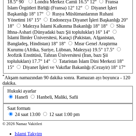
*
18.5°
90
Londra Merkez Camii
16.5°
12°
Fransa
İslam Örgütleri Birliği (Fransa)
12°
12°
Diyanet İşleri
Başkanlığı
18°
17°
Rusya Müslümanlarının Ruhani
Yönetimi
16°
15°
Endonezya Diyanet İşleri Başkanlığı
20°
18°
Malezya İslami Kalkınma Bakanlığı
18°
18°
Shia
Ithna-Ashari (Dünyadaki bazı Şii topluluklar)
16°
14°
İslami İlimler Üniversitesi, Karaçi (Pakistan, Afganistan,
Bangladeş, Hindistan)
18°
18°
Mısır Genel Araştırma
Kurumu (Afrika, Suriye, Lübnan, Malezya)
19.5°
17.5°
Jeofizik Enstitüsü, Tahran Üniversitesi (İran, bazı Şii
toplulukları)
17.7°
14°
Tataristan İslam Dini Merkezi
18°
15°
Diyanet İşleri ve Vakıflar Bakanlığı (Cezayir)
18°
17°
*
Akşam namazından 90 dakika sonra. Ramazan ayı boyunca - 120
dakika.
Hukuki ayarlar
Hanefi
Hanbeli, Maliki, Safii
Saat formatı
24 saat
13:00
12 saat
1:00 pm
©
2026
Namaz Vakitleri
Islami Takvim