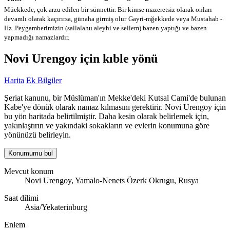
Müekkede, çok arzu edilen bir sünnettir. Bir kimse mazeretsiz olarak onları
devamlı olarak kaçırırsa, günaha girmiş olur
Gayri-mğekkede veya Mustahab -
Hz. Peygamberimizin (sallalahu aleyhi ve sellem) bazen yaptığı ve bazen
yapmadığı namazlardır.
Novi Urengoy için kıble yönü
Harita
Ek Bilgiler
Şeriat kanunu, bir Müslüman'ın Mekke'deki Kutsal Cami'de bulunan
Kabe'ye dönük olarak namaz kılmasını gerektirir. Novi Urengoy için
bu yön haritada belirtilmiştir. Daha kesin olarak belirlemek için,
yakınlaştırın ve yakındaki sokakların ve evlerin konumuna göre
yönünüzü belirleyin.
Konumumu bul
Mevcut konum
Novi Urengoy, Yamalo-Nenets Özerk Okrugu, Rusya
Saat dilimi
Asia/Yekaterinburg
Enlem