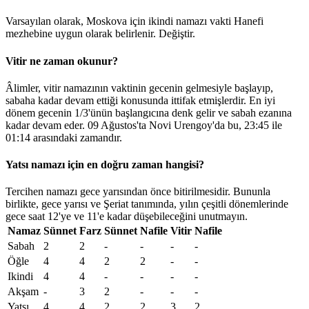
Varsayılan olarak, Moskova için ikindi namazı vakti Hanefi
mezhebine uygun olarak belirlenir.
Değiştir
.
Vitir ne zaman okunur?
Âlimler, vitir namazının vaktinin gecenin gelmesiyle başlayıp,
sabaha kadar devam ettiği konusunda ittifak etmişlerdir. En iyi
dönem gecenin 1/3'ünün başlangıcına denk gelir ve sabah ezanına
kadar devam eder. 09 Ağustos'ta Novi Urengoy'da bu,
23:45
ile
01:14
arasındaki zamandır.
Yatsı namazı için en doğru zaman hangisi?
Tercihen namazı gece yarısından önce bitirilmesidir. Bununla
birlikte, gece yarısı ve Şeriat tanımında, yılın çeşitli dönemlerinde
gece saat 12'ye ve 11'e kadar düşebileceğini unutmayın.
Namaz
Sünnet
Farz
Sünnet
Nafile
Vitir
Nafile
Sabah
2
2
-
-
-
-
Öğle
4
4
2
2
-
-
Ikindi
4
4
-
-
-
-
Akşam
-
3
2
-
-
-
Yatsı
4
4
2
2
3
2