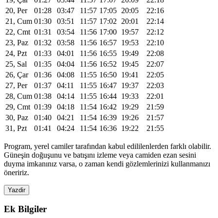
20, Per
01:28
03:47
11:57
17:05
20:05
22:16
21, Cum
01:30
03:51
11:57
17:02
20:01
22:14
22, Cmt
01:31
03:54
11:56
17:00
19:57
22:12
23, Paz
01:32
03:58
11:56
16:57
19:53
22:10
24, Pzt
01:33
04:01
11:56
16:55
19:49
22:08
25, Sal
01:35
04:04
11:56
16:52
19:45
22:07
26, Çar
01:36
04:08
11:55
16:50
19:41
22:05
27, Per
01:37
04:11
11:55
16:47
19:37
22:03
28, Cum
01:38
04:14
11:55
16:44
19:33
22:01
29, Cmt
01:39
04:18
11:54
16:42
19:29
21:59
30, Paz
01:40
04:21
11:54
16:39
19:26
21:57
31, Pzt
01:41
04:24
11:54
16:36
19:22
21:55
Program, yerel camiler tarafından kabul edililenlerden farklı olabilir.
Güneşin doğuşunu ve batışını izleme veya camiden ezan sesini
duyma imkanınız varsa, o zaman kendi gözlemlerinizi kullanmanızı
öneririz.
Yazdir
Ek Bilgiler