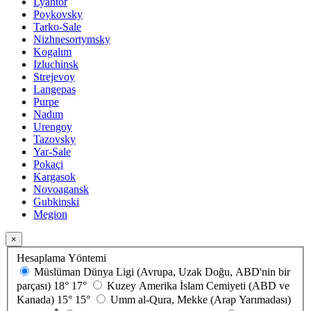
Lyantor
Poykovsky
Tarko-Sale
Nizhnesortymsky
Kogalım
Izluchinsk
Strejevoy
Langepas
Purpe
Nadım
Urengoy
Tazovsky
Yar-Sale
Pokaçi
Kargasok
Novoagansk
Gubkinski
Megion
×
Hesaplama Yöntemi
Müslüman Dünya Ligi (Avrupa, Uzak Doğu, ABD'nin bir
parçası)
18°
17°
Kuzey Amerika İslam Cemiyeti (ABD ve
Kanada)
15°
15°
Umm al-Qura, Mekke (Arap Yarımadası)