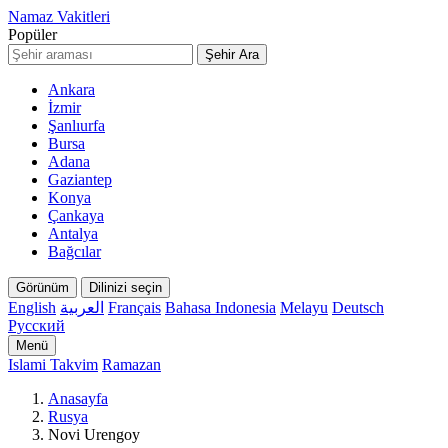
Namaz Vakitleri
Popüler
Şehir Ara
Ankara
İzmir
Şanlıurfa
Bursa
Adana
Gaziantep
Konya
Çankaya
Antalya
Bağcılar
Görünüm
Dilinizi seçin
English
العربية
Français
Bahasa Indonesia
Melayu
Deutsch
Русский
Menü
Islami Takvim
Ramazan
Anasayfa
Rusya
Novi Urengoy