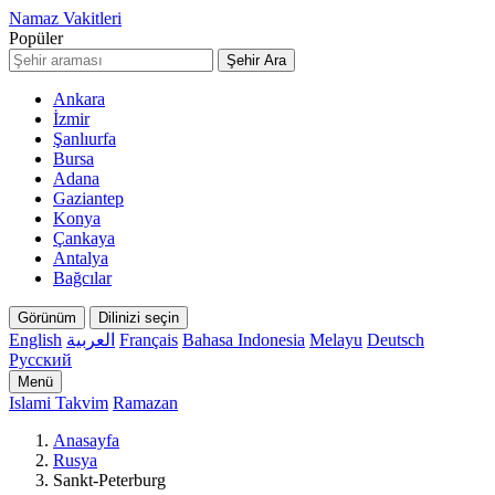
Namaz Vakitleri
Popüler
Şehir Ara
Ankara
İzmir
Şanlıurfa
Bursa
Adana
Gaziantep
Konya
Çankaya
Antalya
Bağcılar
Görünüm
Dilinizi seçin
English
العربية
Français
Bahasa Indonesia
Melayu
Deutsch
Русский
Menü
Islami Takvim
Ramazan
Anasayfa
Rusya
Sankt-Peterburg