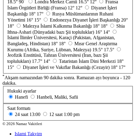
*
18.5°
90
Londra Merkez Camii
16.5°
12°
Fransa
İslam Örgütleri Birliği (Fransa)
12°
12°
Diyanet İşleri
Başkanlığı
18°
17°
Rusya Müslümanlarının Ruhani
Yönetimi
16°
15°
Endonezya Diyanet İşleri Başkanlığı
20°
18°
Malezya İslami Kalkınma Bakanlığı
18°
18°
Shia
Ithna-Ashari (Dünyadaki bazı Şii topluluklar)
16°
14°
İslami İlimler Üniversitesi, Karaçi (Pakistan, Afganistan,
Bangladeş, Hindistan)
18°
18°
Mısır Genel Araştırma
Kurumu (Afrika, Suriye, Lübnan, Malezya)
19.5°
17.5°
Jeofizik Enstitüsü, Tahran Üniversitesi (İran, bazı Şii
toplulukları)
17.7°
14°
Tataristan İslam Dini Merkezi
18°
15°
Diyanet İşleri ve Vakıflar Bakanlığı (Cezayir)
18°
17°
*
Akşam namazından 90 dakika sonra. Ramazan ayı boyunca - 120
dakika.
Hukuki ayarlar
Hanefi
Hanbeli, Maliki, Safii
Saat formatı
24 saat
13:00
12 saat
1:00 pm
©
2026
Namaz Vakitleri
Islami Takvim