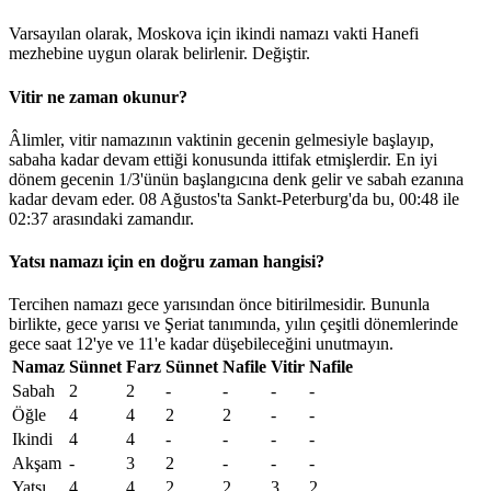
Varsayılan olarak, Moskova için ikindi namazı vakti Hanefi
mezhebine uygun olarak belirlenir.
Değiştir
.
Vitir ne zaman okunur?
Âlimler, vitir namazının vaktinin gecenin gelmesiyle başlayıp,
sabaha kadar devam ettiği konusunda ittifak etmişlerdir. En iyi
dönem gecenin 1/3'ünün başlangıcına denk gelir ve sabah ezanına
kadar devam eder. 08 Ağustos'ta Sankt-Peterburg'da bu,
00:48
ile
02:37
arasındaki zamandır.
Yatsı namazı için en doğru zaman hangisi?
Tercihen namazı gece yarısından önce bitirilmesidir. Bununla
birlikte, gece yarısı ve Şeriat tanımında, yılın çeşitli dönemlerinde
gece saat 12'ye ve 11'e kadar düşebileceğini unutmayın.
Namaz
Sünnet
Farz
Sünnet
Nafile
Vitir
Nafile
Sabah
2
2
-
-
-
-
Öğle
4
4
2
2
-
-
Ikindi
4
4
-
-
-
-
Akşam
-
3
2
-
-
-
Yatsı
4
4
2
2
3
2