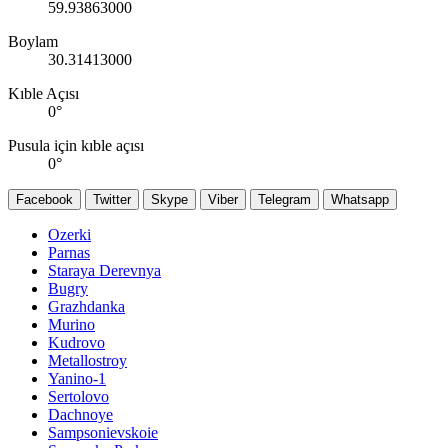
59.93863000
Boylam
30.31413000
Kıble Açısı
0
°
Pusula için kıble açısı
0
°
Facebook
Twitter
Skype
Viber
Telegram
Whatsapp
Ozerki
Parnas
Staraya Derevnya
Bugry
Grazhdanka
Murino
Kudrovo
Metallostroy
Yanino-1
Sertolovo
Dachnoye
Sampsonievskoie