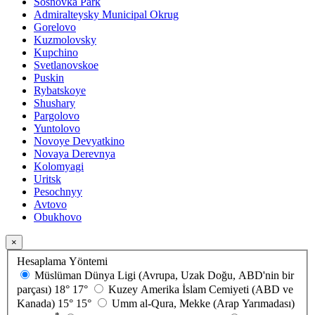
Sosnovka Park
Admiralteysky Municipal Okrug
Gorelovo
Kuzmolovsky
Kupchino
Svetlanovskoe
Puskin
Rybatskoye
Shushary
Pargolovo
Yuntolovo
Novoye Devyatkino
Novaya Derevnya
Kolomyagi
Uritsk
Pesochnyy
Avtovo
Obukhovo
×
Hesaplama Yöntemi
Müslüman Dünya Ligi (Avrupa, Uzak Doğu, ABD'nin bir
parçası)
18°
17°
Kuzey Amerika İslam Cemiyeti (ABD ve
Kanada)
15°
15°
Umm al-Qura, Mekke (Arap Yarımadası)