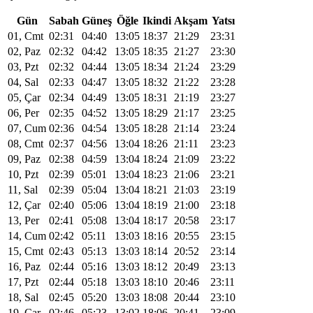
Gün
Sabah
Güneş
Öğle
Ikindi
Akşam
Yatsı
01, Cmt
02:31
04:40
13:05
18:37
21:29
23:31
02, Paz
02:32
04:42
13:05
18:35
21:27
23:30
03, Pzt
02:32
04:44
13:05
18:34
21:24
23:29
04, Sal
02:33
04:47
13:05
18:32
21:22
23:28
05, Çar
02:34
04:49
13:05
18:31
21:19
23:27
06, Per
02:35
04:52
13:05
18:29
21:17
23:25
07, Cum
02:36
04:54
13:05
18:28
21:14
23:24
08, Cmt
02:37
04:56
13:04
18:26
21:11
23:23
09, Paz
02:38
04:59
13:04
18:24
21:09
23:22
10, Pzt
02:39
05:01
13:04
18:23
21:06
23:21
11, Sal
02:39
05:04
13:04
18:21
21:03
23:19
12, Çar
02:40
05:06
13:04
18:19
21:00
23:18
13, Per
02:41
05:08
13:04
18:17
20:58
23:17
14, Cum
02:42
05:11
13:03
18:16
20:55
23:15
15, Cmt
02:43
05:13
13:03
18:14
20:52
23:14
16, Paz
02:44
05:16
13:03
18:12
20:49
23:13
17, Pzt
02:44
05:18
13:03
18:10
20:46
23:11
18, Sal
02:45
05:20
13:03
18:08
20:44
23:10
19, Çar
02:46
05:23
13:02
18:06
20:41
23:09