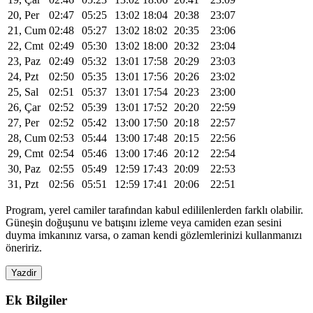
20, Per
02:47
05:25
13:02
18:04
20:38
23:07
21, Cum
02:48
05:27
13:02
18:02
20:35
23:06
22, Cmt
02:49
05:30
13:02
18:00
20:32
23:04
23, Paz
02:49
05:32
13:01
17:58
20:29
23:03
24, Pzt
02:50
05:35
13:01
17:56
20:26
23:02
25, Sal
02:51
05:37
13:01
17:54
20:23
23:00
26, Çar
02:52
05:39
13:01
17:52
20:20
22:59
27, Per
02:52
05:42
13:00
17:50
20:18
22:57
28, Cum
02:53
05:44
13:00
17:48
20:15
22:56
29, Cmt
02:54
05:46
13:00
17:46
20:12
22:54
30, Paz
02:55
05:49
12:59
17:43
20:09
22:53
31, Pzt
02:56
05:51
12:59
17:41
20:06
22:51
Program, yerel camiler tarafından kabul edililenlerden farklı olabilir.
Güneşin doğuşunu ve batışını izleme veya camiden ezan sesini
duyma imkanınız varsa, o zaman kendi gözlemlerinizi kullanmanızı
öneririz.
Yazdir
Ek Bilgiler