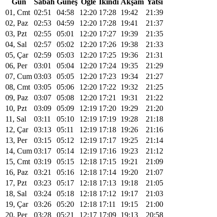
Gün
Sabah
Güneş
Öğle
Ikindi
Akşam
Yatsı
01, Cmt
02:51
04:58
12:20
17:28
19:42
21:39
02, Paz
02:53
04:59
12:20
17:28
19:41
21:37
03, Pzt
02:55
05:01
12:20
17:27
19:39
21:35
04, Sal
02:57
05:02
12:20
17:26
19:38
21:33
05, Çar
02:59
05:03
12:20
17:25
19:36
21:31
06, Per
03:01
05:04
12:20
17:24
19:35
21:29
07, Cum
03:03
05:05
12:20
17:23
19:34
21:27
08, Cmt
03:05
05:06
12:20
17:22
19:32
21:25
09, Paz
03:07
05:08
12:20
17:21
19:31
21:22
10, Pzt
03:09
05:09
12:19
17:20
19:29
21:20
11, Sal
03:11
05:10
12:19
17:19
19:28
21:18
12, Çar
03:13
05:11
12:19
17:18
19:26
21:16
13, Per
03:15
05:12
12:19
17:17
19:25
21:14
14, Cum
03:17
05:14
12:19
17:16
19:23
21:12
15, Cmt
03:19
05:15
12:18
17:15
19:21
21:09
16, Paz
03:21
05:16
12:18
17:14
19:20
21:07
17, Pzt
03:23
05:17
12:18
17:13
19:18
21:05
18, Sal
03:24
05:18
12:18
17:12
19:17
21:03
19, Çar
03:26
05:20
12:18
17:11
19:15
21:00
20, Per
03:28
05:21
12:17
17:09
19:13
20:58