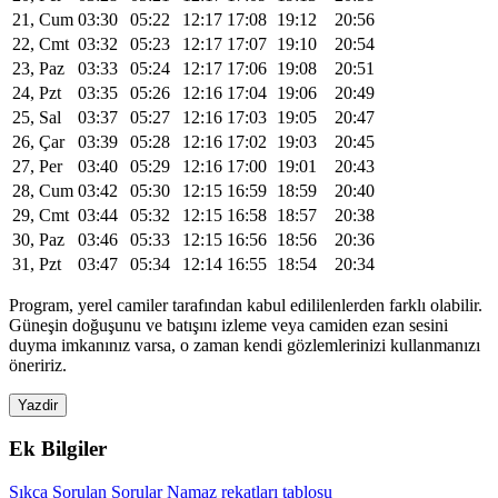
21, Cum
03:30
05:22
12:17
17:08
19:12
20:56
22, Cmt
03:32
05:23
12:17
17:07
19:10
20:54
23, Paz
03:33
05:24
12:17
17:06
19:08
20:51
24, Pzt
03:35
05:26
12:16
17:04
19:06
20:49
25, Sal
03:37
05:27
12:16
17:03
19:05
20:47
26, Çar
03:39
05:28
12:16
17:02
19:03
20:45
27, Per
03:40
05:29
12:16
17:00
19:01
20:43
28, Cum
03:42
05:30
12:15
16:59
18:59
20:40
29, Cmt
03:44
05:32
12:15
16:58
18:57
20:38
30, Paz
03:46
05:33
12:15
16:56
18:56
20:36
31, Pzt
03:47
05:34
12:14
16:55
18:54
20:34
Program, yerel camiler tarafından kabul edililenlerden farklı olabilir.
Güneşin doğuşunu ve batışını izleme veya camiden ezan sesini
duyma imkanınız varsa, o zaman kendi gözlemlerinizi kullanmanızı
öneririz.
Yazdir
Ek Bilgiler
Sıkça Sorulan Sorular
Namaz rekatları tablosu