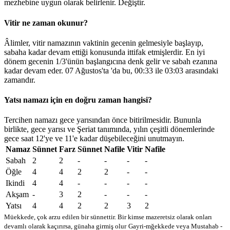
mezhebine uygun olarak belirlenir.
Değiştir
.
Vitir ne zaman okunur?
Âlimler, vitir namazının vaktinin gecenin gelmesiyle başlayıp,
sabaha kadar devam ettiği konusunda ittifak etmişlerdir. En iyi
dönem gecenin 1/3'ünün başlangıcına denk gelir ve sabah ezanına
kadar devam eder. 07 Ağustos'ta 'da bu,
00:33
ile
03:03
arasındaki
zamandır.
Yatsı namazı için en doğru zaman hangisi?
Tercihen namazı gece yarısından önce bitirilmesidir. Bununla
birlikte, gece yarısı ve Şeriat tanımında, yılın çeşitli dönemlerinde
gece saat 12'ye ve 11'e kadar düşebileceğini unutmayın.
Namaz
Sünnet
Farz
Sünnet
Nafile
Vitir
Nafile
Sabah
2
2
-
-
-
-
Öğle
4
4
2
2
-
-
Ikindi
4
4
-
-
-
-
Akşam
-
3
2
-
-
-
Yatsı
4
4
2
2
3
2
Müekkede, çok arzu edilen bir sünnettir. Bir kimse mazeretsiz olarak onları
devamlı olarak kaçırırsa, günaha girmiş olur
Gayri-mğekkede veya Mustahab -