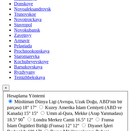
Donskoye
Novoaleksandrovsk
Trunovskoe
Novotroickaya
Stavropol
Novokubansk
Zavetnyy
Armavir
Pelagiada
Prochnookopskaya
Staromarevka
Kochubeyevskoye
Barsukovskaya
Ryzdvyany
Temizhbekskaya
×
Hesaplama Yöntemi
Müslüman Dünya Ligi (Avrupa, Uzak Doğu, ABD'nin bir
parçası)
18°
17°
Kuzey Amerika İslam Cemiyeti (ABD ve
Kanada)
15°
15°
Umm al-Qura, Mekke (Arap Yarımadası)
*
18.5°
90
Londra Merkez Camii
16.5°
12°
Fransa
İslam Örgütleri Birliği (Fransa)
12°
12°
Diyanet İşleri