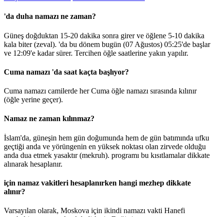
'da duha namazı ne zaman?
Güneş doğduktan 15-20 dakika sonra girer ve öğlene 5-10 dakika
kala biter (zeval). 'da bu dönem bugün (07 Ağustos)
05:25
'de başlar
ve
12:09
'e kadar sürer. Tercihen öğle saatlerine yakın yapılır.
Cuma namazı 'da saat kaçta başlıyor?
Cuma namazı camilerde her Cuma öğle namazı sırasında kılınır
(öğle yerine geçer).
Namaz ne zaman kılınmaz?
İslam'da, güneşin hem gün doğumunda hem de gün batımında ufku
geçtiği anda ve yörüngenin en yüksek noktası olan zirvede olduğu
anda dua etmek yasaktır (mekruh). programı bu kısıtlamalar dikkate
alınarak hesaplanır.
için namaz vakitleri hesaplanırken hangi mezhep dikkate
alınır?
Varsayılan olarak, Moskova için ikindi namazı vakti Hanefi