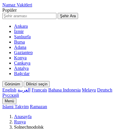
Namaz Vakitleri
Popüler
Şehir Ara
Ankara
İzmir
Şanlıurfa
Bursa
Adana
Gaziantep
Konya
Çankaya
Antalya
Bağcılar
Görünüm
Dilinizi seçin
English
العربية
Français
Bahasa Indonesia
Melayu
Deutsch
Русский
Menü
Islami Takvim
Ramazan
Anasayfa
Rusya
Solnechnodolsk