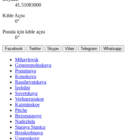
41.51083000
Kıble Açısı
0
°
Pusula için kıble açısı
0
°
Facebook
Twitter
Skype
Viber
Telegram
Whatsapp
Mihaylovsk
Grigoropolisskaya
Poputnaya
Konokovo
Rasshevatskaya
İzobilni
Sovetskaya
Verhnerusskoe
Kazminskoe
Ptiche
Bezopasnoye
Nadezhda
Staraya Stanica
Besskorbnaya
Uspenskoye