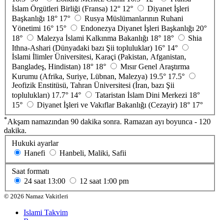
İslam Örgütleri Birliği (Fransa)
12°
12°
Diyanet İşleri
Başkanlığı
18°
17°
Rusya Müslümanlarının Ruhani
Yönetimi
16°
15°
Endonezya Diyanet İşleri Başkanlığı
20°
18°
Malezya İslami Kalkınma Bakanlığı
18°
18°
Shia
Ithna-Ashari (Dünyadaki bazı Şii topluluklar)
16°
14°
İslami İlimler Üniversitesi, Karaçi (Pakistan, Afganistan,
Bangladeş, Hindistan)
18°
18°
Mısır Genel Araştırma
Kurumu (Afrika, Suriye, Lübnan, Malezya)
19.5°
17.5°
Jeofizik Enstitüsü, Tahran Üniversitesi (İran, bazı Şii
toplulukları)
17.7°
14°
Tataristan İslam Dini Merkezi
18°
15°
Diyanet İşleri ve Vakıflar Bakanlığı (Cezayir)
18°
17°
*
Akşam namazından 90 dakika sonra. Ramazan ayı boyunca - 120
dakika.
Hukuki ayarlar
Hanefi
Hanbeli, Maliki, Safii
Saat formatı
24 saat
13:00
12 saat
1:00 pm
©
2026
Namaz Vakitleri
Islami Takvim