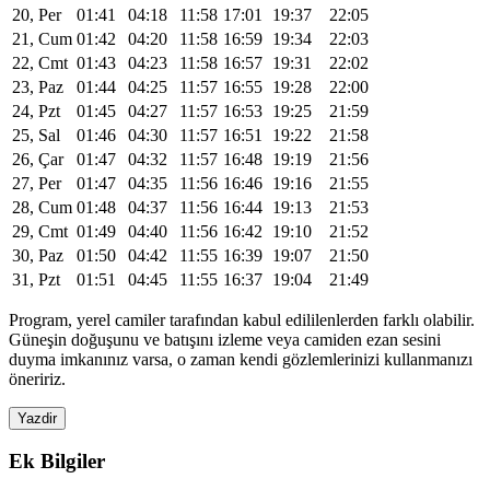
20, Per
01:41
04:18
11:58
17:01
19:37
22:05
21, Cum
01:42
04:20
11:58
16:59
19:34
22:03
22, Cmt
01:43
04:23
11:58
16:57
19:31
22:02
23, Paz
01:44
04:25
11:57
16:55
19:28
22:00
24, Pzt
01:45
04:27
11:57
16:53
19:25
21:59
25, Sal
01:46
04:30
11:57
16:51
19:22
21:58
26, Çar
01:47
04:32
11:57
16:48
19:19
21:56
27, Per
01:47
04:35
11:56
16:46
19:16
21:55
28, Cum
01:48
04:37
11:56
16:44
19:13
21:53
29, Cmt
01:49
04:40
11:56
16:42
19:10
21:52
30, Paz
01:50
04:42
11:55
16:39
19:07
21:50
31, Pzt
01:51
04:45
11:55
16:37
19:04
21:49
Program, yerel camiler tarafından kabul edililenlerden farklı olabilir.
Güneşin doğuşunu ve batışını izleme veya camiden ezan sesini
duyma imkanınız varsa, o zaman kendi gözlemlerinizi kullanmanızı
öneririz.
Yazdir
Ek Bilgiler