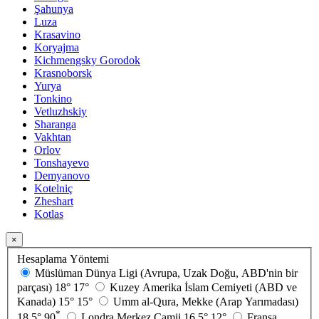
Şahunya
Luza
Krasavino
Koryajma
Kichmengsky Gorodok
Krasnoborsk
Yurya
Tonkino
Vetluzhskiy
Sharanga
Vakhtan
Orlov
Tonshayevo
Demyanovo
Kotelniç
Zheshart
Kotlas
×
Hesaplama Yöntemi
Müslüman Dünya Ligi (Avrupa, Uzak Doğu, ABD'nin bir
parçası)
18°
17°
Kuzey Amerika İslam Cemiyeti (ABD ve
Kanada)
15°
15°
Umm al-Qura, Mekke (Arap Yarımadası)
*
18.5°
90
Londra Merkez Camii
16.5°
12°
Fransa