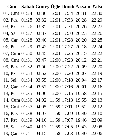
Gün
Sabah
Güneş
Öğle
Ikindi
Akşam
Yatsı
01, Cmt
01:24
03:30
12:01
17:34
20:31
22:30
02, Paz
01:25
03:32
12:01
17:33
20:28
22:29
03, Pzt
01:26
03:35
12:01
17:31
20:26
22:27
04, Sal
01:27
03:37
12:01
17:30
20:23
22:26
05, Çar
01:28
03:40
12:01
17:28
20:20
22:25
06, Per
01:29
03:42
12:01
17:27
20:18
22:24
07, Cum
01:30
03:45
12:01
17:25
20:15
22:22
08, Cmt
01:31
03:47
12:00
17:23
20:12
22:21
09, Paz
01:32
03:50
12:00
17:22
20:09
22:20
10, Pzt
01:33
03:52
12:00
17:20
20:07
22:19
11, Sal
01:34
03:55
12:00
17:18
20:04
22:17
12, Çar
01:34
03:57
12:00
17:16
20:01
22:16
13, Per
01:35
04:00
12:00
17:15
19:58
22:15
14, Cum
01:36
04:02
11:59
17:13
19:55
22:13
15, Cmt
01:37
04:05
11:59
17:11
19:52
22:12
16, Paz
01:38
04:07
11:59
17:09
19:49
22:10
17, Pzt
01:39
04:10
11:59
17:07
19:46
22:09
18, Sal
01:40
04:13
11:59
17:05
19:43
22:08
19, Çar
01:41
04:15
11:58
17:03
19:40
22:06