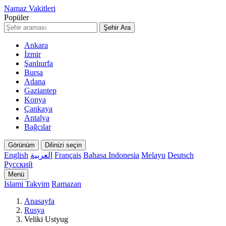
Namaz Vakitleri
Popüler
Şehir Ara
Ankara
İzmir
Şanlıurfa
Bursa
Adana
Gaziantep
Konya
Çankaya
Antalya
Bağcılar
Görünüm
Dilinizi seçin
English
العربية
Français
Bahasa Indonesia
Melayu
Deutsch
Русский
Menü
Islami Takvim
Ramazan
Anasayfa
Rusya
Veliki Ustyug