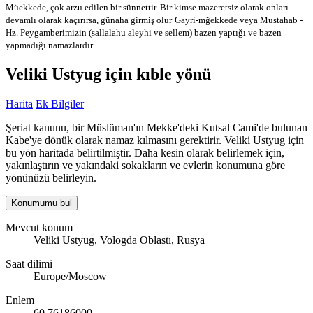
Müekkede, çok arzu edilen bir sünnettir. Bir kimse mazeretsiz olarak onları
devamlı olarak kaçırırsa, günaha girmiş olur
Gayri-mğekkede veya Mustahab -
Hz. Peygamberimizin (sallalahu aleyhi ve sellem) bazen yaptığı ve bazen
yapmadığı namazlardır.
Veliki Ustyug için kıble yönü
Harita
Ek Bilgiler
Şeriat kanunu, bir Müslüman'ın Mekke'deki Kutsal Cami'de bulunan
Kabe'ye dönük olarak namaz kılmasını gerektirir. Veliki Ustyug için
bu yön haritada belirtilmiştir. Daha kesin olarak belirlemek için,
yakınlaştırın ve yakındaki sokakların ve evlerin konumuna göre
yönünüzü belirleyin.
Konumumu bul
Mevcut konum
Veliki Ustyug, Vologda Oblastı, Rusya
Saat dilimi
Europe/Moscow
Enlem
60.76186000