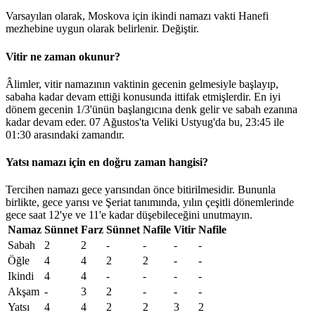
Varsayılan olarak, Moskova için ikindi namazı vakti Hanefi
mezhebine uygun olarak belirlenir.
Değiştir
.
Vitir ne zaman okunur?
Âlimler, vitir namazının vaktinin gecenin gelmesiyle başlayıp,
sabaha kadar devam ettiği konusunda ittifak etmişlerdir. En iyi
dönem gecenin 1/3'ünün başlangıcına denk gelir ve sabah ezanına
kadar devam eder. 07 Ağustos'ta Veliki Ustyug'da bu,
23:45
ile
01:30
arasındaki zamandır.
Yatsı namazı için en doğru zaman hangisi?
Tercihen namazı gece yarısından önce bitirilmesidir. Bununla
birlikte, gece yarısı ve Şeriat tanımında, yılın çeşitli dönemlerinde
gece saat 12'ye ve 11'e kadar düşebileceğini unutmayın.
Namaz
Sünnet
Farz
Sünnet
Nafile
Vitir
Nafile
Sabah
2
2
-
-
-
-
Öğle
4
4
2
2
-
-
Ikindi
4
4
-
-
-
-
Akşam
-
3
2
-
-
-
Yatsı
4
4
2
2
3
2