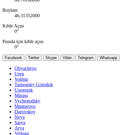
Boylam
46.31352000
Kıble Açısı
0
°
Pusula için kıble açısı
0
°
Facebook
Twitter
Skype
Viber
Telegram
Whatsapp
Obyachevo
Uren
Vohma
Tarnogsky Gorodok
Usogorsk
Muraşi
Vychegodsky
Manturovo
Darovskoy
Neya
Şarya
Arya
Vetluga