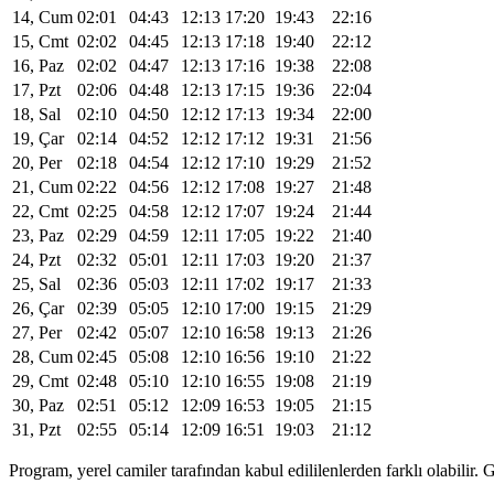
14, Cum
02:01
04:43
12:13
17:20
19:43
22:16
15, Cmt
02:02
04:45
12:13
17:18
19:40
22:12
16, Paz
02:02
04:47
12:13
17:16
19:38
22:08
17, Pzt
02:06
04:48
12:13
17:15
19:36
22:04
18, Sal
02:10
04:50
12:12
17:13
19:34
22:00
19, Çar
02:14
04:52
12:12
17:12
19:31
21:56
20, Per
02:18
04:54
12:12
17:10
19:29
21:52
21, Cum
02:22
04:56
12:12
17:08
19:27
21:48
22, Cmt
02:25
04:58
12:12
17:07
19:24
21:44
23, Paz
02:29
04:59
12:11
17:05
19:22
21:40
24, Pzt
02:32
05:01
12:11
17:03
19:20
21:37
25, Sal
02:36
05:03
12:11
17:02
19:17
21:33
26, Çar
02:39
05:05
12:10
17:00
19:15
21:29
27, Per
02:42
05:07
12:10
16:58
19:13
21:26
28, Cum
02:45
05:08
12:10
16:56
19:10
21:22
29, Cmt
02:48
05:10
12:10
16:55
19:08
21:19
30, Paz
02:51
05:12
12:09
16:53
19:05
21:15
31, Pzt
02:55
05:14
12:09
16:51
19:03
21:12
Program, yerel camiler tarafından kabul edililenlerden farklı olabili