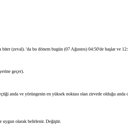
a biter (zeval). 'da bu dönem bugün (07 Ağustos)
04:50
'de başlar ve
12
erine geçer).
iği anda ve yörüngenin en yüksek noktası olan zirvede olduğu anda dua
 uygun olarak belirlenir.
Değiştir
.