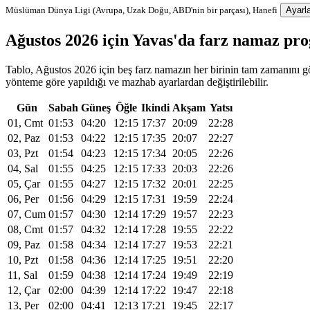
Müslüman Dünya Ligi (Avrupa, Uzak Doğu, ABD'nin bir parçası), Hanefi
Ayarla
Ağustos 2026 için Yavas'da farz namaz pr
Tablo, Ağustos 2026 için beş farz namazın her birinin tam zamanını gös
yönteme göre yapıldığı ve mazhab ayarlardan değiştirilebilir.
Gün
Sabah
Güneş
Öğle
Ikindi
Akşam
Yatsı
01, Cmt
01:53
04:20
12:15
17:37
20:09
22:28
02, Paz
01:53
04:22
12:15
17:35
20:07
22:27
03, Pzt
01:54
04:23
12:15
17:34
20:05
22:26
04, Sal
01:55
04:25
12:15
17:33
20:03
22:26
05, Çar
01:55
04:27
12:15
17:32
20:01
22:25
06, Per
01:56
04:29
12:15
17:31
19:59
22:24
07, Cum
01:57
04:30
12:14
17:29
19:57
22:23
08, Cmt
01:57
04:32
12:14
17:28
19:55
22:22
09, Paz
01:58
04:34
12:14
17:27
19:53
22:21
10, Pzt
01:58
04:36
12:14
17:25
19:51
22:20
11, Sal
01:59
04:38
12:14
17:24
19:49
22:19
12, Çar
02:00
04:39
12:14
17:22
19:47
22:18
13, Per
02:00
04:41
12:13
17:21
19:45
22:17