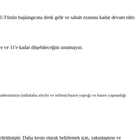
n 1/3'ünün başlangıcına denk gelir ve sabah ezanına kadar devam eder.
'ye ve 11'e kadar düşebileceğini unutmayın.
berimizin (sallalahu aleyhi ve sellem) bazen yaptığı ve bazen yapmadığı
tilmiştir. Daha kesin olarak belirlemek için, yakınlaştırın ve