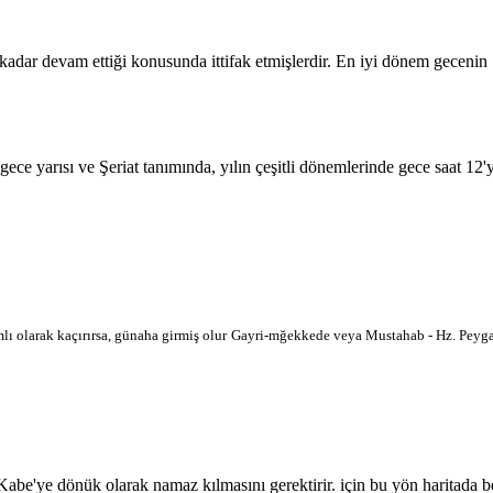
 kadar devam ettiği konusunda ittifak etmişlerdir. En iyi dönem geceni
 gece yarısı ve Şeriat tanımında, yılın çeşitli dönemlerinde gece saat 12
lı olarak kaçırırsa, günaha girmiş olur
Gayri-mğekkede veya Mustahab - Hz. Peygam
'ye dönük olarak namaz kılmasını gerektirir. için bu yön haritada belir