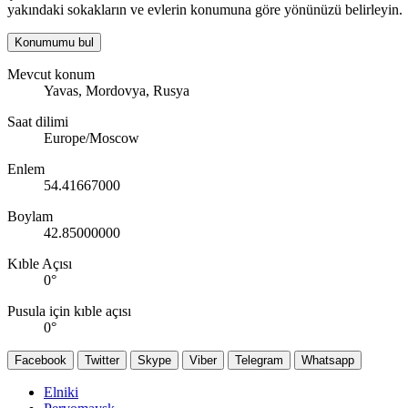
yakındaki sokakların ve evlerin konumuna göre yönünüzü belirleyin.
Konumumu bul
Mevcut konum
Yavas, Mordovya, Rusya
Saat dilimi
Europe/Moscow
Enlem
54.41667000
Boylam
42.85000000
Kıble Açısı
0
°
Pusula için kıble açısı
0
°
Facebook
Twitter
Skype
Viber
Telegram
Whatsapp
Elniki