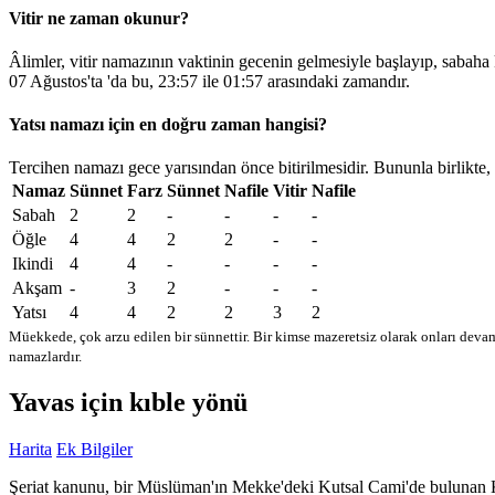
Vitir ne zaman okunur?
Âlimler, vitir namazının vaktinin gecenin gelmesiyle başlayıp, sabaha
07 Ağustos'ta 'da bu,
23:57
ile
01:57
arasındaki zamandır.
Yatsı namazı için en doğru zaman hangisi?
Tercihen namazı gece yarısından önce bitirilmesidir. Bununla birlikte,
Namaz
Sünnet
Farz
Sünnet
Nafile
Vitir
Nafile
Sabah
2
2
-
-
-
-
Öğle
4
4
2
2
-
-
Ikindi
4
4
-
-
-
-
Akşam
-
3
2
-
-
-
Yatsı
4
4
2
2
3
2
Müekkede, çok arzu edilen bir sünnettir. Bir kimse mazeretsiz olarak onları devam
namazlardır.
Yavas için kıble yönü
Harita
Ek Bilgiler
Şeriat kanunu, bir Müslüman'ın Mekke'deki Kutsal Cami'de bulunan Kabe