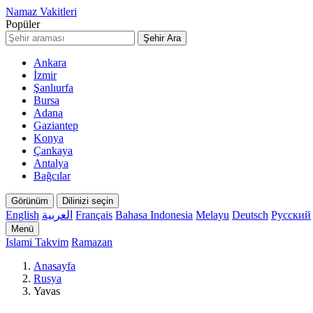
Namaz Vakitleri
Popüler
Şehir Ara
Ankara
İzmir
Şanlıurfa
Bursa
Adana
Gaziantep
Konya
Çankaya
Antalya
Bağcılar
Görünüm
Dilinizi seçin
English
العربية
Français
Bahasa Indonesia
Melayu
Deutsch
Русский
Menü
Islami Takvim
Ramazan
Anasayfa
Rusya
Yavas