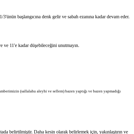
n 1/3'ünün başlangıcına denk gelir ve sabah ezanına kadar devam eder.
'ye ve 11'e kadar düşebileceğini unutmayın.
berimizin (sallalahu aleyhi ve sellem) bazen yaptığı ve bazen yapmadığı
 belirtilmiştir. Daha kesin olarak belirlemek için, yakınlaştırın ve