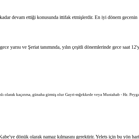
 kadar devam ettiği konusunda ittifak etmişlerdir. En iyi dönem geceni
 gece yarısı ve Şeriat tanımında, yılın çeşitli dönemlerinde gece saat 12
lı olarak kaçırırsa, günaha girmiş olur
Gayri-mğekkede veya Mustahab - Hz. Peygam
'ye dönük olarak namaz kılmasını gerektirir. Yelets için bu yön haritada