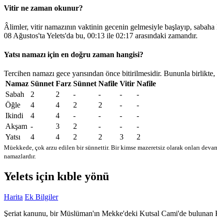
Vitir ne zaman okunur?
Âlimler, vitir namazının vaktinin gecenin gelmesiyle başlayıp, sabaha
08 Ağustos'ta Yelets'da bu,
00:13
ile
02:17
arasındaki zamandır.
Yatsı namazı için en doğru zaman hangisi?
Tercihen namazı gece yarısından önce bitirilmesidir. Bununla birlikte,
Namaz
Sünnet
Farz
Sünnet
Nafile
Vitir
Nafile
Sabah
2
2
-
-
-
-
Öğle
4
4
2
2
-
-
Ikindi
4
4
-
-
-
-
Akşam
-
3
2
-
-
-
Yatsı
4
4
2
2
3
2
Müekkede, çok arzu edilen bir sünnettir. Bir kimse mazeretsiz olarak onları devam
namazlardır.
Yelets için kıble yönü
Harita
Ek Bilgiler
Şeriat kanunu, bir Müslüman'ın Mekke'deki Kutsal Cami'de bulunan Kabe