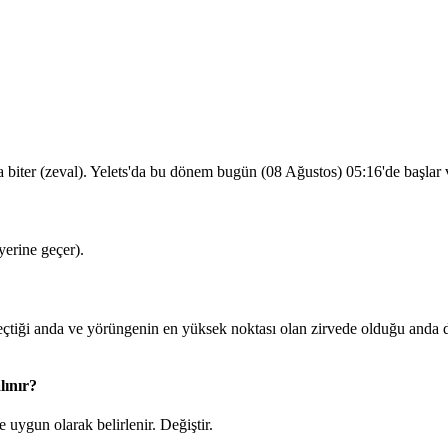
 biter (zeval). Yelets'da bu dönem bugün (08 Ağustos)
05:16
'de başlar
erine geçer).
iği anda ve yörüngenin en yüksek noktası olan zirvede olduğu anda dua
lınır?
 uygun olarak belirlenir.
Değiştir
.