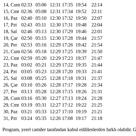
14, Cum
02:33
05:06
12:31
17:35
19:54
22:14
15, Cmt
02:36
05:08
12:31
17:34
19:52
22:11
16, Paz
02:40
05:10
12:30
17:32
19:50
22:07
17, Pzt
02:43
05:11
12:30
17:31
19:48
22:04
18, Sal
02:46
05:13
12:30
17:29
19:46
22:01
19, Çar
02:50
05:15
12:30
17:28
19:44
21:57
20, Per
02:53
05:16
12:29
17:26
19:42
21:54
21, Cum
02:56
05:18
12:29
17:25
19:39
21:50
22, Cmt
02:59
05:20
12:29
17:23
19:37
21:47
23, Paz
03:02
05:21
12:29
17:22
19:35
21:44
24, Pzt
03:05
05:23
12:28
17:20
19:33
21:41
25, Sal
03:08
05:25
12:28
17:18
19:31
21:37
26, Çar
03:10
05:26
12:28
17:17
19:28
21:34
27, Per
03:13
05:28
12:28
17:15
19:26
21:31
28, Cum
03:16
05:30
12:27
17:13
19:24
21:28
29, Cmt
03:19
05:31
12:27
17:12
19:22
21:25
30, Paz
03:21
05:33
12:27
17:10
19:19
21:21
31, Pzt
03:24
05:35
12:26
17:08
19:17
21:18
Program, yerel camiler tarafından kabul edililenlerden farklı olabili