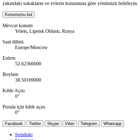
yakındaki sokakların ve evlerin konumuna göre yönünüzü belirleyin.
Konumumu bul
Mevcut konum
Yelets, Lipetsk Oblastı, Rusya
Saat dilimi
Europe/Moscow
Enlem
52.62366000
Boylam
38.50169000
Kıble Açısı
0
°
Pusula için kıble açısı
0
°
Facebook
Twitter
Skype
Viber
Telegram
Whatsapp
Semiluki