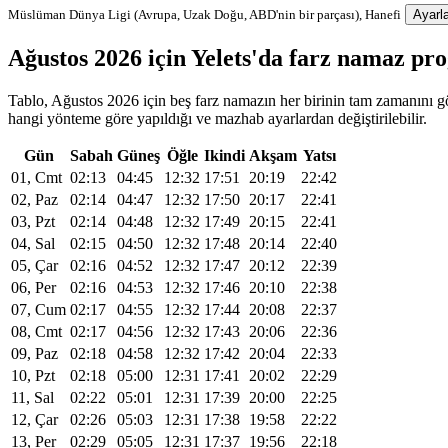
Müslüman Dünya Ligi (Avrupa, Uzak Doğu, ABD'nin bir parçası), Hanefi
Ayarla
Ağustos 2026 için Yelets'da farz namaz pr
Tablo, Ağustos 2026 için beş farz namazın her birinin tam zamanını gös
hangi yönteme göre yapıldığı ve mazhab ayarlardan değiştirilebilir.
Gün
Sabah
Güneş
Öğle
Ikindi
Akşam
Yatsı
01, Cmt
02:13
04:45
12:32
17:51
20:19
22:42
02, Paz
02:14
04:47
12:32
17:50
20:17
22:41
03, Pzt
02:14
04:48
12:32
17:49
20:15
22:41
04, Sal
02:15
04:50
12:32
17:48
20:14
22:40
05, Çar
02:16
04:52
12:32
17:47
20:12
22:39
06, Per
02:16
04:53
12:32
17:46
20:10
22:38
07, Cum
02:17
04:55
12:32
17:44
20:08
22:37
08, Cmt
02:17
04:56
12:32
17:43
20:06
22:36
09, Paz
02:18
04:58
12:32
17:42
20:04
22:33
10, Pzt
02:18
05:00
12:31
17:41
20:02
22:29
11, Sal
02:22
05:01
12:31
17:39
20:00
22:25
12, Çar
02:26
05:03
12:31
17:38
19:58
22:22
13, Per
02:29
05:05
12:31
17:37
19:56
22:18