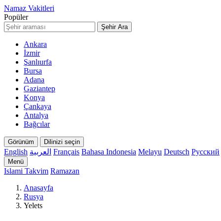
Namaz Vakitleri
Popüler
Şehir Ara
Ankara
İzmir
Şanlıurfa
Bursa
Adana
Gaziantep
Konya
Çankaya
Antalya
Bağcılar
Görünüm
Dilinizi seçin
English
العربية
Français
Bahasa Indonesia
Melayu
Deutsch
Русский
Menü
Islami Takvim
Ramazan
Anasayfa
Rusya
Yelets