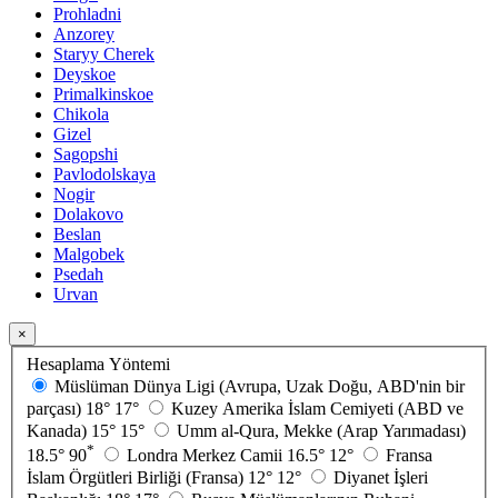
Prohladni
Anzorey
Staryy Cherek
Deyskoe
Primalkinskoe
Chikola
Gizel
Sagopshi
Pavlodolskaya
Nogir
Dolakovo
Beslan
Malgobek
Psedah
Urvan
×
Hesaplama Yöntemi
Müslüman Dünya Ligi (Avrupa, Uzak Doğu, ABD'nin bir
parçası)
18°
17°
Kuzey Amerika İslam Cemiyeti (ABD ve
Kanada)
15°
15°
Umm al-Qura, Mekke (Arap Yarımadası)
*
18.5°
90
Londra Merkez Camii
16.5°
12°
Fransa
İslam Örgütleri Birliği (Fransa)
12°
12°
Diyanet İşleri