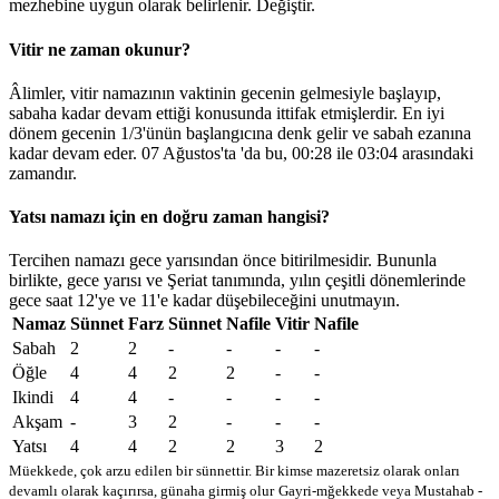
mezhebine uygun olarak belirlenir.
Değiştir
.
Vitir ne zaman okunur?
Âlimler, vitir namazının vaktinin gecenin gelmesiyle başlayıp,
sabaha kadar devam ettiği konusunda ittifak etmişlerdir. En iyi
dönem gecenin 1/3'ünün başlangıcına denk gelir ve sabah ezanına
kadar devam eder. 07 Ağustos'ta 'da bu,
00:28
ile
03:04
arasındaki
zamandır.
Yatsı namazı için en doğru zaman hangisi?
Tercihen namazı gece yarısından önce bitirilmesidir. Bununla
birlikte, gece yarısı ve Şeriat tanımında, yılın çeşitli dönemlerinde
gece saat 12'ye ve 11'e kadar düşebileceğini unutmayın.
Namaz
Sünnet
Farz
Sünnet
Nafile
Vitir
Nafile
Sabah
2
2
-
-
-
-
Öğle
4
4
2
2
-
-
Ikindi
4
4
-
-
-
-
Akşam
-
3
2
-
-
-
Yatsı
4
4
2
2
3
2
Müekkede, çok arzu edilen bir sünnettir. Bir kimse mazeretsiz olarak onları
devamlı olarak kaçırırsa, günaha girmiş olur
Gayri-mğekkede veya Mustahab -