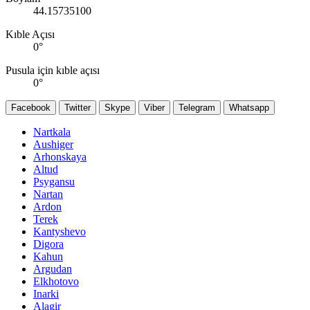
44.15735100
Kıble Açısı
0
°
Pusula için kıble açısı
0
°
Facebook
Twitter
Skype
Viber
Telegram
Whatsapp
Nartkala
Aushiger
Arhonskaya
Altud
Psygansu
Nartan
Ardon
Terek
Kantyshevo
Digora
Kahun
Argudan
Elkhotovo
Inarki
Alagir