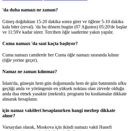
'da duha namazı ne zaman?
Güneş doğduktan 15-20 dakika sonra girer ve öğlene 5-10 dakika
kala biter (zeval). 'da bu dönem bugün (07 Ağustos)
05:20
'de başlar
ve
11:59
'e kadar sürer. Tercihen öğle saatlerine yakın yapılır.
Cuma namazı 'da saat kaçta başlıyor?
Cuma namazı camilerde her Cuma öğle namazı sırasında kılınır
(öğle yerine geçer).
Namaz ne zaman kılınmaz?
İslam'da, güneşin hem gün doğumunda hem de gün batımında ufku
geçtiği anda ve yörüngenin en yüksek noktası olan zirvede olduğu
anda dua etmek yasaktır (mekruh). programı bu kısıtlamalar dikkate
alınarak hesaplanır.
için namaz vakitleri hesaplanırken hangi mezhep dikkate
alınır?
Varsayılan olarak, Moskova için ikindi namazı vakti Hanefi