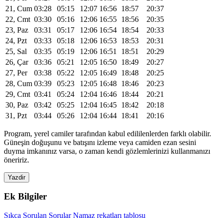
21, Cum
03:28
05:15
12:07
16:56
18:57
20:37
22, Cmt
03:30
05:16
12:06
16:55
18:56
20:35
23, Paz
03:31
05:17
12:06
16:54
18:54
20:33
24, Pzt
03:33
05:18
12:06
16:53
18:53
20:31
25, Sal
03:35
05:19
12:06
16:51
18:51
20:29
26, Çar
03:36
05:21
12:05
16:50
18:49
20:27
27, Per
03:38
05:22
12:05
16:49
18:48
20:25
28, Cum
03:39
05:23
12:05
16:48
18:46
20:23
29, Cmt
03:41
05:24
12:04
16:46
18:44
20:21
30, Paz
03:42
05:25
12:04
16:45
18:42
20:18
31, Pzt
03:44
05:26
12:04
16:44
18:41
20:16
Program, yerel camiler tarafından kabul edililenlerden farklı olabilir.
Güneşin doğuşunu ve batışını izleme veya camiden ezan sesini
duyma imkanınız varsa, o zaman kendi gözlemlerinizi kullanmanızı
öneririz.
Yazdir
Ek Bilgiler
Sıkça Sorulan Sorular
Namaz rekatları tablosu