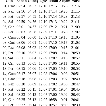
Gün
Sabah
Güneş
Öğle
Ikindi
Akşam
Yatsı
01, Cmt
02:54
04:53
12:10
17:15
19:26
21:16
02, Paz
02:56
04:54
12:10
17:14
19:25
21:15
03, Pzt
02:57
04:55
12:10
17:14
19:23
21:13
04, Sal
02:59
04:56
12:10
17:13
19:22
21:11
05, Çar
03:01
04:57
12:09
17:12
19:21
21:09
06, Per
03:03
04:58
12:09
17:11
19:20
21:07
07, Cum
03:04
05:00
12:09
17:10
19:18
21:05
08, Cmt
03:06
05:01
12:09
17:10
19:17
21:03
09, Paz
03:08
05:02
12:09
17:09
19:15
21:01
10, Pzt
03:10
05:03
12:09
17:08
19:14
20:59
11, Sal
03:11
05:04
12:09
17:07
19:13
20:57
12, Çar
03:13
05:05
12:08
17:06
19:11
20:55
13, Per
03:15
05:06
12:08
17:05
19:10
20:53
14, Cum
03:17
05:07
12:08
17:04
19:08
20:51
15, Cmt
03:18
05:08
12:08
17:03
19:07
20:49
16, Paz
03:20
05:09
12:08
17:02
19:05
20:47
17, Pzt
03:22
05:11
12:07
17:01
19:04
20:45
18, Sal
03:23
05:12
12:07
17:00
19:02
20:43
19, Çar
03:25
05:13
12:07
16:58
19:01
20:41
20, Per
03:27
05:14
12:07
16:57
18:59
20:39