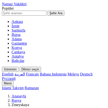
Namaz Vakitleri
Popüler
Şehir Ara
Ankara
İzmir
Şanlıurfa
Bursa
Adana
Gaziantep
Konya
Çankaya
Antalya
Bağcılar
Görünüm
Dilinizi seçin
English
العربية
Français
Bahasa Indonesia
Melayu
Deutsch
Русский
Menü
Islami Takvim
Ramazan
Anasayfa
Rusya
Zmeyskaya