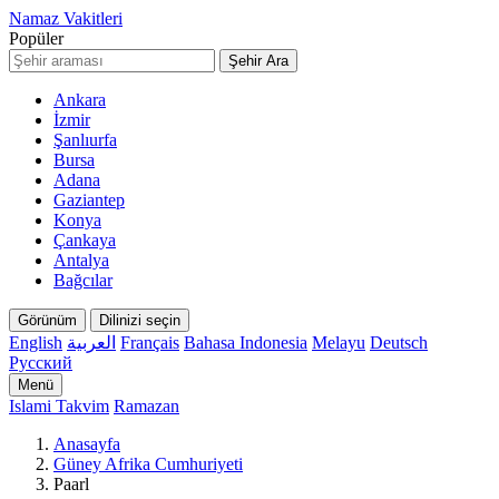
Namaz Vakitleri
Popüler
Şehir Ara
Ankara
İzmir
Şanlıurfa
Bursa
Adana
Gaziantep
Konya
Çankaya
Antalya
Bağcılar
Görünüm
Dilinizi seçin
English
العربية
Français
Bahasa Indonesia
Melayu
Deutsch
Русский
Menü
Islami Takvim
Ramazan
Anasayfa
Güney Afrika Cumhuriyeti
Paarl