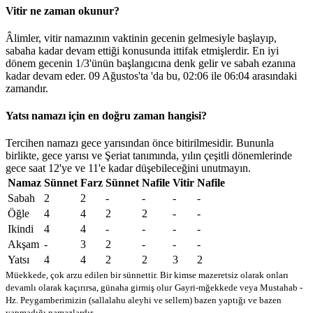
Vitir ne zaman okunur?
Âlimler, vitir namazının vaktinin gecenin gelmesiyle başlayıp,
sabaha kadar devam ettiği konusunda ittifak etmişlerdir. En iyi
dönem gecenin 1/3'ünün başlangıcına denk gelir ve sabah ezanına
kadar devam eder. 09 Ağustos'ta 'da bu,
02:06
ile
06:04
arasındaki
zamandır.
Yatsı namazı için en doğru zaman hangisi?
Tercihen namazı gece yarısından önce bitirilmesidir. Bununla
birlikte, gece yarısı ve Şeriat tanımında, yılın çeşitli dönemlerinde
gece saat 12'ye ve 11'e kadar düşebileceğini unutmayın.
Namaz
Sünnet
Farz
Sünnet
Nafile
Vitir
Nafile
Sabah
2
2
-
-
-
-
Öğle
4
4
2
2
-
-
Ikindi
4
4
-
-
-
-
Akşam
-
3
2
-
-
-
Yatsı
4
4
2
2
3
2
Müekkede, çok arzu edilen bir sünnettir. Bir kimse mazeretsiz olarak onları
devamlı olarak kaçırırsa, günaha girmiş olur
Gayri-mğekkede veya Mustahab -
Hz. Peygamberimizin (sallalahu aleyhi ve sellem) bazen yaptığı ve bazen
yapmadığı namazlardır.