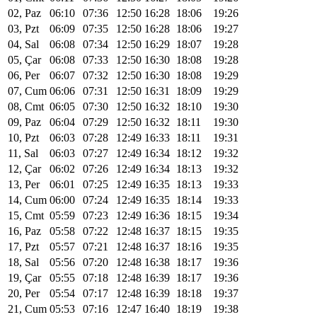
02, Paz
06:10
07:36
12:50
16:28
18:06
19:26
03, Pzt
06:09
07:35
12:50
16:28
18:06
19:27
04, Sal
06:08
07:34
12:50
16:29
18:07
19:28
05, Çar
06:08
07:33
12:50
16:30
18:08
19:28
06, Per
06:07
07:32
12:50
16:30
18:08
19:29
07, Cum
06:06
07:31
12:50
16:31
18:09
19:29
08, Cmt
06:05
07:30
12:50
16:32
18:10
19:30
09, Paz
06:04
07:29
12:50
16:32
18:11
19:30
10, Pzt
06:03
07:28
12:49
16:33
18:11
19:31
11, Sal
06:03
07:27
12:49
16:34
18:12
19:32
12, Çar
06:02
07:26
12:49
16:34
18:13
19:32
13, Per
06:01
07:25
12:49
16:35
18:13
19:33
14, Cum
06:00
07:24
12:49
16:35
18:14
19:33
15, Cmt
05:59
07:23
12:49
16:36
18:15
19:34
16, Paz
05:58
07:22
12:48
16:37
18:15
19:35
17, Pzt
05:57
07:21
12:48
16:37
18:16
19:35
18, Sal
05:56
07:20
12:48
16:38
18:17
19:36
19, Çar
05:55
07:18
12:48
16:39
18:17
19:36
20, Per
05:54
07:17
12:48
16:39
18:18
19:37
21, Cum
05:53
07:16
12:47
16:40
18:19
19:38