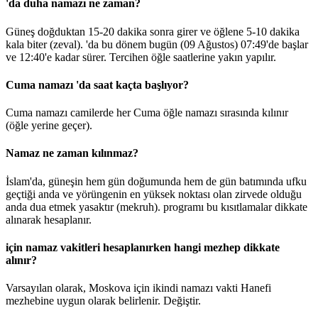
'da duha namazı ne zaman?
Güneş doğduktan 15-20 dakika sonra girer ve öğlene 5-10 dakika
kala biter (zeval). 'da bu dönem bugün (09 Ağustos)
07:49
'de başlar
ve
12:40
'e kadar sürer. Tercihen öğle saatlerine yakın yapılır.
Cuma namazı 'da saat kaçta başlıyor?
Cuma namazı camilerde her Cuma öğle namazı sırasında kılınır
(öğle yerine geçer).
Namaz ne zaman kılınmaz?
İslam'da, güneşin hem gün doğumunda hem de gün batımında ufku
geçtiği anda ve yörüngenin en yüksek noktası olan zirvede olduğu
anda dua etmek yasaktır (mekruh). programı bu kısıtlamalar dikkate
alınarak hesaplanır.
için namaz vakitleri hesaplanırken hangi mezhep dikkate
alınır?
Varsayılan olarak, Moskova için ikindi namazı vakti Hanefi
mezhebine uygun olarak belirlenir.
Değiştir
.