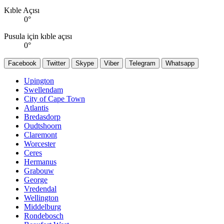
Kıble Açısı
0
°
Pusula için kıble açısı
0
°
Facebook
Twitter
Skype
Viber
Telegram
Whatsapp
Upington
Swellendam
City of Cape Town
Atlantis
Bredasdorp
Oudtshoorn
Claremont
Worcester
Ceres
Hermanus
Grabouw
George
Vredendal
Wellington
Middelburg
Rondebosch