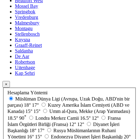
Beaufort West
Mossel Bay
Springbok
Vredenburg
Malmesbury
Montagu
Stellenbosch
Knysna
Graaff-Reinet
Saldanha
De Aar
Robertson
Uitenhage
Kap Şehri
×
Hesaplama Yöntemi
Müslüman Dünya Ligi (Avrupa, Uzak Doğu, ABD'nin bir
parçası)
18°
17°
Kuzey Amerika İslam Cemiyeti (ABD ve
Kanada)
15°
15°
Umm al-Qura, Mekke (Arap Yarımadası)
*
18.5°
90
Londra Merkez Camii
16.5°
12°
Fransa
İslam Örgütleri Birliği (Fransa)
12°
12°
Diyanet İşleri
Başkanlığı
18°
17°
Rusya Müslümanlarının Ruhani
Yönetimi
16°
15°
Endonezya Diyanet İşleri Başkanlığı
20°