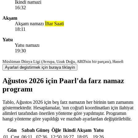
Ikindi namazi
16:32
Akşam
Akşam namazı
İftar Saati
18:11
Yatsı
Yatsı namazı
19:30
Müslüman Dünya Ligi (Avrupa, Uzak Doğu, ABD'nin bir parçası), Hanefi
Ayarlari degistirmek için buraya tiklayin
Ağustos 2026 için Paarl'da farz namaz
programı
Tablo, Ağustos 2026 için beş farz namazın her birinin tam zamanını
göstermektedir. Hesaplamalar, 'nın coğrafi koordinatları için ilahiyat
alimleri tarafından önerilen yönteme göre yapılmıştır. Programın
hangi yönteme göre yapıldığı ve mazhab ayarlardan değiştirilebilir.
Gün
Sabah
Güneş
Öğle
Ikindi
Akşam
Yatsı
01, Cmt
06:11
07:36
12:50
16:27
18:05
19:26