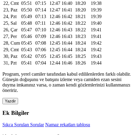
22, Cmt
05:51
07:15
12:47
16:40
18:20
19:38
23, Paz
05:50
07:14
12:47
16:41
18:20
19:39
24, Pzt
05:49
07:13
12:46
16:42
18:21
19:39
25, Sal
05:48
07:11
12:46
16:42
18:22
19:40
26, Çar
05:47
07:10
12:46
16:43
18:22
19:41
27, Per
05:46
07:09
12:46
16:43
18:23
19:41
28, Cum
05:45
07:08
12:45
16:44
18:24
19:42
29, Cmt
05:43
07:06
12:45
16:44
18:24
19:42
30, Paz
05:42
07:05
12:45
16:45
18:25
19:43
31, Pzt
05:41
07:04
12:44
16:46
18:26
19:44
Program, yerel camiler tarafından kabul edililenlerden farklı olabilir.
Güneşin doğuşunu ve batışını izleme veya camiden ezan sesini
duyma imkanınız varsa, o zaman kendi gözlemlerinizi kullanmanızı
öneririz.
Yazdir
Ek Bilgiler
Sıkça Sorulan Sorular
Namaz rekatları tablosu