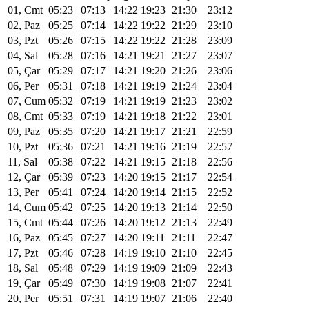
01, Cmt
05:23
07:13
14:22
19:23
21:30
23:12
02, Paz
05:25
07:14
14:22
19:22
21:29
23:10
03, Pzt
05:26
07:15
14:22
19:22
21:28
23:09
04, Sal
05:28
07:16
14:21
19:21
21:27
23:07
05, Çar
05:29
07:17
14:21
19:20
21:26
23:06
06, Per
05:31
07:18
14:21
19:19
21:24
23:04
07, Cum
05:32
07:19
14:21
19:19
21:23
23:02
08, Cmt
05:33
07:19
14:21
19:18
21:22
23:01
09, Paz
05:35
07:20
14:21
19:17
21:21
22:59
10, Pzt
05:36
07:21
14:21
19:16
21:19
22:57
11, Sal
05:38
07:22
14:21
19:15
21:18
22:56
12, Çar
05:39
07:23
14:20
19:15
21:17
22:54
13, Per
05:41
07:24
14:20
19:14
21:15
22:52
14, Cum
05:42
07:25
14:20
19:13
21:14
22:50
15, Cmt
05:44
07:26
14:20
19:12
21:13
22:49
16, Paz
05:45
07:27
14:20
19:11
21:11
22:47
17, Pzt
05:46
07:28
14:19
19:10
21:10
22:45
18, Sal
05:48
07:29
14:19
19:09
21:09
22:43
19, Çar
05:49
07:30
14:19
19:08
21:07
22:41
20, Per
05:51
07:31
14:19
19:07
21:06
22:40