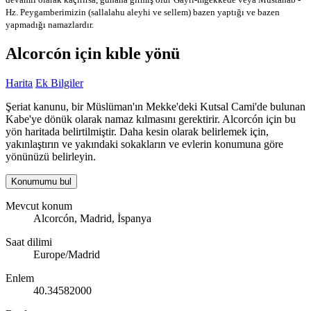
Hz. Peygamberimizin (sallalahu aleyhi ve sellem) bazen yaptığı ve bazen
yapmadığı namazlardır.
Alcorcón için kıble yönü
Harita
Ek Bilgiler
Şeriat kanunu, bir Müslüman'ın Mekke'deki Kutsal Cami'de bulunan
Kabe'ye dönük olarak namaz kılmasını gerektirir. Alcorcón için bu
yön haritada belirtilmiştir. Daha kesin olarak belirlemek için,
yakınlaştırın ve yakındaki sokakların ve evlerin konumuna göre
yönünüzü belirleyin.
Konumumu bul
Mevcut konum
Alcorcón, Madrid, İspanya
Saat dilimi
Europe/Madrid
Enlem
40.34582000