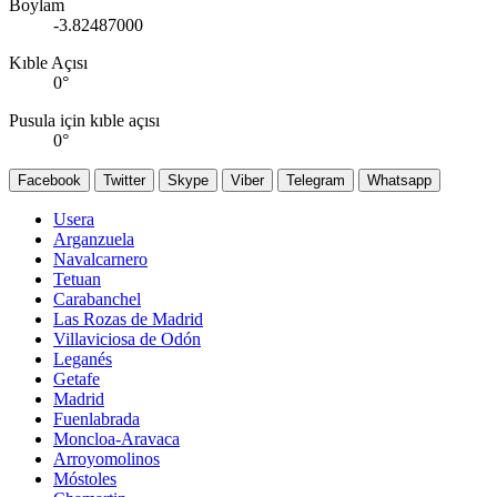
Boylam
-3.82487000
Kıble Açısı
0
°
Pusula için kıble açısı
0
°
Facebook
Twitter
Skype
Viber
Telegram
Whatsapp
Usera
Arganzuela
Navalcarnero
Tetuan
Carabanchel
Las Rozas de Madrid
Villaviciosa de Odón
Leganés
Getafe
Madrid
Fuenlabrada
Moncloa-Aravaca
Arroyomolinos
Móstoles