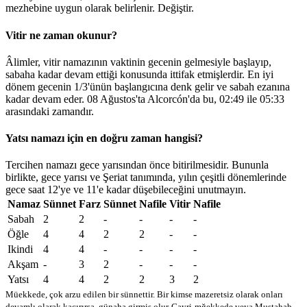
mezhebine uygun olarak belirlenir.
Değiştir
.
Vitir ne zaman okunur?
Âlimler, vitir namazının vaktinin gecenin gelmesiyle başlayıp,
sabaha kadar devam ettiği konusunda ittifak etmişlerdir. En iyi
dönem gecenin 1/3'ünün başlangıcına denk gelir ve sabah ezanına
kadar devam eder. 08 Ağustos'ta Alcorcón'da bu,
02:49
ile
05:33
arasındaki zamandır.
Yatsı namazı için en doğru zaman hangisi?
Tercihen namazı gece yarısından önce bitirilmesidir. Bununla
birlikte, gece yarısı ve Şeriat tanımında, yılın çeşitli dönemlerinde
gece saat 12'ye ve 11'e kadar düşebileceğini unutmayın.
Namaz
Sünnet
Farz
Sünnet
Nafile
Vitir
Nafile
Sabah
2
2
-
-
-
-
Öğle
4
4
2
2
-
-
Ikindi
4
4
-
-
-
-
Akşam
-
3
2
-
-
-
Yatsı
4
4
2
2
3
2
Müekkede, çok arzu edilen bir sünnettir. Bir kimse mazeretsiz olarak onları
devamlı olarak kaçırırsa, günaha girmiş olur
Gayri-mğekkede veya Mustahab -