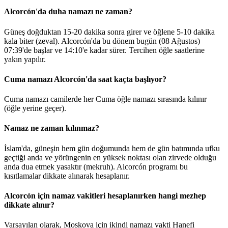
Alcorcón'da duha namazı ne zaman?
Güneş doğduktan 15-20 dakika sonra girer ve öğlene 5-10 dakika
kala biter (zeval). Alcorcón'da bu dönem bugün (08 Ağustos)
07:39
'de başlar ve
14:10
'e kadar sürer. Tercihen öğle saatlerine
yakın yapılır.
Cuma namazı Alcorcón'da saat kaçta başlıyor?
Cuma namazı camilerde her Cuma öğle namazı sırasında kılınır
(öğle yerine geçer).
Namaz ne zaman kılınmaz?
İslam'da, güneşin hem gün doğumunda hem de gün batımında ufku
geçtiği anda ve yörüngenin en yüksek noktası olan zirvede olduğu
anda dua etmek yasaktır (mekruh). Alcorcón programı bu
kısıtlamalar dikkate alınarak hesaplanır.
Alcorcón için namaz vakitleri hesaplanırken hangi mezhep
dikkate alınır?
Varsayılan olarak, Moskova için ikindi namazı vakti Hanefi