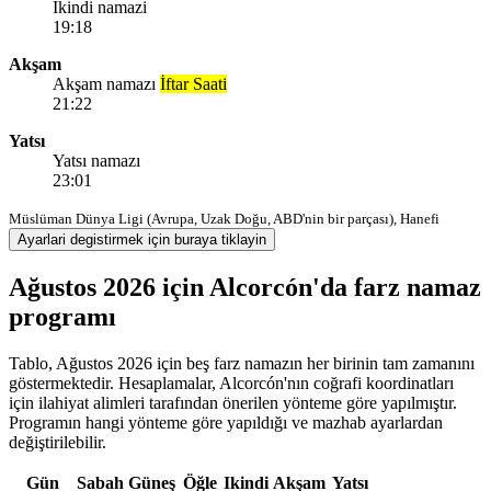
Ikindi namazi
19:18
Akşam
Akşam namazı
İftar Saati
21:22
Yatsı
Yatsı namazı
23:01
Müslüman Dünya Ligi (Avrupa, Uzak Doğu, ABD'nin bir parçası), Hanefi
Ayarlari degistirmek için buraya tiklayin
Ağustos 2026 için Alcorcón'da farz namaz
programı
Tablo, Ağustos 2026 için beş farz namazın her birinin tam zamanını
göstermektedir. Hesaplamalar, Alcorcón'nın coğrafi koordinatları
için ilahiyat alimleri tarafından önerilen yönteme göre yapılmıştır.
Programın hangi yönteme göre yapıldığı ve mazhab ayarlardan
değiştirilebilir.
Gün
Sabah
Güneş
Öğle
Ikindi
Akşam
Yatsı