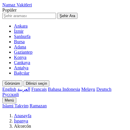
Namaz Vakitleri
Popüler
Şehir Ara
Ankara
İzmir
Şanlıurfa
Bursa
Adana
Gaziantep
Konya
Çankaya
Antalya
Bağcılar
Görünüm
Dilinizi seçin
English
العربية
Français
Bahasa Indonesia
Melayu
Deutsch
Русский
Menü
Islami Takvim
Ramazan
Anasayfa
İspanya
Alcorcón