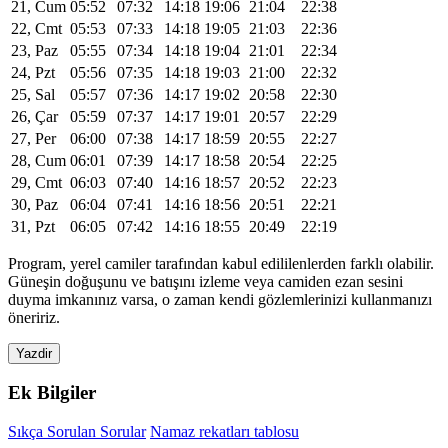
21, Cum
05:52
07:32
14:18
19:06
21:04
22:38
22, Cmt
05:53
07:33
14:18
19:05
21:03
22:36
23, Paz
05:55
07:34
14:18
19:04
21:01
22:34
24, Pzt
05:56
07:35
14:18
19:03
21:00
22:32
25, Sal
05:57
07:36
14:17
19:02
20:58
22:30
26, Çar
05:59
07:37
14:17
19:01
20:57
22:29
27, Per
06:00
07:38
14:17
18:59
20:55
22:27
28, Cum
06:01
07:39
14:17
18:58
20:54
22:25
29, Cmt
06:03
07:40
14:16
18:57
20:52
22:23
30, Paz
06:04
07:41
14:16
18:56
20:51
22:21
31, Pzt
06:05
07:42
14:16
18:55
20:49
22:19
Program, yerel camiler tarafından kabul edililenlerden farklı olabilir.
Güneşin doğuşunu ve batışını izleme veya camiden ezan sesini
duyma imkanınız varsa, o zaman kendi gözlemlerinizi kullanmanızı
öneririz.
Yazdir
Ek Bilgiler
Sıkça Sorulan Sorular
Namaz rekatları tablosu