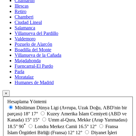
Chamartin
Illescas
Retiro
Chamberi
Ciudad Lineal
Salamanca
Villanueva del Pardillo
Valdemoro
Pozuelo de Alarcón
Boadilla del Monte
Villanueva de la Cañada
Majadahonda
Fuencarral-El Pardo
Parla
Moratalaz
Humanes de Madrid
×
Hesaplama Yöntemi
Müslüman Dünya Ligi (Avrupa, Uzak Doğu, ABD'nin bir
parçası)
18°
17°
Kuzey Amerika İslam Cemiyeti (ABD ve
Kanada)
15°
15°
Umm al-Qura, Mekke (Arap Yarımadası)
*
18.5°
90
Londra Merkez Camii
16.5°
12°
Fransa
İslam Örgütleri Birliği (Fransa)
12°
12°
Diyanet İşleri