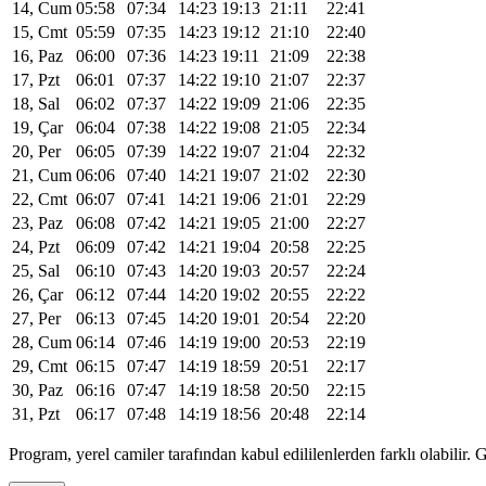
14, Cum
05:58
07:34
14:23
19:13
21:11
22:41
15, Cmt
05:59
07:35
14:23
19:12
21:10
22:40
16, Paz
06:00
07:36
14:23
19:11
21:09
22:38
17, Pzt
06:01
07:37
14:22
19:10
21:07
22:37
18, Sal
06:02
07:37
14:22
19:09
21:06
22:35
19, Çar
06:04
07:38
14:22
19:08
21:05
22:34
20, Per
06:05
07:39
14:22
19:07
21:04
22:32
21, Cum
06:06
07:40
14:21
19:07
21:02
22:30
22, Cmt
06:07
07:41
14:21
19:06
21:01
22:29
23, Paz
06:08
07:42
14:21
19:05
21:00
22:27
24, Pzt
06:09
07:42
14:21
19:04
20:58
22:25
25, Sal
06:10
07:43
14:20
19:03
20:57
22:24
26, Çar
06:12
07:44
14:20
19:02
20:55
22:22
27, Per
06:13
07:45
14:20
19:01
20:54
22:20
28, Cum
06:14
07:46
14:19
19:00
20:53
22:19
29, Cmt
06:15
07:47
14:19
18:59
20:51
22:17
30, Paz
06:16
07:47
14:19
18:58
20:50
22:15
31, Pzt
06:17
07:48
14:19
18:56
20:48
22:14
Program, yerel camiler tarafından kabul edililenlerden farklı olabili