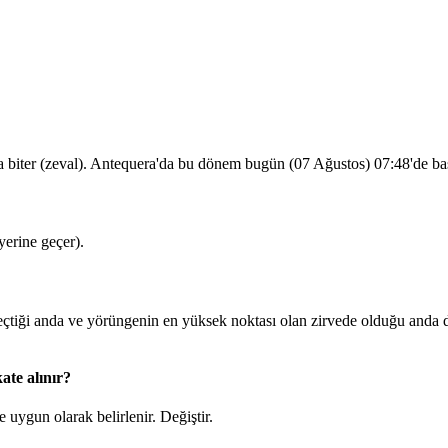
a biter (zeval). Antequera'da bu dönem bugün (07 Ağustos)
07:48
'de ba
erine geçer).
iği anda ve yörüngenin en yüksek noktası olan zirvede olduğu anda d
ate alınır?
 uygun olarak belirlenir.
Değiştir
.