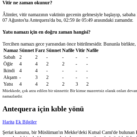
Vitir ne zaman okunur?
Âlimler, vitir namazının vaktinin gecenin gelmesiyle başlayıp, sabaha
07 Ağustos'ta Antequera'da bu,
02:59
ile
05:49
arasındaki zamandır.
Yatsı namazı için en doğru zaman hangisi?
Tercihen namazı gece yarısından önce bitirilmesidir. Bununla birlikte,
Namaz
Sünnet
Farz
Sünnet
Nafile
Vitir
Nafile
Sabah
2
2
-
-
-
-
Öğle
4
4
2
2
-
-
Ikindi
4
4
-
-
-
-
Akşam
-
3
2
-
-
-
Yatsı
4
4
2
2
3
2
Müekkede, çok arzu edilen bir sünnettir. Bir kimse mazeretsiz olarak onları devam
namazlardır.
Antequera için kıble yönü
Harita
Ek Bilgiler
Şeriat kanunu, bir Müslüman'ın Mekke'deki Kutsal Cami'de bulunan Kabe