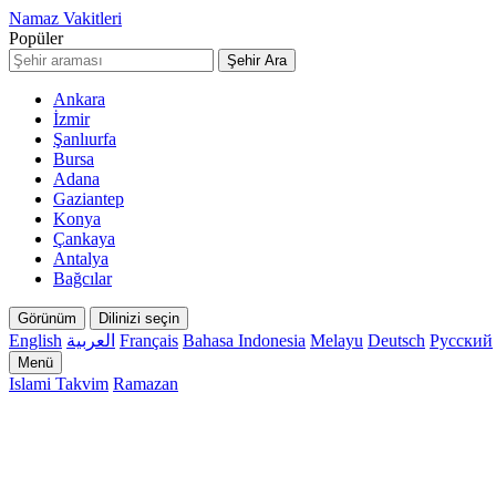
Namaz Vakitleri
Popüler
Şehir Ara
Ankara
İzmir
Şanlıurfa
Bursa
Adana
Gaziantep
Konya
Çankaya
Antalya
Bağcılar
Görünüm
Dilinizi seçin
English
العربية
Français
Bahasa Indonesia
Melayu
Deutsch
Русский
Menü
Islami Takvim
Ramazan