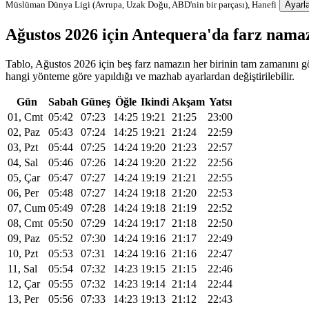
Müslüman Dünya Ligi (Avrupa, Uzak Doğu, ABD'nin bir parçası), Hanefi
Ayarla
Ağustos 2026 için Antequera'da farz nama
Tablo, Ağustos 2026 için beş farz namazın her birinin tam zamanını gös
hangi yönteme göre yapıldığı ve mazhab ayarlardan değiştirilebilir.
Gün
Sabah
Güneş
Öğle
Ikindi
Akşam
Yatsı
01, Cmt
05:42
07:23
14:25
19:21
21:25
23:00
02, Paz
05:43
07:24
14:25
19:21
21:24
22:59
03, Pzt
05:44
07:25
14:24
19:20
21:23
22:57
04, Sal
05:46
07:26
14:24
19:20
21:22
22:56
05, Çar
05:47
07:27
14:24
19:19
21:21
22:55
06, Per
05:48
07:27
14:24
19:18
21:20
22:53
07, Cum
05:49
07:28
14:24
19:18
21:19
22:52
08, Cmt
05:50
07:29
14:24
19:17
21:18
22:50
09, Paz
05:52
07:30
14:24
19:16
21:17
22:49
10, Pzt
05:53
07:31
14:24
19:16
21:16
22:47
11, Sal
05:54
07:32
14:23
19:15
21:15
22:46
12, Çar
05:55
07:32
14:23
19:14
21:14
22:44
13, Per
05:56
07:33
14:23
19:13
21:12
22:43