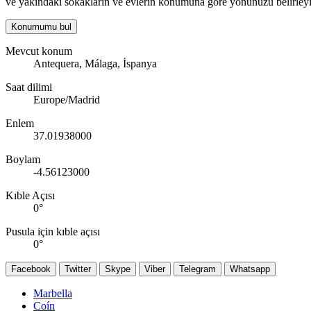
ve yakındaki sokakların ve evlerin konumuna göre yönünüzü belirleyi
Konumumu bul
Mevcut konum
Antequera, Málaga, İspanya
Saat dilimi
Europe/Madrid
Enlem
37.01938000
Boylam
-4.56123000
Kıble Açısı
0
°
Pusula için kıble açısı
0
°
Facebook
Twitter
Skype
Viber
Telegram
Whatsapp
Marbella
Coín